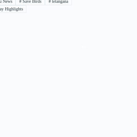
gu News
#
Save Birds
#
telangana
y Highlights