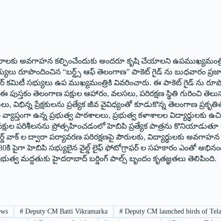
యత్ తరాలకు అవగాహన కల్పించేందుకు అంద‌రూ కృషి చేయాల‌ని ఉప‌ముఖ్య‌మంత్రి భ‌ట
భ్యులు రూపొందించిన “బర్డ్స్ ఆఫ్ తెలంగాణ” పాకెట్ గైడ్ ను బుధవారం ప్ర
, కోర్ కమిటీ సభ్యులు ఉప ముఖ్యమంత్రికి వివరించారు. ఈ పాకెట్ గైడ్ ను రూప
ుస్తకం తెలంగాణ పక్షుల ఆహారం, వలసలు, పరిరక్షణ స్థితి గురించి తెలు
 విభిన్న ప్రేక్షకులను ప్రత్యేక జీవ వైవిధ్యంతో కూడుకొన్న తెలంగాణ ప్రకృతి
వ్యాప్తంగా ఉన్న ప్రభుత్వ పాఠశాలలు, ప్రభుత్వ కళాశాలల విద్యార్థులకు ఉచ
్.. పక్షుల పరిశీలనను ప్రోత్సహించడంలో హెబిపి ప్రత్యేక పాత్రను కొనియాడ
 వాక్ ల ద్వారా పర్యావరణ పరిరక్షణపై పౌరులకు, విద్యార్థులకు అవగాహన కల్
 30కి పైగా హెబిపి సభ్యులైన వైల్డ్ లైఫ్ ఫోటోగ్రాఫర్ ల సహకారం ఎంతో అ
రభుత్వ మద్దతుకు హైదరాబాద్ బర్డింగ్ పాల్స్ బృందం కృతజ్ఞతలు తెలిపింది.
ews
#
Deputy CM Batti Vikramarka
#
Deputy CM launched birds of Tel