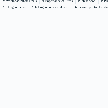
#
hyderabad birding pals
#
Importance of Birds
#
latest news
#
Pra
#
telangana news
#
Telangana news updates
#
telangana political upda