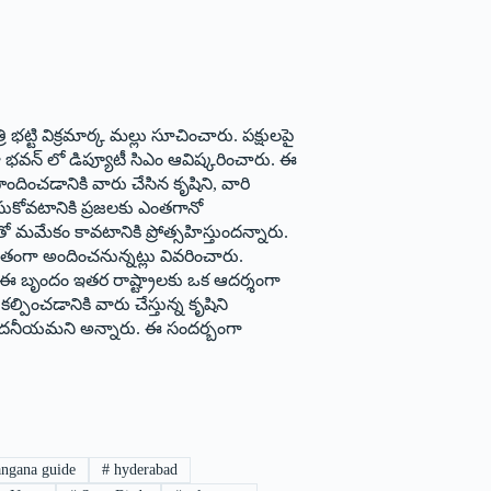
్టి విక్ర‌మార్క మ‌ల్లు సూచించారు. ప‌క్షుల‌పై
జా భవన్ లో డిప్యూటీ సిఎం ఆవిష్కరించారు. ఈ
ొందించడానికి వారు చేసిన కృషిని, వారి
సుకోవటానికి ప్రజలకు ఎంతగానో
తో మమేకం కావటానికి ప్రోత్సహిస్తుంద‌న్నారు.
ితంగా అందించనున్న‌ట్లు వివరించారు.
ుతూ ఈ బృందం ఇతర రాష్ట్రాలకు ఒక ఆదర్శంగా
పించడానికి వారు చేస్తున్న కృషిని
భినందనీయమ‌ని అన్నారు. ఈ సందర్బంగా
angana guide
#
hyderabad