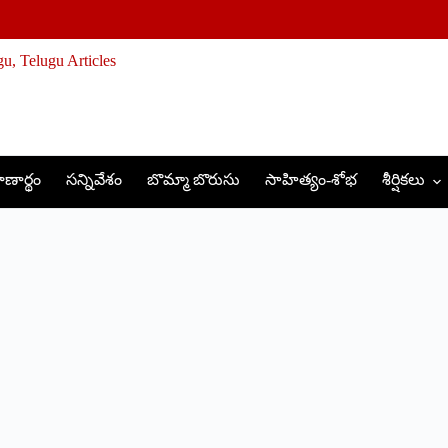
ణార్థం
సన్నివేశం
బొమ్మా బొరుసు
సాహిత్యం-శోభ
శీర్షికలు