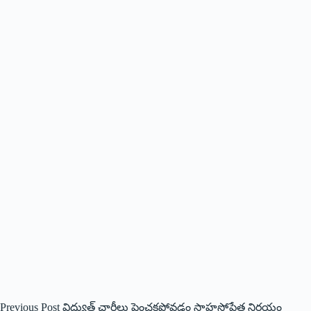
Previous
Post
విద్యుత్ ఛార్జీలు పెంచకపోవడం సాహసోపేత నిర్ణయం