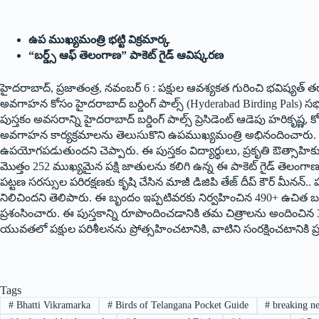
ఉప ముఖ్యమంత్రి భట్టి విక్రమార్క
“బర్డ్స్ ఆఫ్ తెలంగాణ” పాకెట్ గైడ్ ఆవిష్కర‌ణ‌
హైద‌రాబాద్‌, ప్ర‌జాతంత్ర‌, న‌వంబ‌ర్ 6 : పక్షుల ఆవ‌శ్య‌క‌త గురించి భవిష్
అవ‌గాహ‌న కోసం హైదరాబాద్ బర్డింగ్ పాల్స్ (Hyderabad Birding Pals) స
పుస్తకం అవసరాన్ని హైదరాబాద్ బర్డింగ్ పాల్స్ ప్రెసిడెంట్ ఆడెపు హరికృష్ణ
అవగాహన కార్యక్రమాలను తెలుసుకొని ఉపముఖ్యమంత్రి అభినందించారు. ఈ ప
ఉపయోగపడుతుంద‌ని చెప్పారు. ఈ పుస్తకం విద్యార్థులు, ప్రకృతి ఔత్సాహికులు,
మొత్తం 252 ముఖ్యమైన పక్షి జాతులను కలిగి ఉన్న ఈ పాకెట్ గైడ్ తెలంగాణ 
పట్టణ సరస్సుల పరిరక్షణకు కృషి చేసిన మాజీ డిజిపి తేజ్ దీప్ కౌర్ మీనన
నిలిచింద‌ని తెలిపారు. ఈ బృందం ఇప్పటివరకు నిర్వహించిన 490+ ఉచిత బర్డ్
ప్రశంసించారు. ఈ పుస్తకాన్ని రూపొందించడానికి తమ చిత్రాలను అందించిన
యువతలో పక్షుల పరిశీలనను ప్రోత్సహించటానికి, వాటిని సంరక్షించటానికి ప్
Tags
#
Bhatti Vikramarka
#
Birds of Telangana Pocket Guide
#
breaking n