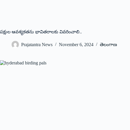
ప‌క్షుల ఆవ‌శ్య‌క‌త‌ను భావిత‌రాల‌కు వివ‌రించాలి..
Prajatantra News
November 6, 2024
తెలంగాణ