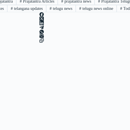
jatantra
#
Prajatantra Articles
#
prajatantra news
#
Prajatantra Telu
tes
#
telangana updates
#
telugu news
#
telugu news online
#
Toda