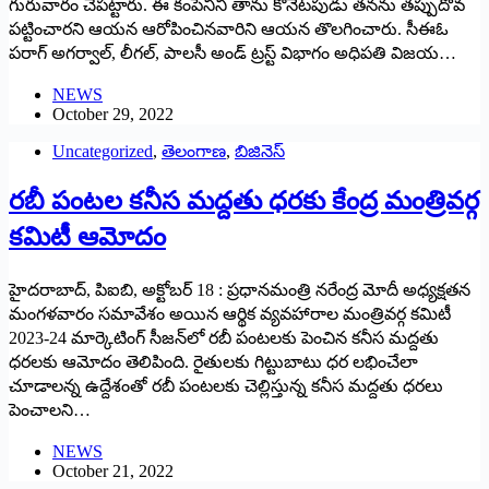
‌గురువారం చేపట్టారు. ఈ కంపెనీని తాను కొనేటపుడు తనను తప్పుదోవ
పట్టించారని ఆయన ఆరోపించినవారిని ఆయన తొలగించారు. సీఈఓ
పరాగ్‌ అగర్వాల్‌, ‌లీగల్‌, ‌పాలసీ అండ్‌ ‌ట్రస్ట్ ‌విభాగం అధిపతి విజయ…
NEWS
October 29, 2022
Uncategorized
,
తెలంగాణ
,
బిజినెస్
రబీ పంటల కనీస మద్దతు ధరకు కేంద్ర మంత్రివర్గ
కమిటీ ఆమోదం
హైదరాబాద్‌, ‌పిఐబి, అక్టోబర్‌ 18 : ‌ప్రధానమంత్రి నరేంద్ర మోదీ అధ్యక్షతన
మంగళవారం సమావేశం అయిన ఆర్థిక వ్యవహారాల మంత్రివర్గ కమిటీ
2023-24 మార్కెటింగ్‌ ‌సీజన్‌లో రబీ పంటలకు పెంచిన కనీస మద్దతు
ధరలకు ఆమోదం తెలిపింది. రైతులకు గిట్టుబాటు ధర లభించేలా
చూడాలన్న ఉద్దేశంతో రబీ పంటలకు చెల్లిస్తున్న కనీస మద్దతు ధరలు
పెంచాలని…
NEWS
October 21, 2022