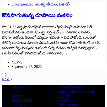
Uncategorized
,
అంతర్జాతీయం
,
బిజినెస్
కొనసాగుతున్న రూపాయి పతనం
రూ.81.52 వద్ద ప్రారంభమైన రూపాయి క్రితం సెషన్‌ అమెరికా ఫెడ్‌
‌ప్రభావమేనని అంచనా ముంబై, సెప్టెంబర్‌ 26 : ‌రూపాయి పతనం
కొనసాగుతోంది. గతంలో ఎన్నడూ లేనంతగా పడిపోతోంది. డాలర్‌తో
పోలిస్తే రూపాయి మారకం విలువ పతనం ఇంకా కొనసాగుతూనే ఉంది.
అమెరికా రేట్ల పెంపుతో ఊపందుకున్న పతనం ఈక్విటీ మార్కెట్లలోని
బలహీనతలతో కొనసాగుతోంది. సోమవారం…
NEWS
September 27, 2022
1
2
Next
24 గంటలు
Balala Bharatham
Bharat jodo yatra special
Crime
English
entertainment
Shoba
Sports
Uncategorized