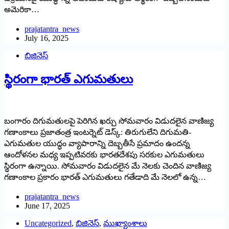
అమెరికా…
prajatantra_news
July 16, 2025
బిజినెస్
స్థిరంగా భారత్‌ ఎగుమతులు
బంగారం దిగుమతులపై పెరిగిన ఖర్చు సోమవారం విడుదలైన వాణిజ్య
గణాంకాలు ప్రజాతంత్ర ఇంటర్నెట్‌ డెస్క్‌: తిరుగులేని దిగుమతి-
ఎగుమతుల యుద్ధం వ్యాపారాన్ని దెబ్బతీసే ప్రమాదం ఉందన్న
ఆందోళనల మధ్య ఇప్పటివరకు భారతదేశపు సరకుల ఎగుమతులు
స్థిరంగా ఉన్నాయి. సోమవారం విడుదలైన మే నెలకు చెందిన వాణిజ్య
గణాంకాల ప్రకారం భారత్‌ ఎగుమతులు గతేడాది మే నెలలో ఉన్న…
prajatantra_news
June 17, 2025
Uncategorized
,
బిజినెస్
,
ముఖ్యాంశాలు