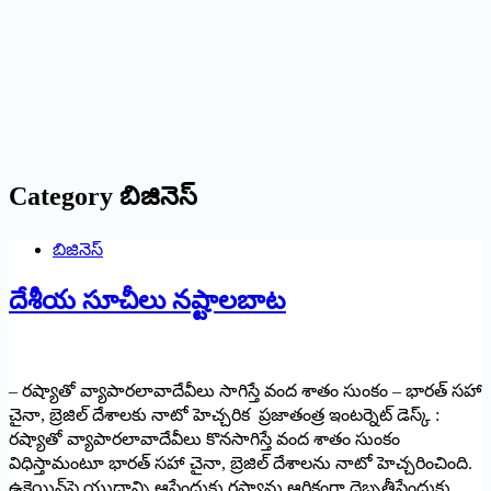
Category
బిజినెస్
బిజినెస్
దేశీయ సూచీలు నష్టాలబాట
– రష్యాతో వ్యాపారలావాదేవీలు సాగిస్తే వంద శాతం సుంకం – భారత్‌ సహా
చైనా, బ్రెజిల్‌ దేశాలకు నాటో హెచ్చరిక ప్రజాతంత్ర ఇంటర్నెట్‌ డెస్క్‌ :
రష్యాతో వ్యాపారలావాదేవీలు కొనసాగిస్తే వంద శాతం సుంకం
విధిస్తామంటూ భారత్‌ సహా చైనా, బ్రెజిల్‌ దేశాలను నాటో హెచ్చరించింది.
ఉక్రెయిన్‌పై యుద్ధాన్ని ఆపేందుకు రష్యాను ఆర్థికంగా దెబ్బతీసేందుకు