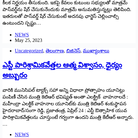
కీలక నిర్ణయం తీసుకుంది. ఇకపై కేవలం కుటుంబ సభ్యులతో మాత్రమే
పాస్‌వర్డ్‌ను షేర్‌ ‌చేసుకునేందుకు మాత్రమే అనుమతిస్తున్నట్లు తెలిపింది.
ఇతరులతో పాస్‌వర్డ్ ‌షేర్‌ ‌చేసుకుంటే అదనపు ఛార్జెస్‌ ‌చెల్లించాల్సి
ఉంటుందని స్పష్టం…
NEWS
May 25, 2023
Uncategorized
,
తెలంగాణ
,
బిజినెస్
,
ముఖ్యాంశాలు
ఎస్టీ పారిశ్రామికవేత్తల ఆత్మ విశ్వాసం, ధైర్యం
అబ్బురం
వారికి మునిసిపల్‌ ‌ట్యాక్స్ ‌సహా అన్ని విధాలా ప్రోత్సాహం యూనిట్లు
పంపిణీ చేసిన మంత్రి కెటిఆర్‌ భవిష్యత్‌ అం‌తా ఎలక్ట్రిక్‌ ‌వాహనాలదే :
మహీంద్రా ఎలక్టిక్‌ ‌వాహనాల యూనిట్‌కు మంత్రి కెటిఆర్‌ ‌శంకుస్థాపన
హైదరాబాద్‌/‌సంగా రెడ్డి, ప్రజాతంత్ర, ఏప్రిల్‌ 24 : ఎస్టీ ఔత్సాహిక యువ
పారిశ్రామికవేత్తలను చూస్తుంటే గర్వంగా ఉందని మంత్రి కేటీఆర్‌ అన్నారు.
…
NEWS