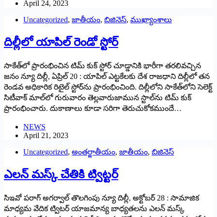
April 24, 2023
Uncategorized
,
జాతీయం
,
బిజినెస్
,
ముఖ్యాంశాలు
దిల్లీలో యాపిల్‌ ‌రెండో స్టోర్‌
సాకేత్‌లో ప్రారంభించిన టిమ్‌ ‌కుక్‌ ‌స్టోర్‌ ‌చూడ్డానికి భారీగా తరలివచ్చిన
జనం న్యూ దిల్లీ, ఏప్రిల్‌ 20 : ‌యాపిల్‌ ఎట్టకేలకు దేశ రాజధాని దిల్లీలో తన
రెండవ అధికారిక రిటైల్‌ ‌స్టోర్‌ను ప్రారంభించింది. దిల్లీలోని సాకేత్‌లోని సెలెక్ట్
‌సిటీవాక్‌ ‌మాల్‌లో గురువారం తెల్లవారుజామున స్టాల్‌ను టిమ్‌ ‌కుక్‌
‌ప్రారంభించారు. దుకాణాలు కూడా సరిగా తెరుచుకోకముందే…
NEWS
April 21, 2023
Uncategorized
,
అంతర్జాతీయం
,
జాతీయం
,
బిజినెస్
ఎలన్‌ ‌మస్క్ ‌చేతికి ట్విట్టర్‌
‌సిఇవో పరాగ్‌ అగర్వాల్‌ ‌తొలగింపు న్యూ దిల్లీ, అక్టోబర్‌ 28 : ‌సామాజిక
మాధ్యమ వేదిక ట్విటర్‌ ‌యాజమాన్య బాధ్యతలను ఎలన్‌ ‌మస్క్