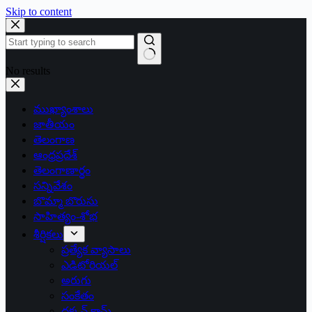
Skip to content
No results
ముఖ్యాంశాలు
జాతీయం
తెలంగాణ
ఆంధ్రప్రదేశ్
తెలంగాణార్థం
సన్నివేశం
బొమ్మా బొరుసు
సాహిత్యం-శోభ
శీర్షికలు
ప్రత్యేక వ్యాసాలు
ఎడిటోరియల్
అరుగు
సంకేతం
దక్కన్.కామ్