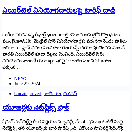
ఎయిర్‌టెల్‌ ‌వినియోగదారులపై టారిఫ్‌ ‌దాడి
భారీగా పెరగనున్న రీఛార్జ్ ‌ధరలు జూలై 3నుంచి అమల్లోకి కొత్త ధరలు
ముంబై,జూన్‌28: ‌మొబైల్‌ ‌ఫోన్‌ ‌వినియోగదార్లకు వరుసగా రెండు షాక్‌లు
తగిలాయి. ప్లాన్‌ ‌ధరలు పెంచుతూ రిలయన్స్ ‌జియో ప్రకటించిన వెంటనే,
భారతి ఎయిర్‌టెల్‌ ‌కూడా రేట్లను పెంచింది. ఎయిర్‌టెల్‌ ‌సిమ్‌
‌వినియోగించాలంటే యూజర్లు ఇకపై 10 శాతం నుంచి 21 శాతం
ఎక్కువ…
NEWS
June 29, 2024
Uncategorized
,
జాతీయం
,
బిజినెస్
యూజర్లకు నెట్‌ఫ్లిక్స్ ‌షాక్‌
‌షేరింగ్‌ ‌పాస్‌వర్డ్‌పై కీలక నిర్ణయం న్యూదిల్లీ, మే24 :ప్రముఖ ఓటీటీ సంస్థ
నెట్‌ప్లిక్స్ ‌తన యూజర్స్‌కు భారీ షాకిచ్చింది. ఎకౌంటు పాస్‌వర్డ్ ‌షేరింగ్‌పై