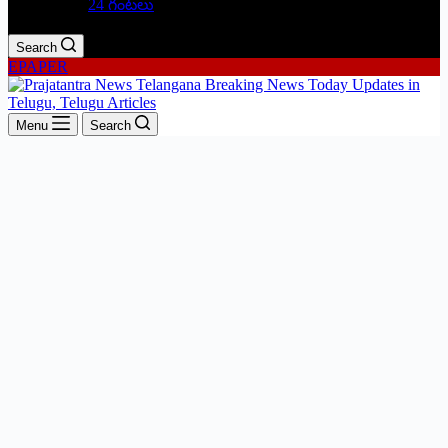
24 గంటలు
Search
EPAPER
Menu
Search