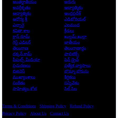
అంతర్జాతీయం
అరుగు
అవర్గీకృతం
ఆద్యాత్మికం
ఆధ్యాత్మికం
ఆంధ్రప్రదేశ్
ఆరోగ్య శ్రీ
ఎడిటోరియల్
ఎన్నారై
ఎలమంద
కవితా శాల
క్రీడలు
క్లాస్ రూమ్
ఖుల్లమ్ ఖుల్లా
గెస్ట్ ఎడిటర్
జాతీయం
తెలంగాణ
తెలంగాణార్థం
దక్కన్.కామ్
పాలిటిక్స్
పీపుల్స్ ‌మీడియా
పెన్ డ్రైవ్
ప్రచురణలు
ప్రత్యేక వ్యాసాలు
బిజినెస్
బొమ్మా బొరుసు
ముఖ్యాంశాలు
శీర్షికలు
సంకేతం
సన్నివేశం
సాహిత్యం-శోభ
సిల్ సిల
Copyright © 2026 - Prajatantra
Terms & Conditions
Shipping Policy
Refund Policy
Privacy Policy
About Us
Contact Us