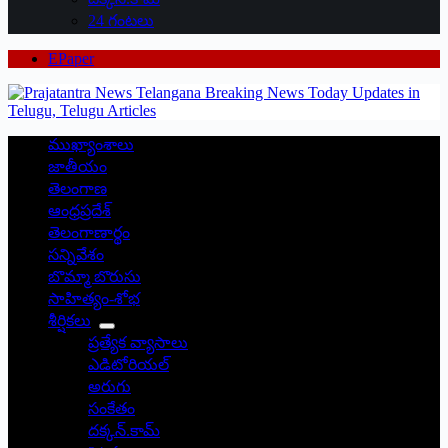
24 గంటలు
EPaper
ముఖ్యాంశాలు
జాతీయం
తెలంగాణ
ఆంధ్రప్రదేశ్
తెలంగాణార్థం
సన్నివేశం
బొమ్మా బొరుసు
సాహిత్యం-శోభ
శీర్షికలు
ప్రత్యేక వ్యాసాలు
ఎడిటోరియల్
అరుగు
సంకేతం
దక్కన్.కామ్