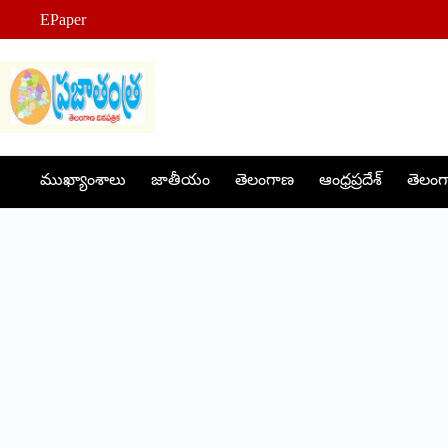
Skip
EPaper
to
content
ముఖ్యాంశాలు
జాతీయం
తెలంగాణ
ఆంధ్రప్రదేశ్
తెలంగా