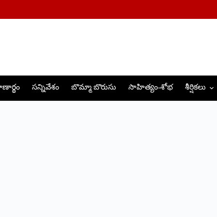
ణార్థం
సన్నివేశం
బొమ్మా బొరుసు
సాహిత్యం-శోభ
శీర్షికలు