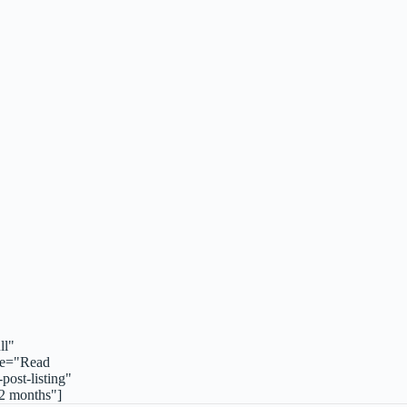
ll"
re="Read
ost-listing"
-2 months"]