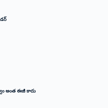
డర్‌
్వం అంత ఈజీ కాదు