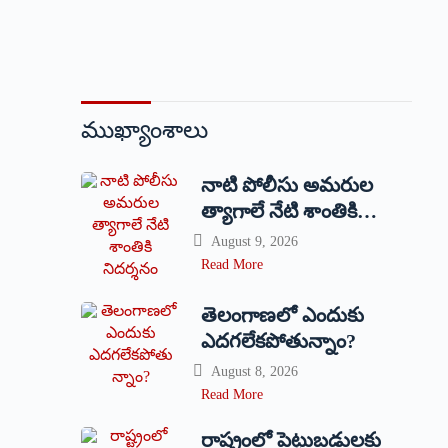
ముఖ్యాంశాలు
నాటి పోలీసు అమరుల
త్యాగాలే నేటి శాంతికి
నిదర్శనం
August 9, 2026
Read More
తెలంగాణలో ఎందుకు
ఎదగలేకపోతున్నాం?
August 8, 2026
Read More
రాష్ట్రంలో పెట్టుబడులకు