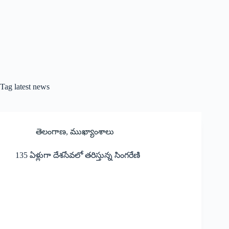
Tag
latest news
తెలంగాణ
,
ముఖ్యాంశాలు
135 ఏళ్లుగా దేశ‌సేవ‌లో త‌రిస్తున్న సింగ‌రేణి