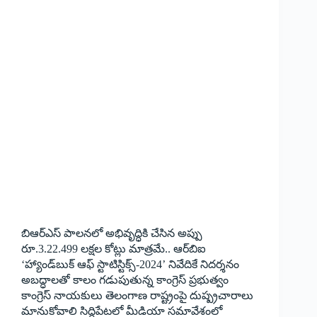
బిఆర్‌ఎస్‌ ‌పాలనలో అభివృద్ధికి చేసిన అప్పు
రూ.3.22.499 లక్షల కోట్లు మాత్రమే.. ఆర్‌బిఐ
‘హ్యాండ్‌బుక్‌ ఆఫ్‌ ‌స్టాటిస్టిక్స్-2024’ ‌నివేదికే నిదర్శనం
అబద్ధాలతో కాలం గడుపుతున్న కాంగ్రెస్‌ ‌ప్రభుత్వం
కాంగ్రెస్‌ ‌నాయకులు తెలంగాణ రాష్ట్రంపై దుష్ప్రచారాలు
మానుకోవాలి సిద్ధిపేటలో మీడియా సమావేశంలో