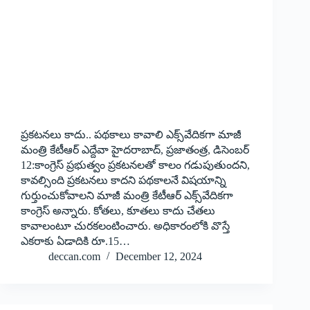
ప్రకటనలు కాదు.. పథకాలు కావాలి ఎక్స్‌వేదికగా మాజీ
మంత్రి కేటీఆర్‌ ఎద్దేవా హైదరాబాద్‌, ‌ప్రజాతంత్ర, డిసెంబర్‌
12:కాంగ్రెస్‌ ‌ప్రభుత్వం ప్రకటనలతో కాలం గడుపుతుందని,
కావల్సింది ప్రకటనలు కాదని పథకాలనే విషయాన్ని
గుర్తుంచుకోవాలని మాజీ మంత్రి కేటీఆర్‌ ఎక్స్‌వేదికగా
కాంగ్రెస్‌ అన్నారు. కోతలు, కూతలు కాదు చేతలు
కావాలంటూ చురకలంటించారు. అధికారంలోకి వొస్తే
ఎకరాకు ఏడాదికి రూ.15…
deccan.com
December 12, 2024