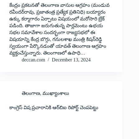
కేంద్రం ప్రకటనతో తెలంగాణ వాసుల ఆగ్రహం (మండువ
రవీందర్‌రావు, ప్రజాతంత్ర ప్రత్యేక ప్రతినిధి) బయ్యారం
ఉక్కు కర్మాగారం ఏర్పాటు విషయంలో మరోసారి బ్రేక్‌
‌పడింది. తాజాగా జరుగుతున్న పార్లమెంటు ఉభయ
సభల సమావేశాల సందర్భంగా రాజ్యసభలో ఈ
విషయాన్ని కేంద్ర బొగ్గు, గనులశాఖ మంత్రి కిషన్‌రెడ్డి
స్వయంగా పేర్కొనడంతో యావత్‌ ‌తెలంగాణ ఆగ్రహం
వ్యక్తంచేస్తున్నారు. తెలంగాణలో ఉపాధి…
deccan.com
December 13, 2024
తెలంగాణ
,
ముఖ్యాంశాలు
కాంగ్రెస్‌ ‌విష ప్రచారానికి ఆర్‌బిఐ రిపోర్ట్ ‌చెంపపెట్టు