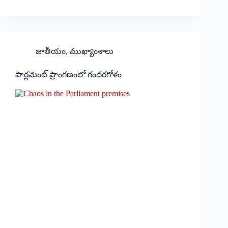
జాతీయం
,
ముఖ్యాంశాలు
పార్లమెంట్‌ ప్రాంగణంలో గందరగోళం