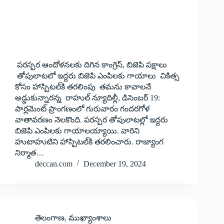
పరస్పర ఆందోళనలకు దిగిన కాంగ్రెస్‌, బిజెపి పక్షాలు
తోపులాటలో ఇద్దరు బిజెపి ఎంపిలకు గాయాలు చికిత్స
కోసం హాస్పిటల్‌కి తరలింపు తమను కావాలనే
అడ్డుకున్నారన్న రాహుల్‌ న్యూదిల్లీ, డిసెంబర్‌ 19:
పార్లమెంట్‌ ప్రాంగణంలో గురువారం గందరగోళ
వాతావరణం నెలకొంది. పరస్పర తోపులాటల్లో ఇద్దరు
బిజెపి ఎంపిలకు గాయాలయ్యాయి. వారిని
హుటాహుటిని హాస్పిటల్‌కి తరలించారు. రాజ్యాంగ
నిర్మాత…
deccan.com
December 19, 2024
తెలంగాణ
,
ముఖ్యాంశాలు