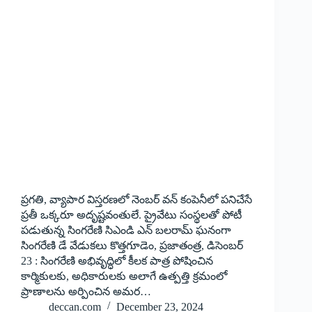
ప్రగతి, వ్యాపార విస్తరణలో నెంబర్ వన్ కంపెనీలో పనిచేసే
ప్ర‌తీ ఒక్క‌రూ అదృష్ట‌వంతులే. ప్రైవేటు సంస్థలతో పోటీ
పడుతున్న సింగ‌రేణి సిఎండి ఎన్‌ బలరామ్‌ ఘనంగా
సింగరేణి డే వేడుకలు కొత్తగూడెం, ప్రజాతంత్ర, డిసెంబర్‌
23 : సింగరేణి అభివృద్ధిలో కీలక పాత్ర పోషించిన
కార్మికులకు, అధికారులకు అలాగే ఉత్పత్తి క్రమంలో
ప్రాణాలను అర్పించిన అమర…
deccan.com
December 23, 2024