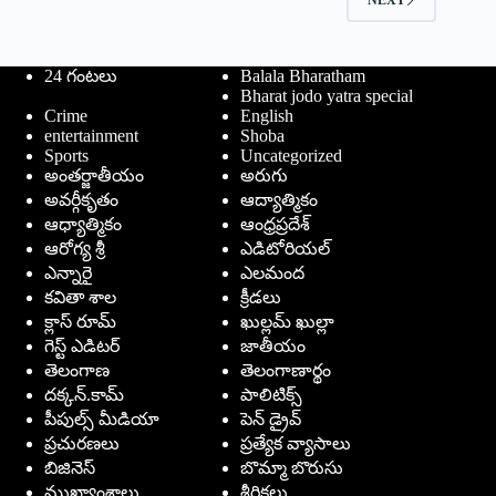
24 గంటలు
Balala Bharatham
Bharat jodo yatra special
Crime
English
entertainment
Shoba
Sports
Uncategorized
అంతర్జాతీయం
అరుగు
అవర్గీకృతం
ఆద్యాత్మికం
ఆధ్యాత్మికం
ఆంధ్రప్రదేశ్
ఆరోగ్య శ్రీ
ఎడిటోరియల్
ఎన్నారై
ఎలమంద
కవితా శాల
క్రీడలు
క్లాస్ రూమ్
ఖుల్లమ్ ఖుల్లా
గెస్ట్ ఎడిటర్
జాతీయం
తెలంగాణ
తెలంగాణార్థం
దక్కన్.కామ్
పాలిటిక్స్
పీపుల్స్ ‌మీడియా
పెన్ డ్రైవ్
ప్రచురణలు
ప్రత్యేక వ్యాసాలు
బిజినెస్
బొమ్మా బొరుసు
ముఖ్యాంశాలు
శీర్షికలు