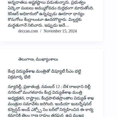
అన్నదాతలు అష్టకష్టాలు పడుతున్నారు. ప్రభుత్వం
ఏద్కెనా పంటలు అమ్ముకోవడం దుర్లభంగా మారుతోంది.
కెసిఆర్‌ అధికారంలో ఉన్నప్పుడు ఊరూరా ధాన్యం
కొనుగోలు కేంద్రాలంటూ ఊదరగొట్టారు. మిల్లర్లకు
మద్దతుగానే నిలిచారు. ఇప్పుడు అదే…
deccan.com
November 15, 2024
తెలంగాణ
,
ముఖ్యాంశాలు
కేంద్ర విద్యుత్‌శాఖ మంత్రితో డిప్యూటీ సీఎం భట్టి
విక్రమార్క భేటి
న్యూదిల్లీ, ప్రజాతంత్ర, నవంబర్‌ 12 : ‌దేశ రాజధాని దిల్లీ
నగరంలో మంగళవారం కేంద్ర విద్యుత్‌శాఖ మంత్రి
అధ్యక్షతన, రాష్ట్రాల, కేంద్రపాలితప్రాంతాల విద్యుత్‌ ‌శాఖ
మంత్రుల సమావేశం జరిగింది. ఇండియా ఇంటర్నేషనల్‌
‌కన్వెన్షన్‌ అం‌డ్‌ ఎక్స్పో సెం టర్‌లో నిర్వహించిన ఈ కార్య
క్రమానికి తెలం గాణ రాష్ట్రం తరఫున ఉప ముఖ్య