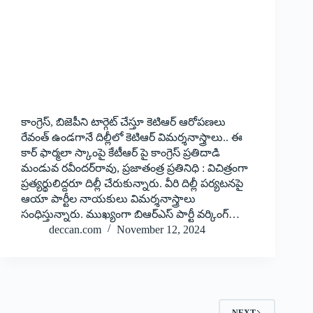
కాంగ్రెస్, బిజెపీని టార్గెట్ చేస్తూ కెటిఆర్ ఆరోప‌ణ‌లు
రేవంత్‌ ఉండగానే దిల్లీలో కెటిఆర్ విమర్శనాస్త్రాలు.. ఈ
కార్ ఫార్మలా స్కాంపై కేటీఆర్ పై కాంగ్రెస్ ప్రతిదాడి
మండువ రవీందర్‌రావు, ప్ర‌జాతంత్ర ప్ర‌తినిధి : విచిత్రంగా
ప్రత్యర్థులిద్దరూ దిల్లీ చేరుకున్నారు. వీరి దిల్లీ పర్యటనపై
ఆయా పార్టీల నాయకులు విమర్శనాస్త్రాలు
సంధిస్తున్నారు. ముఖ్యంగా బిఆర్‌ఎస్‌ పార్టీ వర్కింగ్…
deccan.com
November 12, 2024
NEXT