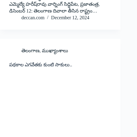
ఎమ్మెల్యే హరీష్‌రావు వార్నింగ్‌ సిద్ధిపేట, ప్రజాతంత్ర,
డిసెంబర్‌ 12: ‌తెలంగాణ దివాలా తీసిన రాష్ట్రం…
deccan.com
December 12, 2024
తెలంగాణ
,
ముఖ్యాంశాలు
పథకాల ఎగవేతకు కుంటి సాకులు..