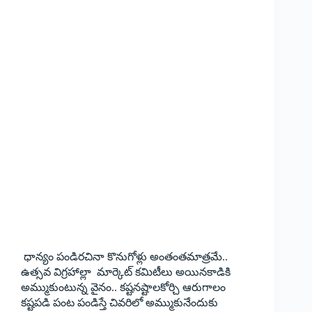
ధాన్యం పండిరచినా కొనుగోళ్లు అంతంతమాత్రమే..
ఉత్సవ విగ్రహాల్లా మార్కెట్‌ కమిటీలు అయినకాడికి
అమ్ముకుంటున్న వైనం.. కష్టనష్టాలకోర్చి ఆరుగాలం
కష్టపడి పంట పండిస్తే చివరిలో అమ్ముకునేందుకు