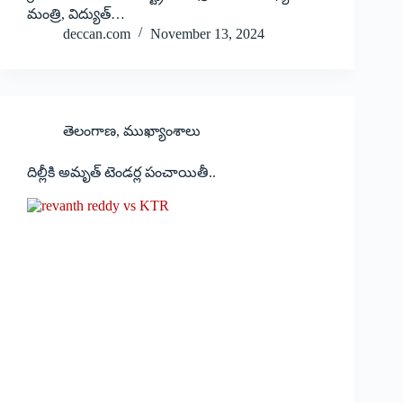
మంత్రి, విద్యుత్‌…
deccan.com
November 13, 2024
తెలంగాణ
,
ముఖ్యాంశాలు
దిల్లీకి అమృత్‌ టెండర్ల పంచాయితీ..