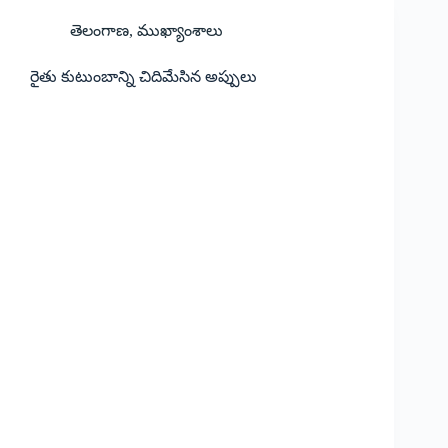
తెలంగాణ
,
ముఖ్యాంశాలు
రైతు కుటుంబాన్ని చిదిమేసిన అప్పులు