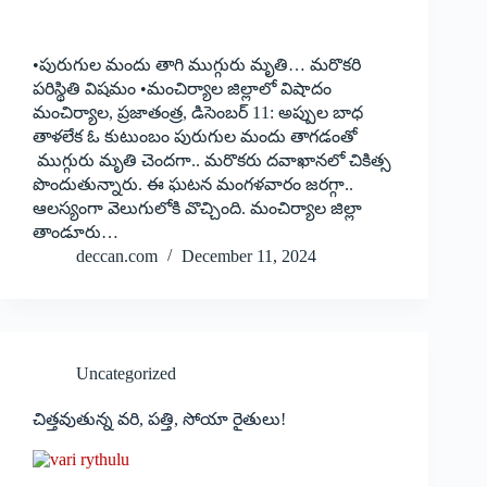
•పురుగుల మందు తాగి ముగ్గురు మృతి… మరొకరి
పరిస్థితి విషమం •మంచిర్యాల జిల్లాలో విషాదం
మంచిర్యాల, ప్రజాతంత్ర, డిసెంబర్‌ 11: అప్పుల బాధ
తాళలేక ఓ కుటుంబం పురుగుల మందు తాగడంతో
ముగ్గురు మృతి చెందగా.. మరొకరు దవాఖానలో చికిత్స
పొందుతున్నారు. ఈ ఘటన మంగళవారం జరగ్గా..
ఆలస్యంగా వెలుగులోకి వొచ్చింది. మంచిర్యాల జిల్లా
తాండూరు…
deccan.com
December 11, 2024
Uncategorized
చిత్తవుతున్న వరి, పత్తి, సోయా రైతులు!