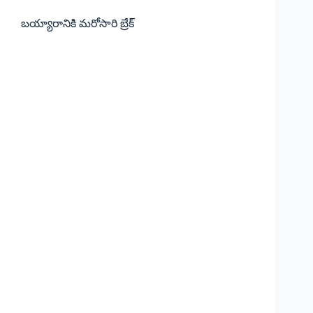
బయ్యారానికి మరోసారి బ్రేక్‌