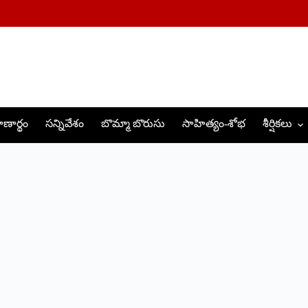
ణార్థం
సన్నివేశం
బొమ్మా బొరుసు
సాహిత్యం-శోభ
శీర్షికలు