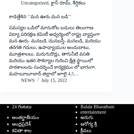
Uncategorized
,
క్లాస్ రూమ్
,
శీర్షికలు
కాడెత్తేశిన ‘‘మన ఊరు-మన బడి’’
సమస్యల ఒడిలో మానుకోట బడులు తెలంగాణ
విద్యా పరిరక్షణ కమిటీ ఆధ్వర్యంలో రాష్ట్ర వ్యాప్తంగా
మన ఊరు- మనబడి /మనబస్తీ- మనబడి, మరియు
తరగతి గదులు, ఉపాధ్యాయుల అందుబాటు,
మూత్రశాలలు, మరుగుదొడ్లు, తాగునీటి వసతి
మరియు ఇతర సౌకర్యాల గురించి క్షేత్ర స్థాయిలో
పాఠశాలలను సందర్శించే కార్యక్రమం లో భాగంగా.
మహబూబూబాద్‌ ‌జిల్లాలో జూలై 4,5…
NEWS
July 15, 2022
24 గంటలు
Balala Bharatham
entertainment
అంతర్జాతీయం
అరుగు
ఆంధ్రప్రదేశ్
ఆరోగ్య శ్రీ
కవితా శాల
క్రీడలు