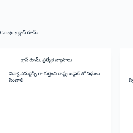
Category
క్లాస్ రూమ్
క్లాస్ రూమ్
,
ప్రత్యేక వ్యాసాలు
విద్యా ఎమర్జెన్సీ గా గుర్తించి రాష్ట్ర బడ్జెట్ లో నిధులు
పెంచాలి
పి