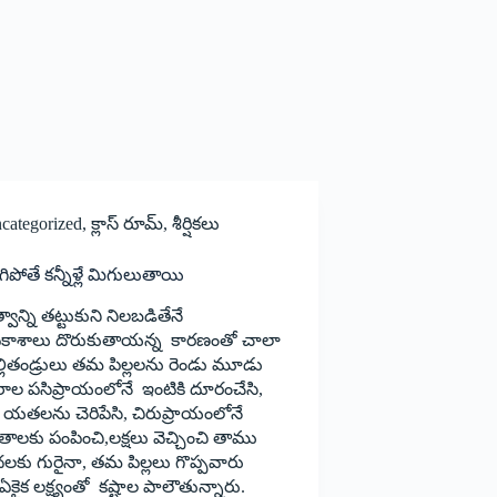
categorized
,
క్లాస్ రూమ్
,
శీర్షికలు
గిపోతే కన్నీళ్లే మిగులుతాయి
్వాన్ని తట్టుకుని నిలబడితేనే
వకాశాలు దొరుకుతాయన్న కారణంతో చాలా
్లితండ్రులు తమ పిల్లలను రెండు మూడు
రాల పసిప్రాయంలోనే ఇంటికి దూరంచేసి,
యా యతలను చెరిపేసి, చిరుప్రాయంలోనే
తాలకు పంపించి,లక్షలు వెచ్చించి తాము
ాధలకు గురైనా, తమ పిల్లలు గొప్పవారు
ఏకైక లక్ష్యంతో కష్టాల పాలౌతున్నారు.