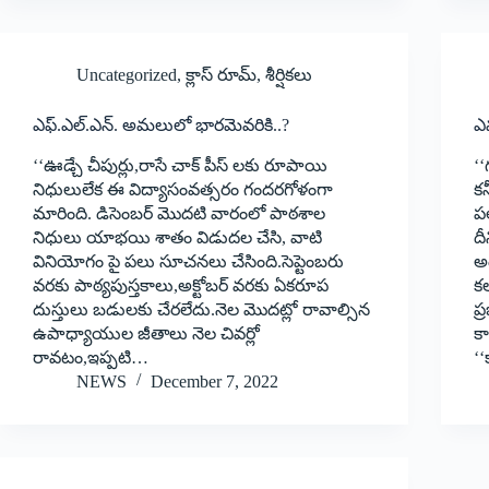
Uncategorized
,
క్లాస్ రూమ్
,
శీర్షికలు
ఎఫ్‌.ఎల్‌.ఎన్‌. అమలులో భారమెవరికి..?
ఎ
‘‘ఊడ్చే చీపుర్లు,రాసే చాక్‌ ‌పీస్‌ ‌లకు రూపాయి
‘
నిధులులేక ఈ విద్యాసంవత్సరం గందరగోళంగా
కన
మారింది. డిసెంబర్‌ ‌మొదటి వారంలో పాఠశాల
ప
నిధులు యాభయి శాతం విడుదల చేసి, వాటి
దీ
వినియోగం పై పలు సూచనలు చేసింది.సెప్టెంబరు
అం
వరకు పాఠ్యపుస్తకాలు,అక్టోబర్‌ ‌వరకు ఏకరూప
కల
దుస్తులు బడులకు చేరలేదు.నెల మొదట్లో రావాల్సిన
ప్
ఉపాధ్యాయుల జీతాలు నెల చివర్లో
క
రావటం,ఇప్పటి…
‘
NEWS
December 7, 2022