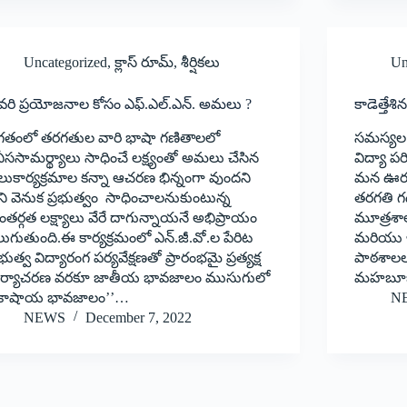
Uncategorized
,
క్లాస్ రూమ్
,
శీర్షికలు
Un
వరి ప్రయోజనాల కోసం ఎఫ్‌.ఎల్‌.ఎన్‌. అమలు ?
కాడెత్తే
‘‌గతంలో తరగతుల వారి భాషా గణితాలలో
సమస్యల
ీససామర్థ్యాలు సాధించే లక్ష్యంతో అమలు చేసిన
విద్యా పర
లుకార్యక్రమాల కన్నా ఆచరణ భిన్నంగా వుందని
మన ఊరు
ని వెనుక ప్రభుత్వం సాధించాలనుకుంటున్న
తరగతి గ
తర్గత లక్ష్యాలు వేరే దాగున్నాయనే అభిప్రాయం
మూత్రశాల
ుగుతుంది.ఈ కార్యక్రమంలో ఎన్‌.‌జీ.వో.ల పేరిట
మరియు ఇత
రభుత్వ విద్యారంగ పర్యవేక్షణతో ప్రారంభమై ప్రత్యక్ష
పాఠశాలలన
ార్యాచరణ వరకూ జాతీయ భావజాలం ముసుగులో
మహబూబూబ
‘కాషాయ భావజాలం’’…
N
NEWS
December 7, 2022