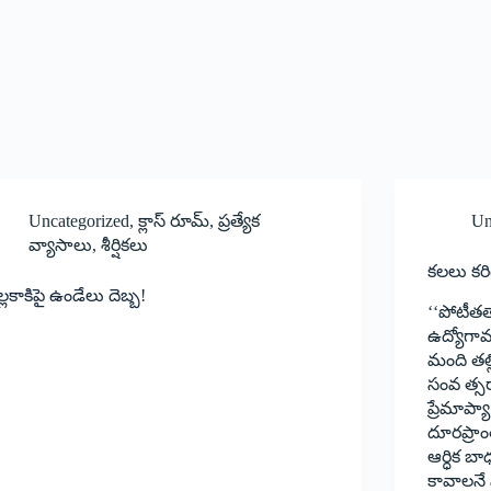
Uncategorized
,
క్లాస్ రూమ్
,
ప్రత్యేక
Un
వ్యాసాలు
,
శీర్షికలు
కలలు కరి
ల్లకాకిపై ఉండేలు దెబ్బ!
‘‘‌పోటీతత
ఉద్యోగా
మంది తల
సంవ త్స
ప్రేమాప్
దూరప్రాం
ఆర్ధిక బ
కావాలనే 