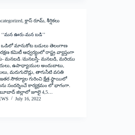
categorized
,
క్లాస్ రూమ్
,
శీర్షికలు
శిన ‘‘మన ఊరు-మన బడి’’
 ఒడిలో మానుకోట బడులు తెలంగాణ
ిరక్షణ కమిటీ ఆధ్వర్యంలో రాష్ట్ర వ్యాప్తంగా
- మనబడి /మనబస్తీ- మనబడి, మరియు
దులు, ఉపాధ్యాయుల అందుబాటు,
లు, మరుగుదొడ్లు, తాగునీటి వసతి
ర సౌకర్యాల గురించి క్షేత్ర స్థాయిలో
ు సందర్శించే కార్యక్రమం లో భాగంగా.
ాద్‌ ‌జిల్లాలో జూలై 4,5…
EWS
July 16, 2022