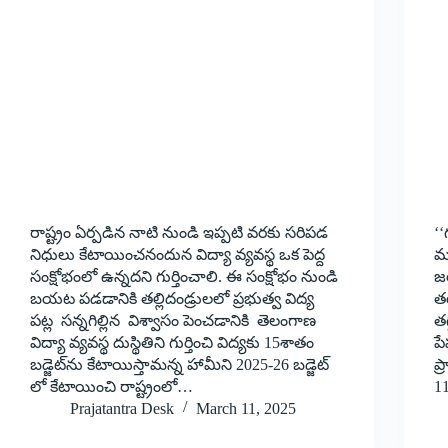
రాష్ట్రం ఏర్పడిన నాటి నుండి ఇప్పటి వరకు సరిపడ
‘
నిధులు కేటాయించనందున విద్యా వ్యవస్థ ఒక పెద్ద
‌
సంక్షోభంలో ఉన్నదని గుర్తించాలి. ఈ సంక్షోభం నుండి
జర
బయట పడడానికి తల్లిదండ్రులలో ప్రభుత్వ విద్య
‌త
పట్ల సన్నగిల్లిన విశ్వాసం పెంచడానికి తెలంగాణ
తగ
విద్యా వ్యవస్థ దుస్థితిని గుర్తించి విద్యకు 15శాతం
ప
బడ్జెట్‌ను కేటాయిస్తామన్న హామీని 2025-26 బడ్జెట్
ప్
లో కేటాయించి రాష్ట్రంలో…
11
Prajatantra Desk
March 11, 2025