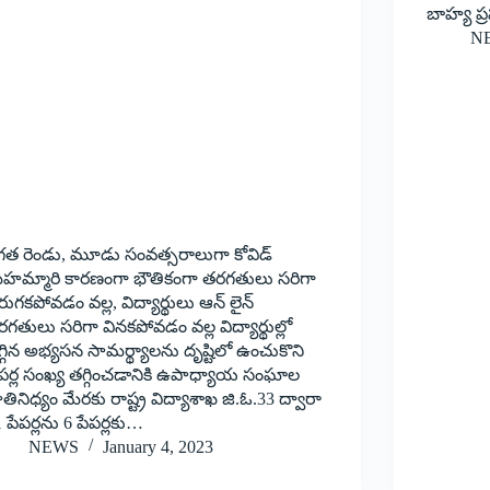
బాహ్య ప
N
‘‌గత రెండు, మూడు సంవత్సరాలుగా కోవిడ్‌
మహమ్మారి కారణంగా భౌతికంగా తరగతులు సరిగా
ుగకపోవడం వల్ల, విద్యార్థులు ఆన్‌ ‌లైన్‌
రగతులు సరిగా వినకపోవడం వల్ల విద్యార్థుల్లో
్గిన అభ్యసన సామర్థ్యాలను దృష్టిలో ఉంచుకొని
ేపర్ల సంఖ్య తగ్గించడానికి ఉపాధ్యాయ సంఘాల
రాతినిధ్యం మేరకు రాష్ట్ర విద్యాశాఖ జి.ఓ.33 ద్వారా
 పేపర్లను 6 పేపర్లకు…
NEWS
January 4, 2023