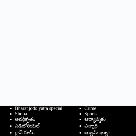
Bharat jodo yatra special
Crime
Shoba
Sports
అవర్గీకృతం
ఆద్యాత్మికం
ఎడిటోరియల్
ఎన్నారై
క్లాస్ రూమ్
ఖుల్లమ్ ఖుల్లా