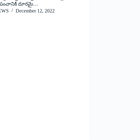
్రపంచానికి దూరమై…
EWS
December 12, 2022