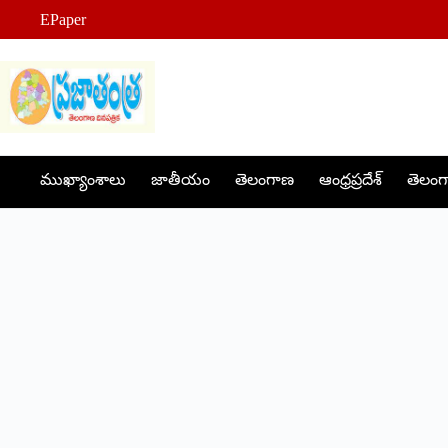
Skip
EPaper
to
content
ముఖ్యాంశాలు
జాతీయం
తెలంగాణ
ఆంధ్రప్రదేశ్
తెలంగా