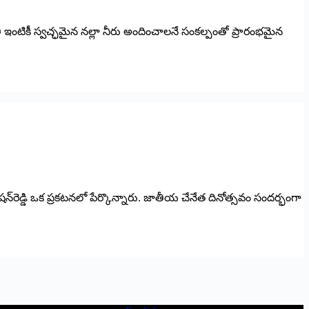
 ప్రతి ఇంటికీ స్వచ్ఛమైన నల్లా నీరు అందించాలనే సంకల్పంతో ప్రారంభమైన
ి జి.కిషన్‌రెడ్డి ఒక ప్రకటనలో పేర్కొన్నారు. జాతీయ చేనేత దినోత్సవం సందర్భంగా