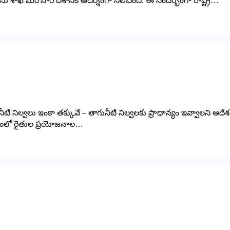
 శాఖ మరోసారి దేశానికి ఆదర్శంగా నిలిచింది. ఈ సందర్భంగా రాష్ట్ర…
ి నిల్వలు ఇంకా తక్కువే – తాగునీటి నిల్వలకు ప్రాధాన్యం ఇవ్వాలని ఆదేశం – రాష్ట
నేపథ్యంలో రైతుల ప్రయోజనాల…