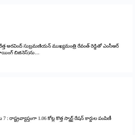
ికవేత్త అరవింద్ సుబ్రమణియన్ ముఖ్యమంత్రి రేవంత్ రెడ్డితో ఎంసీఆర్
డూయింగ్ బిజినెస్)ను…
ాష్ట్రవ్యాప్తంగా 1.06 కోట్ల కొత్త స్మార్ట్ రేషన్ కార్డుల పంపిణీ