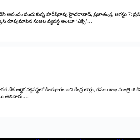
చేసి ఆనందం పంచుకున్న‌ హ‌రీష్‌రావు హైద‌రాబాద్‌, ప్ర‌జాతంత్ర‌, ఆగ‌స్టు 7:
 రక్కసి రూపుమాపిన సుజల వ్యవస్థ అంటూ ‘ఎక్స్’…
పరిశ్రమ భారత దేశ ఆర్థిక వ్యవస్థలో కీలకభాగం అని కేంద్ర బొగ్గు, గనుల శాఖ మంత్ర
షలు తెలిపారు.…