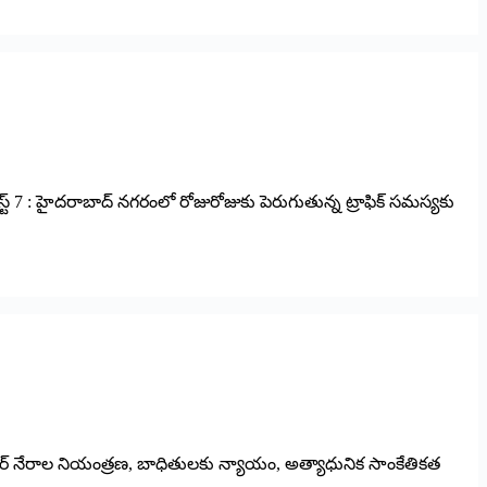
స్ట్ 7 : ‌హైదరాబాద్‌ ‌నగరంలో రోజురోజుకు పెరుగుతున్న ట్రాఫిక్‌ ‌సమస్యకు
: సైబర్ నేరాల నియంత్రణ, బాధితులకు న్యాయం, అత్యాధునిక సాంకేతికత