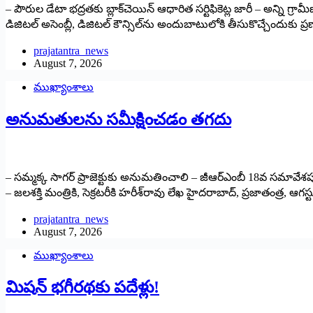
– పౌరుల డేటా భద్రతకు బ్లాక్‌చెయిన్ ఆధారిత సర్టిఫికెట్ల జారీ – అన్ని గ్రామీణ 
డిజిటల్ అసెంబ్లీ, డిజిటల్ కౌన్సిల్‌ను అందుబాటులోకి తీసుకొచ్చేందుకు ప
prajatantra_news
August 7, 2026
ముఖ్యాంశాలు
అనుమ‌తుల‌ను స‌మీక్షించ‌డం త‌గ‌దు
– స‌మ్మ‌క్క సాగ‌ర్ ప్రాజెక్టుకు అనుమ‌తించాలి – జీఆర్ఎంబీ 18వ స‌మావేశప
– జలశక్తి మంత్రికి, సెక్రటరీకి హరీశ్‌రావు లేఖ హైద‌రాబాద్‌, ప్ర‌జాతంత్ర‌, ఆగ‌స
prajatantra_news
August 7, 2026
ముఖ్యాంశాలు
మిషన్ భగీరథకు పదేళ్లు!