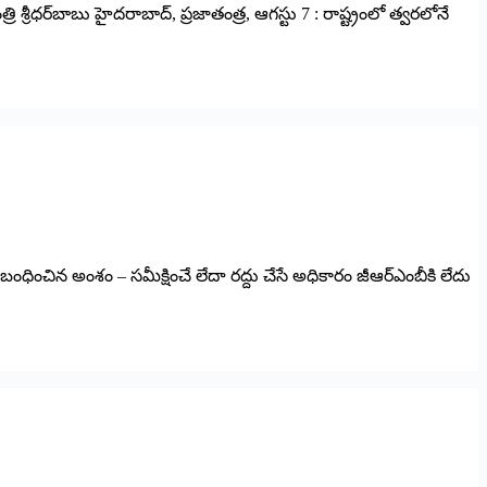
ంత్రి శ్రీధర్‌బాబు హైదరాబాద్, ప్రజాతంత్ర, ఆగస్టు 7 : రాష్ట్రంలో త్వరలోనే
బంధించిన అంశం – స‌మీక్షించే లేదా ర‌ద్దు చేసే అధికారం జీఆర్ఎంబీకి లేదు