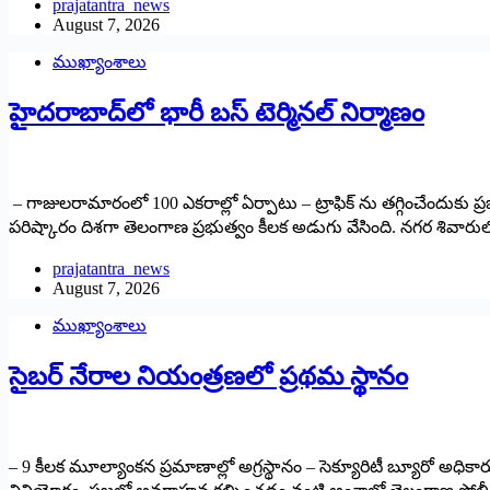
prajatantra_news
August 7, 2026
ముఖ్యాంశాలు
హైదరాబాద్‌లో భారీ బస్‌ ‌టెర్మినల్‌ ‌నిర్మాణం
– గాజులరామారంలో 100 ఎకరాల్లో ఏర్పాటు – ట్రాఫిక్‌ ‌ను తగ్గించేందుకు ప్రభు
పరిష్కారం దిశగా తెలంగాణ ప్రభుత్వం కీలక అడుగు వేసింది. నగర శివారు
prajatantra_news
August 7, 2026
ముఖ్యాంశాలు
సైబర్ నేరాల నియంత్రణలో ప్రథమ స్థానం
– 9 కీలక మూల్యాంకన ప్రమాణాల్లో అగ్రస్థానం – సెక్యూరిటీ బ్యూరో అధిక