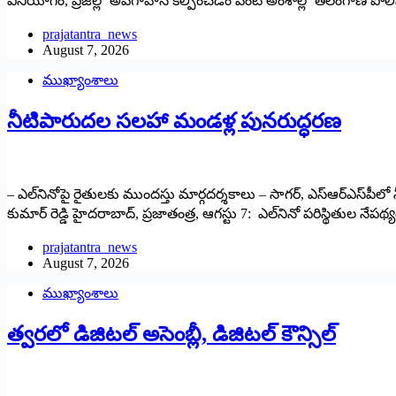
వినియోగం, ప్రజల్లో అవగాహన కల్పించడం వంటి అంశాల్లో తెలంగాణ పోలీసు
prajatantra_news
August 7, 2026
ముఖ్యాంశాలు
నీటిపారుదల సలహా మండళ్ల పునరుద్ధరణ
– ఎల్‌నినోపై రైతులకు ముందస్తు మార్గదర్శకాలు – సాగర్, ఎస్‌ఆర్‌ఎస్‌పీలో నీట
కుమార్ రెడ్డి హైదరాబాద్, ప్ర‌జాతంత్ర‌, ఆగస్టు 7: ఎల్‌నినో పరిస్థితుల 
prajatantra_news
August 7, 2026
ముఖ్యాంశాలు
త్వరలో డిజిటల్ అసెంబ్లీ, డిజిటల్ కౌన్సిల్