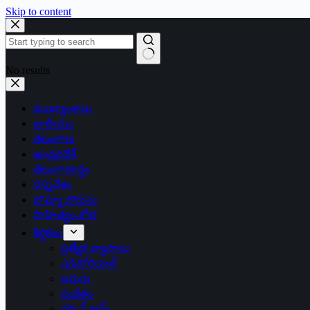
Skip to content
No results
ముఖ్యాంశాలు
జాతీయం
తెలంగాణ
ఆంధ్రప్రదేశ్
తెలంగాణార్థం
సన్నివేశం
బొమ్మా బొరుసు
సాహిత్యం-శోభ
శీర్షికలు
ప్రత్యేక వ్యాసాలు
ఎడిటోరియల్
అరుగు
సంకేతం
దక్కన్.కామ్