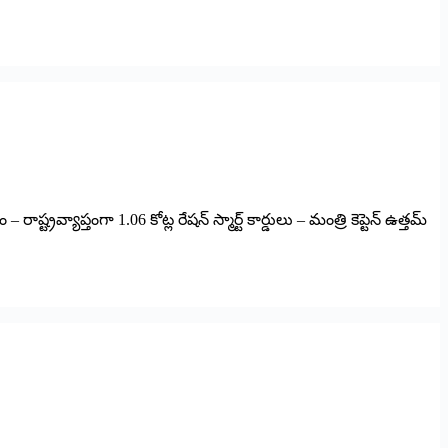
్రవ్యాప్తంగా 1.06 కోట్ల రేషన్ స్మార్ట్ కార్డులు – మంత్రి కెప్టెన్ ఉత్తమ్