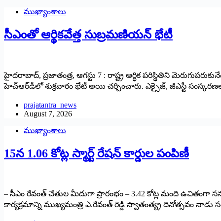
ముఖ్యాంశాలు
సీఎంతో ఆర్థికవేత్త సుబ్రమణియన్ భేటీ
హైదరాబాద్, ప్రజాతంత్ర, ఆగస్టు 7 : రాష్ట్ర ఆర్ధిక పరిస్థితిని మెరుగుపర
హెచ్‌ఆర్‌డీలో శుక్రవారం భేటీ అయి చర్చించారు. ఎక్సైజ్, జీఎస్టీ సం
prajatantra_news
August 7, 2026
ముఖ్యాంశాలు
15న 1.06 కోట్ల స్మార్ట్ రేషన్ కార్డుల పంపిణీ
– సీఎం రేవంత్ చేతుల మీదుగా ప్రారంభం – 3.42 కోట్ల మంది ఉచితంగా సన్న బియ్యం 
కార్యక్రమాన్ని ముఖ్యమంత్రి ఎ.రేవంత్ రెడ్డి స్వాతంత్య్ర‌ దినోత్సవం నాడ