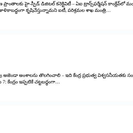
ప్రాంతాలకు హై-స్పీడ్ డిజిటల్ కనెక్టివిటీ – ఏఐ ట్రాన్స్‌ఫర్మేషన్ కాంక్లేవ్‌లో మ
్రణాళికాబద్ధంగా కృషిచేస్తున్నామని ఐటీ, పరిశ్రమల శాఖ మంత్రి…
ు అజెండా అంశాల‌ను తొల‌గించాలి – ఇది కేంద్ర ప్ర‌భుత్వ విశ్వ‌స‌నీయ‌త‌కు సం
్టు 7: కేంద్రం ఇప్పటికే చట్టబద్ధంగా…