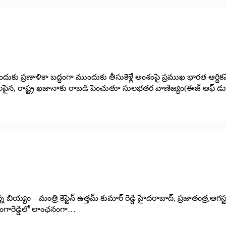
ుకునేందుకు ప్రణాళికా బద్ధంగా ముందుకు తీసుకెళ్లే అంశంపై ప్రముఖ భారత ఆర్థ
స్కరణలపైన, రాష్ట్ర ఖజానాకు రాబడి పెంచుతూ సులభతర వాణిజ్యం(ఈజ్ ఆఫ్ 
– మంత్రి కెప్టెన్ ఉత్తమ్ కుమార్ రెడ్డి హైదరాబాద్, ప్ర‌జాతంత్ర‌,ఆగస్టు 7 : ర
ు సంగారెడ్డిలో లాంఛనంగా…