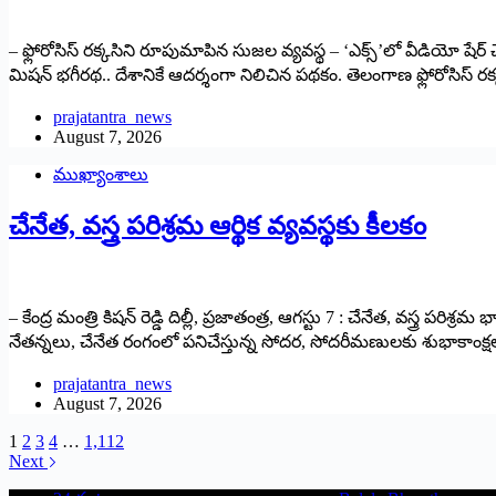
– ఫ్లోరోసిస్ రక్కసిని రూపుమాపిన సుజల వ్యవస్థ – ‘ఎక్స్’లో వీడియో షేర్ 
మిషన్ భగీరథ.. దేశానికే ఆదర్శంగా నిలిచిన పథకం. తెలంగాణ ఫ్లోరోసిస్
prajatantra_news
August 7, 2026
ముఖ్యాంశాలు
చేనేత, వస్త్ర పరిశ్రమ ఆర్థిక వ్యవస్థకు కీలకం
– కేంద్ర మంత్రి కిషన్ రెడ్డి దిల్లీ, ప్రజాతంత్ర, ఆగస్టు 7 : చేనేత, వస్త్ర 
నేతన్నలు, చేనేత రంగంలో పనిచేస్తున్న సోదర, సోదరీమణులకు శుభాకాంక్
prajatantra_news
August 7, 2026
1
2
3
4
…
1,112
Next