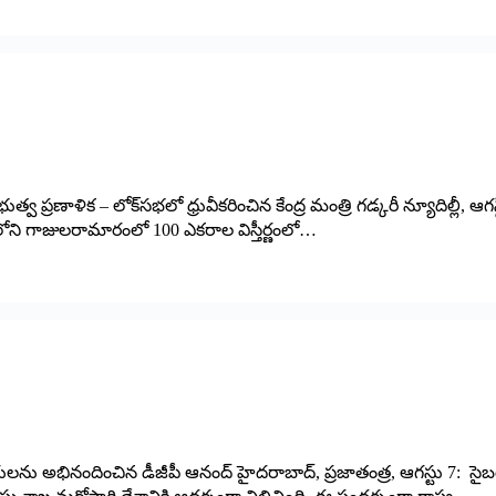
త్వ ప్రణాళిక – లోక్‌సభలో ధ్రువీకరించిన కేంద్ర మంత్రి గడ్కరీ న్యూదిల్లీ, ఆగ
లోని గాజులరామారంలో 100 ఎకరాల విస్తీర్ణంలో…
ారులను అభినందించిన డీజీపీ ఆనంద్ హైద‌రాబాద్‌, ప్ర‌జాతంత్ర‌, ఆగ‌స్టు 7