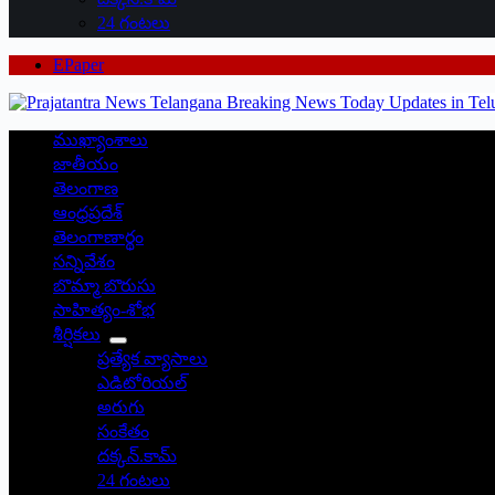
24 గంటలు
EPaper
ముఖ్యాంశాలు
జాతీయం
తెలంగాణ
ఆంధ్రప్రదేశ్
తెలంగాణార్థం
సన్నివేశం
బొమ్మా బొరుసు
సాహిత్యం-శోభ
శీర్షికలు
ప్రత్యేక వ్యాసాలు
ఎడిటోరియల్
అరుగు
సంకేతం
దక్కన్.కామ్
24 గంటలు