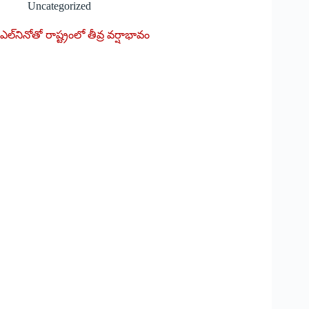
Uncategorized
ఎల్‌నినోతో రాష్ట్రంలో తీవ్ర వర్షాభావం