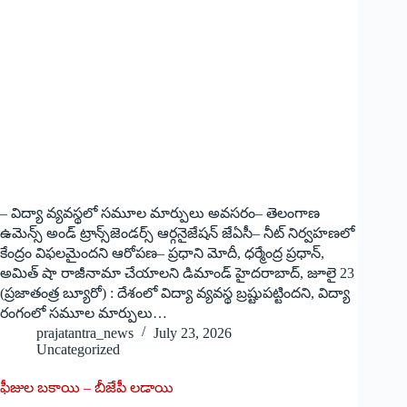
– విద్యా వ్యవస్థలో సమూల మార్పులు అవసరం– తెలంగాణ
ఉమెన్స్ అండ్ ట్రాన్స్‌జెండర్స్ ఆర్గనైజేషన్ జేఏసీ– నీట్ నిర్వహణలో
కేంద్రం విఫలమైందని ఆరోపణ– ప్రధాని మోదీ, ధర్మేంద్ర ప్రధాన్,
అమిత్ షా రాజీనామా చేయాలని డిమాండ్ హైదరాబాద్, జూలై 23
(ప్రజాతంత్ర బ్యూరో) : దేశంలో విద్యా వ్యవస్థ బ్రష్టుపట్టిందని, విద్యా
రంగంలో సమూల మార్పులు…
prajatantra_news
July 23, 2026
Uncategorized
ఫీజుల బకాయి – బీజేపీ లడాయి