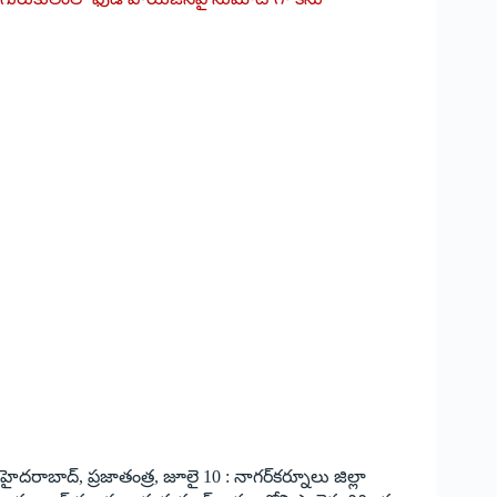
హైదరాబాద్, ప్రజాతంత్ర, జూలై 10 : నాగర్‌కర్నూలు జిల్లా