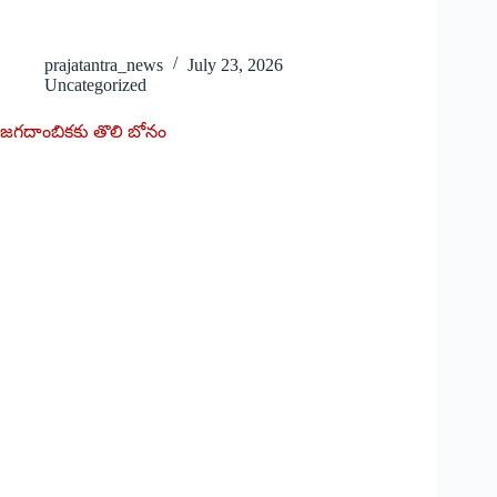
prajatantra_news
July 23, 2026
Uncategorized
జగదాంబికకు తొలి బోనం