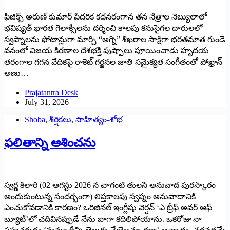
ఫిజిక్స్ అరుణ్ కుమార్ పేదరిక కదనరంగాన తన నేత్రాల నెబ్యులాలో
భవిష్యత్ భారత గెలాక్సీలను దర్శించి కాలపు కనుసైగల దారులలో
స్వప్నాలను ఫోటాన్లుగా మార్చి “అగ్ని” శిఖరాల సాక్షిగా భరతమాత గుండె
వనంలో విజయ కిరణాల దేశభక్తి పుష్పాలు పూయించాడు హృదయ
తరంగాల గగన వేదికపై రాకెట్ గర్జనల జాతి సమైక్యత సంగీతంతో పోఖ్రాన్
అణు…
Prajatantra Desk
July 31, 2026
Shoba
,
శీర్షికలు
,
సాహిత్యం-శోభ
ఫలితాన్ని ఆశించను
స్వర్ణ కిలారి (02 ఆగస్టు 2026 న చాగంటి తులసి అనువాద పురస్కారం
అందుకుంటున్న సందర్భంగా) లిప్తకాలపు స్వప్నం అనువాదానికి
ఎంచుకోవడానికి కారణం? ఒరిజినల్ ఇంగ్లీషు వెర్షన్ ‘ఎ బ్రీఫ్ అవర్ ఆఫ్
బ్యూటీ’లో చదివినప్పుడే నేను బాగా కదిలిపోయాను. ఒకరోజు నా