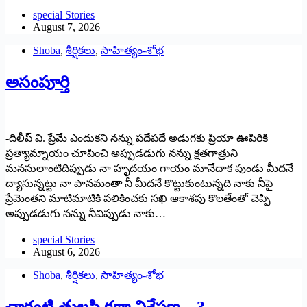
special Stories
August 7, 2026
Shoba
,
శీర్షికలు
,
సాహిత్యం-శోభ
అసంపూర్తి
-దిలీప్ వి. ప్రేమే ఎందుకని నన్ను పదేపదే అడుగకు ప్రియా ఊపిరికి
ప్రత్యామ్నాయం చూపించి అప్పుడడుగు నన్ను క్షతగాత్రుని
మనసులాంటిదిప్పుడు నా హృదయం గాయం మానేదాక పుండు మీదనే
ద్యాసున్నట్టు నా పానమంతా నీ మీదనే కొట్టుకుంటున్నది నాకు నీపై
ప్రేమెంతని మాటిమాటికి పలికించకు సఖి ఆకాశపు కొలతేంతో చెప్పి
అప్పుడడుగు నన్ను నీవిప్పుడు నాకు…
special Stories
August 6, 2026
Shoba
,
శీర్షికలు
,
సాహిత్యం-శోభ