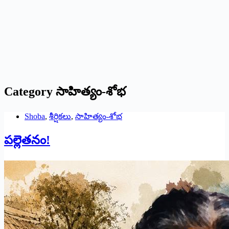
Category
సాహిత్యం-శోభ
Shoba
,
శీర్షికలు
,
సాహిత్యం-శోభ
పల్లెతనం!