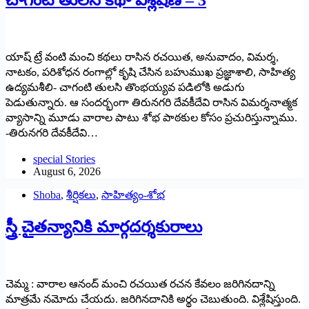
చాగంటి తులసి కథా విశ్లేషణ – 3
యాష్ ట్రే వంటి మంచి కథలు రాసిన రచయిత, అనువాదం, విమర్శ,
నాటకం, పరిశోధన రంగాల్లో కృషి చేసిన బహుముఖ ప్రజ్ఞాశాలి, సాహిత్య
ఉద్యమశీలి- చాగంటి తులసి తొంభయ్యవ పడిలోకి అడుగు
పెడుతున్నారు. ఆ సందర్భంగా తిరునగరి దేవకీదేవి రాసిన విమర్శనాత్మక
వ్యాసాన్ని మూడు వారాల పాటు శోభ పాఠకుల కోసం ప్రచురిస్తున్నాము.
-తిరునగరి దేవకీదేవి…
special Stories
August 6, 2026
Shoba
,
శీర్షికలు
,
సాహిత్యం-శోభ
స్త్రీ చైతన్యానికి మార్గదర్శకురాలు
చెమ్మ : వారాల ఆనంద్ మంచి రచయిత రచన కేవలం జరిగినదాన్ని
మాత్రమే నమోదు చేయదు. జరిగినదానికి అర్థం చెబుతుంది. విశ్లేషిస్తుంది.