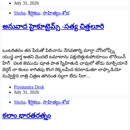
July 31, 2026
Shoba
,
శీర్షికలు
,
సాహిత్యం-శోభ
అనువాద హైకూటైమ్స్ -సత్య చిత్తలూరి
ఒంటరితనం తన పేరుతో పిలిచాను నేనవతార్ని మార్తా చోసిలోవ్స్కీ
యుద్ధ వార్త అతని‌ మొదటి టమాటాను పక్షులెత్తుకుపోయాయి లొరేయిన్
హేగ్ పలక జెముడు పూత పాత స్నేహితుడి చావులో తోడు మాక్సియానే
బెర్గర్ నా‌ కలలు కాగితపు కొంగ రెక్కల‌మీద కదలాడుతూ లాఫ్కాడియో
నువ్వెళ్లిన రాత్రి చిత్రణ తగినంత‌ నల్లగా లేదు సిరా…
Prajatantra Desk
July 31, 2026
Shoba
,
శీర్షికలు
,
సాహిత్యం-శోభ
కలాం భారతరత్నం