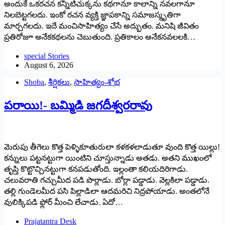
అందుకే ఒకరచన కన్నీటిచుక్కను కథగానూ కాలాన్ని నవలగానూ
నిలబెట్టగలదు. ఇంకో రచన వ్యక్తి జ్ఞాపకాన్ని సమాజస్మృతిగా
మార్చగలదు. ఇదే మంచిసాహిత్యం చేసే అద్భుతం. మనిషి జీవితం
ప్రతిరోజూ అనేకకథలను చెబుతుంది. ప్రతికాలం అనేకనవలలకి…
special Stories
August 6, 2026
Shoba
,
శీర్షికలు
,
సాహిత్యం-శోభ
పరాయి!- బమ్మిడి జగదీశ్వరరావు
మెరుపు తీగెలు కొత్త పెళ్ళికూతురులా కళకళలాడుతూ వుంది కొత్త యిల్లు!
కన్నులు పట్టనట్టుగా యింటిని చూస్తున్నాడు అతడు. అతని ముఖంలో
తృప్తి కొట్టొచ్చినట్టుగా కనపడుతోంది. ఇల్లంతా కలియదిరిగాడు.
చలువరాతి గచ్చుమీద పడి పొర్లాడు. బోర్లా పడ్డాడు. వెల్లకిలా పడ్డాడు.
తల్లి గుండెలమీద పసి పిల్లాడిలా ఆదమరిచి నిద్రపోయాడు. అంతలోనే
వులిక్కిపడి ఫ్లోర్ మీంచి లేచాడు. ఏదో…
Prajatantra Desk