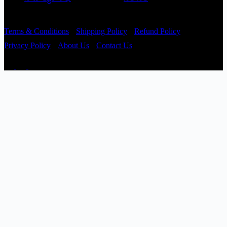
Copyright © 2026 - Prajatantra
Terms & Conditions
Shipping Policy
Refund Policy
Privacy Policy
About Us
Contact Us