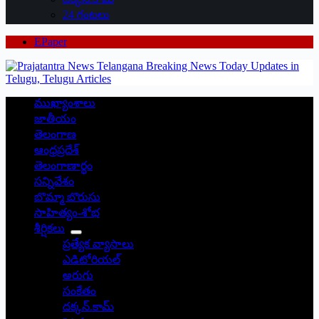
24 గంటలు
EPaper
ముఖ్యాంశాలు
జాతీయం
తెలంగాణ
ఆంధ్రప్రదేశ్
తెలంగాణార్థం
సన్నివేశం
బొమ్మా బొరుసు
సాహిత్యం-శోభ
శీర్షికలు
ప్రత్యేక వ్యాసాలు
ఎడిటోరియల్
అరుగు
సంకేతం
దక్కన్.కామ్