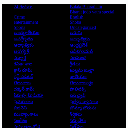
24 గంటలు
Balala Bharatham
Bharat jodo yatra special
Crime
English
entertainment
Shoba
Sports
Uncategorized
అంతర్జాతీయం
అరుగు
అవర్గీకృతం
ఆద్యాత్మికం
ఆధ్యాత్మికం
ఆంధ్రప్రదేశ్
ఆరోగ్య శ్రీ
ఎడిటోరియల్
ఎన్నారై
ఎలమంద
కవితా శాల
క్రీడలు
క్లాస్ రూమ్
ఖుల్లమ్ ఖుల్లా
గెస్ట్ ఎడిటర్
జాతీయం
తెలంగాణ
తెలంగాణార్థం
దక్కన్.కామ్
పాలిటిక్స్
పీపుల్స్ ‌మీడియా
పెన్ డ్రైవ్
ప్రచురణలు
ప్రత్యేక వ్యాసాలు
బిజినెస్
బొమ్మా బొరుసు
ముఖ్యాంశాలు
శీర్షికలు
సంకేతం
సన్నివేశం
సాహిత్యం-శోభ
సిల్ సిల