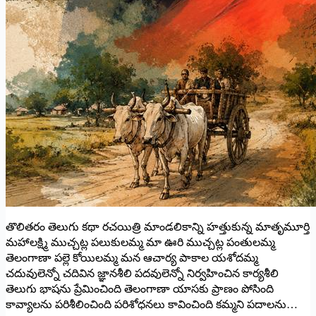
తొలితరం తెలుగు కథా రచయిత్రి మాండలికాన్ని హత్తుకున్న మాతృమూర్తి
మహాలక్ష్మి ముచ్చట్ల పలుకులమ్మ మా ఊరి ముచ్చట్ల పంతులమ్మ
తెలంగాణా పల్లె కోయిలమ్మ మన ఆచార్య పాకాల యశోదమ్మ
చదువులెన్నో చదివిన జ్ఞానశీలి పదవులెన్నో నిర్వహించిన కార్యశీలి
తెలుగు భాషను ప్రేమించింది తెలంగాణా యాసకు ప్రాణం పోసింది
కావ్యాలను పరిశీలించింది పరిశోధనలు కావించింది కమ్మని పదాలను…