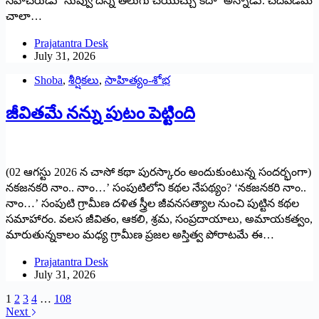
సహచరుడు ‘నువ్వు దీన్ని తెలుగు చేయొచ్చు కదా’ అన్నాడు. చదవడమే
చాలా…
Prajatantra Desk
July 31, 2026
Shoba
,
శీర్షికలు
,
సాహిత్యం-శోభ
జీవితమే నన్ను పుటం పెట్టింది
(02 ఆగస్టు 2026 న చాసో కథా పురస్కారం అందుకుంటున్న సందర్భంగా)
నకజనకరి నాం.. నాం…’ సంపుటిలోని కథల నేపథ్యం? ‘నకజనకరి నాం..
నాం…’ సంపుటి గ్రామీణ దళిత స్త్రీల జీవనసత్యాల నుంచి పుట్టిన కథల
సమాహారం. వలస జీవితం, ఆకలి, శ్రమ, సంప్రదాయాలు, అమాయకత్వం,
మారుతున్నకాలం మధ్య గ్రామీణ ప్రజల అస్తిత్వ పోరాటమే ఈ…
Prajatantra Desk
July 31, 2026
1
2
3
4
…
108
Next