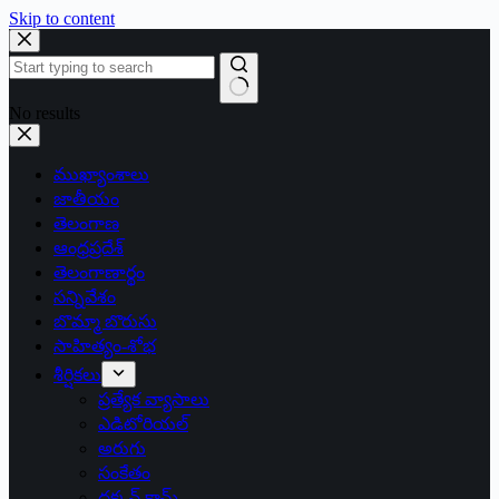
Skip to content
No results
ముఖ్యాంశాలు
జాతీయం
తెలంగాణ
ఆంధ్రప్రదేశ్
తెలంగాణార్థం
సన్నివేశం
బొమ్మా బొరుసు
సాహిత్యం-శోభ
శీర్షికలు
ప్రత్యేక వ్యాసాలు
ఎడిటోరియల్
అరుగు
సంకేతం
దక్కన్.కామ్