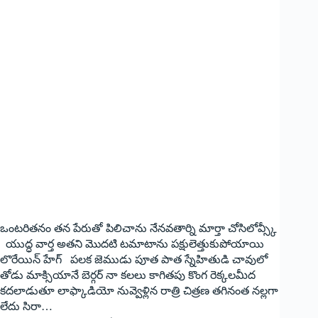
ఒంటరితనం తన పేరుతో పిలిచాను నేనవతార్ని మార్తా చోసిలోవ్స్కీ
యుద్ధ వార్త అతని‌ మొదటి టమాటాను పక్షులెత్తుకుపోయాయి
లొరేయిన్ హేగ్ పలక జెముడు పూత పాత స్నేహితుడి చావులో
తోడు మాక్సియానే బెర్గర్ నా‌ కలలు కాగితపు కొంగ రెక్కల‌మీద
కదలాడుతూ లాఫ్కాడియో నువ్వెళ్లిన రాత్రి చిత్రణ తగినంత‌ నల్లగా
లేదు సిరా…