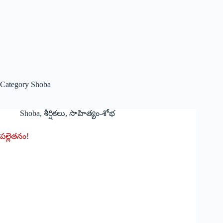
Category
Shoba
Shoba
,
శీర్షికలు
,
సాహిత్యం-శోభ
పల్లెతనం!