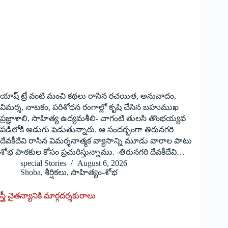
యాష్ ట్రే వంటి మంచి కథలు రాసిన రచయిత, అనువాదం,
విమర్శ, నాటకం, పరిశోధన రంగాల్లో కృషి చేసిన బహుముఖ
ప్రజ్ఞాశాలి, సాహిత్య ఉద్యమశీలి- చాగంటి తులసి తొంభయ్యవ
పడిలోకి అడుగు పెడుతున్నారు. ఆ సందర్భంగా తిరునగరి
దేవకీదేవి రాసిన విమర్శనాత్మక వ్యాసాన్ని మూడు వారాల పాటు
శోభ పాఠకుల కోసం ప్రచురిస్తున్నాము. -తిరునగరి దేవకీదేవి…
special Stories
August 6, 2026
Shoba
,
శీర్షికలు
,
సాహిత్యం-శోభ
స్త్రీ చైతన్యానికి మార్గదర్శకురాలు