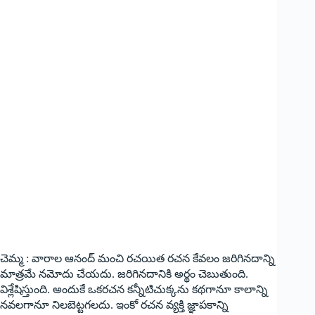
చెమ్మ : వారాల ఆనంద్ మంచి రచయిత రచన కేవలం జరిగినదాన్ని
మాత్రమే నమోదు చేయదు. జరిగినదానికి అర్థం చెబుతుంది.
విశ్లేషిస్తుంది. అందుకే ఒకరచన కన్నీటిచుక్కను కథగానూ కాలాన్ని
నవలగానూ నిలబెట్టగలదు. ఇంకో రచన వ్యక్తి జ్ఞాపకాన్ని