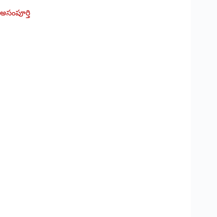
అసంపూర్తి