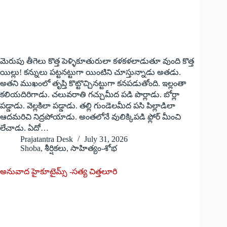
మెరుపు తీగెలు కొత్త పెళ్ళికూతురులా కళకళలాడుతూ వుంది కొత్త
యిల్లు! కన్నులు పట్టనట్టుగా యింటిని చూస్తున్నాడు అతడు.
అతని ముఖంలో తృప్తి కొట్టొచ్చినట్టుగా కనపడుతోంది. ఇల్లంతా
కలియదిరిగాడు. చలువరాతి గచ్చుమీద పడి పొర్లాడు. బోర్లా
పడ్డాడు. వెల్లకిలా పడ్డాడు. తల్లి గుండెలమీద పసి పిల్లాడిలా
ఆదమరిచి నిద్రపోయాడు. అంతలోనే వులిక్కిపడి ఫ్లోర్ మీంచి
లేచాడు. ఏదో…
Prajatantra Desk
July 31, 2026
Shoba
,
శీర్షికలు
,
సాహిత్యం-శోభ
అనువాద హైకూటైమ్స్ -సత్య చిత్తలూరి