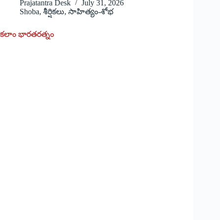
Prajatantra Desk
July 31, 2026
Shoba
,
శీర్షికలు
,
సాహిత్యం-శోభ
కలాం భారతరత్నం