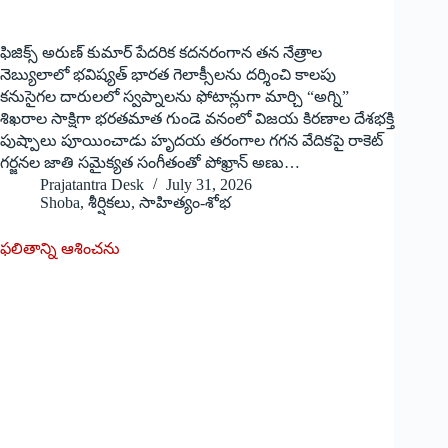
ఫిజిక్స్ అరుణ్ కుమార్ పేదరిక కదనరంగాన తన నేత్రాల
నెబ్యులాలో భవిష్యత్ భారత గెలాక్సీలను దర్శించి కాలపు
కనుసైగల దారులలో స్వప్నాలను ఫోటాన్లుగా మార్చి “అగ్ని”
శిఖరాల సాక్షిగా భరతమాత గుండె వనంలో విజయ కిరణాల దేశభక్తి
పుష్పాలు పూయించాడు హృదయ తరంగాల గగన వేదికపై రాకెట్
గర్జనల జాతి సమైక్యత సంగీతంతో పోఖ్రాన్ అణు…
Prajatantra Desk
July 31, 2026
Shoba
,
శీర్షికలు
,
సాహిత్యం-శోభ
ఫలితాన్ని ఆశించను