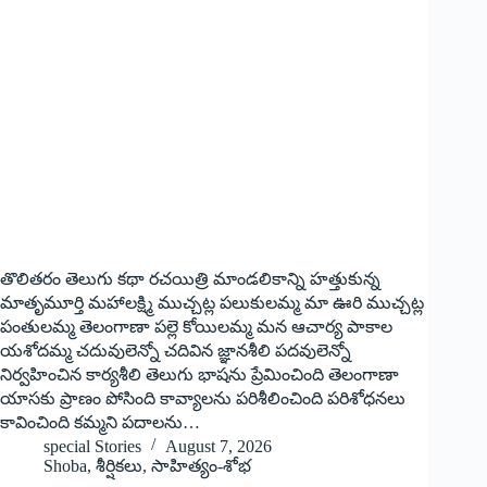
తొలితరం తెలుగు కథా రచయిత్రి మాండలికాన్ని హత్తుకున్న
మాతృమూర్తి మహాలక్ష్మి ముచ్చట్ల పలుకులమ్మ మా ఊరి ముచ్చట్ల
పంతులమ్మ తెలంగాణా పల్లె కోయిలమ్మ మన ఆచార్య పాకాల
యశోదమ్మ చదువులెన్నో చదివిన జ్ఞానశీలి పదవులెన్నో
నిర్వహించిన కార్యశీలి తెలుగు భాషను ప్రేమించింది తెలంగాణా
యాసకు ప్రాణం పోసింది కావ్యాలను పరిశీలించింది పరిశోధనలు
కావించింది కమ్మని పదాలను…
special Stories
August 7, 2026
Shoba
,
శీర్షికలు
,
సాహిత్యం-శోభ