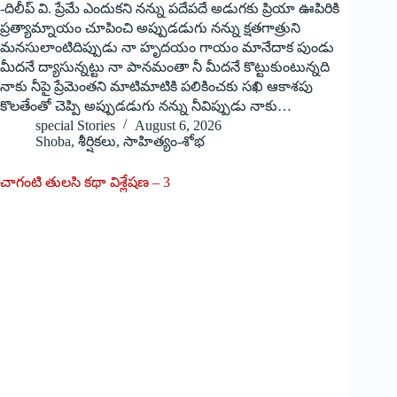
-దిలీప్ వి. ప్రేమే ఎందుకని నన్ను పదేపదే అడుగకు ప్రియా ఊపిరికి
ప్రత్యామ్నాయం చూపించి అప్పుడడుగు నన్ను క్షతగాత్రుని
మనసులాంటిదిప్పుడు నా హృదయం గాయం మానేదాక పుండు
మీదనే ద్యాసున్నట్టు నా పానమంతా నీ మీదనే కొట్టుకుంటున్నది
నాకు నీపై ప్రేమెంతని మాటిమాటికి పలికించకు సఖి ఆకాశపు
కొలతేంతో చెప్పి అప్పుడడుగు నన్ను నీవిప్పుడు నాకు…
special Stories
August 6, 2026
Shoba
,
శీర్షికలు
,
సాహిత్యం-శోభ
చాగంటి తులసి కథా విశ్లేషణ – 3