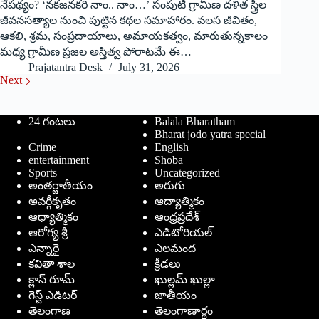
నేపథ్యం? ‘నకజనకరి నాం.. నాం…’ సంపుటి గ్రామీణ దళిత స్త్రీల
జీవనసత్యాల నుంచి పుట్టిన కథల సమాహారం. వలస జీవితం,
ఆకలి, శ్రమ, సంప్రదాయాలు, అమాయకత్వం, మారుతున్నకాలం
మధ్య గ్రామీణ ప్రజల అస్తిత్వ పోరాటమే ఈ…
Prajatantra Desk
July 31, 2026
Next
24 గంటలు
Balala Bharatham
Bharat jodo yatra special
Crime
English
entertainment
Shoba
Sports
Uncategorized
అంతర్జాతీయం
అరుగు
అవర్గీకృతం
ఆద్యాత్మికం
ఆధ్యాత్మికం
ఆంధ్రప్రదేశ్
ఆరోగ్య శ్రీ
ఎడిటోరియల్
ఎన్నారై
ఎలమంద
కవితా శాల
క్రీడలు
క్లాస్ రూమ్
ఖుల్లమ్ ఖుల్లా
గెస్ట్ ఎడిటర్
జాతీయం
తెలంగాణ
తెలంగాణార్థం