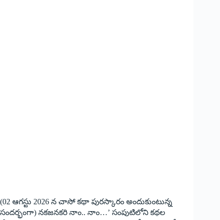
(02 ఆగస్టు 2026 న చాసో కథా పురస్కారం అందుకుంటున్న
సందర్భంగా) నకజనకరి నాం.. నాం…’ సంపుటిలోని కథల