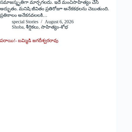
సమాజస్మృతిగా మార్చగలదు. ఇదే మంచిసాహిత్యం చేసే
అద్భుతం. మనిషి జీవితం ప్రతిరోజూ అనేకకథలను చెబుతుంది.
ప్రతికాలం అనేకనవలలకి…
special Stories
August 6, 2026
Shoba
,
శీర్షికలు
,
సాహిత్యం-శోభ
పరాయి!- బమ్మిడి జగదీశ్వరరావు