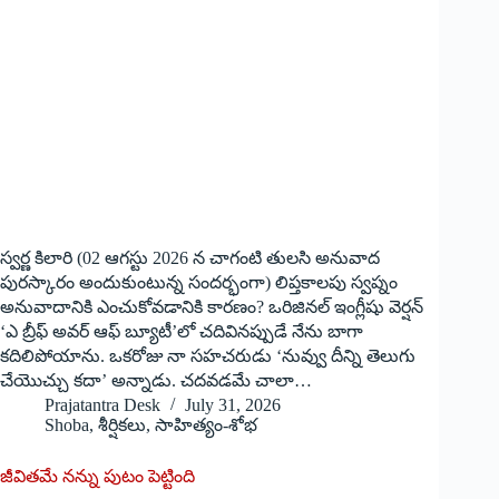
స్వర్ణ కిలారి (02 ఆగస్టు 2026 న చాగంటి తులసి అనువాద
పురస్కారం అందుకుంటున్న సందర్భంగా) లిప్తకాలపు స్వప్నం
అనువాదానికి ఎంచుకోవడానికి కారణం? ఒరిజినల్ ఇంగ్లీషు వెర్షన్
‘ఎ బ్రీఫ్ అవర్ ఆఫ్ బ్యూటీ’లో చదివినప్పుడే నేను బాగా
కదిలిపోయాను. ఒకరోజు నా సహచరుడు ‘నువ్వు దీన్ని తెలుగు
చేయొచ్చు కదా’ అన్నాడు. చదవడమే చాలా…
Prajatantra Desk
July 31, 2026
Shoba
,
శీర్షికలు
,
సాహిత్యం-శోభ
జీవితమే నన్ను పుటం పెట్టింది