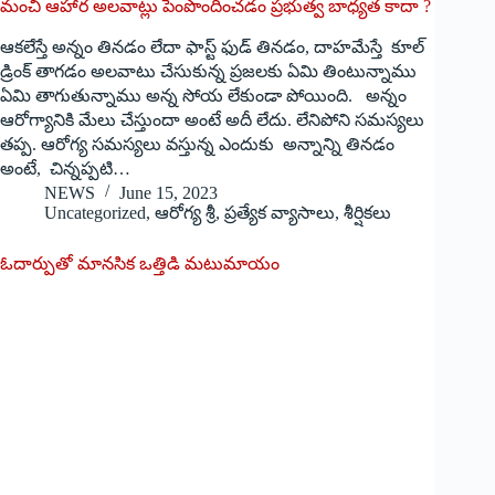
మంచి ఆహార అలవాట్లు పెంపొందించడం ప్రభుత్వ బాధ్యత కాదా ?
ఆకలేస్తే అన్నం తినడం లేదా ఫాస్ట్ ఫుడ్ తినడం, దాహమేస్తే కూల్
డ్రింక్ తాగడం అలవాటు చేసుకున్న ప్రజలకు ఏమి తింటున్నాము
ఏమి తాగుతున్నాము అన్న సోయ లేకుండా పోయింది. అన్నం
ఆరోగ్యానికి మేలు చేస్తుందా అంటే అదీ లేదు. లేనిపోని సమస్యలు
తప్ప. ఆరోగ్య సమస్యలు వస్తున్న ఎందుకు అన్నాన్ని తినడం
అంటే, చిన్నప్పటి…
NEWS
June 15, 2023
Uncategorized
,
ఆరోగ్య శ్రీ
,
ప్రత్యేక వ్యాసాలు
,
శీర్షికలు
ఓదార్పుతో మానసిక ఒత్తిడి మటుమాయం