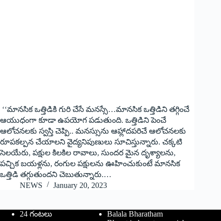
‘‘‌మానసిక ఒత్తిడికి గురి చేసే మనస్సే…మానసిక ఒత్తిడిని తగ్గించే
ఆయుధంగా కూడా ఉపయోగ పడుతుంది. ఒత్తిడిని పెంచే
ఆలోచనలకు స్వస్తి చెప్పి.. మనస్సును ఆహ్లాదపరిచే ఆలోచనలకు
రూపకల్పన చేయాలని వైద్యనిపుణులు సూచిస్తున్నారు. చక్కటి
సెలయేరు, పక్షుల కిలకిల రావాలు, సుందర మైన దృశ్యాలను,
పచ్చిక బయళ్లను, రంగుల పక్షులను ఊహించుకుంటే మానసిక
ఒత్తిడి తగ్గుతుందని చెబుతున్నారు.…
NEWS
January 20, 2023
24 గంటలు
Balala Bharatham