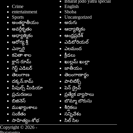
Bharat jodo yatra special
Crime
English
entertainment
Shoba
Sports
Uncategorized
అంతర్జాతీయం
అరుగు
అవర్గీకృతం
ఆద్యాత్మికం
ఆధ్యాత్మికం
ఆంధ్రప్రదేశ్
ఆరోగ్య శ్రీ
ఎడిటోరియల్
ఎన్నారై
ఎలమంద
కవితా శాల
క్రీడలు
క్లాస్ రూమ్
ఖుల్లమ్ ఖుల్లా
గెస్ట్ ఎడిటర్
జాతీయం
తెలంగాణ
తెలంగాణార్థం
దక్కన్.కామ్
పాలిటిక్స్
పీపుల్స్ ‌మీడియా
పెన్ డ్రైవ్
ప్రచురణలు
ప్రత్యేక వ్యాసాలు
బిజినెస్
బొమ్మా బొరుసు
ముఖ్యాంశాలు
శీర్షికలు
సంకేతం
సన్నివేశం
సాహిత్యం-శోభ
సిల్ సిల
Copyright © 2026 -
Prajatantra