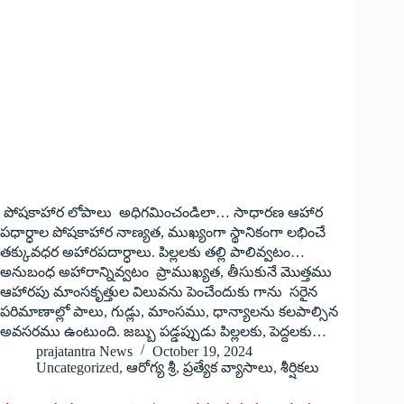
పోషకాహార లోపాలు అధిగమించండిలా… సాధారణ ఆహార
పధార్ధాల పోషకాహార నాణ్యత, ముఖ్యంగా స్థానికంగా లభించే
తక్కువధర అహారపదార్ధాలు. పిల్లలకు తల్లి పాలివ్వటం…
అనుబంధ అహారాన్నివ్వటం ప్రాముఖ్యత, తీసుకునే మొత్తము
ఆహారపు మాంసకృత్తుల విలువను పెంచేందుకు గాను సరైన
పరిమాణాల్లో పాలు, గుడ్లు, మాంసము, ధాన్యాలను కలపాల్సిన
అవసరము ఉంటుంది. జబ్బు పడ్డప్పుడు పిల్లలకు, పెద్దలకు…
prajatantra News
October 19, 2024
Uncategorized
,
ఆరోగ్య శ్రీ
,
ప్రత్యేక వ్యాసాలు
,
శీర్షికలు