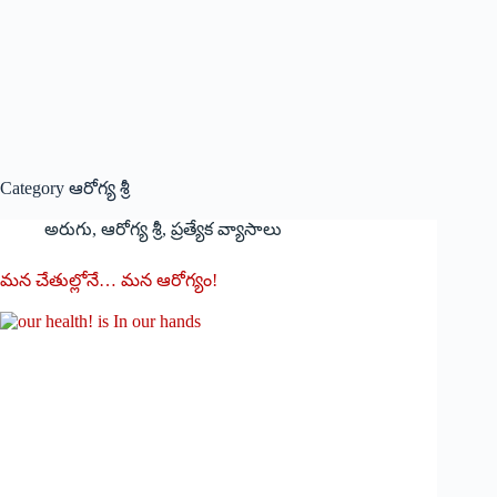
Category
ఆరోగ్య శ్రీ
అరుగు
,
ఆరోగ్య శ్రీ
,
ప్రత్యేక వ్యాసాలు
మన చేతుల్లోనే… మన ఆరోగ్యం!