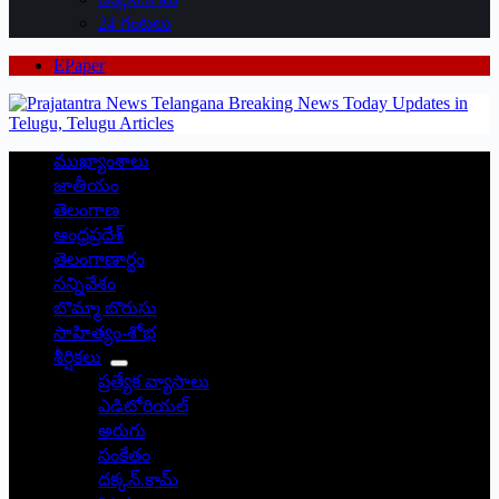
24 గంటలు
EPaper
ముఖ్యాంశాలు
జాతీయం
తెలంగాణ
ఆంధ్రప్రదేశ్
తెలంగాణార్థం
సన్నివేశం
బొమ్మా బొరుసు
సాహిత్యం-శోభ
శీర్షికలు
ప్రత్యేక వ్యాసాలు
ఎడిటోరియల్
అరుగు
సంకేతం
దక్కన్.కామ్