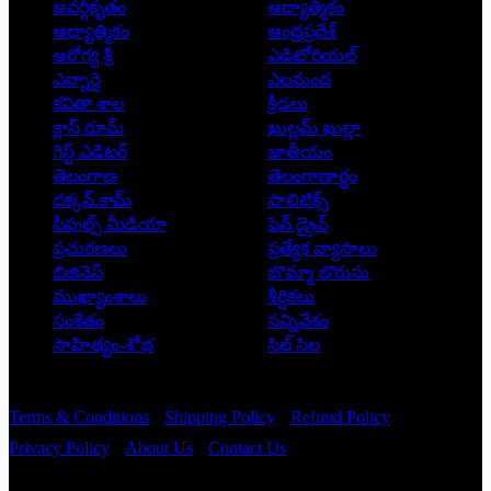
అవర్గీకృతం
ఆద్యాత్మికం
ఆధ్యాత్మికం
ఆంధ్రప్రదేశ్
ఆరోగ్య శ్రీ
ఎడిటోరియల్
ఎన్నారై
ఎలమంద
కవితా శాల
క్రీడలు
క్లాస్ రూమ్
ఖుల్లమ్ ఖుల్లా
గెస్ట్ ఎడిటర్
జాతీయం
తెలంగాణ
తెలంగాణార్థం
దక్కన్.కామ్
పాలిటిక్స్
పీపుల్స్ ‌మీడియా
పెన్ డ్రైవ్
ప్రచురణలు
ప్రత్యేక వ్యాసాలు
బిజినెస్
బొమ్మా బొరుసు
ముఖ్యాంశాలు
శీర్షికలు
సంకేతం
సన్నివేశం
సాహిత్యం-శోభ
సిల్ సిల
Copyright © 2026 - Prajatantra
Terms & Conditions
Shipping Policy
Refund Policy
Privacy Policy
About Us
Contact Us