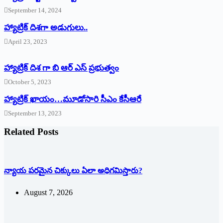
September 14, 2024
‌హ్యాట్రిక్‌ ‌దిశగా అడుగులు..
April 23, 2023
హ్యాట్రిక్ దిశ గా బి ఆర్ ఎస్ ప్రభుత్వం
October 5, 2023
హ్యాట్రిక్‌ ‌ఖాయం…మూడోసారి సీఎం కేసీఆరే
September 13, 2023
Related Posts
న్యాయ పరమైన చిక్కులు ఏలా అధిగమిస్తారు?
August 7, 2026