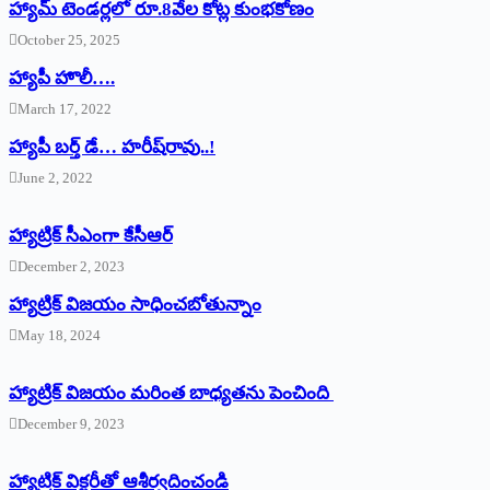
హ్యామ్‌ ‌టెండర్లలో రూ.8వేల కోట్ల కుంభకోణం
October 25, 2025
హ్యాపీ హొలీ….
March 17, 2022
హ్యాపీ బర్త్ ‌డే… హరీష్‌రావు..!
June 2, 2022
హ్యాట్రిక్‌ ‌సీఎంగా కేసీఆర్‌
December 2, 2023
హ్యాట్రిక్‌ విజయం సాధించబోతున్నాం
May 18, 2024
హ్యాట్రిక్ విజయం మరింత బాధ్యతను పెంచింది
December 9, 2023
హ్యాట్రిక్‌ ‌విక్టరీతో ఆశీర్వదించండి