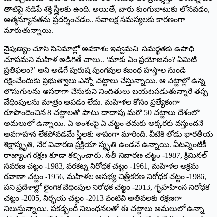
తాటిపై నడిపే శక్తి స్త్రీలకు ఉంది. అయితే, వారు కుంగుబాటుకు లోనవడం,
ఆత్మన్యూనతను ప్రదర్శించడం.. సవాలక్ష సమస్యలకు కారణంగా
మారుతున్నాయి.
నైపుణ్యం చూసి సినిమాల్లో అవకాశం ఇవ్వమని, సమర్థతకు ఉపాధి
చూపమని మహిళ అడిగితే చాలు.. ‘మాకు ఏం ప్రయోజనం? ఏమిటి
ప్రతిఫలం?’ అని అడిగే పురుష పుంగవుల కబంధ హస్తాల నుండి
రక్షించేందుకు ప్రభుత్వాలు ఎన్నో చట్టాలు చేస్తున్నాయి. ఆ చట్టాల్లో ఉన్న
లొసుగులను ఆసరాగా చేసుకుని నిందితులు బయటపడుతున్నారే తప్ప
వేధింపులను మాత్రం ఆపడం లేదు. మహిళల కోసం ప్రత్యేకంగా
రూపొందించిన 8 చట్టాలతో పాటు దాదాపు మరో 50 చట్టాలు దేశంలో
అమలులో ఉన్నాయి. ఏ అంశంపై ఏ చట్టం తమకు అక్కరకు వస్తుందనే
అవగాహన లేకపోవడమే స్త్రీలకు శాపంగా మారింది. వీటికి తోడు భారతీయ
శిక్షాస్మృతి, నేర విచారణ ప్రక్రియా స్మృతి ఉండనే ఉన్నాయి. వీటన్నింటికీ
రాజ్యాంగ రక్షణ కూడా కల్పించారు. సతీ నివారణ చట్టం -1987, క్రిమినల్‌
సవరణ చట్టం -1983, వరకట్న నిరోధక చట్టం -1961, మహిళల అక్రమ
రవాణా చట్టం -1956, మహిళల అసభ్య చిత్రీకరణ నిరోధక చట్టం -1986,
పని ప్రదేశాల్లో లైంగిక వేధింపుల నిరోధక చట్టం -2013, గృహహింస నిరోధక
చట్టం -2005, నిర్భయ చట్టం -2013 వంటివి అతివలకు రక్షణగా
నిలుస్తున్నాయి. పకడ్బందీ నిబంధనలతో ఈ చట్టాలు అమలులో ఉన్నా