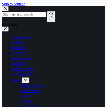
Skip to content
No results
ముఖ్యాంశాలు
జాతీయం
తెలంగాణ
ఆంధ్రప్రదేశ్
తెలంగాణార్థం
సన్నివేశం
బొమ్మా బొరుసు
సాహిత్యం-శోభ
శీర్షికలు
ప్రత్యేక వ్యాసాలు
ఎడిటోరియల్
అరుగు
సంకేతం
దక్కన్.కామ్