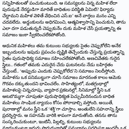
సన్నిహితులతో పంచుకుంటుంది. ఆ సమస్యలను విన్న మహిళ లేదా
పురుషుడే నేరస్థుడిగా మారితే బాధితుల పరిస్థితి ఏమిటి? ఫిర్యాదు
చేద్దామని మహిళ వెళితే వేధించిన ఎస్‌.ఐ’ అనే వార్తలు మనం ఎన్ని
చదవలేదు. అడ్డంకులను అధిగమించి, ఆత్మవిశ్వాసాన్ని పెంచుకుని, తాను
ఎలా దగా పడుతున్నదీ చెప్పుకునేం దుకు మహిళ చేసే ప్రయత్నాన్ని ఈ
సమాజం ఇంకా స్వీకరించలేకపోతోంది.
ఆధునిక మహిళలు తమ కుటుంబ సభ్యులకు సైతం చెప్పుకోలేని అనేక
ఇబ్బందులను ఇపుడు ప్రపంచం దృష్టికి తెచ్చేందుకు చేస్తున్న ప్రయత్నాన్ని
సైతం పురుషాధిక్య సమాజం సహించలేకపోతోంది. అణచివేతకు గురైన
స్త్రిలు.. గతంలో తమకు ఎదురైన చేదు ఘటనలను నేడు బహిర్గతం
చేస్తుంటే.. ‘అప్పుడు ఎందుకు చెప్పుకోలేద’ని సమాజం నిలదీస్తోంది.
మహిళను ఒక పనిముట్టుగా చూసే సమాజం మారనంత కాలం ఆమెకు
గౌరవం దక్కుతుందని భావించలేం. సాహిత్యంలో, మతగ్రంథాల్లో
మహిళలపై చిన్నచూపు, వ్యాపార ప్రకటనల్లో, సినిమాల్లో స్త్రీని ఒక
ఆటబొమ్మగా చూపుతూ పురుషాధిక్యత పెచ్చుమీరినందున బాధిత
మహిళలు సాంఘిక న్యాయం కోసం పోరాడాల్సి వస్తోంది. అయితే,
పురాణాల్లో మనం స్త్రీని ఒక ‘శక్తి’గా చూస్తాం. అంతులేని సహనాన్ని స్త్రీలు
ప్రదర్శిస్తారు. ఆ సహనమే వారికి శాపంగా మారుతోంది. తనను తాను
సంస్కరించుకుంటూ, ఇంటినీ, పిల్లల్ని, కుటుంబ సభ్యులను
మార్చుకుంటూ ఇరుగు పొరుగువారితో సమభావం ప్రదర్శిస్తూ అందర్నీ ఒక