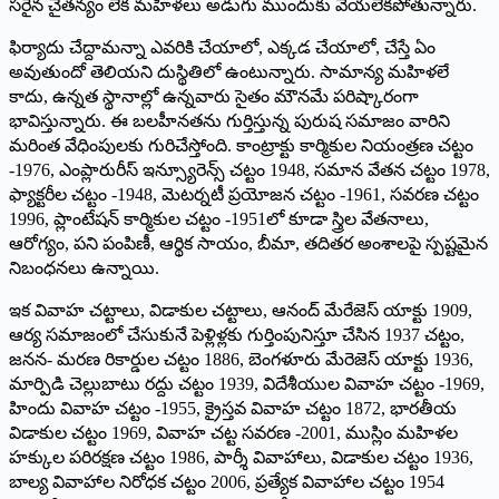
సరైన చైతన్యం లేక మహిళలు అడుగు ముందుకు వేయలేకపోతున్నారు.
ఫిర్యాదు చేద్దామన్నా ఎవరికి చేయాలో, ఎక్కడ చేయాలో, చేస్తే ఏం
అవుతుందో తెలియని దుస్థితిలో ఉంటున్నారు. సామాన్య మహిళలే
కాదు, ఉన్నత స్థానాల్లో ఉన్నవారు సైతం మౌనమే పరిష్కారంగా
భావిస్తున్నారు. ఈ బలహీనతను గుర్తిస్తున్న పురుష సమాజం వారిని
మరింత వేధింపులకు గురిచేస్తోంది. కాంట్రాక్టు కార్మికుల నియంత్రణ చట్టం
-1976, ఎంప్లారురీస్‌ ఇన్స్యూరెన్స్‌ చట్టం 1948, సమాన వేతన చట్టం 1978,
ఫ్యాక్టరీల చట్టం -1948, మెటర్నటీ ప్రయోజన చట్టం -1961, సవరణ చట్టం
1996, ప్లాంటేషన్‌ కార్మికుల చట్టం -1951లో కూడా స్త్రిల వేతనాలు,
ఆరోగ్యం, పని పంపిణీ, ఆర్థిక సాయం, బీమా, తదితర అంశాలపై స్పష్టమైన
నిబంధనలు ఉన్నాయి.
ఇక వివాహ చట్టాలు, విడాకుల చట్టాలు, ఆనంద్‌ మేరేజెస్‌ యాక్టు 1909,
ఆర్య సమాజంలో చేసుకునే పెళ్లిళ్లకు గుర్తింపునిస్తూ చేసిన 1937 చట్టం,
జనన- మరణ రికార్డుల చట్టం 1886, బెంగళూరు మేరెజెస్‌ యాక్టు 1936,
మార్పిడి చెల్లుబాటు రద్దు చట్టం 1939, విదేశీయుల వివాహ చట్టం -1969,
హిందు వివాహ చట్టం -1955, క్రైస్తవ వివాహ చట్టం 1872, భారతీయ
విడాకుల చట్టం 1969, వివాహ చట్ట సవరణ -2001, ముస్లిం మహిళల
హక్కుల పరిరక్షణ చట్టం 1986, పార్శీ వివాహాలు, విడాకుల చట్టం 1936,
బాల్య వివాహాల నిరోధక చట్టం 2006, ప్రత్యేక వివాహాల చట్టం 1954