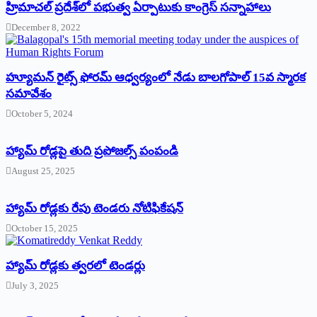
‌హ్రిమాచల్‌ ‌ప్రదేశ్‌లో పభుత్వ ఏర్పాటుకు కాంగ్రెస్‌ ‌సన్నాహాలు
December 8, 2022
హ్యూమన్‌ రైట్స్‌ ఫోరమ్‌ ఆధ్వర్యంలో నేడు బాలగోపాల్‌ 15వ స్మారక
సమావేశం
October 5, 2024
హ్యామ్‌ రోడ్లపై తుది ప్రపోజల్స్‌ పంపండి
August 25, 2025
హ్యామ్‌ రోడ్లకు రేపు టెండరు నోటిఫికేషన్‌
October 15, 2025
హ్యామ్‌ రోడ్లకు త్వరలో టెండర్లు
July 3, 2025