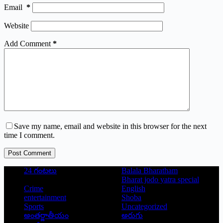
Email
*
Website
Add Comment
*
Save my name, email and website in this browser for the next
time I comment.
Post Comment
24 గంటలు
Balala Bharatham
Bharat jodo yatra special
Crime
English
entertainment
Shoba
Sports
Uncategorized
అంతర్జాతీయం
అరుగు