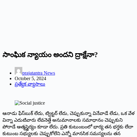
సాంఘిక న్యాయం అందని ద్రాక్షేనా?
prajatantra News
October 5, 2024
ప్రత్యేక వ్యాసాలు
ఆనాడు ఫేస్‌బుక్‌ లేదు, ట్విట్టర్‌ లేదు, చెప్పుకున్నా వినేవాడే లేడు, ఒక వేళ
విన్నా ఎదుటివారు లేవనెత్తే అనుమానాలకు సమాధానం చెప్పుకుని
పోరాడే ఆత్మస్థైర్యం కూడా లేదు. ప్రతి కుటుంబంలో భార్య తన భర్తకు లేదా
కుటుంబ సభ్యులకు చెప్పుకోలేని ఎన్నో మానసిక సమస్యలను తన