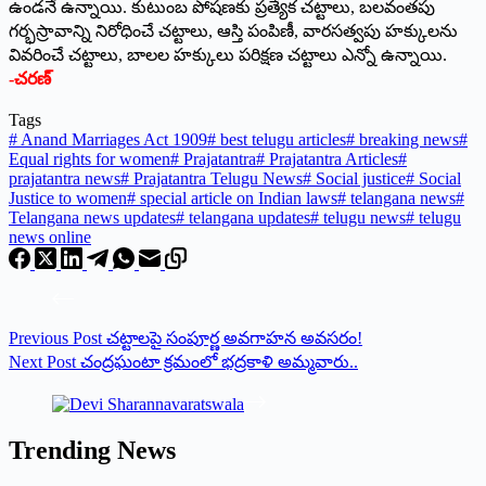
ఉండనే ఉన్నాయి. కుటుంబ పోషణకు ప్రత్యేక చట్టాలు, బలవంతపు
గర్భస్రావాన్ని నిరోధించే చట్టాలు, ఆస్తి పంపిణీ, వారసత్వపు హక్కులను
వివరించే చట్టాలు, బాలల హక్కులు పరిక్షణ చట్టాలు ఎన్నో ఉన్నాయి.
-చరణ్‌
Tags
#
Anand Marriages Act 1909
#
best telugu articles
#
breaking news
#
Equal rights for women
#
Prajatantra
#
Prajatantra Articles
#
prajatantra news
#
Prajatantra Telugu News
#
Social justice
#
Social
Justice to women
#
special article on Indian laws
#
telangana news
#
Telangana news updates
#
telangana updates
#
telugu news
#
telugu
news online
Previous
Post
చట్టాలపై సంపూర్ణ అవగాహన అవసరం!
Next
Post
చంద్ర‌ఘంటా క్ర‌మంలో భ‌ద్ర‌కాళి అమ్మ‌వారు..
Trending News