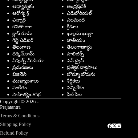
ఆధ్యాత్మికం
ఆంధ్రప్రదేశ్
ఆరోగ్య శ్రీ
ఎడిటోరియల్
ఎన్నారై
ఎలమంద
కవితా శాల
క్రీడలు
క్లాస్ రూమ్
ఖుల్లమ్ ఖుల్లా
గెస్ట్ ఎడిటర్
జాతీయం
తెలంగాణ
తెలంగాణార్థం
దక్కన్.కామ్
పాలిటిక్స్
పీపుల్స్ ‌మీడియా
పెన్ డ్రైవ్
ప్రచురణలు
ప్రత్యేక వ్యాసాలు
బిజినెస్
బొమ్మా బొరుసు
ముఖ్యాంశాలు
శీర్షికలు
సంకేతం
సన్నివేశం
సాహిత్యం-శోభ
సిల్ సిల
Copyright © 2026 -
Prajatantra
Terms & Conditions
Shipping Policy
Refund Policy