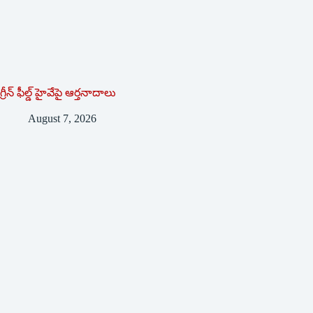
గ్రీన్ ఫీల్డ్ హైవేపై ఆర్తనాదాలు
August 7, 2026