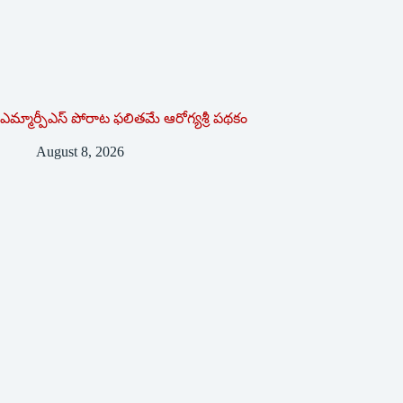
ఎమ్మార్పీఎస్ పోరాట ఫలితమే ఆరోగ్యశ్రీ పథకం
August 8, 2026