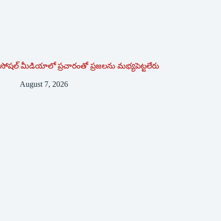
సోషల్‌ ‌మీడియాలో ప్రచారంతో ప్రజలను మభ్యపెట్టలేరు
August 7, 2026