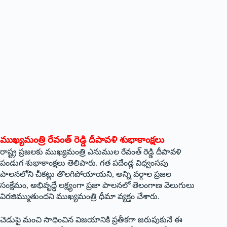
ముఖ్యమంత్రి రేవంత్ రెడ్డి దీపావళి శుభాకాంక్షలు
రాష్ట్ర ప్రజలకు ముఖ్యమంత్రి ఎనుముల రేవంత్ రెడ్డి దీపావళి
పండుగ శుభాకాంక్షలు తెలిపారు. గత పదేండ్ల విధ్వంసపు
పాలనలోని చీకట్లు తొలగిపోయాయని, అన్ని వర్గాల ప్రజల
సంక్షేమం, అభివృద్ధే లక్ష్యంగా ప్రజా పాలనలో తెలంగాణ వెలుగులు
విరజిమ్ముతుందని ముఖ్యమంత్రి ధీమా వ్యక్తం చేశారు.
చెడుపై మంచి సాధించిన విజయానికి ప్రతీకగా జరుపుకునే ఈ