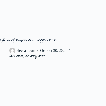
ప్రతీ ఇంట్లో సుఖశాంతులు వెల్లివిరియాలి
deccan.com
October 30, 2024
తెలంగాణ
,
ముఖ్యాంశాలు