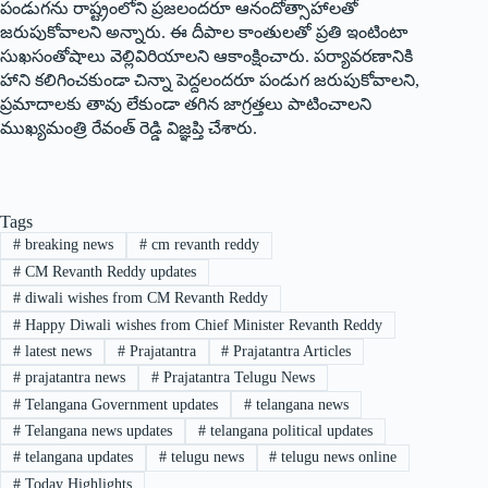
పండుగను రాష్ట్రంలోని ప్రజలందరూ ఆనందోత్సాహాలతో
జరుపుకోవాలని అన్నారు. ఈ దీపాల కాంతులతో ప్రతి ఇంటింటా
సుఖసంతోషాలు వెల్లివిరియాలని ఆకాంక్షించారు. పర్యావరణానికి
హాని కలిగించకుండా చిన్నా పెద్దలందరూ పండుగ జరుపుకోవాలని,
ప్రమాదాలకు తావు లేకుండా తగిన జాగ్రత్తలు పాటించాలని
ముఖ్యమంత్రి రేవంత్ రెడ్డి విజ్ఞప్తి చేశారు.
Tags
#
breaking news
#
cm revanth reddy
#
CM Revanth Reddy updates
#
diwali wishes from CM Revanth Reddy
#
Happy Diwali wishes from Chief Minister Revanth Reddy
#
latest news
#
Prajatantra
#
Prajatantra Articles
#
prajatantra news
#
Prajatantra Telugu News
#
Telangana Government updates
#
telangana news
#
Telangana news updates
#
telangana political updates
#
telangana updates
#
telugu news
#
telugu news online
#
Today Highlights