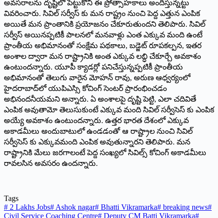
అవసరాలను దృష్టిలో పెట్టుకొని ఈ ప్రోత్సాహకాలు అందిస్తున్నట్టు
వివరించారు. సివిల్ సర్వీస్ కు మన రాష్ట్రం నుంచి పెద్ద ఎత్తున ఎంపిక
అయితే మన ప్రాంతానికి ప్రయోజనం చేకూరుతుందని తెలిపారు. సివిల్
సర్వీస్ అయినప్పటికీ పాలనలో మనవాళ్లు ఎంత ఎక్కువ మంది ఉంటే
ప్రాంతీయ అభిమానంతో సంక్షేమ పథకాలు, బడ్జెట్ రూపకల్పన, ఇతర
అంశాల ద్వారా మన రాష్ట్రానికి అంత ఎక్కువ లబ్ధి చేకూర్చే అవకాశం
ఉంటుందన్నారు. యూపీ క్యాడర్లో పనిచేస్తున్నప్పటికీ ప్రాంతీయ
అభిమానంతో తెలుగు వారైన మోహన్ రావు, అరుణ ఆధ్వర్యంలో
హైదరాబాద్‌లో యుపిఎస్సి కోచింగ్ సెంటర్ ప్రారంభించడం
అభినందనీయమ‌ని అన్నారు. ఏ అంశాలపై దృష్టి పెట్టి, ఎలా చదివితే
ఎంపిక అవుతామో తెలుసుకుంటే ఎక్కువ మంది సివిల్ సర్వీసెస్ కు ఎంపిక
అయ్యే అవకాశం ఉంటుందన్నారు. ఉత్తర భారత దేశంలో ఎక్కువ
అకాడమీలు అందుబాటులో ఉండడంతో ఆ రాష్ట్రాల నుంచి సివిల్
సర్వీసెస్ కు ఎక్కువమంది ఎంపిక అవుతున్నారని తెలిపారు. మన
రాష్ట్రానికి మేలు జరగాలంటే పెద్ద సంఖ్యలో సివిల్స్ కోచింగ్ అకాడమీలు
రావలసిన అవసరం ఉందన్నారు.
Tags
#
2 Lakhs Jobs
#
Ashok nagar
#
Bhatti Vikramarka
#
breaking news
#
Civil Service Coaching Centre
#
Deputy CM Batti Vikramarka
#