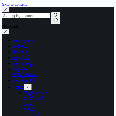
Skip to content
No results
ముఖ్యాంశాలు
జాతీయం
తెలంగాణ
ఆంధ్రప్రదేశ్
తెలంగాణార్థం
సన్నివేశం
బొమ్మా బొరుసు
సాహిత్యం-శోభ
శీర్షికలు
ప్రత్యేక వ్యాసాలు
ఎడిటోరియల్
అరుగు
సంకేతం
దక్కన్.కామ్