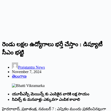
రెండు లక్షల ఉద్యోగాలు భర్తీ చేస్తాం : డిప్యూటీ
సీఎం భట్టి
Prajatantra News
November 7, 2024
తెలంగాణ
యూపీఎస్సీ మెయిన్స్ కు ఎంపికైన వారికి లక్ష సాయం
సివిల్స్ కు మనవాళ్లు ఎక్కువగా ఎంపిక కావాలి
హైదరాబాద్‌, ప్ర‌జాతంత్ర‌, న‌వంబ‌ర్ 7 : ఎన్నికల ముందు ప్రకటించినట్టుగా