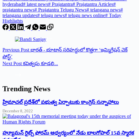
hyderabad
#
latest news
#
Prajatantra
#
Prajatantra Articles
#
prajatantra news
#
Prajatantra Telugu News
#
telangana news
#
telangana updates
#
telugu news
#
telugu news online
#
Today
Highlights
Previous
Post
భార‌త్ - భూటాన్ స‌రిహ‌ద్దులో కొత్త‌గా ‘ఇమ్మిగ్రేషన్ చెక్
పోస్ట్’
Next
Post
క‌విత్వపు కూడ‌లి...
Trending News
‌హ్రిమాచల్‌ ‌ప్రదేశ్‌లో పభుత్వ ఏర్పాటుకు కాంగ్రెస్‌ ‌సన్నాహాలు
December 8, 2022
హ్యూమన్‌ రైట్స్‌ ఫోరమ్‌ ఆధ్వర్యంలో నేడు బాలగోపాల్‌ 15వ స్మారక