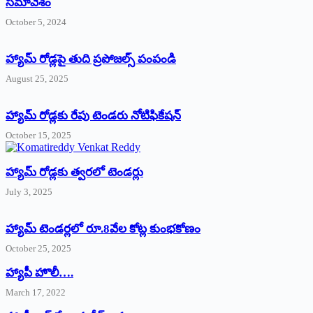
సమావేశం
October 5, 2024
హ్యామ్‌ రోడ్లపై తుది ప్రపోజల్స్‌ పంపండి
August 25, 2025
హ్యామ్‌ రోడ్లకు రేపు టెండరు నోటిఫికేషన్‌
October 15, 2025
హ్యామ్‌ రోడ్లకు త్వరలో టెండర్లు
July 3, 2025
హ్యామ్‌ ‌టెండర్లలో రూ.8వేల కోట్ల కుంభకోణం
October 25, 2025
హ్యాపీ హొలీ….
March 17, 2022