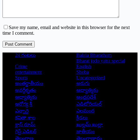
Save my name, email and website in this browser for the next
time I comment.
Post Comment
24 గంటలు
Balala Bharatham
Bharat jodo yatra special
Crime
English
entertainment
Shoba
Sports
Uncategorized
అంతర్జాతీయం
అరుగు
అవర్గీకృతం
ఆద్యాత్మికం
ఆధ్యాత్మికం
ఆంధ్రప్రదేశ్
ఆరోగ్య శ్రీ
ఎడిటోరియల్
ఎన్నారై
ఎలమంద
కవితా శాల
క్రీడలు
క్లాస్ రూమ్
ఖుల్లమ్ ఖుల్లా
గెస్ట్ ఎడిటర్
జాతీయం
తెలంగాణ
తెలంగాణార్థం