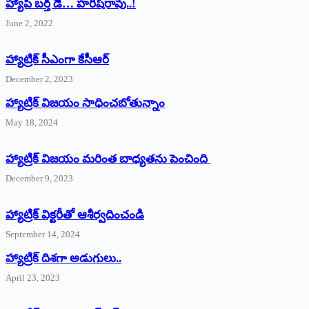
హ్యాపీ బర్త్ ‌డే… హరీష్‌రావు..!
June 2, 2022
హ్యాట్రిక్‌ ‌సీఎంగా కేసీఆర్‌
December 2, 2023
హ్యాట్రిక్‌ విజయం సాధించబోతున్నాం
May 18, 2024
హ్యాట్రిక్ విజయం మరింత బాధ్యతను పెంచింది
December 9, 2023
హ్యాట్రిక్‌ ‌విక్టరీతో ఆశీర్వదించండి
September 14, 2024
‌హ్యాట్రిక్‌ ‌దిశగా అడుగులు..
April 23, 2023