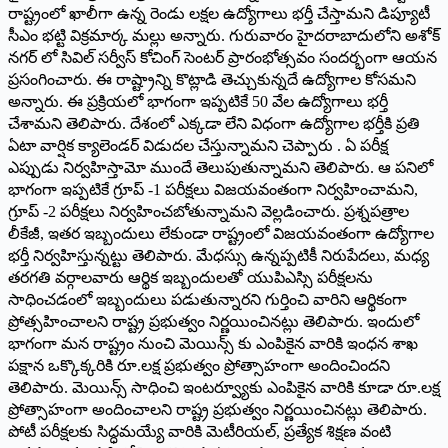
రాష్ట్రంలో ఖాలీగా ఉన్న రెండు లక్షల ఉద్యోగాలు భర్తీ చేస్తామని డిప్యూటీ
సీఎం భట్టి విక్రమార్క మల్లు అన్నారు. గురువారం హైదరాబాదులోని అశోక్
నగర్ లో సివిల్ సర్వీస్ కోచింగ్ సెంటర్ ప్రారంభోత్సవం సందర్భంగా ఆయన
ప్రసంగించారు. ఈ రాష్ట్రాన్ని కొట్లాడి తెచ్చుకున్నదే ఉద్యోగాల కోసమ‌ని
అన్నారు. ఈ ప్రక్రియలో భాగంగా ఇప్పటికే 50 వేల ఉద్యోగాలు భర్తీ
చేశామని తెలిపారు. దేశంలో ఎక్కడా లేని విధంగా ఉద్యోగాల భర్తీకి ప్రతి
ఏటా వార్షిక క్యాలెండర్ విడుదల చేస్తున్నామని చెప్పారు . ఏ పరీక్ష
ఎప్పుడు నిర్వహిస్తామో ముందే తెలుపుతున్నామ‌ని తెలిపారు. ఆ పనిలో
భాగంగా ఇప్పటికే గ్రూప్ -1 పరీక్షలు విజయవంతంగా నిర్వహించామని,
గ్రూప్ -2 పరీక్షలు నిర్వహించబోతున్నామని వెల్లడించారు. ప్రశ్నపత్రాల
లీకేజీ, ఇతర ఇబ్బందులు లేకుండా రాష్ట్రంలో విజయవంతంగా ఉద్యోగాల
భర్తీ నిర్వహిస్తున్నట్టు తెలిపారు. మేధస్సు ఉన్నప్పటికీ నిరుపేదలు, మధ్య
తరగతి వర్గాలవారు ఆర్థిక ఇబ్బందులతో యుపిఎస్సి పరీక్షలను
సాధించడంలో ఇబ్బందులు పడుతున్నారని గుర్తించి వారిని ఆర్థికంగా
ప్రోత్సహించాలని రాష్ట్ర ప్రభుత్వం నిర్ణయించినట్లు తెలిపారు. ఇందులో
భాగంగా మన రాష్ట్రం నుంచి మెయిన్స్ కు ఎంపికైన వారికి ఇంధన శాఖ
పక్షాన ఒక్కొక్కరికి రూ.లక్ష ప్రభుత్వం ప్రోత్సాహంగా అందించింద‌ని
తెలిపారు. మెయిన్స్ సాధించి ఇంటర్వ్యూకు ఎంపికైన వారికి కూడా రూ.లక్ష
ప్రోత్సాహంగా అందించాలని రాష్ట్ర ప్రభుత్వం నిర్ణయించినట్లు తెలిపారు.
పోటీ పరీక్షలకు సిద్ధమయ్యే వారికి మెటీరియల్, ప్రత్యేక శిక్షణ వంటి