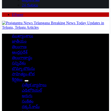
24 గంటలు
EPaper
ముఖ్యాంశాలు
జాతీయం
తెలంగాణ
ఆంధ్రప్రదేశ్
తెలంగాణార్థం
సన్నివేశం
బొమ్మా బొరుసు
సాహిత్యం-శోభ
శీర్షికలు
ప్రత్యేక వ్యాసాలు
ఎడిటోరియల్
అరుగు
సంకేతం
దక్కన్.కామ్