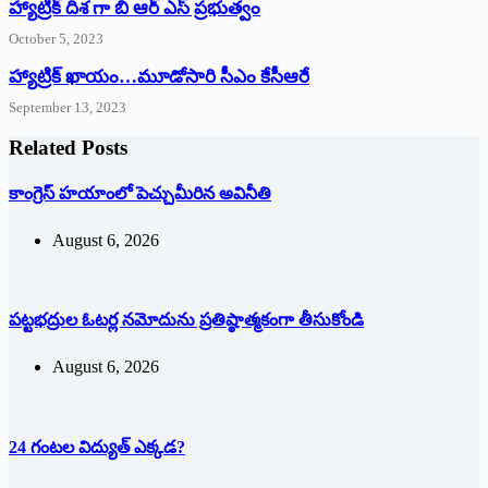
హ్యాట్రిక్ దిశ గా బి ఆర్ ఎస్ ప్రభుత్వం
October 5, 2023
హ్యాట్రిక్‌ ‌ఖాయం…మూడోసారి సీఎం కేసీఆరే
September 13, 2023
Related Posts
కాంగ్రెస్ హయాంలో పెచ్చుమీరిన అవినీతి
August 6, 2026
పట్టభద్రుల ఓటర్ల నమోదును ప్రతిష్ఠాత్మకంగా తీసుకోండి
August 6, 2026
24 గంటల విద్యుత్ ఎక్కడ?