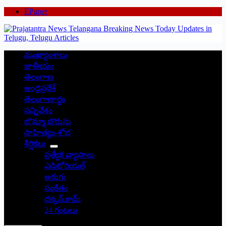
EPaper
ముఖ్యాంశాలు
జాతీయం
తెలంగాణ
ఆంధ్రప్రదేశ్
తెలంగాణార్థం
సన్నివేశం
బొమ్మా బొరుసు
సాహిత్యం-శోభ
శీర్షికలు
ప్రత్యేక వ్యాసాలు
ఎడిటోరియల్
అరుగు
సంకేతం
దక్కన్.కామ్
24 గంటలు