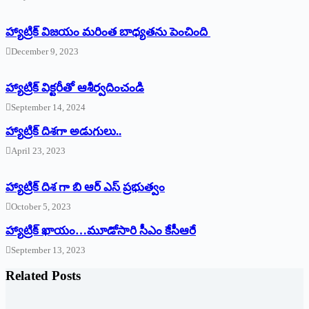
హ్యాట్రిక్ విజయం మరింత బాధ్యతను పెంచింది
December 9, 2023
హ్యాట్రిక్‌ ‌విక్టరీతో ఆశీర్వదించండి
September 14, 2024
‌హ్యాట్రిక్‌ ‌దిశగా అడుగులు..
April 23, 2023
హ్యాట్రిక్ దిశ గా బి ఆర్ ఎస్ ప్రభుత్వం
October 5, 2023
హ్యాట్రిక్‌ ‌ఖాయం…మూడోసారి సీఎం కేసీఆరే
September 13, 2023
Related Posts