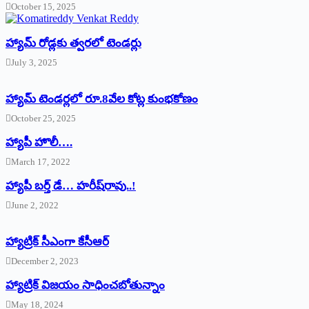
October 15, 2025
హ్యామ్‌ రోడ్లకు త్వరలో టెండర్లు
July 3, 2025
హ్యామ్‌ ‌టెండర్లలో రూ.8వేల కోట్ల కుంభకోణం
October 25, 2025
హ్యాపీ హొలీ….
March 17, 2022
హ్యాపీ బర్త్ ‌డే… హరీష్‌రావు..!
June 2, 2022
హ్యాట్రిక్‌ ‌సీఎంగా కేసీఆర్‌
December 2, 2023
హ్యాట్రిక్‌ విజయం సాధించబోతున్నాం
May 18, 2024