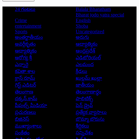
24 గంటలు
Balala Bharatham
Bharat jodo yatra special
Crime
English
entertainment
Shoba
Sports
Uncategorized
అంతర్జాతీయం
అరుగు
అవర్గీకృతం
ఆద్యాత్మికం
ఆధ్యాత్మికం
ఆంధ్రప్రదేశ్
ఆరోగ్య శ్రీ
ఎడిటోరియల్
ఎన్నారై
ఎలమంద
కవితా శాల
క్రీడలు
క్లాస్ రూమ్
ఖుల్లమ్ ఖుల్లా
గెస్ట్ ఎడిటర్
జాతీయం
తెలంగాణ
తెలంగాణార్థం
దక్కన్.కామ్
పాలిటిక్స్
పీపుల్స్ ‌మీడియా
పెన్ డ్రైవ్
ప్రచురణలు
ప్రత్యేక వ్యాసాలు
బిజినెస్
బొమ్మా బొరుసు
ముఖ్యాంశాలు
శీర్షికలు
సంకేతం
సన్నివేశం