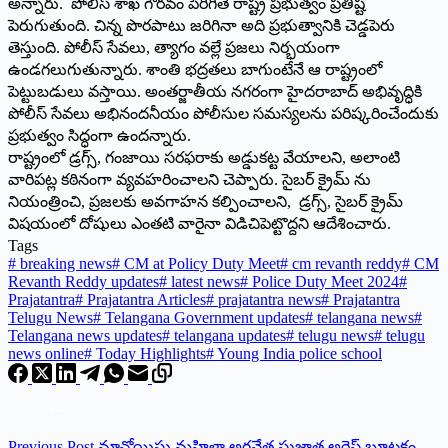
అన్నారు. పోలీస్ శాఖ గౌరవం పెరిగితే రాష్ట్ర ప్రభుత్వం ప్రతిష్ట
పెరుగుతుంది. చిన్న పొరపాటు జరిగినా అది ప్రభుత్వానికి చెడ్డపెరు
తెస్తుంది. పోలీస్ సేవలు, త్యాగం వల్లే ప్రజలు నిర్భయంగా
ఉండగలుగుతున్నారు. శాంతి భద్రతలు బాగుంటేనే ఆ రాష్ట్రంలో
పెట్టుబడులు వస్తాయి. అంతర్జాతీయ నగరంగా హైదరాబాద్ అభివృద్ధికి
పోలీస్ సేవలు అభినందనీయం పోలీసుల సమస్యలను పరిష్కరించేందుకు
ప్రభుత్వం సిద్ధంగా ఉందన్నారు.
రాష్ట్రంలో డ్రగ్స్, గంజాయి సరఫరాకు అడ్డుకట్ట వేయాల‌ని, అలాంటి
వారిపట్ల కఠినంగా వ్యవహరించాల‌ని చెప్పారు. సైబర్ క్రైమ్ ను
నియంత్రించి, ప్రజలకు అవగాహన కల్పించాల‌ని, డ్రగ్స్, సైబర్ క్రైమ్
విషయంలో దోషులు ఎంతటి వారైనా విడిచిపెట్టొద్దని ఆదేశించారు.
Tags
#
breaking news
#
CM at Policy Duty Meet
#
cm revanth reddy
#
CM
Revanth Reddy updates
#
latest news
#
Police Duty Meet 2024
#
Prajatantra
#
Prajatantra Articles
#
prajatantra news
#
Prajatantra
Telugu News
#
Telangana Government updates
#
telangana news
#
Telangana news updates
#
telangana updates
#
telugu news
#
telugu
news online
#
Today Highlights
#
Young India police school
Previous
Post
మావోయిస్టు మహిళా అగ్రనేత సుజాత అరెస్ట్‌ బూటకం