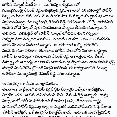
పోలీస్ డ్యూటీ మీట్-2024 ముగింపు కార్యక్రమంలో
ముఖ్యమంత్రి రేవంత్ రెడ్డిఅత్యున్నత ప్ర‌మాణాల‌తో 50 ఎకరాల్లో పోలీస్
సిబ్బంది పిల్లల కోసం యంగ్ ఇండియా పోలీస్ స్కూల్ ను ప్రారంభించాలని
నిర్ణయించిన‌ట్లు ముఖ్య‌మంత్రి రేవంత్ రెడ్డి ప్ర‌క‌టించారు. వొచ్చే అకడమిక్
ఇయర్ లోనే స్కూల్ ప్రారంభించేందుకు చర్యలు తీసుకుంటున్నామ‌ని
తెలిపారు. భవిష్యత్ లో పోలీస్ స్కూల్ లో చదివామని గర్వంగా
చెప్పుకునేలా తీర్చిదిద్దుతామ‌ని, మొదటి విడతగా 5 నుంచి 8 వతరగతి
వరకు మొదలు పెడతామ‌న్నారు. ఆ తరువాత ఒక్కో తరగతిని
పెంచుకుంటూ వెళతాం. తెలంగాణ పోలీస్ దేశంలోని మిగతా రాష్ట్రాల
పోలీస్ కు ఆదర్శంగా నిలవాల‌ని రేవంత్ రెడ్డి ఆకాంక్షించారు. సీఐడీ
డిపార్ట్మెంట్ ఆధ్వర్యంలో పోలీస్ అకాడమీ గ్రౌండ్స్⁬లో తెలంగాణ పోలీస్ ఫస్ట్
డ్యూటీ మీట్-2024 క్లోజింగ్ సెర్మనీ జరిగింది. ఈ కార్యక్రమానికి ముఖ్య
అతిథిగా ముఖ్యమంత్రి రేవంత్ రెడ్డి హాజరయ్యారు.
ఈ సందర్భంగా సీఎం మాట్లాడుతూ..
తెలంగాణ రాష్ట్రంలో పోలీస్ వ్యవస్థకు స్ఫూర్తిని ఇచ్చేలా కార్యక్రమం
నిర్వహించడం అభినందనీయమ‌ని సీఎం రేవంత్ రెడ్డి అన్నారు. రాష్ట్ర
ఏర్పాటులో పోలీసు సోదరులది కీలకపాత్ర అని, తెలంగాణ రాష్ట్ర
సాధనలో పోలీస్ కిష్టయ్య త్యాగం ఎప్పటికీ మరిచిపోలేమ‌ని గుర్తుచేశారు.
పోలీస్ ఉద్యోగం ఒక ఉద్యోగం మాత్రమే కాదు.. అది ఒక భావోద్వేగమ‌ని