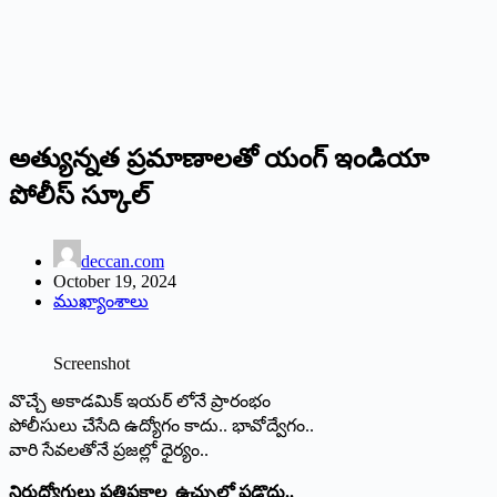
అత్యున్న‌త ప్ర‌మాణాల‌తో యంగ్ ఇండియా
పోలీస్ స్కూల్‌
deccan.com
October 19, 2024
ముఖ్యాంశాలు
Screenshot
వొచ్చే అకాడ‌మిక్ ఇయ‌ర్ లోనే ప్రారంభం
పోలీసులు చేసేది ఉద్యోగం కాదు.. భావోద్వేగం..
వారి సేవ‌ల‌తోనే ప్ర‌జ‌ల్లో ధైర్యం..
నిరుద్యోగులు ప్రతిపక్షాల ఉచ్చులో ప‌డొద్దు..