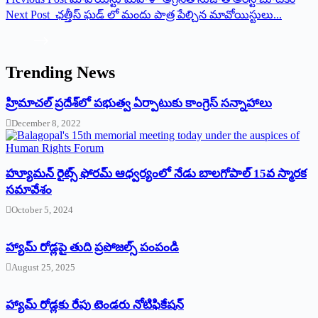
Next
Post
ఛత్తీస్ ఘడ్ లో మందు పాత్ర పేల్చిన మావోయిస్టులు...
Trending News
‌హ్రిమాచల్‌ ‌ప్రదేశ్‌లో పభుత్వ ఏర్పాటుకు కాంగ్రెస్‌ ‌సన్నాహాలు
December 8, 2022
హ్యూమన్‌ రైట్స్‌ ఫోరమ్‌ ఆధ్వర్యంలో నేడు బాలగోపాల్‌ 15వ స్మారక
సమావేశం
October 5, 2024
హ్యామ్‌ రోడ్లపై తుది ప్రపోజల్స్‌ పంపండి
August 25, 2025
హ్యామ్‌ రోడ్లకు రేపు టెండరు నోటిఫికేషన్‌