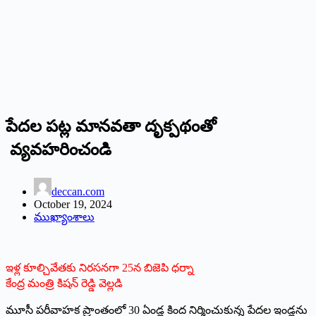
పేద‌ల ప‌ట్ల మానవతా దృక్పథంతో
వ్యవహరించండి
deccan.com
October 19, 2024
ముఖ్యాంశాలు
ఇళ్ల కూల్చివేత‌కు నిర‌స‌న‌గా 25న బిజెపి ధర్నా
కేంద్ర మంత్రి కిషన్ రెడ్డి వెల్ల‌డి
మూసీ ప‌రీవాహ‌క ప్రాంతంలో 30 ఏండ్ల కింద నిర్మించుకున్న పేదల ఇండ్లను