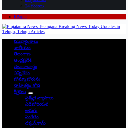
24 గంటలు
EPaper
ముఖ్యాంశాలు
జాతీయం
తెలంగాణ
ఆంధ్రప్రదేశ్
తెలంగాణార్థం
సన్నివేశం
బొమ్మా బొరుసు
సాహిత్యం-శోభ
శీర్షికలు
ప్రత్యేక వ్యాసాలు
ఎడిటోరియల్
అరుగు
సంకేతం
దక్కన్.కామ్