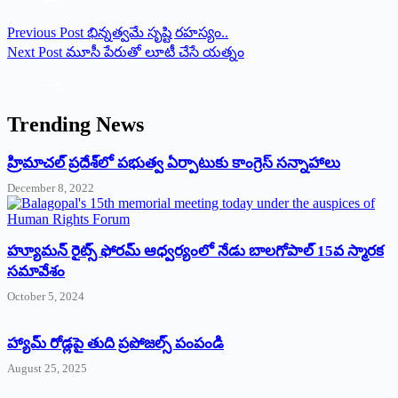
Previous
Post
భిన్నత్వమే సృష్టి రహస్యం..
Next
Post
మూసీ పేరుతో లూటీ చేసే యత్నం
Trending News
‌హ్రిమాచల్‌ ‌ప్రదేశ్‌లో పభుత్వ ఏర్పాటుకు కాంగ్రెస్‌ ‌సన్నాహాలు
December 8, 2022
హ్యూమన్‌ రైట్స్‌ ఫోరమ్‌ ఆధ్వర్యంలో నేడు బాలగోపాల్‌ 15వ స్మారక
సమావేశం
October 5, 2024
హ్యామ్‌ రోడ్లపై తుది ప్రపోజల్స్‌ పంపండి
August 25, 2025