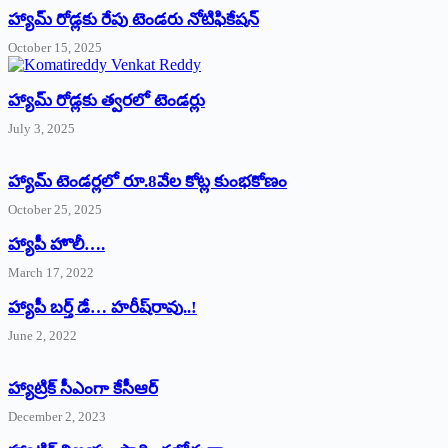
హ్యామ్‌ రోడ్లకు రేపు టెండరు నోటిఫికేషన్‌
October 15, 2025
హ్యామ్‌ రోడ్లకు త్వరలో టెండర్లు
July 3, 2025
హ్యామ్‌ ‌టెండర్లలో రూ.8వేల కోట్ల కుంభకోణం
October 25, 2025
హ్యాపీ హొలీ….
March 17, 2022
హ్యాపీ బర్త్ ‌డే… హరీష్‌రావు..!
June 2, 2022
హ్యాట్రిక్‌ ‌సీఎంగా కేసీఆర్‌
December 2, 2023