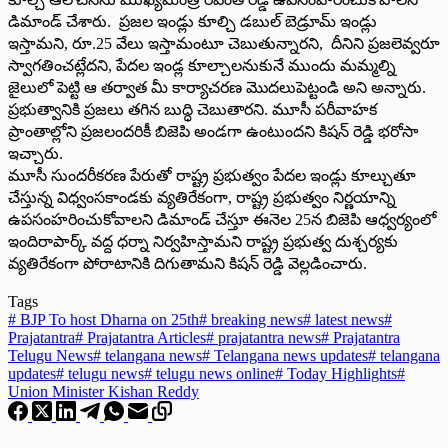
డిమాండ్ చేశారు. ప్రజల ఇండ్లు కూల్చి డబుల్ బెడ్రూమ్ ఇండ్లు
ఇస్తామని, రూ.25 వేలు ఇస్తామంటూ చెబుతున్నార‌ని, దీనిని ప్రజలెవ్వరూ
స్వాగతించట్లేదని, పేదల ఇండ్ల కూల్చాలనుకునే ముందు మమ్మల్ని
జైలులో పెట్టి ఆ తర్వాత మీ కార్యాచరణ మొదలుపెట్టండి అని అన్నారు.
ప్రభుత్వానికి ప్రజలు తగిన బుద్ధి చెబుతారని. మూసీ పరీవాహక
ప్రాంతాల్లోని ప్రజలందరికీ బిజెపి అండగా ఉంటుంద‌ని కిష‌న్ రెడ్డి భ‌రోసా
ఇచ్చారు.
మూసీ సుందరీకరణ పేరుతో రాష్ట్ర ప్రభుత్వం పేదల ఇండ్లు కూల్చుతూ
చేస్తున్న విధ్వంసకాండకు వ్యతిరేకంగా, రాష్ట్ర ప్రభుత్వం నిర్ణయాన్ని
ఉపసంహరించుకోవాలని డిమాండ్ చేస్తూ ఈనెల 25న బిజెపి ఆధ్వర్యంలో
ఇందిరాపార్క్ వద్ద ధర్నా నిర్వహిస్తామ‌ని రాష్ట్ర ప్రభుత్వ దుశ్చర్యకు
వ్యతిరేకంగా పోరాటానికి దిగుతామ‌ని కిష‌న్ రెడ్డి వెల్ల‌డించారు.
Tags
#
BJP To host Dharna on 25th
#
breaking news
#
latest news
#
Prajatantra
#
Prajatantra Articles
#
prajatantra news
#
Prajatantra
Telugu News
#
telangana news
#
Telangana news updates
#
telangana
updates
#
telugu news
#
telugu news online
#
Today Highlights
#
Union Minister Kishan Reddy