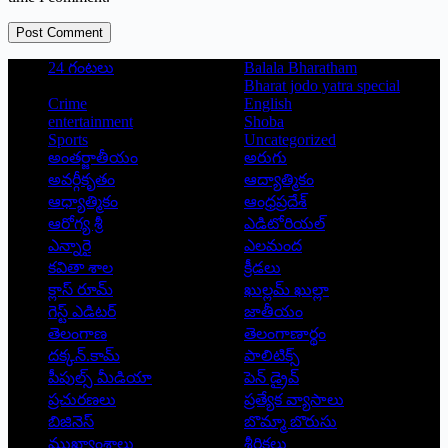
Post Comment
24 గంటలు
Balala Bharatham
Bharat jodo yatra special
Crime
English
entertainment
Shoba
Sports
Uncategorized
అంతర్జాతీయం
అరుగు
అవర్గీకృతం
ఆద్యాత్మికం
ఆధ్యాత్మికం
ఆంధ్రప్రదేశ్
ఆరోగ్య శ్రీ
ఎడిటోరియల్
ఎన్నారై
ఎలమంద
కవితా శాల
క్రీడలు
క్లాస్ రూమ్
ఖుల్లమ్ ఖుల్లా
గెస్ట్ ఎడిటర్
జాతీయం
తెలంగాణ
తెలంగాణార్థం
దక్కన్.కామ్
పాలిటిక్స్
పీపుల్స్ ‌మీడియా
పెన్ డ్రైవ్
ప్రచురణలు
ప్రత్యేక వ్యాసాలు
బిజినెస్
బొమ్మా బొరుసు
ముఖ్యాంశాలు
శీర్షికలు