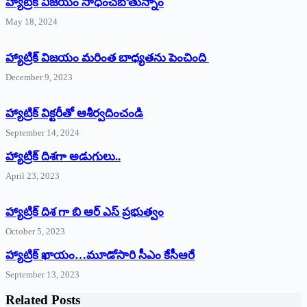
హ్యాట్రిక్‌ విజయం సాధించబోతున్నాం
May 18, 2024
హ్యాట్రిక్ విజయం మరింత బాధ్యతను పెంచింది
December 9, 2023
హ్యాట్రిక్‌ ‌విక్టరీతో ఆశీర్వదించండి
September 14, 2024
‌హ్యాట్రిక్‌ ‌దిశగా అడుగులు..
April 23, 2023
హ్యాట్రిక్ దిశ గా బి ఆర్ ఎస్ ప్రభుత్వం
October 5, 2023
హ్యాట్రిక్‌ ‌ఖాయం…మూడోసారి సీఎం కేసీఆరే
September 13, 2023
Related Posts