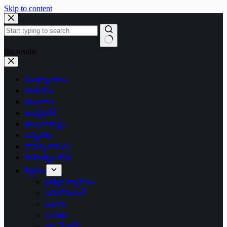
Skip to content
No results
ముఖ్యాంశాలు
జాతీయం
తెలంగాణ
ఆంధ్రప్రదేశ్
తెలంగాణార్థం
సన్నివేశం
బొమ్మా బొరుసు
సాహిత్యం-శోభ
శీర్షికలు
ప్రత్యేక వ్యాసాలు
ఎడిటోరియల్
అరుగు
సంకేతం
దక్కన్.కామ్