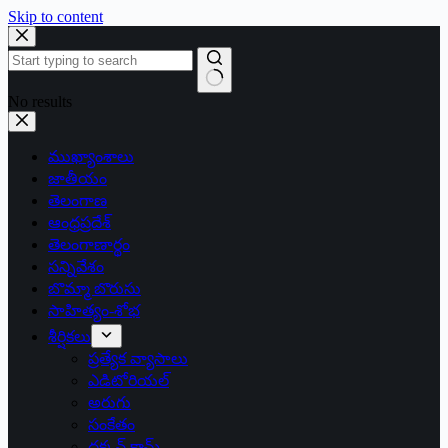
Skip to content
No results
ముఖ్యాంశాలు
జాతీయం
తెలంగాణ
ఆంధ్రప్రదేశ్
తెలంగాణార్థం
సన్నివేశం
బొమ్మా బొరుసు
సాహిత్యం-శోభ
శీర్షికలు
ప్రత్యేక వ్యాసాలు
ఎడిటోరియల్
అరుగు
సంకేతం
దక్కన్.కామ్