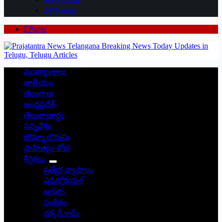
24 గంటలు
EPaper
ముఖ్యాంశాలు
జాతీయం
తెలంగాణ
ఆంధ్రప్రదేశ్
తెలంగాణార్థం
సన్నివేశం
బొమ్మా బొరుసు
సాహిత్యం-శోభ
శీర్షికలు
ప్రత్యేక వ్యాసాలు
ఎడిటోరియల్
అరుగు
సంకేతం
దక్కన్.కామ్