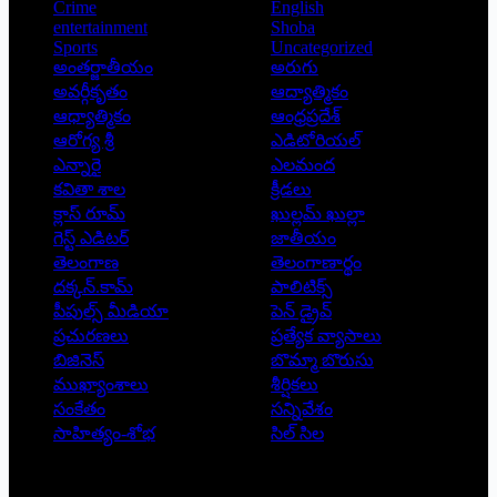
Crime
English
entertainment
Shoba
Sports
Uncategorized
అంతర్జాతీయం
అరుగు
అవర్గీకృతం
ఆద్యాత్మికం
ఆధ్యాత్మికం
ఆంధ్రప్రదేశ్
ఆరోగ్య శ్రీ
ఎడిటోరియల్
ఎన్నారై
ఎలమంద
కవితా శాల
క్రీడలు
క్లాస్ రూమ్
ఖుల్లమ్ ఖుల్లా
గెస్ట్ ఎడిటర్
జాతీయం
తెలంగాణ
తెలంగాణార్థం
దక్కన్.కామ్
పాలిటిక్స్
పీపుల్స్ ‌మీడియా
పెన్ డ్రైవ్
ప్రచురణలు
ప్రత్యేక వ్యాసాలు
బిజినెస్
బొమ్మా బొరుసు
ముఖ్యాంశాలు
శీర్షికలు
సంకేతం
సన్నివేశం
సాహిత్యం-శోభ
సిల్ సిల
Copyright © 2026 - Prajatantra