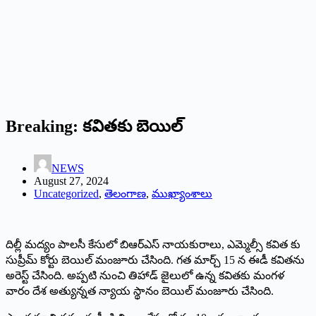
Breaking: కవితకు బెయిల్
NEWS
August 27, 2024
Uncategorized
,
తెలంగాణ
,
ముఖ్యాంశాలు
దిల్లీ మద్యం పాలసీ కేసులో బిఆర్ఎస్ నాయకురాలు, ఎమ్మెల్సీ కవిత కు
సుప్రీమ్ కోర్టు బెయిల్ మంజూరు చేసింది. గత మార్చ్ 15 న ఈడీ కవితను
అరెస్ట్ చేసింది. అప్పటి నుంచి తిహాడ్ జైలులో ఉన్న కవితకు మంగళ
వారం దేశ అత్యున్నత న్యాయ స్థానం బెయిల్ మంజూరు చేసింది.