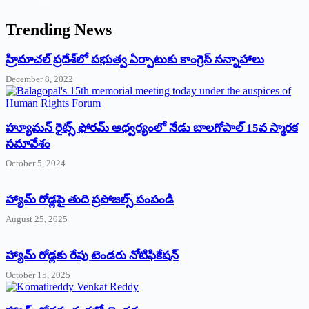
Trending News
‌హ్రిమాచల్‌ ‌ప్రదేశ్‌లో పభుత్వ ఏర్పాటుకు కాంగ్రెస్‌ ‌సన్నాహాలు
December 8, 2022
హ్యూమన్‌ రైట్స్‌ ఫోరమ్‌ ఆధ్వర్యంలో నేడు బాలగోపాల్‌ 15వ స్మారక
సమావేశం
October 5, 2024
హ్యామ్‌ రోడ్లపై తుది ప్రపోజల్స్‌ పంపండి
August 25, 2025
హ్యామ్‌ రోడ్లకు రేపు టెండరు నోటిఫికేషన్‌
October 15, 2025