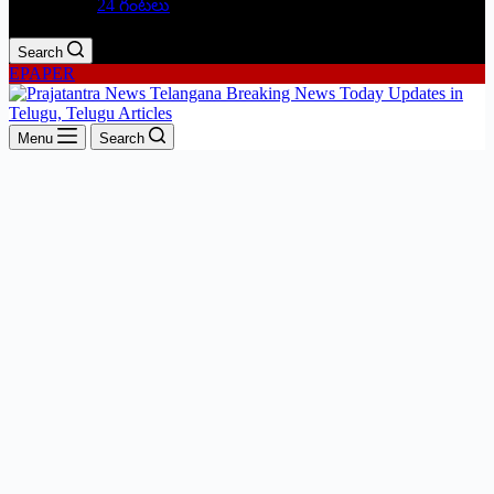
24 గంటలు
Search
EPAPER
Menu
Search