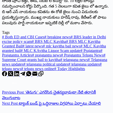
సొంత పూచి కత్తు, ఈడీ, సిబిఐ ల కేసుల్లో రు. 10 లక్షల బాండ్లు
సమర్పించాలని కోర్టు పేర్కొంది. గత 5 నెలలుగా కవిత జైలు లో ఉన్నారు.
బి ఆర్ ఎస్ నాయకులు కవితను ఈ రోజే జైలు నుంచి విడుదలకు
ప్రయత్నిస్తున్నారు. ముఖ్య నాయకులు హరీష్ రావు, కేటీఆర్ తో పాటు
పలువురు పార్టీ నాయకులూ ఇప్పటికే దిల్లీ లో మకాం వేసారు.
Tags
#
Both ED and CBI Cases
#
breaking news
#
BRS leader in Delhi
excise policy scam
#
BRS MLC Kavitha
#
BRS MLC Kavitha
Granted Bail
#
latest news
#
mlc kavitha bail news
#
MLC Kavitha
granted bail
#
MLC KAvitha Liquor Scam update
#
Prajatantra
#
Prajatantra Articles
#
prajatantra news
#
Prajatantra Telugu News
#
Supreme Court grants bail to kavitha
#
telangana news
#
Telangana
news updates
#
telangana political updates
#
telangana updates
#
telugu news
#
telugu news online
#
Today Highlights
Previous
Post
‘తెనుగు’ ఎగరేసిన చైతన్యబావుటా నేటి తరానికీ
వెలుగుబాట
Next
Post
ట్యాంక్‌ ‌బండ్‌ ‌పై ఒద్దిరాజుల విగ్రహాలు ఏర్పాటు చేయాలి