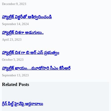
December 9, 2023
హ్యాట్రిక్‌ ‌విక్టరీతో ఆశీర్వదించండి
September 14, 2024
‌హ్యాట్రిక్‌ ‌దిశగా అడుగులు..
April 23, 2023
హ్యాట్రిక్ దిశ గా బి ఆర్ ఎస్ ప్రభుత్వం
October 5, 2023
హ్యాట్రిక్‌ ‌ఖాయం…మూడోసారి సీఎం కేసీఆరే
September 13, 2023
Related Posts
గ్రీన్ ఫీల్డ్ హైవేపై ఆర్తనాదాలు