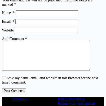
Your email address will not be published.
Required fields are
marked
*
Name
*
Email
*
Website
Add Comment
*
Save my name, email and website in this browser for the next
time I comment.
Post Comment
24 గంటలు
Balala Bharatham
Bharat jodo yatra special