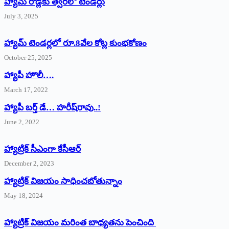
హ్యామ్‌ రోడ్లకు త్వరలో టెండర్లు
July 3, 2025
హ్యామ్‌ ‌టెండర్లలో రూ.8వేల కోట్ల కుంభకోణం
October 25, 2025
హ్యాపీ హొలీ….
March 17, 2022
హ్యాపీ బర్త్ ‌డే… హరీష్‌రావు..!
June 2, 2022
హ్యాట్రిక్‌ ‌సీఎంగా కేసీఆర్‌
December 2, 2023
హ్యాట్రిక్‌ విజయం సాధించబోతున్నాం
May 18, 2024
హ్యాట్రిక్ విజయం మరింత బాధ్యతను పెంచింది