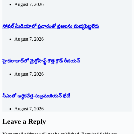
August 7, 2026
సోషల్‌ ‌మీడియాలో ప్రచారంతో ప్రజలను మభ్యపెట్టలేరు
August 7, 2026
హైదరాబాద్‌లో మైక్రోసాఫ్ట్ ‌కొత్త క్లౌడ్‌ ‌రీజియన్‌
August 7, 2026
సీఎంతో ఆర్థికవేత్త సుబ్రమణియన్ భేటీ
August 7, 2026
Leave a Reply