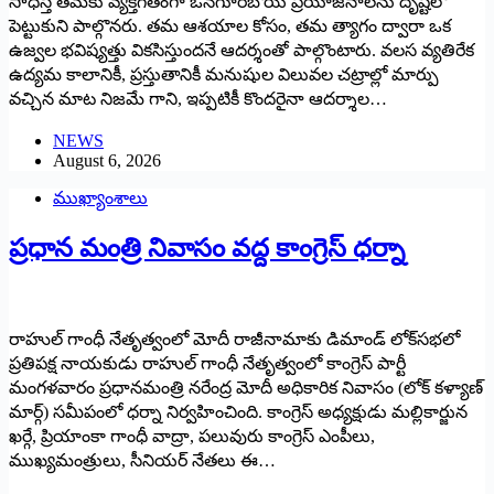
సాధిస్తే తమకు వ్యక్తిగతంగా ఒనగూరబోయే ప్రయోజనాలను దృష్టిలో
పెట్టుకుని పాల్గొనరు. తమ ఆశయాల కోసం, తమ త్యాగం ద్వారా ఒక
ఉజ్వల భవిష్యత్తు వికసిస్తుందనే ఆదర్శంతో పాల్గొంటారు. వలస వ్యతిరేక
ఉద్యమ కాలానికీ, ప్రస్తుతానికీ మనుషుల విలువల చట్రాల్లో మార్పు
వచ్చిన మాట నిజమే గాని, ఇప్పటికీ కొందరైనా ఆదర్శాల…
NEWS
August 6, 2026
ముఖ్యాంశాలు
ప్రధాన మంత్రి నివాసం వద్ద కాంగ్రెస్ ధర్నా
రాహుల్ గాంధీ నేతృత్వంలో మోదీ రాజీనామాకు డిమాండ్ లోక్‌సభలో
ప్రతిపక్ష నాయకుడు రాహుల్ గాంధీ నేతృత్వంలో కాంగ్రెస్ పార్టీ
మంగళవారం ప్రధానమంత్రి నరేంద్ర మోదీ అధికారిక నివాసం (లోక్ కళ్యాణ్
మార్గ్) సమీపంలో ధర్నా నిర్వహించింది. కాంగ్రెస్ అధ్యక్షుడు మల్లికార్జున
ఖర్గే, ప్రియాంకా గాంధీ వాద్రా, పలువురు కాంగ్రెస్ ఎంపీలు,
ముఖ్యమంత్రులు, సీనియర్ నేతలు ఈ…