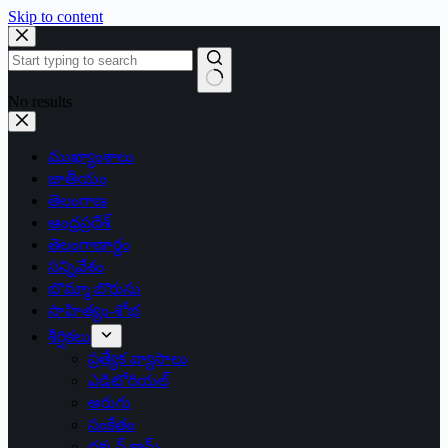
Skip to content
No results
ముఖ్యాంశాలు
జాతీయం
తెలంగాణ
ఆంధ్రప్రదేశ్
తెలంగాణార్థం
సన్నివేశం
బొమ్మా బొరుసు
సాహిత్యం-శోభ
శీర్షికలు
ప్రత్యేక వ్యాసాలు
ఎడిటోరియల్
అరుగు
సంకేతం
దక్కన్.కామ్