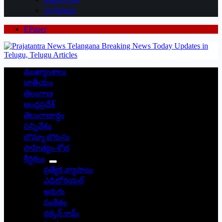
24 గంటలు
EPaper
ముఖ్యాంశాలు
జాతీయం
తెలంగాణ
ఆంధ్రప్రదేశ్
తెలంగాణార్థం
సన్నివేశం
బొమ్మా బొరుసు
సాహిత్యం-శోభ
శీర్షికలు
ప్రత్యేక వ్యాసాలు
ఎడిటోరియల్
అరుగు
సంకేతం
దక్కన్.కామ్