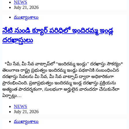
NEWS
July 21, 2026
ముఖ్యాంశాలు
నేటి నుండి క్యూర్ పరిధిలో ఇందిరమ్మ ఇండ్ల
దరఖాస్తులు
*మీ సేవ, మీ సేవ వాట్సాప్‌లో “ఇందిరమ్మ ఇండ్లు” దరఖాస్తు సౌకర్యం*
తెలంగాణ రాష్ట్ర ప్రభుత్వం ఇందిరమ్మ ఇండ్లు పథకానికి సంబంధించిన
దరఖాస్తు సేవలను మీ సేవ, మీ సేవ వాట్సాప్ ద్వారా అధికారికంగా
ప్రారంభించింది. ప్రజాప్రభుత్వం ఇందిరమ్మ ఇండ్ల దరఖాస్తు ప్రక్రియను
అత్యంత పారదర్శకంగా, సులభంగా అర్హులైన వారందరూ చేసుకునేలా
ఏర్పాట్లు…
NEWS
July 21, 2026
ముఖ్యాంశాలు