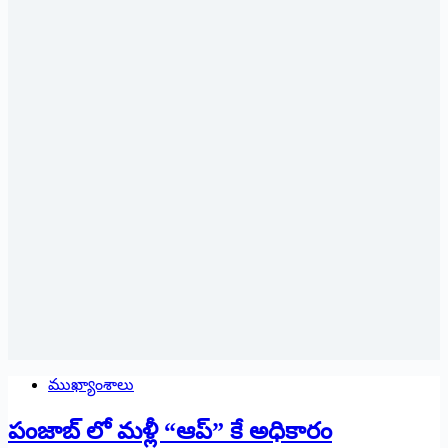
ముఖ్యాంశాలు
పంజాబ్ లో మళ్లీ “ఆప్” కే అధికారం