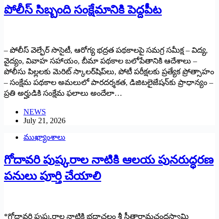
పోలీస్ సిబ్బంది సంక్షేమానికి పెద్దపీట
– పోలీస్ వెల్ఫేర్ సొసైటీ, ఆరోగ్య భద్రత పథకాలపై సమగ్ర సమీక్ష – విద్య,
వైద్యం, వివాహ సహాయం, బీమా పథకాల బలోపేతానికి ఆదేశాలు –
పోలీసు పిల్లలకు మెరిట్ స్కాలర్‌షిప్‌లు, పోటీ పరీక్షలకు ప్రత్యేక ప్రోత్సాహం
– సంక్షేమ పథకాల అమలులో పారదర్శకత, డిజిటలైజేషన్‌కు ప్రాధాన్యం –
ప్రతి అర్హుడికి సంక్షేమ ఫలాలు అందేలా…
NEWS
July 21, 2026
ముఖ్యాంశాలు
గోదావరి పుష్కరాల నాటికి ఆలయ పునరుద్ధరణ
పనులు పూర్తి చేయాలి
*గోదావరి పుష్కరాల నాటికి భద్రాచలం శ్రీ సీతారామచంద్రస్వామి