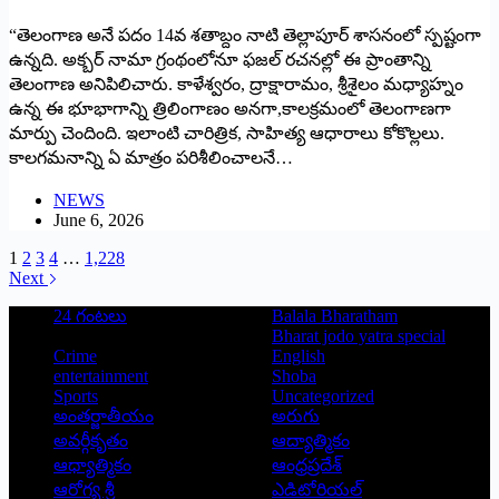
“తెలంగాణ అనే పదం 14వ శతాబ్దం నాటి తెల్లాపూర్ శాసనంలో స్పష్టంగా
ఉన్నది. అక్బర్ నామా గ్రంథంలోనూ ఫజల్ రచనల్లో ఈ ప్రాంతాన్ని
తెలంగాణ అనిపిలిచారు. కాళేశ్వరం, ద్రాక్షారామం, శ్రీశైలం మధ్యాహ్నం
ఉన్న ఈ భూభాగాన్ని త్రిలింగాణం అనగా,కాలక్రమంలో తెలంగాణగా
మార్పు చెందింది. ఇలాంటి చారిత్రిక, సాహిత్య ఆధారాలు కోకొల్లలు.
కాలగమనాన్ని ఏ మాత్రం పరిశీలించాలనే…
NEWS
June 6, 2026
1
2
3
4
…
1,228
Next
24 గంటలు
Balala Bharatham
Bharat jodo yatra special
Crime
English
entertainment
Shoba
Sports
Uncategorized
అంతర్జాతీయం
అరుగు
అవర్గీకృతం
ఆద్యాత్మికం
ఆధ్యాత్మికం
ఆంధ్రప్రదేశ్
ఆరోగ్య శ్రీ
ఎడిటోరియల్