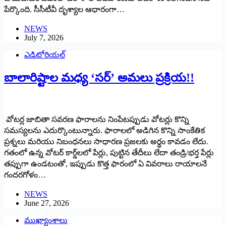
పేర్కొంది. సీసీటీవీ దృశ్యాల ఆధారంగా…
NEWS
July 7, 2026
ఎడిటోరియల్
బాలారిష్టాల మ‌ధ్య ‘స‌ర్’ అమ‌లు ప్ర‌క్రియ‌!!
వోటర్ల జాబితా సవరణ ఫారాలను నింపేటప్పుడు వోటర్లు కొన్ని
స‌మ‌స్య‌ల‌ను ఎదుర్కొంటున్నారు. ఫారాలలో అడిగిన కొన్ని సాంకేతిక
ప్రశ్నలు మరియు నిబంధనలు సాధారణ ప్రజలకు అర్థం కావడం లేదు.
గతంలో ఉన్న వోటర్ కార్డ్‌లలో పేర్లు, పుట్టిన తేదీలు లేదా తండ్రి/భర్త పేర్లు
తప్పుగా ఉండటంతో, ఇప్పుడు కొత్త ఫారంలో ఏ వివరాలు రాయాలనే
గందరగోళం…
NEWS
June 27, 2026
ముఖ్యాంశాలు