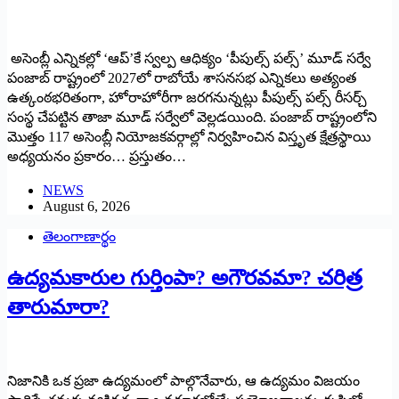
అసెంబ్లీ ఎన్నికల్లో ‘ఆప్’కే స్వల్ప ఆధిక్యం ‘పీపుల్స్ పల్స్’ మూడ్ సర్వే
పంజాబ్ రాష్ట్రంలో 2027లో రాబోయే శాసనసభ ఎన్నికలు అత్యంత
ఉత్కంఠభరితంగా, హోరాహోరీగా జరగనున్నట్లు పీపుల్స్ పల్స్ రీసర్చ్
సంస్థ చేపట్టిన తాజా మూడ్ సర్వేలో వెల్లడయింది. పంజాబ్ రాష్ట్రంలోని
మొత్తం 117 అసెంబ్లీ నియోజకవర్గాల్లో నిర్వహించిన విస్తృత క్షేత్రస్థాయి
అధ్యయనం ప్రకారం… ప్రస్తుతం…
NEWS
August 6, 2026
తెలంగాణార్థం
ఉద్యమకారుల గుర్తింపా? అగౌరవమా? చరిత్ర
తారుమారా?
నిజానికి ఒక ప్రజా ఉద్యమంలో పాల్గొనేవారు, ఆ ఉద్యమం విజయం