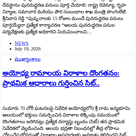
దేవస్థానం పునరుద్ధరణ పనులు పూర్తి చేయాలి: రాష్ట్ర రెవెన్యూ, గృహ
నిర్మాణ, సమాచార మరియు పౌర సంబంధాల శాఖ మంత్రి పొంగులేటి
శ్రీనివాస రెడ్డి *పుష్కరాలకు 15 రోజుల ముందే పునరుద్ధరణ పనులు
పూర్తయ్యేలా ప్రత్యేక కార్యాచరణ *ఆలయ పునరుద్ధరణ పనుల
పర్యవేక్షణకు ప్రత్యేక అధికారిని నియమించాలని…
NEWS
July 19, 2026
ముఖ్యాంశాలు
అయోధ్య రామాలయ విరాళాల దొంగతనం:
ప్రాథమిక ఆధారాలు గుర్తించిన సిట్‌..
సుమారు 70 చోరీ ఘటనలపై నివేదిక అయోధ్యలోని శ్రీ రామ జన్మభూమి
ఆలయంలో భక్తులు సమర్పించిన విరాళాల లెక్కింపు సమయంలో
దొంగతనాలు జరిగినట్లు ప్రత్యేక దర్యాప్తు బృందం (సిట్‌) తన ప్రాథమిక
నివేదికలో వెల్లడించింది. ఆలయ భద్రతా నిబంధనల్లో తీవ్ర లోపాలు
చోటుచేసుకోవడంతో విరాళాల అపహరణకు అవకాశం కలిగిందని సిట్‌