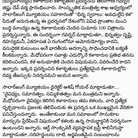
(బుద్ధిమాంద్యం) కళాకారుల కళాకృతుల ప్రదర్శనను తెలంగాణ గవర్నర్
జిష్ణు దేవ్ వర్మ ప్రారంభించారు. సాంస్కృతిక మంత్రిత్వ శాఖ ఆధ్వర్యంలో
సాలార్‌జంగ్ మ్యూజియం సహకారంతో “భిన్న స్వరాలు: అవధుల్లేని కళ”
పేరుతో జరుగుతున్న ఈ ప్రదర్శనలో దేశంలోని వివిధ ప్రాంతాల నుంచి
బుద్ధి మాంద్యం ఉన్న కళాకారులకు చెందిన సుమారు 100 చిత్రాలను
ప్రదర్శిస్తున్నారు. ఈ సందర్భంగా గవర్నర్‌ మాట్లాడుతూ.. భిన్నత్వం సృష్టి
రహస్యమనీ, ఏకరూపత ఏ రంగంలోనూ ఆమోదయోగ్యం కాదని,
వసుధైక‌క కుటుంబం అనే భారతీయ ఆదర్శాన్ని సాధించడానికి ఐక్యతే
కీలకమన్నారు. మేధోపరంగా సవాళ్లు ఎదుర్కొనే కళాకారుల ప్రతిభ తనను
కదిలించిందని, కళ అనుభూతికి చెందిన విషయమని, వివరించేది కాదని
అన్నారు. ఇక్కడ ప్రదర్శించిన కళాకృతులు ప్రత్యేకమైన కళాకారుల్లోని
దివ్య తేజస్సుకు నిదర్శనమని ఆయన అన్నారు.
సాలార్‌జంగ్ మ్యూజియం డైరెక్టర్ ఆశిష్ గోయల్ మాట్లాడుతూ…
“వైవిధ్యం, సమానత్వం, సమ్మిళితత్వం మన మంత్రమ‌ని అన్నారు.
మేధోపరంగా వైవిధ్యం కలిగిన కళాకారులు తమ కళలను, వారి ప్రత్యేక
దృక్పథాలను ప్రజలకు తెలిపేందుకు ఈ ప్రదర్శన ఒక ముఖ్యమైన వేదికగా
పనిచేస్తుంద‌న్నారు. అంతేకాకుండా మన సమాజంలో సానుకూల
మార్పును ప్రేరేపించే విషయంలో కళలకు ఉన్న సామర్థ్యానికి నిదర్శనంగా
ఉంటుందని అన్నారు. ఆర్ట్ సాంక్చువరీ వ్యవస్థాపక ట్రస్టీ శాలినీగుప్తా
మాట్లాడుతూ..సరిహద్దులను దాటి, అర్థవంతమైన సంబంధాలను