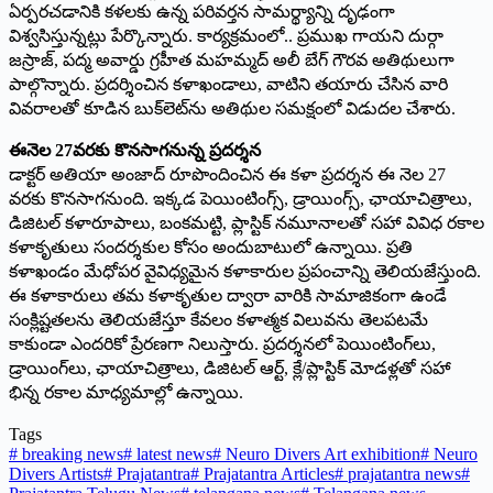
ఏర్పరచడానికి కళలకు ఉన్న పరివర్తన సామర్థ్యాన్ని దృఢంగా
విశ్వసిస్తున్నట్లు పేర్కొన్నారు. కార్యక్రమంలో.. ప్రముఖ గాయని దుర్గా
జస్రాజ్, పద్మ అవార్డు గ్రహీత మహమ్మద్ అలీ బేగ్ గౌరవ అతిథులుగా
పాల్గొన్నారు. ప్రదర్శించిన కళాఖండాలు, వాటిని తయారు చేసిన వారి
వివరాలతో కూడిన బుక్‌లెట్‌ను అతిథుల సమక్షంలో విడుదల చేశారు.
ఈనెల 27వ‌ర‌కు కొన‌సాగ‌నున్న‌ ప్ర‌ద‌ర్శ‌న‌
డాక్టర్ అతియా అంజాద్ రూపొందించిన ఈ క‌ళా ప్రదర్శన ఈ నెల 27
వరకు కొనసాగనుంది. ఇక్కడ పెయింటింగ్స్, డ్రాయింగ్స్, ఛాయాచిత్రాలు,
డిజిటల్ కళారూపాలు, బంకమట్టి, ప్లాస్టిక్ నమూనాలతో సహా వివిధ రకాల
కళాకృతులు సందర్శకుల కోసం అందుబాటులో ఉన్నాయి. ప్రతి
కళాఖండం మేధోపర వైవిధ్యమైన కళాకారుల ప్రపంచాన్ని తెలియజేస్తుంది.
ఈ కళాకారులు తమ కళాకృతుల ద్వారా వారికి సామాజికంగా ఉండే
సంక్లిష్టతలను తెలియజేస్తూ కేవలం కళాత్మక విలువను తెలపటమే
కాకుండా ఎందరికో ప్రేరణగా నిలుస్తారు. ప్రదర్శనలో పెయింటింగ్‌లు,
డ్రాయింగ్‌లు, ఛాయాచిత్రాలు, డిజిటల్ ఆర్ట్, క్లే/ప్లాస్టిక్ మోడళ్లతో సహా
భిన్న రకాల మాధ్యమాల్లో ఉన్నాయి.
Tags
#
breaking news
#
latest news
#
Neuro Divers Art exhibition
#
Neuro
Divers Artists
#
Prajatantra
#
Prajatantra Articles
#
prajatantra news
#