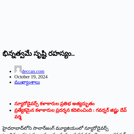
భిన్నత్వమే సృష్టి రహస్యం..
deccan.com
October 19, 2024
ముఖ్యాంశాలు
న్యూరోడైవ‌ర్స్‌ కళాకారుల ప్రతిభ అత్య‌ద్భుతం
ప్రత్యేకమైన కళాకారుల ప్ర‌ద‌ర్శ‌న క‌దిలించింది : గ‌వ‌ర్న‌ర్ జిష్ణు దేవ్
వర్మ
హైదరాబాద్‌లోని సాలార్‌జంగ్ మ్యూజియంలో న్యూరోడైవర్స్