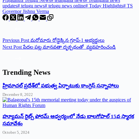
Prajatantra Telugu News
#
telangana news
#
Telangana news
updates
#
telugu news
#
telugu news online
#
Today Highlights
#
TS
Governor Jishnu Verma
Previous
Post
మరోమారు రోడ్డెక్కిన గ్రూప్‌-1 అభ్యర్థులు
Next
Post
పేద‌ల ప‌ట్ల మానవతా దృక్పథంతో వ్యవహరించండి
Trending News
‌హ్రిమాచల్‌ ‌ప్రదేశ్‌లో పభుత్వ ఏర్పాటుకు కాంగ్రెస్‌ ‌సన్నాహాలు
December 8, 2022
హ్యూమన్‌ రైట్స్‌ ఫోరమ్‌ ఆధ్వర్యంలో నేడు బాలగోపాల్‌ 15వ స్మారక
సమావేశం
October 5, 2024