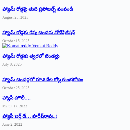
హ్యామ్‌ రోడ్లపై తుది ప్రపోజల్స్‌ పంపండి
August 25, 2025
హ్యామ్‌ రోడ్లకు రేపు టెండరు నోటిఫికేషన్‌
October 15, 2025
హ్యామ్‌ రోడ్లకు త్వరలో టెండర్లు
July 3, 2025
హ్యామ్‌ ‌టెండర్లలో రూ.8వేల కోట్ల కుంభకోణం
October 25, 2025
హ్యాపీ హొలీ….
March 17, 2022
హ్యాపీ బర్త్ ‌డే… హరీష్‌రావు..!
June 2, 2022