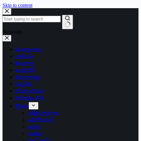
Skip to content
No results
ముఖ్యాంశాలు
జాతీయం
తెలంగాణ
ఆంధ్రప్రదేశ్
తెలంగాణార్థం
సన్నివేశం
బొమ్మా బొరుసు
సాహిత్యం-శోభ
శీర్షికలు
ప్రత్యేక వ్యాసాలు
ఎడిటోరియల్
అరుగు
సంకేతం
దక్కన్.కామ్