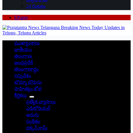
24 గంటలు
EPaper
ముఖ్యాంశాలు
జాతీయం
తెలంగాణ
ఆంధ్రప్రదేశ్
తెలంగాణార్థం
సన్నివేశం
బొమ్మా బొరుసు
సాహిత్యం-శోభ
శీర్షికలు
ప్రత్యేక వ్యాసాలు
ఎడిటోరియల్
అరుగు
సంకేతం
దక్కన్.కామ్