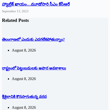
హ్యాట్రిక్‌ ‌ఖాయం…మూడోసారి సీఎం కేసీఆరే
September 13, 2023
Related Posts
తెలంగాణలో ఎందుకు ఎదగలేకపోతున్నాం?
August 8, 2026
రాష్ట్రంలో పెట్టుబడులకు అపార అవకాశాలు
August 8, 2026
శ్రీశైలానికి కొనసాగుతున్న వరద
August 8, 2026