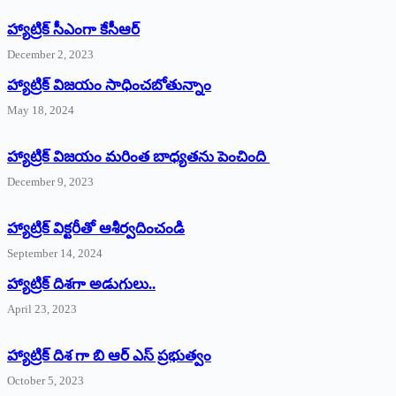
హ్యాట్రిక్‌ ‌సీఎంగా కేసీఆర్‌
December 2, 2023
హ్యాట్రిక్‌ విజయం సాధించబోతున్నాం
May 18, 2024
హ్యాట్రిక్ విజయం మరింత బాధ్యతను పెంచింది
December 9, 2023
హ్యాట్రిక్‌ ‌విక్టరీతో ఆశీర్వదించండి
September 14, 2024
‌హ్యాట్రిక్‌ ‌దిశగా అడుగులు..
April 23, 2023
హ్యాట్రిక్ దిశ గా బి ఆర్ ఎస్ ప్రభుత్వం
October 5, 2023