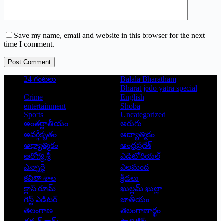
Save my name, email and website in this browser for the next
time I comment.
Post Comment
24 గంటలు
Balala Bharatham
Bharat jodo yatra special
Crime
English
entertainment
Shoba
Sports
Uncategorized
అంతర్జాతీయం
అరుగు
అవర్గీకృతం
ఆద్యాత్మికం
ఆధ్యాత్మికం
ఆంధ్రప్రదేశ్
ఆరోగ్య శ్రీ
ఎడిటోరియల్
ఎన్నారై
ఎలమంద
కవితా శాల
క్రీడలు
క్లాస్ రూమ్
ఖుల్లమ్ ఖుల్లా
గెస్ట్ ఎడిటర్
జాతీయం
తెలంగాణ
తెలంగాణార్థం