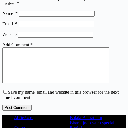
marked
*
Name
*
Email
*
Website
Add Comment
*
Save my name, email and website in this browser for the next
time I comment.
Post Comment
24 గంటలు
Balala Bharatham
Bharat jodo yatra special
Crime
English