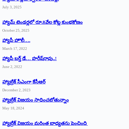
July 3, 2025
హ్యామ్‌ ‌టెండర్లలో రూ.8వేల కోట్ల కుంభకోణం
October 25, 2025
హ్యాపీ హొలీ….
March 17, 2022
హ్యాపీ బర్త్ ‌డే… హరీష్‌రావు..!
June 2, 2022
హ్యాట్రిక్‌ ‌సీఎంగా కేసీఆర్‌
December 2, 2023
హ్యాట్రిక్‌ విజయం సాధించబోతున్నాం
May 18, 2024
హ్యాట్రిక్ విజయం మరింత బాధ్యతను పెంచింది