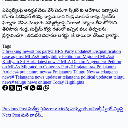
ఎమ్మెల్యేలపై అనర్హత వేటు వేసే విధంగా స్పీకర్‌ కు ఆదేశాలు ఇవ్వాలని
కోరారు పిటిషనర్‌ తరపు న్యాయవాది గండ్ర మోహన్‌ రావు. స్పీకర్‌కు
ఫిర్యాదు చేసిన ముగ్గురు ఎమ్మెల్యేలపై ఏలాంటి చర్యలు తీసుకోలేదని
తెలిపారు గండ్ర. సుప్రీమ్‌ కోర్టు గతంలో ఇచ్చిన పలు తీర్పులను
ప్రస్తావించగా.. తదుపరి విచారణ ఆగస్టు 1కి వాయిదా వేసింది హైకోర్టు.
Tags
#
breaking news
#
brs party
#
BRS Party updates
#
Disqualification
case against MLAs
#
Ineligibility Petition on Migrated MLAs
#
Kadiyam Sri Hari
#
latest news
#
MLA Danam Nagender
#
Petition
on MLAs Migrated to Congress Party
#
Prajatantra
#
Prajatantra
Articles
#
prajatantra news
#
Prajatantra Telugu News
#
telangana
news
#
Telangana news updates
#
telangana political updates
#
telugu
news
#
telugu news online
#
Today Highlights
Previous
Post
సుదీర్ఘ ప్రసంగాలు తగవు సభ్యులకు అసెంబ్లీ స్పీకర్‌ విజ్ఞప్తి
Next
Post
ఘర్‌ వాపసీ..