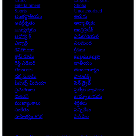
entertainment
Shoba
Sports
Uncategorized
అంతర్జాతీయం
అరుగు
అవర్గీకృతం
ఆద్యాత్మికం
ఆధ్యాత్మికం
ఆంధ్రప్రదేశ్
ఆరోగ్య శ్రీ
ఎడిటోరియల్
ఎన్నారై
ఎలమంద
కవితా శాల
క్రీడలు
క్లాస్ రూమ్
ఖుల్లమ్ ఖుల్లా
గెస్ట్ ఎడిటర్
జాతీయం
తెలంగాణ
తెలంగాణార్థం
దక్కన్.కామ్
పాలిటిక్స్
పీపుల్స్ ‌మీడియా
పెన్ డ్రైవ్
ప్రచురణలు
ప్రత్యేక వ్యాసాలు
బిజినెస్
బొమ్మా బొరుసు
ముఖ్యాంశాలు
శీర్షికలు
సంకేతం
సన్నివేశం
సాహిత్యం-శోభ
సిల్ సిల
Copyright © 2026 - Prajatantra