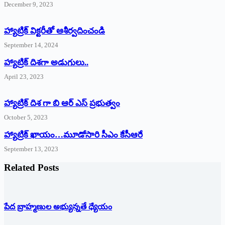
December 9, 2023
హ్యాట్రిక్‌ ‌విక్టరీతో ఆశీర్వదించండి
September 14, 2024
‌హ్యాట్రిక్‌ ‌దిశగా అడుగులు..
April 23, 2023
హ్యాట్రిక్ దిశ గా బి ఆర్ ఎస్ ప్రభుత్వం
October 5, 2023
హ్యాట్రిక్‌ ‌ఖాయం…మూడోసారి సీఎం కేసీఆరే
September 13, 2023
Related Posts
పేద బ్రాహ్మణుల అభ్యున్నతే ధ్యేయం