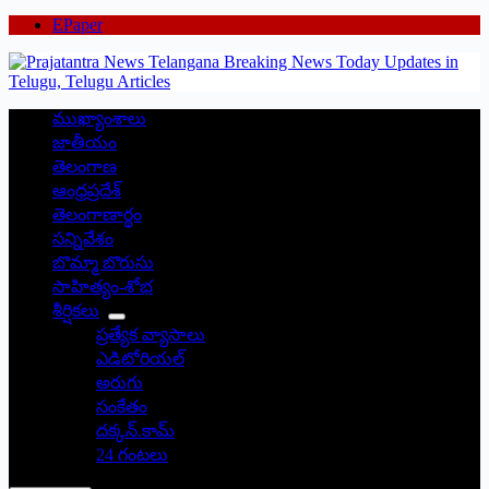
EPaper
ముఖ్యాంశాలు
జాతీయం
తెలంగాణ
ఆంధ్రప్రదేశ్
తెలంగాణార్థం
సన్నివేశం
బొమ్మా బొరుసు
సాహిత్యం-శోభ
శీర్షికలు
ప్రత్యేక వ్యాసాలు
ఎడిటోరియల్
అరుగు
సంకేతం
దక్కన్.కామ్
24 గంటలు