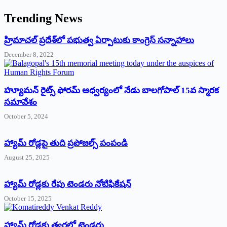
Trending News
‌హ్రిమాచల్‌ ‌ప్రదేశ్‌లో పభుత్వ ఏర్పాటుకు కాంగ్రెస్‌ ‌సన్నాహాలు
December 8, 2022
హ్యూమన్‌ రైట్స్‌ ఫోరమ్‌ ఆధ్వర్యంలో నేడు బాలగోపాల్‌ 15వ స్మారక
సమావేశం
October 5, 2024
హ్యామ్‌ రోడ్లపై తుది ప్రపోజల్స్‌ పంపండి
August 25, 2025
హ్యామ్‌ రోడ్లకు రేపు టెండరు నోటిఫికేషన్‌
October 15, 2025
హ్యామ్‌ రోడ్లకు త్వరలో టెండర్లు