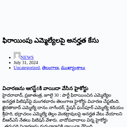
ఫిరాయింపు ఎమ్మెల్యేలపై అనర్హత కేసు
NEWS
July 31, 2024
Uncategorized
,
తెలంగాణ
,
ముఖ్యాంశాలు
విచారణను ఆగస్ట్‌1కి వాయిదా వేసిన హైకోర్టు
హైదరాబాద్‌, ప్రజాతంత్ర, జూలై 30 : పార్టీ ఫిరాయించిన ఎమ్మెల్యేల
అనర్హత పిటిషన్‌పై మంగళవారం తెలంగాణ హైకోర్టు విచారణ చేప్టటింది.
ఖైరతాబాద్‌ ఎమ్మెల్యే దానం నాగేందర్‌, స్టేషన్‌ ఘన్‌పూర్‌ ఎమ్మెల్యే కడియం
శ్రీహరి, భద్రాచలం ఎమ్మెల్యే తెల్లం వెంకట్రావులపై అనర్హత వేటు వేయాలని
బీఆర్‌ఎస్‌ నేతలు పిటిషన్‌ వేశారు. వాదోపవాదాలు విన్న హైకోర్టు
..తదుపరి విచారణను గురువారానికి వాయిదా వేసింది.