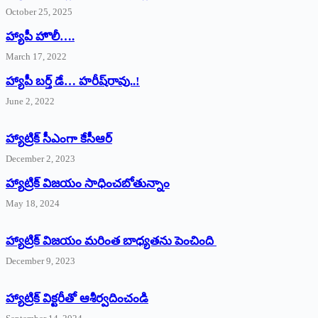
October 25, 2025
హ్యాపీ హొలీ….
March 17, 2022
హ్యాపీ బర్త్ ‌డే… హరీష్‌రావు..!
June 2, 2022
హ్యాట్రిక్‌ ‌సీఎంగా కేసీఆర్‌
December 2, 2023
హ్యాట్రిక్‌ విజయం సాధించబోతున్నాం
May 18, 2024
హ్యాట్రిక్ విజయం మరింత బాధ్యతను పెంచింది
December 9, 2023
హ్యాట్రిక్‌ ‌విక్టరీతో ఆశీర్వదించండి