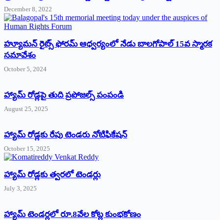
December 8, 2022
హ్యూమన్‌ రైట్స్‌ ఫోరమ్‌ ఆధ్వర్యంలో నేడు బాలగోపాల్‌ 15వ స్మారక
సమావేశం
October 5, 2024
హ్యామ్‌ రోడ్లపై తుది ప్రపోజల్స్‌ పంపండి
August 25, 2025
హ్యామ్‌ రోడ్లకు రేపు టెండరు నోటిఫికేషన్‌
October 15, 2025
హ్యామ్‌ రోడ్లకు త్వరలో టెండర్లు
July 3, 2025
హ్యామ్‌ ‌టెండర్లలో రూ.8వేల కోట్ల కుంభకోణం