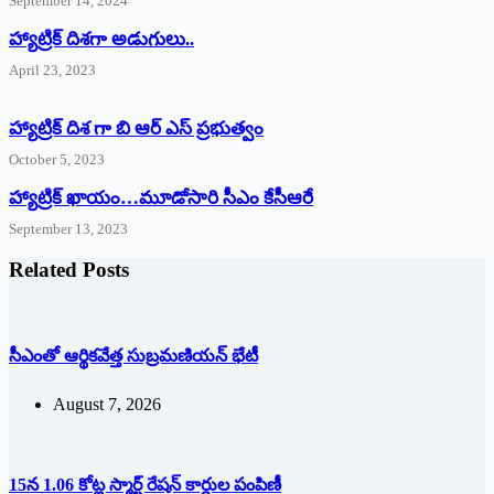
September 14, 2024
‌హ్యాట్రిక్‌ ‌దిశగా అడుగులు..
April 23, 2023
హ్యాట్రిక్ దిశ గా బి ఆర్ ఎస్ ప్రభుత్వం
October 5, 2023
హ్యాట్రిక్‌ ‌ఖాయం…మూడోసారి సీఎం కేసీఆరే
September 13, 2023
Related Posts
సీఎంతో ఆర్థికవేత్త సుబ్రమణియన్ భేటీ
August 7, 2026
15న 1.06 కోట్ల స్మార్ట్ రేషన్ కార్డుల పంపిణీ