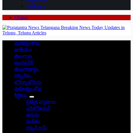
24 గంటలు
EPaper
ముఖ్యాంశాలు
జాతీయం
తెలంగాణ
ఆంధ్రప్రదేశ్
తెలంగాణార్థం
సన్నివేశం
బొమ్మా బొరుసు
సాహిత్యం-శోభ
శీర్షికలు
ప్రత్యేక వ్యాసాలు
ఎడిటోరియల్
అరుగు
సంకేతం
దక్కన్.కామ్