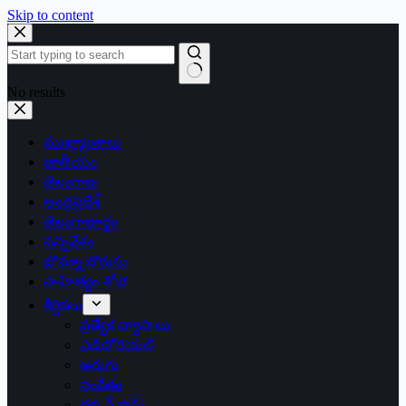
Skip to content
No results
ముఖ్యాంశాలు
జాతీయం
తెలంగాణ
ఆంధ్రప్రదేశ్
తెలంగాణార్థం
సన్నివేశం
బొమ్మా బొరుసు
సాహిత్యం-శోభ
శీర్షికలు
ప్రత్యేక వ్యాసాలు
ఎడిటోరియల్
అరుగు
సంకేతం
దక్కన్.కామ్