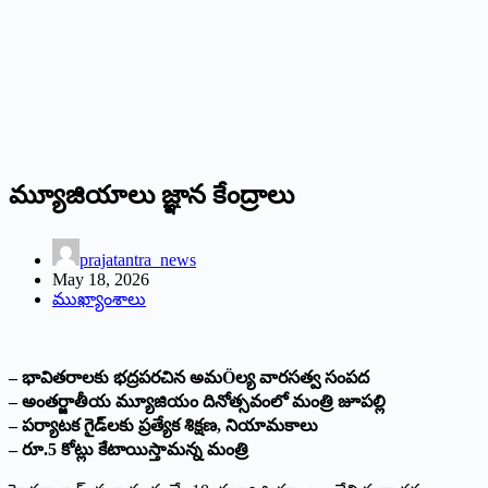
మ్యూజియాలు జ్ఞాన కేంద్రాలు
prajatantra_news
May 18, 2026
ముఖ్యాంశాలు
– భావితరాలకు భద్రపరచిన అమÖల్య వారసత్వ సంపద
– అంతర్జాతీయ మ్యూజియం దినోత్సవంలో మంత్రి జూపల్లి
– పర్యాటక గైడ్‌లకు ప్రత్యేక శిక్షణ, నియామకాలు
– రూ.5 కోట్లు కేటాయిస్తామన్న మంత్రి