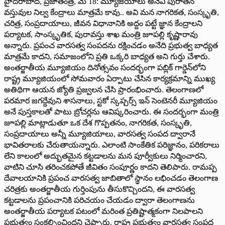
హైదరాబాద్, ప్రజాతంత్ర, మే 18: మ్యూజియాలు అనేవి పురాతన
వస్తువుల నిల్వ కేంద్రాలు మాత్రమే కావు.. అవి మన నాగరికత, సంస్కృతి,
చరిత్ర, సంప్రదాయాలు, జీవన విధానానికి అద్దం పట్టే జ్ఞాన కేంద్రాలని
పర్యాటక, సాంస్కృతిక, పురావస్తు శాఖ మంత్రి జూపల్లి కృష్ణారావు
అన్నారు. ప్రపంచ వారసత్వ సంపదను రక్షించడం అనేది ప్రభుత్వ బాధ్యత
మాత్రమే కాదని, సమాజంలోని ప్రతి ఒక్కరి బాధ్యత అని గుర్తు చేశారు.
అంతర్జాతీయ మ్యూజియం దినోత్సవం సందర్భంగా పబ్లిక్ గార్డెన్‌లోని
రాష్ట్ర మ్యూజియంలో సోమవారం ఏర్పాటు చేసిన కార్యక్రమాన్ని ముఖ్య
అతిథిగా ఆయన జ్యోతి ప్రజ్వలన చేసి ప్రారంభించారు. తెలంగాణలో
పరమార జగద్దేవుని శాసనాలు, స్టకో స్కప్చర్స్ ఇన్ సెంటెనరీ మ్యూజియం
అనే పుస్తకాలతో పాటు బ్రోచర్లను ఆవిష్కరించారు. ఈ సందర్భంగా మంత్రి
జూపల్లి మాట్లాడుతూ ఒక దేశ గొప్పతనం, నాగరికత, సంస్కృతి,
సంప్రదాయాలు అన్నీ మ్యూజియాలు, వారసత్వ సంపద ద్వారానే
భావితరాలకు చేరుతాయన్నారు. ఎలాంటి సాంకేతిక పరిజ్ఞానం, పరికరాలు
లేని కాలంలో అద్భుతమైన కట్టడాలను మన పూర్వీకులు నిర్మించారని,
వాటిని చూసి తరించకపోతే జీవితం సంపూర్ణం కాదని తెలిపారు. రామప్ప
దేవాలయానికి ప్రపంచ వారసత్వ జాబితాలో స్థానం లభించడం తెలంగాణ
చరిత్రకు అంతర్జాతీయ గుర్తింపును తీసుకొచ్చిందని, ఈ వారసత్వ
కట్టడాలను ప్రపంచానికి పరిచయం చేయడం ద్వారా తెలంగాణను
అంతర్జాతీయ పర్యాటక పటంలో మరింత ప్రతిష్టాత్మకంగా నిలపాలని
ప్రభుత్వం సంకల్పించిందని చెప్పారు. రాష్ట్ర ప్రభుత్వం వారసత్వ సంపద