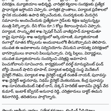
పరిరక్షణ, మ్యూజియాల అభివృద్ధి, చారిత్రక కట్టడాల సంరక్షణకు ప్రత్యేక
ప్రాధాన్యత ఇస్తోందని చెప్పారు. చారిత్రక ప్రాంతాలు, పర్యాటక ప్రదేశాలలో
స్థానిక యువతకు ఉపాధి కల్పించేందుకు, సందర్శకులకు మెరుగైన
సమాచారం అందించేందుకు ప్రత్యేకంగా గైడ్‌లకు శిక్షణ ఇవ్వనున్నట్లు
మంత్రి పేర్కొన్నారు. దీని కోసం రూ.5 కోట్లు కేటాయిస్తామని చెప్పారు.
పర్యాటక, సాంస్కృతిక శాఖ స్పెషల్ సీఎస్ వాణిప్రసాద్ మాట్లాడుతూ
రాష్ట్ర పురావస్తు శాఖ ఆధ్వర్యంలో ఆర్కియాలజీ, మ్యూజియాలజీ
రంగాల్లో నూతన కోర్సులను అందుబాటులోకి తీసుకొచ్చామని తెలిపారు.
యువత ఈ అవకాశాలను సద్వినియోగం చేసుకుని వారసత్వ పరిరక్షణలో
భాగస్వాములు కావాలని పిలుపునిచ్చారు. చిన్న పిల్లలు, విద్యార్థులు,
యువత మ్యూజియాలను సందర్శించి చరిత్రపై అవగాహన
పెంచుకోవాలని సూచించారు. కార్యక్రమంలో వరల్డ్ మాన్యుమెంట్ ఫండ్
బోర్డు మెంబర్ షాలిని భూపాల్, పర్యాటక అభివృద్ధి సంస్థ మెనేజింగ్
డైరెక్టర్ గౌతమి, పర్యాటక శాఖ డైరెక్టర్ లక్ష్మణ్ రంజిత్ నాయక్, పురావస్తు
శాఖ డైరెక్టర్ అర్జునరావు, నిథమ్ డైరెక్టర్ వెంకటరమణ, కేంద్ర పురావస్తు
శాఖ సూపరింటెండెంట్ నిఖిల్ దాస్, డెక్కన్ హెరిటేజ్ అకాడమీ చైర్మన్ వేద
కుమార్, ఇంటాక్ కన్వీనర్ అనురాధ రెడ్డి, చరిత్రకారులు డాక్టర్ ఈమని
శివనాగిరెడ్డి, తదితరులు పాల్గొన్నారు.
తెలుగు జాతీయ వార్తలు, ప్రత్యేక కథనాలు, ట్రెండింగ్ వీడియోలు