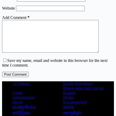
Website
Add Comment
*
Save my name, email and website in this browser for the next
time I comment.
Post Comment
24 గంటలు
Balala Bharatham
Bharat jodo yatra special
Crime
English
entertainment
Shoba
Sports
Uncategorized
అంతర్జాతీయం
అరుగు
అవర్గీకృతం
ఆద్యాత్మికం