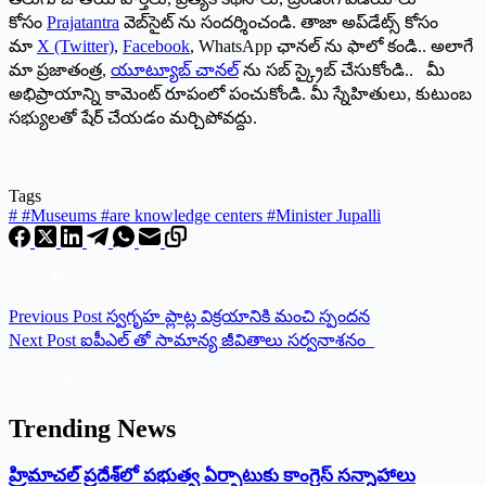
కోసం
Prajatantra
వెబ్‌సైట్ ను సందర్శించండి. తాజా అప్‌డేట్స్ కోసం
మా
X (Twitter)
,
Facebook
, WhatsApp ఛానల్ ను ఫాలో కండి.. అలాగే
మా ప్రజాతంత్ర,
యూట్యూబ్ చానల్
ను సబ్ స్క్రైబ్ చేసుకోండి.. మీ
అభిప్రాయాన్ని కామెంట్ రూపంలో పంచుకోండి. మీ స్నేహితులు, కుటుంబ
సభ్యులతో షేర్ చేయడం మర్చిపోవద్దు.
Tags
#
#Museums #are knowledge centers #Minister Jupalli
Previous
Post
స్వగృహ ప్లాట్ల విక్రయానికి మంచి స్పందన
Next
Post
ఐపీఎల్ తో సామాన్య జీవితాలు సర్వనాశనం
Trending News
‌హ్రిమాచల్‌ ‌ప్రదేశ్‌లో పభుత్వ ఏర్పాటుకు కాంగ్రెస్‌ ‌సన్నాహాలు