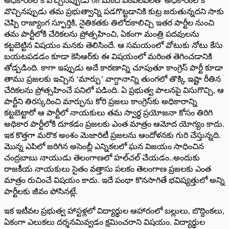
అధికారంలోకి వొచ్చినప్పుడు 68 మంది ఎంఎల్‌ఏలతో అధికారంలోకి
వొచ్చినప్పుడు తమ ప్రభుత్వాన్ని పడగొట్టడానికి కుట్ర జరుతున్నదని సాకు
చెప్పి రాజ్యాంగ స్ఫూర్తికి, నైతికతకు తిలోదకాలిచ్చి ఇతర పార్టీల నుంచి
తమ పార్టీలోకి చేరికలను ప్రోత్సహించి, ఏకంగా మంత్రి పదవులను
కట్టబెట్టిన విషయం మనకు తెలిసిందే. ఆ సమయంలో వోటుకు నోటు కేసు
బయటపడడం కూడా కెసిఆర్‌కు ఈ విషయంలో మరింత తెగించడానికి
తోడ్పడింది. కాగా ఇప్పుడు అదే కారణాన్ని చూపుతూ కాంగ్రెస్‌ ‌పార్టీ కూడా
తాము ప్రజలకు ఇచ్చిన ‘మార్పు’ వాగ్దానాన్ని తుంగలో తొక్కి ఇష్టా రీతిన
చేరికలను ప్రోత్సహించే పనిలో పడింది. ఏ ప్రభుత్వ పాలనపై విసుగొచ్చి, ఆ
పార్టీని తిరస్కరించి మార్పును కోరి ప్రజలు కాంగ్రెస్‌కు అధికారాన్ని
కట్టబెట్టారో ఆ పార్టీలో నాయకులు తమ స్వార్థ ప్రయోజనా కోసం తిరిగి
అధికార పార్టీలోకి దూకడం ప్రజలకు ఎంత మాత్రం ఆమోద యోగ్యం కాదు.
ఇక కొత్తగా మరొక అంశం మెజారిటీ ప్రజలను ఆందోళనకు గురి చేస్తున్నది.
మొన్న ఎపిలో జరిగిన అసెంబ్లీ ఎన్నికలలో ఘన విజయం సాధించిన
చంద్రబాబు నాయుడు తెలంగాణలో హల్‌చల్‌ ‌చేయడం..అందుకు
రాజకీయ నాయకులు సైతం వత్తాసు పలకం తెలంగాణ ప్రజలకు ఎంత
మాత్రం రుచించే విషయం కాదు. ఇదే పంథా కొనసాగితే భవిష్యత్తులో అన్ని
పార్టీలకు జీవం పోసినట్లే.
ఇక ఇటీవల ప్రభుత్వ హాస్టళ్లలో విద్యార్థుల ఆహారంలో బల్లులు, బొద్దింకలు,
ఏకంగా ఎలుకలు దర్శనమివ్వడం క్షమించరాని విషయం. విద్యార్థుల