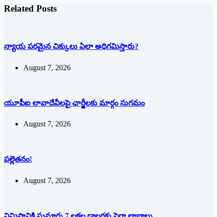
Related Posts
న్యాయ పరమైన చిక్కులు ఏలా అధిగమిస్తారు?
August 7, 2026
యూపీఐ లావాదేవీలపై ఛార్జీలకు మార్గం సుగమం
August 7, 2026
పల్లెతనం!
August 7, 2026
నిమిషానికి సుమారు 7 లక్షల డాలర్లకు పైగా లాభాలు