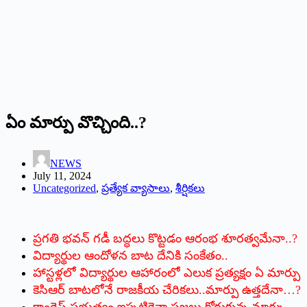
ఏం ‌మార్పు వొచ్చింది..?
NEWS
July 11, 2024
Uncategorized
,
ప్రత్యేక వ్యాసాలు
,
శీర్షికలు
ప్రగతి భవన్‌ ‌గడీ బద్ధలు కొట్టడం ఆరంభ శూరత్వమేనా..?
విద్యార్థుల ఆందోళన బాట దేనికి సంకేతం..
హాస్టళ్లలో విద్యార్థుల ఆహారంలో ఎలుక ప్రత్యక్షం ఏ మార్పు
కెసిఆర్‌ ‌బాటలోనే రాజకీయ చేరికలు..మార్పు ఉత్తదేనా…?
కాంగ్రెస్‌ ‌ప్రభుత్వం ఇప్పటికైనా ప్రజలు కోరుకున్న మార్పు