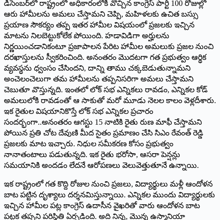
డిసెంబర్‌లో రాష్ట్రంలో అధికారంలోకి వొచ్చిన కాంగ్రెస్‌ ‌పార్టీ 100 రోజుల్లో
ఆరు హామీలను అమలు చేస్తామని చెప్పి, మహిళలకు ఉచిత బస్సు
ప్రయాణ సౌకర్యం తప్ప ఇతర హామీల విషయంలో ప్రజలకు ఇచ్చిన
మాటను నిలబెట్టుకోలేక పోయింది. హడావిడిగా అర్హులను
నిర్ణయించడానికంటూ ప్రజాపాలన పేరిట హామీల అమలుకు ప్రజల నుంచి
దరఖాస్తులను స్వీకరించింది. అనంతరం మొదటగా గత ప్రభుత్వం ఆర్థిక
వ్యవస్థను ధ్వంసం చేసిందని, దాన్ని తాము చక్కబెడుతున్నామని
అంచెలంచెలుగా తమ హామీలను తప్పనిసరిగా అమలు చేస్తామని
చెబుతూ వొస్తున్నది. ఇంతలో లోక్‌ ‌సభ ఎన్నికలు రావడం, ఎన్నికల కోడ్‌
అమలులోకి రావడంతో ఆ సాకుతో మరో మూడు నెలల కాలం వెళ్లదీశారు.
ఇక రైతుల విషయానికొస్తే లోక్‌ ‌సభ ఎన్నికల ప్రచారం
సందర్భంగా..అనంతరం ఆగస్టు 15 నాటికి రైతు రుణ మాఫీ చేస్తామని
పోయిన ప్రతి చోట దేవుణి మీద సైతం ప్రమాణం చేసి సిఎం రేవంత్‌ ‌రెడ్డి
ప్రజలకు మాట ఇచ్చారు. నిధుల సమీకరణ కోసం ప్రభుత్వం
నానాతంటాలు పడుతున్నది. ఇక రైతు భరోసా, ఆసరా పెన్షన్లు
సమయానికి అందడం లేదనే ఆరోపణలు వెలువెత్తుతూనే ఉన్నాయి.
ఇక రాష్ట్రంలో గత కొద్ది రోజుల నుంచి ప్రజలు, విద్యార్థులు మళ్లీ ఆందోళన
బాట పట్టిన దృశ్యాలు దర్శనమిస్తున్నాయి. ఎన్నికల ముందు విద్యార్థులకు
ఇచ్చిన హామీల పట్ల కాంగ్రెస్‌ ఉదాసీన వైఖరితో వారు ఆందోళన బాట
పట్టక తప్పని పరిస్థితి ఏర్పడింది. అది నిన్న, మొన్న ఉస్మానియా