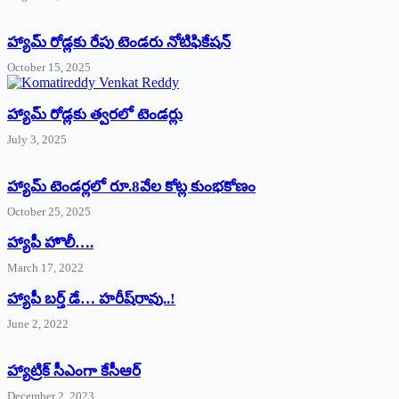
హ్యామ్‌ రోడ్లకు రేపు టెండరు నోటిఫికేషన్‌
October 15, 2025
హ్యామ్‌ రోడ్లకు త్వరలో టెండర్లు
July 3, 2025
హ్యామ్‌ ‌టెండర్లలో రూ.8వేల కోట్ల కుంభకోణం
October 25, 2025
హ్యాపీ హొలీ….
March 17, 2022
హ్యాపీ బర్త్ ‌డే… హరీష్‌రావు..!
June 2, 2022
హ్యాట్రిక్‌ ‌సీఎంగా కేసీఆర్‌
December 2, 2023