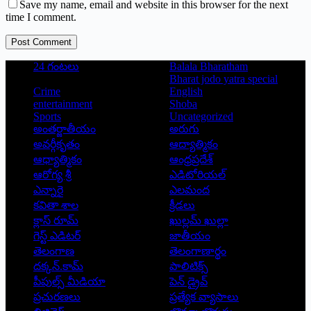
Save my name, email and website in this browser for the next
time I comment.
Post Comment
24 గంటలు
Balala Bharatham
Bharat jodo yatra special
Crime
English
entertainment
Shoba
Sports
Uncategorized
అంతర్జాతీయం
అరుగు
అవర్గీకృతం
ఆద్యాత్మికం
ఆధ్యాత్మికం
ఆంధ్రప్రదేశ్
ఆరోగ్య శ్రీ
ఎడిటోరియల్
ఎన్నారై
ఎలమంద
కవితా శాల
క్రీడలు
క్లాస్ రూమ్
ఖుల్లమ్ ఖుల్లా
గెస్ట్ ఎడిటర్
జాతీయం
తెలంగాణ
తెలంగాణార్థం
దక్కన్.కామ్
పాలిటిక్స్
పీపుల్స్ ‌మీడియా
పెన్ డ్రైవ్
ప్రచురణలు
ప్రత్యేక వ్యాసాలు