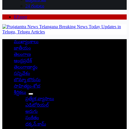
24 గంటలు
EPaper
ముఖ్యాంశాలు
జాతీయం
తెలంగాణ
ఆంధ్రప్రదేశ్
తెలంగాణార్థం
సన్నివేశం
బొమ్మా బొరుసు
సాహిత్యం-శోభ
శీర్షికలు
ప్రత్యేక వ్యాసాలు
ఎడిటోరియల్
అరుగు
సంకేతం
దక్కన్.కామ్