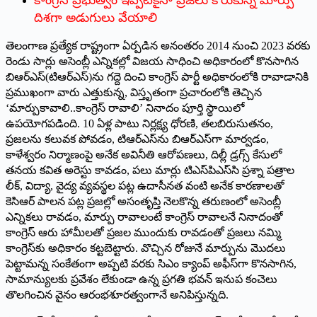
దిశగా అడుగులు వేయాలి
తెలంగాణ ప్రత్యేక రాష్ట్రంగా ఏర్పడిన అనంతరం 2014 నుంచి 2023 వరకు
రెండు సార్లు అసెంబ్లీ ఎన్నికల్లో విజయ సాధించి అధికారంలో కొనసాగిన
బిఆర్‌ఎస్‌(‌టిఆర్‌ఎస్‌)‌ను గద్దె దించి కాంగ్రెస్‌ ‌పార్టీ అధికారంలోకి రావాడానికి
ప్రముఖంగా వారు ఎత్తుకున్న, విస్తృతంగా ప్రచారంలోకి తెచ్చిన
‘మార్పుకావాలి..కాంగ్రెస్‌ ‌రావాలి’ నినాదం పూర్తి స్థాయిలో
ఉపయోగపడింది. 10 ఏళ్ల పాటు నిర్లక్ష్య ధోరణి, తలబిరుసుతనం,
ప్రజలను కలువక పోవడం, టిఆర్‌ఎస్‌ను బిఆర్‌ఎస్‌గా మార్వడం,
కాళేశ్వరం నిర్మాణంపై అనేక అవినీతి ఆరోపణలు, దిల్లీ డ్రగ్స్ ‌కేసులో
తనయ కవిత అరెస్టు కావడం, పలు మార్లు టిఎస్‌పిఎస్‌సి ప్రశ్నా పత్రాల
లీక్‌, ‌విద్యా, వైద్య వ్యవస్థల పట్ల ఉదాసీనత వంటి అనేక కారణాలతో
కెసిఆర్‌ ‌పాలన పట్ల ప్రజల్లో అసంతృప్తి నెలకొన్న తరుణంలో అసెంబ్లీ
ఎన్నికలు రావడం, మార్పు రావాలంటే కాంగ్రెస్‌ ‌రావాలనే నినాదంతో
కాంగ్రెస్‌ ఆరు హామీలతో ప్రజల ముందుకు రావడంతో ప్రజలు నమ్మి
కాంగ్రెస్‌కు అధికారం కట్టబెట్టారు. వొచ్చిన రోజునే మార్పును మొదలు
పెట్టామన్న సంకేతంగా అప్పటి వరకు సిఎం క్యాంప్‌ అఫీస్‌గా కొనసాగిన,
సామాన్యులకు ప్రవేశం లేకుండా ఉన్న ప్రగతి భవన్‌ ఇనుప కంచెలు
తొలగించిన వైనం ఆరంభశూరత్వంగానే అనిపిస్తున్నది.