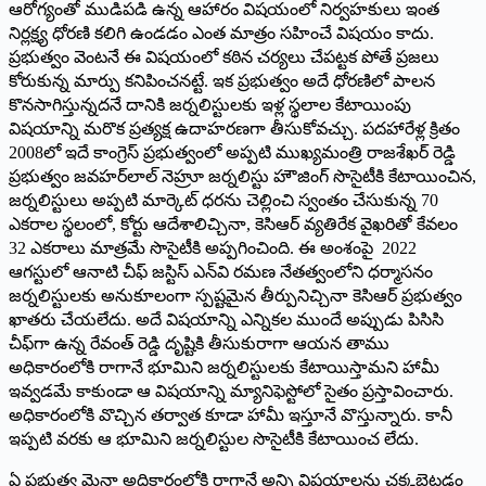
ఆరోగ్యంతో ముడిపడి ఉన్న ఆహారం విషయంలో నిర్వహకులు ఇంత
నిర్లక్ష్య ధోరణి కలిగి ఉండడం ఎంత మాత్రం సహించే విషయం కాదు.
ప్రభుత్వం వెంటనే ఈ విషయంలో కఠిన చర్యలు చేపట్టక పోతే ప్రజలు
కోరుకున్న మార్పు కనిపించనట్టే. ఇక ప్రభుత్వం అదే ధోరణిలో పాలన
కొనసాగిస్తున్నదనే దానికి జర్నలిస్టులకు ఇళ్ల స్థలాల కేటాయింపు
విషయాన్ని మరొక ప్రత్యక్ష ఉదాహరణగా తీసుకోవచ్చు. పదహారేళ్ల క్రితం
2008లో ఇదే కాంగ్రెస్‌ ‌ప్రభుత్వంలో అప్పటి ముఖ్యమంత్రి రాజశేఖర్‌ ‌రెడ్డి
ప్రభుత్వం జవహర్‌లాల్‌ ‌నెహ్రూ జర్నలిస్టు హౌజింగ్‌ ‌సొసైటీకి కేటాయించిన,
జర్నలిస్టులు అప్పటి మార్కెట్‌ ‌ధరను చెల్లించి స్వంతం చేసుకున్న 70
ఎకరాల స్థలంలో, కోర్టు ఆదేశాలిచ్చినా, కెసిఆర్‌ ‌వ్యతిరేక వైఖరితో కేవలం
32 ఎకరాలు మాత్రమే సొసైటీకి అప్పగించింది. ఈ అంశంపై 2022
ఆగస్టులో ఆనాటి చీఫ్‌ ‌జస్టిస్‌ ఎన్‌వి రమణ నేతత్వంలోని ధర్మాసనం
జర్నలిస్టులకు అనుకూలంగా స్పష్టమైన తీర్పునిచ్చినా కెసిఆర్‌ ‌ప్రభుత్వం
ఖాతరు చేయలేదు. అదే విషయాన్ని ఎన్నికల ముందే అప్పుడు పిసిసి
చీఫ్‌గా ఉన్న రేవంత్‌ ‌రెడ్డి దృష్టికి తీసుకురాగా ఆయన తాము
అధికారంలోకి రాగానే భూమిని జర్నలిస్టులకు కేటాయిస్తామని హామీ
ఇవ్వడమే కాకుండా ఆ విషయాన్ని మ్యానిఫెస్టోలో సైతం ప్రస్తావించారు.
అధికారంలోకి వొచ్చిన తర్వాత కూడా హామీ ఇస్తూనే వొస్తున్నారు. కానీ
ఇప్పటి వరకు ఆ భూమిని జర్నలిస్టుల సొసైటీకి కేటాయించ లేదు.
ఏ ప్రభుత్వ మైనా అధికారంలోకి రాగానే అన్ని విషయాలను చక్కబెట్టడం