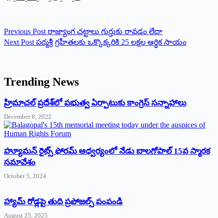
Previous
Post
రాజ్యాంగ చట్టాలు గుర్తుకు రావడం లేదా
Next
Post
పద్మశ్రీ గ్రహీతలకు ఒక్కొక్కరికి 25 లక్షల ఆర్థిక సాయం
Trending News
‌హ్రిమాచల్‌ ‌ప్రదేశ్‌లో పభుత్వ ఏర్పాటుకు కాంగ్రెస్‌ ‌సన్నాహాలు
December 8, 2022
హ్యూమన్‌ రైట్స్‌ ఫోరమ్‌ ఆధ్వర్యంలో నేడు బాలగోపాల్‌ 15వ స్మారక
సమావేశం
October 5, 2024
హ్యామ్‌ రోడ్లపై తుది ప్రపోజల్స్‌ పంపండి
August 25, 2025