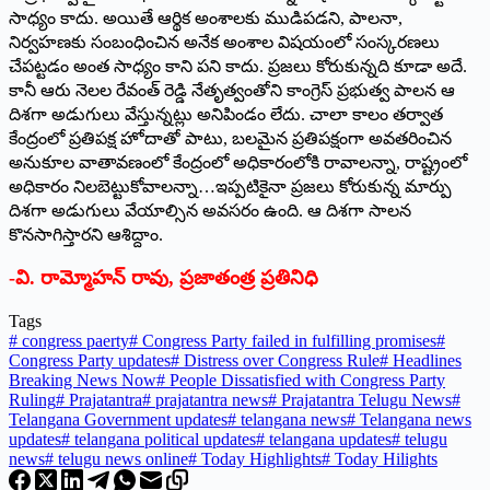
సాధ్యం కాదు. అయితే ఆర్థిక అంశాలకు ముడిపడని, పాలనా,
నిర్వహణకు సంబంధించిన అనేక అంశాల విషయంలో సంస్కరణలు
చేపట్టడం అంత సాధ్యం కాని పని కాదు. ప్రజలు కోరుకున్నది కూడా అదే.
కానీ ఆరు నెలల రేవంత్‌ ‌రెడ్డి నేతృత్వంతోని కాంగ్రెస్‌ ‌ప్రభుత్వ పాలన ఆ
దిశగా అడుగులు వేస్తున్నట్లు అనిపిండం లేదు. చాలా కాలం తర్వాత
కేంద్రంలో ప్రతిపక్ష హోదాతో పాటు, బలమైన ప్రతిపక్షంగా అవతరించిన
అనుకూల వాతావణంలో కేంద్రంలో అధికారంలోకి రావాలన్నా, రాష్ట్రంలో
అధికారం నిలబెట్టుకోవాలన్నా…ఇప్పటికై
నా ప్రజలు కోరుకున్న మార్పు
దిశగా అడుగులు వేయాల్సిన అవసరం ఉంది. ఆ దిశగా సాలన
కొనసాగిస్తారని ఆశిద్దాం.
-వి. రామ్మోహన్‌ ‌రావు, ప్రజాతంత్ర ప్రతినిధి
Tags
#
congress paerty
#
Congress Party failed in fulfilling promises
#
Congress Party updates
#
Distress over Congress Rule
#
Headlines
Breaking News Now
#
People Dissatisfied with Congress Party
Ruling
#
Prajatantra
#
prajatantra news
#
Prajatantra Telugu News
#
Telangana Government updates
#
telangana news
#
Telangana news
updates
#
telangana political updates
#
telangana updates
#
telugu
news
#
telugu news online
#
Today Highlights
#
Today Hilights