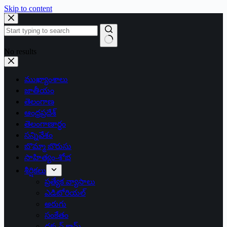
Skip to content
No results
ముఖ్యాంశాలు
జాతీయం
తెలంగాణ
ఆంధ్రప్రదేశ్
తెలంగాణార్థం
సన్నివేశం
బొమ్మా బొరుసు
సాహిత్యం-శోభ
శీర్షికలు
ప్రత్యేక వ్యాసాలు
ఎడిటోరియల్
అరుగు
సంకేతం
దక్కన్.కామ్