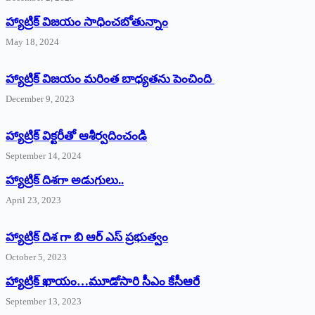
హ్యాట్రిక్‌ విజయం సాధించబోతున్నాం
May 18, 2024
హ్యాట్రిక్ విజయం మరింత బాధ్యతను పెంచింది
December 9, 2023
హ్యాట్రిక్‌ ‌విక్టరీతో ఆశీర్వదించండి
September 14, 2024
‌హ్యాట్రిక్‌ ‌దిశగా అడుగులు..
April 23, 2023
హ్యాట్రిక్ దిశ గా బి ఆర్ ఎస్ ప్రభుత్వం
October 5, 2023
హ్యాట్రిక్‌ ‌ఖాయం…మూడోసారి సీఎం కేసీఆరే
September 13, 2023