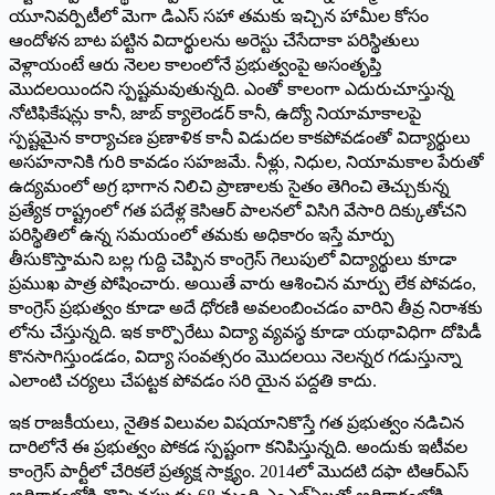
యూనివర్పిటీలో మెగా డిఎస్‌ ‌సహా తమకు ఇచ్చిన హామీల కోసం
ఆందోళన బాట పట్టిన విదార్థులను అరెస్టు చేసేదాకా పరిస్థితులు
వెళ్లాయంటే ఆరు నెలల కాలంలోనే ప్రభుత్వంపై అసంతృప్తి
మొదలయిందని స్పష్టమవుతున్నది. ఎంతో కాలంగా ఎదురుచూస్తున్న
నోటిఫికేషన్లు కానీ, జాబ్‌ ‌క్యాలెండర్‌ ‌కానీ, ఉద్యో నియామాకాలపై
స్పష్టమైన కార్యాచణ ప్రణాళిక కానీ విడుదల కాకపోవడంతో విద్యార్థులు
అసహనానికి గురి కావడం సహజమే. నీళ్లు, నిధుల, నియామకాల పేరుతో
ఉద్యమంలో అగ్ర భాగాన నిలిచి ప్రాణాలకు సైతం తెగించి తెచ్చుకున్న
ప్రత్యేక రాష్ట్రంలో గత పదేళ్ల కెసిఆర్‌ ‌పాలనలో విసిగి వేసారి దిక్కుతోచని
పరిస్థితిలో ఉన్న సమయంలో తమకు అధికారం ఇస్తే మార్పు
తీసుకొస్తామని బల్ల గుద్ది చెప్పిన కాంగ్రెస్‌ ‌గెలుపులో విద్యార్థులు కూడా
ప్రముఖ పాత్ర పోషించారు. అయితే వారు ఆశించిన మార్పు లేక పోవడం,
కాంగ్రెస్‌ ‌ప్రభుత్వం కూడా అదే ధోరణి అవలంబించడం వారిని తీవ్ర నిరాశకు
లోను చేస్తున్నది. ఇక కార్పొరేటు విద్యా వ్యవస్థ కూడా యథావిధిగా దోపిడీ
కొనసాగిస్తుండడం, విద్యా సంవత్సరం మొదలయి నెలన్నర గడుస్తున్నా
ఎలాంటి చర్యలు చేపట్టక పోవడం సరి యైన పద్దతి కాదు.
ఇక రాజకీయలు, నైతిక విలువల విషయానికొస్తే గత ప్రభుత్వం నడిచిన
దారిలోనే ఈ ప్రభుత్వం పోకడ స్పష్టంగా కనిపిస్తున్నది. అందుకు ఇటీవల
కాంగ్రెస్‌ ‌పార్టీలో చేరికలే ప్రత్యక్ష సాక్ష్యం. 2014లో మొదటి దఫా టిఆర్‌ఎస్‌