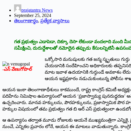
prajatantra News
September 25, 2024
తెలంగాణార్థం
,
ప్రత్యేక వ్యాసాలు
గత ప్రభుత్వం ఎడాపెడా, దిక్కూ దెసా లేకుండా వందలాది మంది మీద 
సమీక్షించి, దురుద్దేశాలతో నమోదైన తప్పుడు కేసులన్నిటినీ ఉపసంహర
ఒక్కోసారి మనుషులకు గత జన్మ స్మృతులు గుర్త
చేయడానికి సందేహించని అధికారులకు తప్పనిసరిగ
-ఎన్‌ వేణుగోపాల్‌
మాట ఇవాళ ఉదయానికి గుర్తుండే అవకాశం లేదు గ
ఆయన ఇష్టప్రకారం నడుచుకుంటున్న పోలీసు శాఖ
ఆయన ఇంకా తెలంగాణాధీశులు కాకముందే, రాష్ట్ర కాంగ్రెస్ కమిటీ అధ్యక్
పదిహేను నిమిషాల ఉపన్యాసంలో ఆయన ‘ప్రజాస్వామ్య పునరుద్ధరణ’ అనే మ
ఉచ్చరించారు. మానవ హక్కులను, పౌరహక్కులను, ప్రజాస్వామిక పౌర హక్కు
హక్కుల విషయంలో తమ ప్రభుత్వం గత బి ఆర్ ఎస్ ప్రభుత్వంలా ఉండబోద
ఆ ఉపన్యాసం తర్వాత మూడు రోజులకు ఆయనే ముఖ్యమంత్రిగా ఎన్నికై, ప
నుంచే, ఎన్నికల ప్రచారం లోనే, ఆయన ఈ మాటలు వాడుతున్నారు. కాంగ్రెస