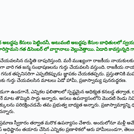
అబద్ధపు కేసులు పెట్టిందనీ, అటువంటి అబద్ధపు కేసుల బాధితులలో స్వయంగా
ిస్తామని గత డిసెంబర్ లో వాగ్దానాలు వెల్లువెత్తాయి. ఏడాది కావస్తున్నది
ు చేయవలసిన దుస్థితి దాపురిస్తుంది. మరీ ముఖ్యంగా రాజకీయ నాయకులకు
ా వారి గత జన్మ సంభాషణలను గుర్తు చేయవలసి వస్తుంది. రాజకీయ నాయకులకై
నుక తప్పనిసరిగా ఎప్పటికప్పుడు జ్ఞాపకం చేయకతప్పదు. ప్రస్తుతానికి 
కు గుర్తు చేయవలసిన మాటలు ఏడో హామీ, ప్రజాస్వామ్య పునరుద్ధరణ.
షుడుగా ఉండగానే, ఎన్నికల ఫలితాలలో స్పష్టమైన ఆధిక్యత కనబడ్డ తర్వాత, 
ాట తొమ్మిది సార్లు అన్నారు. అసలు ఉపన్యాసంలోని మొదటి రెండు నిమిష
లను పరిరక్షించడమే తమ ప్రభుత్వ బాధ్యత అన్నారు. ప్రజాస్వామ్యాన్ని ధ
న్నారు.
్రమాణ స్వీకారం తర్వాత మరొక ఉపన్యాసం చేశారు. అందులోనూ మళ్లీ అవే
్ అధిష్టానం తయారు చేసిన ఎన్నికల ప్రణాళికలో ఆరు హామీలుండగా, తెలంగా