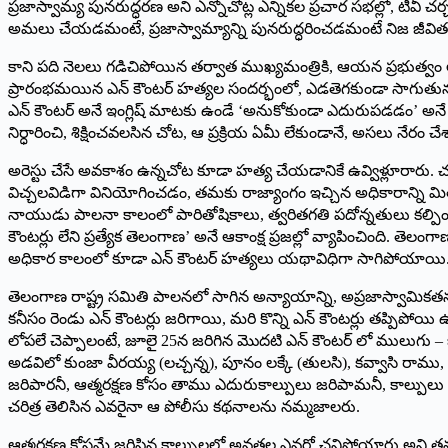
ప్రజాస్వామ్య పునరుద్ధరణ అని ఎన్నోచోట్ల ఎన్నికల ప్రచార సభల్లో, టీవీ
అమలు చేయడమంటే, ప్రజాస్వామ్యాన్ని పునరుద్ధరించడమంటే నిజ జీవిత
కాని పది నెలలు గడిచిపోయిన తర్వాత ముఖ్యమంత్రికి, ఆయన ప్రభుత్వం లో
ప్రారంభమయిన ఎన్ కౌంటర్ హత్యల సందర్భంలో, ఎడతెగకుండా సాగుతున్న పో
ఎన్ కౌంటర్ అనే ఇంగ్లిష్ మాటకు ఉండే ‘అనుకోకుండా ఎదురుపడడం’ అనే అసలు అ
నిర్ధారించి, శిక్షించవలసిన చోట, ఆ ప్రక్రియ ఏమీ లేకుండానే, అసలు నేరం 
అరెస్టు చేసే అవకాశం ఉన్నచోట కూడా హత్య చేయడానికే ఉవ్విళ్లూరారు. 
విచ్చలవిడిగా వినియోగించడం, తమకు రాజ్యాంగం ఇచ్చిన అధికారాన్ని మ
నాయుడు పాలనా కాలంలో పారితోషికాలు, త్వరితగతి పదోన్నతులు కల్పిం
కౌంటర్లు లేని ప్రత్యేక తెలంగాణ’ అనే ఆకాంక్ష ప్రజల్లో వ్యాపించింది.
అధికార కాలంలో కూడా ఎన్ కౌంటర్ హత్యలు యథావిధిగా సాగిపోయాయి
తెలంగాణ రాష్ట్ర సమితి పాలనలో సాగిన అన్యాయాన్ని, అప్రజాస్వామికతను సర
కనీసం రెండు ఎన్ కౌంటర్లు జరిగాయి, మరి కొన్ని ఎన్ కౌంటర్లు తప్పి
లోపలే చెప్పాలంటే, జూలై 25న జరిగిన మొదటి ఎన్ కౌంటర్ లో ములుగు – భద్ర
అడవిలో కుంజా వీరయ్య (లచ్చన్న), పూనం లక్కే (తులసి), కవ్వాసి రాము,
జరిపారనీ, ఆత్మరక్షణ కోసం తాము ఎదురుకాల్పులు జరిపామనీ, కాల్పులు
చరిత్ర తెలిసిన ఎవరైనా ఆ పోలీసు కథనాలను నమ్మజాలరు.
ఆత్మరక్షణ కోసమే జరిపిన కాల్పులలో అవతల ఎవరో చనిపోయారు అని త