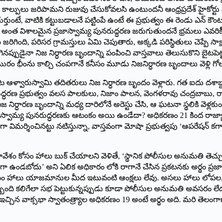
్పులు జరిపామని రుజువు చేసుకోవలసి ఉంటుందనీ ఆంధ్రప్రదేశ్ హైకోర్టు 
్తుంటే, వాటికి కట్టుబడాలనే పట్టింపే ఉంటే ఈ ప్రభుత్వం ఈ రెండు ఎన్ కౌ
లి. అంత విశాలమైన ప్రజాస్వామ్య పునరుద్ధరణ జరుగుతుందనే భ్రమలు ఎవరి
జరిగింది, పరిసర గ్రామస్తులు ఏమి చెపుతారు, అక్కడి పరిస్థితులు చెప్పే
నప్పుడైనా నిజ నిర్ధారణ బృందాన్ని పంపించి వాస్తవాలు తెలుసుకొని బైటపెట
ం భీంను కాల్చి చంపగానే కనీసం మూడు నిజనిర్ధారణ బృందాలు వెళ్లి గోల
ట ఆళ్వారుస్వామి తదితరులు నిజ నిర్ధారణ బృందం వెళ్లారు. గత ఐదు దశాబ్ద
ద్ధరణ ప్రభుత్వం వలస పాలకులు, నిజాం పాలన, వెంగళరావు చంద్రబాబు, రాజశ
్ధారణ బృందాన్ని మధ్య దారిలోనే అరెస్టు చేసి, ఆ ఘటనా స్థలికి వెళ్లకుండ
ప్రజాస్వామ్య పునరుద్ధరణకు ఆటంకం అయి ఉండేదా? అధికరణం 21 కింద రాజ్య
ంగా విమర్శించినట్టు నటిస్తున్నా, వాస్తవంగా మోషా ప్రభుత్వపు ‘ఆపరేషన్ కగా
మావేశం కోసం హాలు బుక్ చేయాలని వెళితే, ‘స్థానిక పోలీసుల అనుమతి తెచ
ఉండబోదు’ అని ఏలిక అధికారం లోకి రాగానే చేసిన ప్రకటనకు అర్థం ప్రజా
నీసం హాలు యాజమానుల మీద ఇటువంటి ఆంక్షలు లేవు. అసలు హాలు లోపల
ఇబ్బంది కలిగేలా సభ పెట్టుకున్నప్పుడు కూడా పోలీసుల అనుమతి అవసరం లేదు
చిన వాక్సభా స్వాతంత్ర్యాల అధికరణం 19 అంటే అర్థం అది. మరి తెలంగాణా