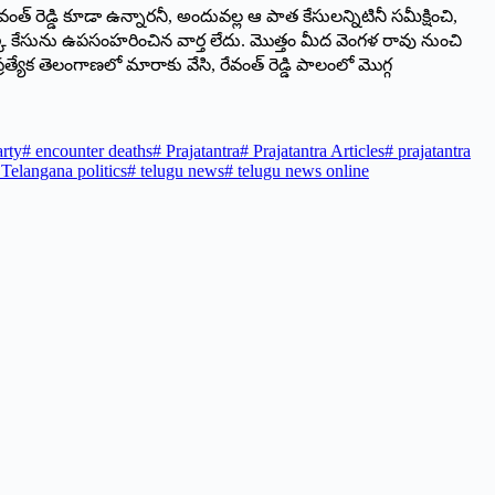
 రెడ్డి కూడా ఉన్నారనీ, అందువల్ల ఆ పాత కేసులన్నిటినీ సమీక్షించి,
ఒక్క కేసును ఉపసంహరించిన వార్త లేదు. మొత్తం మీద వెంగళ రావు నుంచి
రత్యేక తెలంగాణలో మారాకు వేసి, రేవంత్ రెడ్డి పాలంలో మొగ్గ
rty
#
encounter deaths
#
Prajatantra
#
Prajatantra Articles
#
prajatantra
Telangana politics
#
telugu news
#
telugu news online