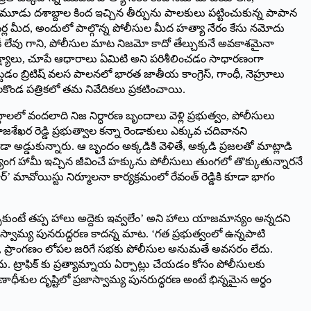
మూడు దశాబ్దాల కింద ఇచ్చిన తీర్పును పాలకులు పట్టించుకున్న పాపాన
ంటర్ల మీద, అందులో పాల్గొన్న పోలీసుల మీద హత్యా నేరం కేసు నమోదు
కీ లేవు గాని, పోలీసుల మాట నిజమో కాదో తేల్చుకునే అవకాశమైనా
 సాక్ష్యాలు, చూపే ఆధారాలు ఏమిటి అని పరిశీలించడం సాధారణంగా
్టడం బ్రిటిష్ వలస పాలనలో భారత జాతీయ కాంగ్రెస్, గాంధీ, నెహ్రూలు
కొండ పత్రికలో తమ నివేదికలు ప్రకటించాయి.
ాలలో వందలాది నిజ నిర్ధారణ బృందాలు వెళ్లి ప్రభుత్వం, పోలీసులు
ేఖర రెడ్డి ప్రభుత్వాల కన్నా రెండాకులు ఎక్కువ చదివానని
ా అడ్డుకున్నారు. ఆ బృందం అక్కడికి వెళితే, అక్కడి ప్రజలతో మాట్లాడి
ాంగ హామీ ఇచ్చిన జీవించే హక్కును పోలీసులు తుంగలో తొక్కుతున్నారనే
ర్’ మావోయిస్టు నిర్మూలనా కార్యక్రమంలో రేవంత్ రెడ్డికి కూడా భాగం
్చుకుంటే తప్ప హాలు అద్దెకు ఇవ్వలేం’ అని హాలు యాజమాన్యం అన్నదని
స్వామ్య పునరుద్ధరణ కాదన్న మాట. ‘గత ప్రభుత్వంలో ఉన్నపాటి
, ప్రాంగణం లోపల జరిగే సభకు పోలీసుల అనుమతే అవసరం లేదు.
. ట్రాఫిక్ కు ప్రత్యామ్నాయ ఏర్పాట్లు చేయడం కోసం పోలీసులకు
ధీశుల దృష్టిలో ప్రజాస్వామ్య పునరుద్ధరణ అంటే భిన్నమైన అర్థం