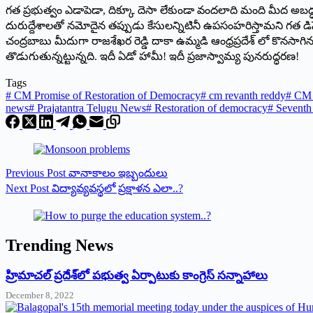
గత ప్రభుత్వం ఎడాపెడా, దిక్కూ దెసా లేకుండా వందలాది మంది మీద అబద్ధప
దురుద్దేశాలతో నమోదైన తప్పుడు కేసులన్నిటినీ ఉపసంహరిస్తామని గత డిసెం
చంద్రబాబు మీదుగా రాజశేఖర రెడ్డి దాకా ఉమ్మడి ఆంధ్రప్రదేశ్ లో కొనసాగిన
తొడుగుతున్నట్టున్నది. ఇదీ ఏడో హామీ! ఇదీ ప్రజాస్వామ్య పునరుద్ధరణ!
Tags
#
CM Promise of Restoration of Democracy
#
cm revanth reddy
#
CM 
news
#
Prajatantra Telugu News
#
Restoration of democracy
#
Seventh 
Previous
Post
వానాకాలం ఇబ్బందులు
Next
Post
విద్యావ్యవస్థలో ప్రక్షాళన ఎలా..?
Trending News
‌హ్రిమాచల్‌ ‌ప్రదేశ్‌లో పభుత్వ ఏర్పాటుకు కాంగ్రెస్‌ ‌సన్నాహాలు
December 8, 2022