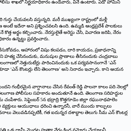
ా పోలీసు శాఖలో నిర్ణయాధికారం ఉండేవారు, వినే ఉంటారు. ఏడో హామీని
ుర్తు చేయవలసి వస్తున్నది. మరీ ముఖ్యంగా రాష్ట్రంలో మళ్లీ
టే ఇదేనా అని ప్రశ్నించవలసి ఉంది. ఉమ్మడి ఆంధ్రప్రదేశ్ పాలకులు
్త అర్థం కల్పించారు. నేరస్తులైతే అరెస్టు చేసి, విచారణ జరిపి, నేరం
ారం ఉన్నట్టు ప్రవర్తించారు.
టు చేసుకోవడం, ఆహారంలో విషం కలపడం, దారి కాయడం, ప్రజాధనాన్ని
కొని హత్య చేసినందుకు, మనుషుల ప్రాణాలు తీసినందుకు చంద్రబాబు
గాణలో నెత్తురుటేర్లు పారించినందుకు ఒక పర్యవసానంగానే ‘ఎన్
వు కూడా ‘ఎన్ కౌంటర్లు లేని తెలంగాణ’ అని నినాదం ఇచ్చారు. కాని ఆయన
ందని గంభీరమైన వాగ్దానాలు చేసిన రేవంత్ రెడ్డి పాలనా కాలం పది నెలల్లో
త్యలకు తెలంగాణ పోలీసుల సహకారం అందుతూనే ఉంది. తెలంగాణ సరిహద్దుల
ంపేశారు. సెప్టెంబర్ 5న భద్రాద్రి కొత్తగూడెం జిల్లా రఘునాథపాలెం
ి వ్యక్తులు ఆయుధాలు ధరించి ఉన్నారనీ, వారే ముందు కాల్పులు
లు వెలువడినప్పటికీ, గత ఐదున్నర దశాబ్దాల తెలుగు సీమ ఎన్ కౌంటర్ల
తి ఒక్కదాన్నీ మొదట హత్యా నేరం కింద నమోదు చేయాలనీ,