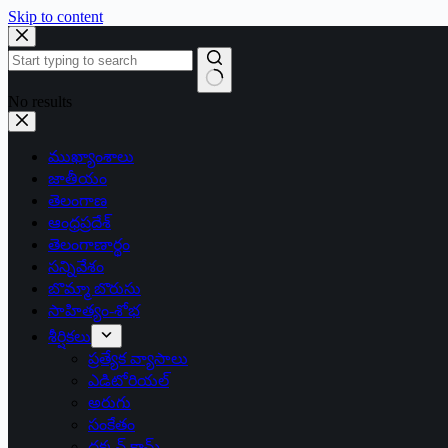
Skip to content
No results
ముఖ్యాంశాలు
జాతీయం
తెలంగాణ
ఆంధ్రప్రదేశ్
తెలంగాణార్థం
సన్నివేశం
బొమ్మా బొరుసు
సాహిత్యం-శోభ
శీర్షికలు
ప్రత్యేక వ్యాసాలు
ఎడిటోరియల్
అరుగు
సంకేతం
దక్కన్.కామ్