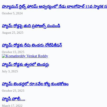
హ్యూమన్‌ రైట్స్‌ ఫోరమ్‌ ఆధ్వర్యంలో నేడు బాలగోపాల్‌ 15వ స్మారక
October 5, 2024
హ్యామ్‌ రోడ్లపై తుది ప్రపోజల్స్‌ పంపండి
August 25, 2025
హ్యామ్‌ రోడ్లకు రేపు టెండరు నోటిఫికేషన్‌
October 15, 2025
హ్యామ్‌ రోడ్లకు త్వరలో టెండర్లు
July 3, 2025
హ్యామ్‌ ‌టెండర్లలో రూ.8వేల కోట్ల కుంభకోణం
October 25, 2025
హ్యాపీ హొలీ….
March 17, 2022