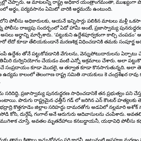
 చర్చల్లో చెప్పారు. ఆ మాటలన్నీ రాష్ట్ర అధికార యంత్రాంగమంతా, ముఖ్యంగ
ంలో అర్థం, పర్యవసానం ఏమిటో వారికి అర్థమయే ఉంటుంది.
ని పోలీసు అధికారులకు, ఆయనే ఇన్నిసార్లు పలికిన మాటలు మళ్లీ ఒకసారి గ
లీసు రాజ్యపు సందర్భంలో ఏడో హామీ అంటే, ప్రజాస్వామ్య పునరుద్ధరణ అం
ర్థాన్ని మార్చేశారు. ‘పట్టుకుని ఉద్దేశపూర్వకంగా కాల్చి చంపడం’ అనే కొత
చేశారో లేదో కూడా తేలియకుండానే మరణశిక్ష విధించడానికి తమకు సంపూర్ణ అధిక
చంపే ఉద్దేశం తోనే పట్టుకోవడానికి వేగులను, వెన్నుపోటుదారులను ఏర్పా
ితిమీరి దుర్వినియోగం చేయడం వంటి ఎన్నో అక్రమాలు చేశారు. అలా పట్టు
చే సంప్రదాయం కూడా మొదలై, ఆ తర్వాత కూడా కొనసాగుతున్నది. అలా తెలం
 తెలంగాణ ఉద్యమ కాలంలో తెలంగాణ రాష్ట్ర సమితి నాయకులు కె చంద్రశేఖర రా
.
ిదిద్ది, ప్రజాస్వామ్య పునరుద్ధరణ సాధించడానికే తన ప్రభుత్వం పని చేస్తు
పోయి ఉంటాయి. పొరుగు రాష్ట్రమైన ఛత్తీస్ గడ్ లో జరిగిన ఎన్ కౌంటర్ హ
ాద్రి కొత్తగూడెం జిల్లాల సరిహద్దు దామరతోగు అడవిలో నల్లమారి అశోక్ ను చ
 సోడి కోసి, దుర్గేష్, గంగాల్ అనే ఆరుగురు ఆదివాసులను చంపేశారు. అవతల
 ముగిశాక చూస్తే, అవతల మృతదేహాలు కనబడ్డాయనీ, యథావిధి పోలీసు కథనా
మకు తాము కితాబు ఇచ్చుకోవడం సరి కాదనీ, అటువంటి అసహజ మరణం ప్ర