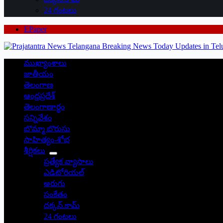
24 గంటలు
EPaper
ముఖ్యాంశాలు
జాతీయం
తెలంగాణ
ఆంధ్రప్రదేశ్
తెలంగాణార్థం
సన్నివేశం
బొమ్మా బొరుసు
సాహిత్యం-శోభ
శీర్షికలు
ప్రత్యేక వ్యాసాలు
ఎడిటోరియల్
అరుగు
సంకేతం
దక్కన్.కామ్
24 గంటలు