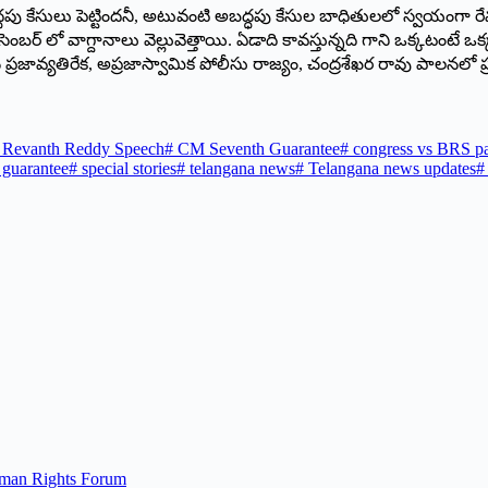
ు కేసులు పెట్టిందనీ, అటువంటి అబద్ధపు కేసుల బాధితులలో స్వయంగా రేవంత్
బర్ లో వాగ్దానాలు వెల్లువెత్తాయి. ఏడాది కావస్తున్నది గాని ఒక్కటంటే 
 ప్రజావ్యతిరేక, అప్రజాస్వామిక పోలీసు రాజ్యం, చంద్రశేఖర రావు పాలనలో ప్
Revanth Reddy Speech
#
CM Seventh Guarantee
#
congress vs BRS pa
guarantee
#
special stories
#
telangana news
#
Telangana news updates
#