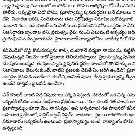
న్యాయస్థానపు విచారణలో ఆ పోలీసులు తాము ఆత్మరక్షణ కోసమే ఎదురు కాల
పోలేదు. ఇప్పుడైనా ఏడో హామీ, ప్రజాస్వామ్య పునరుద్ధరణ అనే మాటలు గుర
చేసి, విచారణ జరిపి, నిందితులను తమ నిర్దోషిత్వం నిరూపించుకొమ్మనా
ఉండాలి గదా. ఎన్ కౌంటర్ అని పోలీసులు ప్రకటించిన చోట వాస్తవంగా ఏమి 
నిజనిర్ధారణ బృందాల పని. ప్రభుత్వం వైపు నుంచి ఎటువంటి అకృత్యం జరిగి
ప్రారంభించిన సంప్రదాయమే. హైదారాబాద్ రాజ్యంలోనూ బాబేఝరిలో కొముర
కడివెండిలో దొడ్డి కొమరయ్యను కాల్చి చంపగానే పద్మజా నాయుడు, వట్టికో
చెపుతున్నది నిజమో కాదో ప్రజలకు తెలియజెప్పాయి. ప్రజాస్వామ్య పునరు
చూపుకుంటున్నది. ఈ ప్రజాస్వామ్య పునరుద్ధరణ పాలనలో పౌరహక్కుల నిజ నిర
నిజానిజాలు తెలుసుకుంటే, వాటిని ప్రజలకు చెపితే ఏం జరిగి ఉండేది? 
వాస్తవం బైటపడి ఉండేదా? మోదీని, అమిత్ షాను, కేంద్ర ప్రభుత్వాన్ని తీవ్ర
ఉందనే వాస్తవం బైటపడి ఉండేదా?
ఎన్ కౌంటర్ లాంటి పెద్ద విషయాలు పక్కన పెట్టండి. నగరంలో ఒక చిన్న స
ఇప్పటికి కనీసం రెండు సంఘాలు ప్రకటించాయి. ‘మా పాలన గత పాలన లాగా 
ప్రజాస్వామ్యం కూడా మేం సాగనివ్వం’ అని అన్నమాట! గత పాలనలో క
బహిరంగ ప్రదేశంలో, పబ్లిక్ అడ్రస్ సిస్టమ్ వాడుతూ, ప్రజల రాకపోకలకు 
సమాచారం ఇవ్వవలసి ఉంటుంది. ప్రజాస్వామ్యం అంటే, రాజ్యాంగం హామీ ఇచ్
ఉన్నట్టుంది.