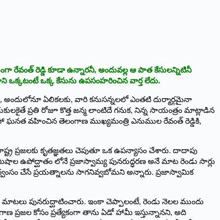
 రేవంత్ రెడ్డి కూడా ఉన్నారనీ, అందువల్ల ఆ పాత కేసులన్నిటినీ
 గాని ఒక్కటంటే ఒక్క కేసును ఉపసంహరించిన వార్త లేదు.
, అందులోనూ ఏలికలకు, వారి కనుసన్నలలో ఎంతటి దుర్మార్గమైనా
తే ప్రతి రోజూ కొత్త జన్మ లాంటిదే గనుక, నిన్న సాయంత్రం మాట్లాడిన
మహా ఘనత వహించిన తెలంగాణ ముఖ్యమంత్రి ఎనుముల రేవంత్ రెడ్డికి,
రాష్ట్ర ప్రజలకు కృతజ్ఞతలు చెపుతూ ఒక ఉపన్యాసం చేశారు. దాదాపు
ాల ఉపోద్ఘాతం లోనే ప్రజాస్వామ్య పునరుద్ధరణ అనే మాట రెండు సార్లు
్వంసం చేసే ప్రయత్నాలను సాగనివ్వబోమని అన్నారు. ప్రజాస్వామిక
 మాటలు పునరుద్ఘాటించారు. ఇంకా చెప్పాలంటే, రెండు నెలల ముందు
ణ ప్రజల కోసం ప్రత్యేకంగా తాను ఏడో హామీ ఇస్తున్నానని, అది