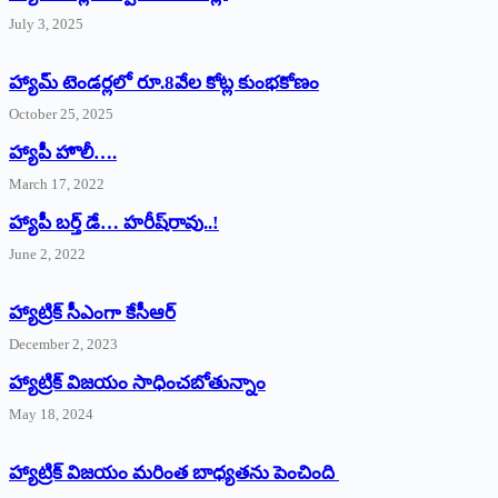
July 3, 2025
హ్యామ్‌ ‌టెండర్లలో రూ.8వేల కోట్ల కుంభకోణం
October 25, 2025
హ్యాపీ హొలీ….
March 17, 2022
హ్యాపీ బర్త్ ‌డే… హరీష్‌రావు..!
June 2, 2022
హ్యాట్రిక్‌ ‌సీఎంగా కేసీఆర్‌
December 2, 2023
హ్యాట్రిక్‌ విజయం సాధించబోతున్నాం
May 18, 2024
హ్యాట్రిక్ విజయం మరింత బాధ్యతను పెంచింది