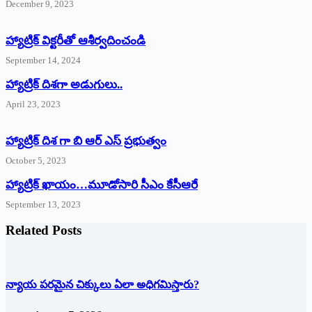
December 9, 2023
హ్యాట్రిక్‌ ‌విక్టరీతో ఆశీర్వదించండి
September 14, 2024
‌హ్యాట్రిక్‌ ‌దిశగా అడుగులు..
April 23, 2023
హ్యాట్రిక్ దిశ గా బి ఆర్ ఎస్ ప్రభుత్వం
October 5, 2023
హ్యాట్రిక్‌ ‌ఖాయం…మూడోసారి సీఎం కేసీఆరే
September 13, 2023
Related Posts
న్యాయ పరమైన చిక్కులు ఏలా అధిగమిస్తారు?