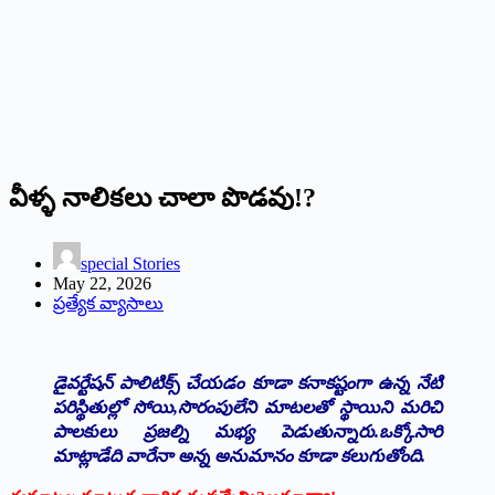
వీళ్ళ నాలికలు చాలా పొడవు!?
special Stories
May 22, 2026
ప్రత్యేక వ్యాసాలు
డైవర్టేషన్ పాలిటిక్స్ చేయడం కూడా కనాకష్టంగా ఉన్న నేటి
పరిస్థితుల్లో సోయి,సొరంపులేని మాటలతో స్థాయిని మరిచి
పాలకులు ప్రజల్ని మభ్య పెడుతున్నారు.ఒక్కోసారి
మాట్లాడేది వారేనా అన్న అనుమానం కూడా కలుగుతోంది.