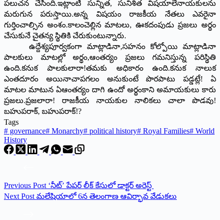
పలుచన చేసింది.ఇట్లాంటి సున్నిత, సునిశిత విషయాలేనాయకులను
మరుగున పరుస్తాయి.అన్న విషయం రాజకీయ నేతలు ఎవరైనా
గుర్తించాల్సిన అంశం.కాలంచెల్లిన మాటలు, ఊకదంపుడు ప్రజలు అర్థం
చేసుకునే చైతన్య స్థితికి చేరుకుంటున్నారు.
ఉద్దేశ్యపూర్వకంగా మాట్లాడినా,సహనం కోల్పోయి మాట్లాడినా
పాలకులు మాటల్లో అర్థం,ఆంతర్యం ప్రజలు గమనిస్తున్న పరిస్థితి
ఉంది.కనుక పాలకులారా!తమకు అధికారం ఉంది.కనుక నాలుక
ఎంతదూరం అయినాచాపగలం అనుకుంటే పొరపాటు పడ్డట్లే! ఏ
మాటల మాటున ఏఆంతర్యం దాగి ఉందో అర్థంకాని అమాయకులు కారు
ప్రజలు.ప్రజలారా! రాజకీయ నాయకుల నాలికలు చాలా పొడవు!
బహుపరాక్, బహుపరాక్!?
Tags
#
governance
#
Monarchy
#
political history
#
Royal Families
#
World
History
Previous
Post
‘నీట్’ పేపర్ లీక్ కేసులో డాక్టర్ అరెస్ట్
Next
Post
మలేషియాలో 6న తెలంగాణ ఆవిర్భావ వేడుకలు