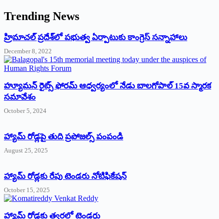
Trending News
‌హ్రిమాచల్‌ ‌ప్రదేశ్‌లో పభుత్వ ఏర్పాటుకు కాంగ్రెస్‌ ‌సన్నాహాలు
December 8, 2022
హ్యూమన్‌ రైట్స్‌ ఫోరమ్‌ ఆధ్వర్యంలో నేడు బాలగోపాల్‌ 15వ స్మారక
సమావేశం
October 5, 2024
హ్యామ్‌ రోడ్లపై తుది ప్రపోజల్స్‌ పంపండి
August 25, 2025
హ్యామ్‌ రోడ్లకు రేపు టెండరు నోటిఫికేషన్‌
October 15, 2025
హ్యామ్‌ రోడ్లకు త్వరలో టెండర్లు