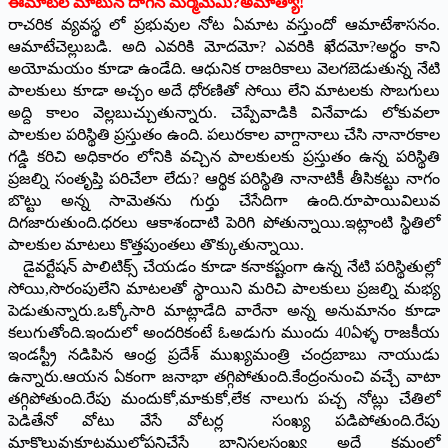
ఈమాటల మాటున దాగిన మర్మమేమి?అమాత్యా!
రాచరిక వ్యవస్థ లో ప్రభువుల నోట ఏమాట వస్తుందో ఆమాటేశాసనం.
ఆమాటేచెల్లుబడి. అది ఎవరికి మోదమో? ఎవరికి ఖేదమో?అర్థం కాని
అయోమయం కూడా ఉండేది. ఆధునిక రాజరికాలు వెలగబెడుతున్న నేటి
పాలకులు కూడా అచ్చం అదే ధోరణితో సోయి లేని మాటలకు సొబగులు
అద్ది కాలం వెల్లబుచ్చుతున్నారు. చెప్పేవాడి
కి వినేవాడు లోకువలా
పాలకుల పరిస్థితి ప్రస్తుతం ఉంది. పలురకాల వాగ్దానాలు చేసి నానారకాల
గడ్డి కరిచి అధికారం లోనికి వచ్చిన పాలకులకు ప్రస్తుతం ఉన్న పరిస్థితి
ప్రజల్ని సంతృప్తి పరిచేలా లేదు? ఆర్థిక పరిస్థితి నానాటికీ తీసికట్టు నాగం
బొట్టు అన్న సామెతను గుర్తు చేసేదిగా ఉంది.రూపాయివిలువ
దిగజారుతుంది.ధరలు ఆకాశందాటి పెరిగి పోతున్నాయి.ఇట్లాంటి స్థితిలో
పాలకుల మాటలు కొత్తపుంతలు తొక్కుతున్నాయి.
డైవర్టేషన్ పాలిటిక్స్ చేయడం కూడా కనాకష్టంగా ఉన్న నేటి పరిస్థితుల్లో
సోయి,సొరంపులేని మాటలతో స్థాయిని మరిచి పాలకులు ప్రజల్ని మభ్య
పెడుతున్నారు.ఒక్కోసారి మాట్లాడేది వారేనా అన్న అనుమానం కూడా
కలుగుతోంది.ఇందులో అందరికంటే ఓఅడుగు ముందు 40ఏళ్ళ రాజకీయ
ఇండస్ట్రీ నడిపిన ఆంధ్ర ప్రదేశ్ ముఖ్యమంత్రి చంద్రబాబు నాయుడు
ఉన్నారు.ఆయన ఏకంగా జనాభా తగ్గిపోతుంది.కేంద్రంనుంచి వచ్చే వాటా
తగ్గిపోతుంది.రేపు మందుకో,మాకుకో,లేక నాలుగు పచ్చ నోట్లు చేతిలో
పెడితేనో వోటు వేసే వోటర్ల సంఖ్య పడిపోతుంది.రేపు
మాకొలువుకూటముల్లోపనిచేసే బానిసలసంఖ్య అదే క్రమంలో