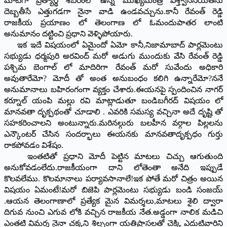
మాటగా ప్రత్యార్థి శిబిరంలో ఉన్న ముఖ్యమంత్రి విశ్త్వాసనీయతను
దెబ్బతీసే ఎత్తుగడగా నైనా వాడి ఉండవచ్చును.కానీ రేవంత్ రెడ్డి
రాజకీయ ప్రయాణం లో తెలంగాణ లో ఓమందుపాతర లాంటి
అనుమానం దట్టించి ప్రధాని వెళ్ళిపోయారు.
ఇక ఇదే విషయంలో ఏమైందో ఏమో కానీ,నిజామాబాద్ పార్లమెంటు
సభ్యుడు ధర్మపురి అరవింద్ మరో అడుగు ముందుకు వేసి రేవంత్ రెడ్డి
పశ్చిమ బెంగాల్ లో మాదిరిగా రేవంత్ మరో సువేందు అధికారి
అవుతారేమో? మోదీ తో అంత అనుబంధం కలిగి ఉన్నారేమో?ననే
అనుమానాలు బహిరంగంగా వ్యక్తం చేశారు.ఈయనపై స్పందించిన నాగర్
కర్నూల్ యంపి మల్లు రవి మాట్లాడుతూ బండిబగీరద్ విషయం లో
మానవతా దృక్పథంతో చూడాలి . ఎవరికి సమస్య వచ్చినా అదే దృష్టి తో
సహకరించాలని అంటున్నారు.మరినల్గురు బలహీన వర్గాల పిల్లలను
ఎన్కౌంటర్ చేసిన సందర్భాలు ఈయనకు మానవతాదృక్పధం గుర్తు
రాకపోవడం విశేషం.
ఇంతటితో ప్రధాని మోదీ పెట్టిన మాటలు చిచ్చు ఆగుతుంది
అనుకోవడంలేదు.రాజకీయంగా దాని లోతెంతా అనేది ఇప్పుడే
కొలవలేము. కొలమానాలు పర్యావసానాలే!ఇక పోతే మరో చిత్రం అయిన
విషయం ఏమంటే!మరో బిజెపి పార్లమెంటు సభ్యుడు బండి సంజయ్
.ఆయన తెలంగాణాలో ప్రత్యేక మైన విమర్శలు,మాటలు శైలి ద్వారా
దిగువ నుంచి ఎగువ లోకి వచ్చిన రాజకీయ నేత.అడ్డంగా నాలిక మడిచి
ఎంతటి విమర్శ నైనా చక్కని శిల్పంగా యతిప్రాసలతో చెక్కి ఎదుటివారిని