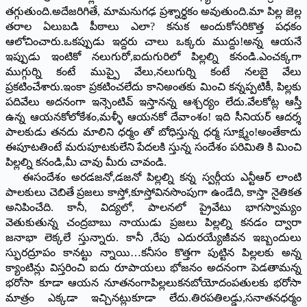
తగ్గుతుంది.అదేజరిగితే, మామనుగఢ ప్రశ్నార్థకం అవుతుంది.మా పిల్ల జెల్ల
తరాల ఏలుబడి పీఠాలు ఎలా? కనుక అందుకోసరికొత్త పధకం
ఆలోచించారు.ఒకప్పుడు ఇద్దరు చాలు ఒక్కరు ముద్దు!అన్న ఆయనే
ఇప్పుడు ఇంటికో నలుగురో,ఐదుగురిలో పిల్లల్ని కనండి.ఎంచక్కగా
ముగ్గుర్ని కంటే ముప్పై వేలు,నలుగుర్ని కంటే నలబై వేలు
ప్రకటించేశారు.ఇంకా ప్రకటించలేదు కానిఅంతకు మించి కన్నప్పటికీ, పిల్లకు
పదివేలు అదనంగా ఇన్సెంటివ్ ఇస్తానన్న ఆశ్చర్యం లేదు.వేలకోట్ల ఆస్తీ
ఉన్న ఆయనకోలోకేశం,మళ్ళీ ఆయనకో దేవాంశం! ఇది సీనియర్ ఆదర్శ
పాలకుడు తనదు మాలిని ధర్మం తో బోధిస్తున్న ధర్మ సూక్ష్మం!అంతేకాదు
ఈపూటతింటే మరుపూటకులేని పేదలకి స్తున్న సందేశం పరిమితి కి మించి
పిల్లల్ని కనండి,మీ చావు మీరు చావండి.
ఈసందేశం అరడజనో,డజనో పిల్లల్ని కన్న స్వర్గీయ ఎన్టీఆర్ లాంటి
పాలకులు చెబితే ప్రజలు కాస్తో,కూస్తోవినసొంపుగా ఉండేది, కాస్తా నైతికత
అనిపించేది. కానీ, విద్యలో, పాలనలో ప్రైవేటు భాగస్వామ్యం
వెతుకుతున్న చంద్రబాబు నాయుడు ప్రజలు పిల్లల్ని కనడం ద్వారా
జనాభా లెక్కలే స్తున్నారు. కానీ ,రేపు ఎదురయ్యేజీవన ఇబ్బందులు
స్ఫురద్రూపం కానట్టు న్నాయి…కనీసం కొత్తగా పుట్టిన పిల్లలకు అన్న
క్యాంటిన్లు విస్తరించి ఐదు రూపాయలు భోజనం అదనంగా పెడతామన్న
భరోసా కూడా ఆయన నూతనంగాపిల్లలుకనబోయోదంపతులకు భరోసా
మాత్రం ఎక్కడా ఇచ్చినట్లుకూడా లేదు.తిరపతిలడ్డు,సనాతనధర్మం