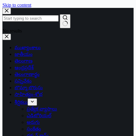
Skip to content
No results
ముఖ్యాంశాలు
జాతీయం
తెలంగాణ
ఆంధ్రప్రదేశ్
తెలంగాణార్థం
సన్నివేశం
బొమ్మా బొరుసు
సాహిత్యం-శోభ
శీర్షికలు
ప్రత్యేక వ్యాసాలు
ఎడిటోరియల్
అరుగు
సంకేతం
దక్కన్.కామ్