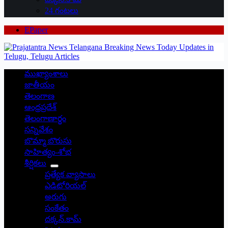
24 గంటలు
EPaper
ముఖ్యాంశాలు
జాతీయం
తెలంగాణ
ఆంధ్రప్రదేశ్
తెలంగాణార్థం
సన్నివేశం
బొమ్మా బొరుసు
సాహిత్యం-శోభ
శీర్షికలు
ప్రత్యేక వ్యాసాలు
ఎడిటోరియల్
అరుగు
సంకేతం
దక్కన్.కామ్