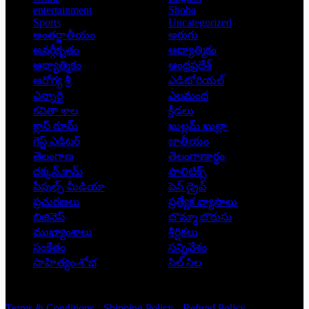
entertainment
Shoba
Sports
Uncategorized
అంతర్జాతీయం
అరుగు
అవర్గీకృతం
ఆద్యాత్మికం
ఆధ్యాత్మికం
ఆంధ్రప్రదేశ్
ఆరోగ్య శ్రీ
ఎడిటోరియల్
ఎన్నారై
ఎలమంద
కవితా శాల
క్రీడలు
క్లాస్ రూమ్
ఖుల్లమ్ ఖుల్లా
గెస్ట్ ఎడిటర్
జాతీయం
తెలంగాణ
తెలంగాణార్థం
దక్కన్.కామ్
పాలిటిక్స్
పీపుల్స్ ‌మీడియా
పెన్ డ్రైవ్
ప్రచురణలు
ప్రత్యేక వ్యాసాలు
బిజినెస్
బొమ్మా బొరుసు
ముఖ్యాంశాలు
శీర్షికలు
సంకేతం
సన్నివేశం
సాహిత్యం-శోభ
సిల్ సిల
Copyright © 2026 - Prajatantra
Terms & Conditions
Shipping Policy
Refund Policy