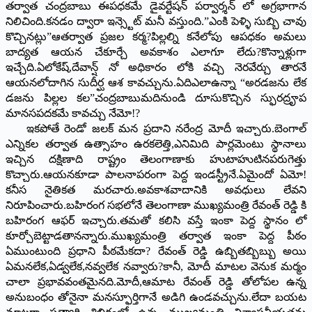
తర్వాత చంద్రబాబు ఈపధకమే డైవర్టేషన్ పర్వార్శన్ లో అగ్రభాగాన
నిలిచింది.కనడం ద్వారా ఇన్స్టెట్ మనీ వస్తుంది.”ఎంకి పెళ్ళి సుబ్బి చావు
కొచ్చినట్లు”ఆతర్వాత ప్రజల కర్మ?పిల్లల్ని కనేలోపు ఆపధకం అమలు
బాద్యత ఆయన చేకూర్చే అవకాశం ఎలాగూ లేదు?కొన్నాళ్లుగా
ఇచ్చేది.ఏలోకేష్,దేవాన్ష్ నో అధికారం లోకి వచ్చి నెరవేర్చు తారనే
ఆయనలోదాగిన సుదీర్ఘ ఆశ కావచ్చును.ఏదిఎలాఉన్నా “అరడజను లేక
డజను పిల్లల కల”చంద్రబాబుమదినుండి దూసుకొచ్చిన స్ఫురద్రౄప
మానసపదకమే కావచ్చు నేమో!?
ఇకపోతే రెండో జలక్ మన ప్రదాని నరేంద్ర మోదీ ఇచ్చారు.బెంగాల్
ఎన్నికల తర్వాత ఉత్సాహం ఉరకలెత్తి,ఎనిమిది పార్లమెంటు స్థానాలు
ఇచ్చిన దక్షిణాది రాష్ట్రం తెలంగాణాకు హుటాహుటినపరుగెత్తు
కొచ్చారు.ఆయనకూడా పాలనాపరంగా పెద్ద ఇండస్ట్రీనే.ఏమైందో ఏమో!
కనీస నైతికత మరచారు.అవకాశవాదానికి అవధులు లేవని
నిరూపించారు.బహిరంగ సభలోనే తెలంగాణా ముఖ్యమంత్రి రేవంత్ రెడ్డి కి
బహిరంగ ఆఫర్ ఇచ్చారు.తమతో కలిసి వస్తే ఇంకా పెద్ద స్థానం లో
కూర్చోబెట్టాడతానన్నారు.ముఖ్యమం
త్రి తర్వాత ఇంకా పెద్ద పీఠం
ఏముంటుంది ప్రధాని పీఠమేకదా? రేవంత్ రెడ్డి ఉబ్బితబ్బిబ్బు అయి
ఏమనలేక,ఏడ్వలేక,నవ్వలేక నవ్వారు?కానీ, మోదీ మాటల వెనుక మర్మం
చాలా ప్రభావవంతమైనది.మోదీ,ఆమాట రేవంత్ రెడ్డి తోలోపల ఉన్న
అనుబంధం తోనైనా మనస్ఫూర్తిగానే అడిగి ఉండవచ్చును.లేదా బయట