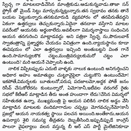
స్వేచ్చ గా మాటలదాడిచేసిన మాంత్రికుడు.ఆడుకున్నవాడు.తాజా సన్
స్ట్రోక్ తో మైండ్ సెట్టు మార్చుకున్నట్లున్నారు.తన స్వభావం తనకు తానే
బయట పెట్టుకున్నారు.తనకుమారుడి వ్యవహారం లో తనపేరుతేవద్దని
ఏకంగా ఉత్తర్వులు తెచ్చుకున్నారు.ఏదైనా తనదాకా వస్తేగాని మాటల
పవరేంటో ఆయనకు అర్థంకాలేదు.అవలీలగా విమర్శనాస్త్రాలు సంధించిన
ఆయన తనగురించి మాట్లాడవద్దు అని పత్రికా స్వేచ్ఛ ను,పౌరులవాక్
స్వాతంత్రాన్ని ప్రశ్నార్థకం చేయడం విచిత్రంగా ఉంది.న్యాయస్థానం కూడా
ఈవిషయం లో ఎలా ఉత్తర్వులు ఇచ్చింది అంతుబట్టని వింత గానే
ఉంది.సామాన్యులకొక చట్టం,మంత్రివర్యులకుమరో చట్టం ఎలా
ఉంటుంది? మరి ఆయనే చెప్పాలసి ఉంది.
నాలిక విప్పేటప్పుడు ఎదుటి వాళ్ళకు నాలుక ఉంటుంది అనిగుర్తించని
అధికార అహం అమాత్యుల చుట్టూవైపైలా చుట్టుకొని ఉంటుందేమో!
ఇకపోతే,విమర్శలకు బూతులనో,పరుష పదజాలమో,అద్దక పోతే జనం
రిసీవ్ చేసుకోలేరను కుంటున్నారో, ఏమో!కానీ,ఇటీవల వరంగల్ రైతు
సభలో కేటీఆర్ మాట్లాడిన తీరు అంత హుందాగా లేదు?చేసిన విమర్శలో
సహేతుకత ఉన్నా, ముఖ్యమంత్రి పై ఆయన పలికిన నాలిక అడ్డం వేసి
మాట్లాడిన మాటలకు వందిమాగాదుల చప్పట్లు మోగవచ్చునేమో!కానీ
ప్రజల్లో ఆయన నాయకత్వ స్థాయి పలచన అయింది.అంతేకాదు,ఆయన
ఉపన్యాస శైలి సమస్య తీవ్రతను దెబ్బతీసింది.ఇప్పుడిప్పుడే కాంగ్రెస్
పాలనా వైఫల్యాలు వలన వస్తున్న బీ ఆర్ ఎస్ పార్టీ మైలేజినికూడా