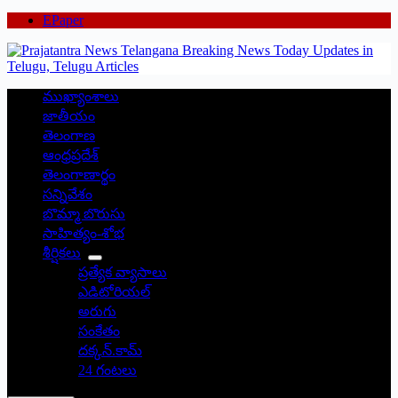
EPaper
ముఖ్యాంశాలు
జాతీయం
తెలంగాణ
ఆంధ్రప్రదేశ్
తెలంగాణార్థం
సన్నివేశం
బొమ్మా బొరుసు
సాహిత్యం-శోభ
శీర్షికలు
ప్రత్యేక వ్యాసాలు
ఎడిటోరియల్
అరుగు
సంకేతం
దక్కన్.కామ్
24 గంటలు