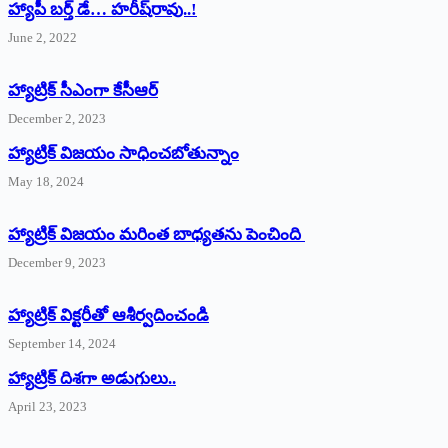
హ్యాపీ బర్త్ ‌డే… హరీష్‌రావు..!
June 2, 2022
హ్యాట్రిక్‌ ‌సీఎంగా కేసీఆర్‌
December 2, 2023
హ్యాట్రిక్‌ విజయం సాధించబోతున్నాం
May 18, 2024
హ్యాట్రిక్ విజయం మరింత బాధ్యతను పెంచింది
December 9, 2023
హ్యాట్రిక్‌ ‌విక్టరీతో ఆశీర్వదించండి
September 14, 2024
‌హ్యాట్రిక్‌ ‌దిశగా అడుగులు..
April 23, 2023