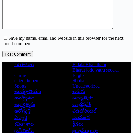
Save my name, email and website in this browser for the next
time I comment.
Post Comment
24 గంటలు
Balala Bharatham
Bharat jodo yatra special
Crime
English
entertainment
Shoba
Sports
Uncategorized
అంతర్జాతీయం
అరుగు
అవర్గీకృతం
ఆద్యాత్మికం
ఆధ్యాత్మికం
ఆంధ్రప్రదేశ్
ఆరోగ్య శ్రీ
ఎడిటోరియల్
ఎన్నారై
ఎలమంద
కవితా శాల
క్రీడలు
క్లాస్ రూమ్
ఖుల్లమ్ ఖుల్లా