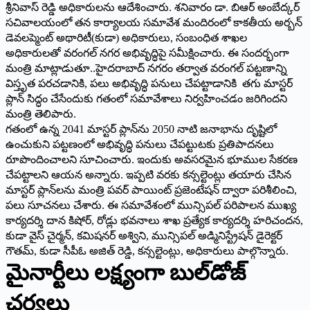
శ్రీనివాస్‌ ‌రెడ్డి అధికారులను ఆదేశించారు. శనివారం డా. బిఆర్‌ అం‌బేద్కర్‌
‌సచివాలయంలో తన కార్యాలయ సమావేశ మందిరంలో కాకతీయ అర్బన్‌
‌డెవలప్మెంట్‌ అథారిటీ(కుడా) అధికారులు, సంబంధిత శాఖల
అధికారులతో వరంగల్‌ ‌నగర అభివృద్ధిపై సమీక్షించారు. ఈ సందర్భంగా
మంత్రి మాట్లాడుతూ..హైదరాబాద్‌ ‌నగరం తర్వాత వరంగల్‌ ‌పట్టణాన్ని
విస్తృత పరచడానికి, పలు అభివృద్ధి పనులు చేపట్టాడానికి తగు మాస్టర్‌
‌ప్లాన్‌ ‌సిద్ధం చేసేందుకు గతంలో సమావేశాలు నిర్వహించడం జరిగిందని
మంత్రి తెలిపారు.
గతంలో ఉన్న 2041 మాస్టర్‌ ‌ప్లాన్‌ను 2050 నాటి జనాభాను దృష్టిలో
ఉంచుకుని పట్టణంలో అభివృద్ధి పనులు చేపట్టుటకు ప్రతిపాదనలు
రూపొందించాలని సూచించారు. ఇందుకు అవసరమైన భూముల సేకరణ
చేపట్టాలని ఆయన అన్నారు. ఇప్పటి వరకు కన్సల్టెంట్లు తయారు చేసిన
మాస్టర్‌ ‌ప్లాన్‌లను మంత్రి పవర్‌ ‌పాయింట్‌ ‌ప్రజెంటేషన్‌ ‌ద్వారా పరిశీలించి,
పలు సూచనలు చేశారు. ఈ సమావేశంలో మున్సిపల్‌ ‌పరిపాలన ముఖ్య
కార్యదర్శి దాన కిషోర్‌, ‌రోడ్లు భవనాలు శాఖ ప్రత్యేక కార్యదర్శి హరిచందన,
కుడా వైస్‌ ‌చైర్మన్‌, ‌కమిషనర్‌ అశ్విని, మున్సిపల్‌ అడ్మినిస్ట్రేషన్‌ ‌డైరెక్టర్‌
‌గౌతమ్‌, ‌కుడా సీపీఓ అజిత్‌ ‌రెడ్డి, కన్సల్టెంట్లు, అధికారులు పాల్గొన్నారు.
మైనార్టీలు లక్ష్యంగా బుల్‌డోజ్‌
‌చర్యలు