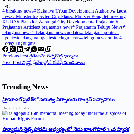
Tags
#
breaking news
#
Kakatiya Urban Development Authority
#
latest
news
#
Minister Inspected City Plans
#
Minister Ponguleti meeting
KUDA
#
Plans for Warangal City Development
#
Prajatantra
#
Prajatantra Articles
#
prajatantra news
#
Prajatantra Telugu News
#
telangana news
#
Telangana news updates
#
telangana political
updates
#
telangana updates
#
telugu news
#
telugu news online
#
Today Highlights
Previous
Post
రైతులను రెచ్చగొట్టి ధర్నాలు
Next
Post
నిర్దిష్ట ప్రదేశాల్లోనే గణేష్‌ ‌మండపాలు
Trending News
‌హ్రిమాచల్‌ ‌ప్రదేశ్‌లో పభుత్వ ఏర్పాటుకు కాంగ్రెస్‌ ‌సన్నాహాలు
December 8, 2022
హ్యూమన్‌ రైట్స్‌ ఫోరమ్‌ ఆధ్వర్యంలో నేడు బాలగోపాల్‌ 15వ స్మారక