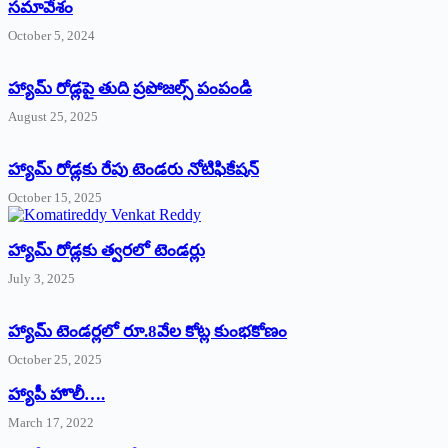
సమావేశం
October 5, 2024
హ్యామ్‌ రోడ్లపై తుది ప్రపోజల్స్‌ పంపండి
August 25, 2025
హ్యామ్‌ రోడ్లకు రేపు టెండరు నోటిఫికేషన్‌
October 15, 2025
హ్యామ్‌ రోడ్లకు త్వరలో టెండర్లు
July 3, 2025
హ్యామ్‌ ‌టెండర్లలో రూ.8వేల కోట్ల కుంభకోణం
October 25, 2025
హ్యాపీ హొలీ….
March 17, 2022