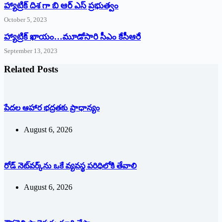
హ్యాట్రిక్ దిశ గా బి ఆర్ ఎస్ ప్రభుత్వం
October 5, 2023
హ్యాట్రిక్‌ ‌ఖాయం…మూడోసారి సీఎం కేసీఆరే
September 13, 2023
Related Posts
పేదల ఆహార భద్రతకు ప్రాధాన్యం
August 6, 2026
రోడ్ నెట్‌వర్క్‌ను ఒకే వ్య‌వ‌స్థ ప‌రిధిలోకి తేవాలి
August 6, 2026