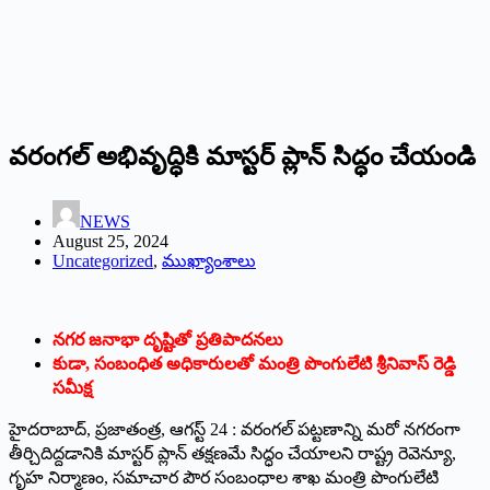
వరంగల్‌ అభివృద్ధికి మాస్టర్‌ ‌ప్లాన్‌ ‌సిద్ధం చేయండి
NEWS
August 25, 2024
Uncategorized
,
ముఖ్యాంశాలు
నగర జనాభా దృష్టితో ప్రతిపాదనలు
కుడా, సంబంధిత అధికారులతో మంత్రి పొంగులేటి శ్రీనివాస్‌ ‌రెడ్డి
సమీక్ష
హైదరాబాద్‌, ‌ప్రజాతంత్ర, ఆగస్ట్ 24 : ‌వరంగల్‌ ‌పట్టణాన్ని మరో నగరంగా
తీర్చిదిద్దడానికి మాస్టర్‌ ‌ప్లాన్‌ ‌తక్షణమే సిద్ధం చేయాలని రాష్ట్ర రెవెన్యూ,
గృహ నిర్మాణం, సమాచార పౌర సంబంధాల శాఖ మంత్రి పొంగులేటి