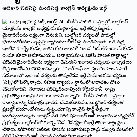
అధికార బిజెపిపై మండిపడ్డ కాంగ్రెస్‌ అధ్యక్షుడు ఖర్గే
న్యూ దిల్లీ, ఆగస్ట్ 24 : ‌బీజేపీ పాలిత రాష్ట్రాల్లో బుల్డోజర్‌
‌యాక్షన్‌ను కాంగ్రెస్‌ అధ్యక్షుడు మల్లికార్జున్‌ ‌ఖర్గే తప్పుపట్టారు.
మైనారిటీలను లక్ష్యంగా చేసుకుని, బుల్డోజర్‌ ‌చర్యలతో పౌరుల్లో
భయాందోళనలు సృష్టిస్తున్నారంటూ బీజేపీపై మండిపడ్డారు. ఒక వ్యక్తి
ఇంటిని కూల్చేయడం, అతని కుటుంబానికి నిలువ నీడ లేకుండా చేయడం
రెండూ కూడా అమానవీయం, అన్యాయమని, బీజేపీ పాలిత రాష్ట్రాల్లో
పదేపదే మైనారిటీలను లక్ష్యంగా చేసుకుని ఇలాంటి చర్యలకు పాల్పడటం
తీవ్ర ఆందోళన కలిగిస్తుందన్నారు. ‘రూల్‌ ఆఫ్‌ ‌లా’ ప్రకారం పాలన సాగే
సమాజంలో ఇలాంటి చర్యలకు తావులేదని ఖర్గే సామాజిక మాధ్యమం
’ఎక్స్’‌లో పేర్కొన్నారు. సహజ న్యాయం స్థానంలో అరాచకం చోటు
చేసుకోరాదని, నేరాలను పరిష్కరించాల్సింది కోర్టులే కానీ, రాష్ట్ర
ప్రభుత్వాల బలప్రయోగాలు కాదని అన్నారు. బీజేపీ పాలిత రాష్ట్రాలు
రాజ్యాంగాన్ని ఏమాత్రం ఖాతరు చేయకపోవడం, బుల్డోజర్‌ ‌చర్యలతో
ప్రజల్లో భయాందోళనలు సృష్టించడాన్ని కాంగ్రెస్‌ ‌పార్టీ తీవ్రంగా
ఖండిస్తుందన్నారు. కాంగ్రెస్‌ ‌నేత హాజి షెహజాద్‌ అలీ బంగ్లాను మధ్యప్రదేశ్‌
‌ప్రభుత్వం బుల్డోజర్‌తో కూల్చివేసిన నేపథ్యంలో ఖర్గే తాజా వ్యాఖ్యలు
చేశారు. భోపాల్‌లో ఇటీవల పోలీసు అధికారులపై రాళ్లు రువ్విన ఘటనలో
హాజీ షెహజాద్‌ అలీ ప్రధాన నిందితుడిగా ఉన్నారు.