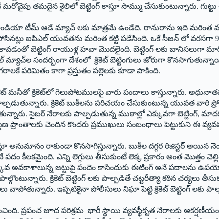
మరోవైపు తమదైన శైలిలో బెట్టింగ్ కాస్తూ సొమ్ము చేసుకుంటున్నారు. గుట్టు 
ేవలం ఇండియా టీమ్ ఆడే మ్యాచ్ లకు మాత్రమే ఉండేది. రానురాను ఇది మరింత 
 పోసినట్లు ఐపిఎల్ యువతను మరింత కట్టి పడేసింది. ఒకే సీజన్ లో వరసగా 9
భం కావడంతో బెట్టింగ్ రాయుళ్ల హవా మొదలైంది. బెట్టింగ్ లకు బానిసలుగ
్యాచ్‌ల సందర్భంగా దేశంలో క్రికెట్‌ బెట్టింగులు జోరుగా కొనసాగుతున్నాయ
రాలకే పరిమితం కాగా ప్రస్తుతం పల్లెలకు కూడా పాకింది.
కెట్‌ మనీతో క్రికెట్‌లో గెలుపోటములపై వారు పందాలు కాస్తున్నారు. అధునాతన
ల్పడుతున్నారు. క్రికెట్‌ బుకీలను పరిచయం చేసుకుంటున్న యువత వారి ప్రో
ున్నారు. సైబర్ నేరాలకు పాల్పడుతున్న ముఠాల్లో ఎక్కువగా బెట్టింగ్, మాదకద్రవ
ట్టణ ప్రాంతాలకు చెందిన కొందరు ప్రముఖులు సంబంధాలు పెట్టుకుని ఈ వ్యవహా
ోగిస్తూ అనుమానం రాకుండా కొనసాగిస్తున్నారు. బుకీల దగ్గర రిజిస్టర్‌ అయిన న
అనే పదం కీలకమైంది. ఎన్ని లెగ్గులు తీసుకుంటే లెక్క ప్రకారం అంత మొత్తం చెల
తక్కువ అవకాశాలున్న జట్టుపై పందెం కాసేందుకు ఈటింగ్‌ అనే పదాలను ఉపయో
్గొంటున్నారు. క్రికెట్ బెట్టింగ్ లకు పాల్పడితే చట్టరీత్యా కఠిన చర్యలు త
జలు వాపోతున్నారు. ఇప్పటికైనా పోలీసులు నిఘా పెట్టి క్రికెట్ బెట్టింగ్ లకు ప
ంచింది. ప్రపంచ జూద పరిశ్రమ భారీ స్థాయి వ్యవస్థీకృత నేరాలకు ఆకర్షణీయం