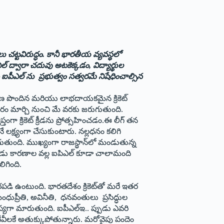
ూదాలు చట్టవిరుద్ధం. కానీ భారతీయ వ్యవస్థలో
ఎల్ ద్వారా చదువు అటకెక్కడం, విద్యార్థుల
పీఎల్ ను ప్రభుత్వం సత్వరమే నిషేధించాల్సిన
రజాదరణ పొందిన మరియు లాభదాయకమైన క్రికెట్
త్సరం మార్చి నుంచి మే వరకు జరుగుతుంది.
ంగా క్రికెట్ క్రీడను ప్రోత్సహించడం.ఈ లీగ్ తన
లక్ష్యంగా చేసుకుంటారు. నల్లధనం కలిగి
ుతుంది. ముఖ్యంగా రాజస్థాన్‌లో మండుతున్న
్పుడు కారణాల వల్ల ఐపిఎల్ కూడా చాలామంది
ిగింది.
ై ఆధారపడి ఉంటుంది. భారతదేశం క్రికెట్‌తో మరే ఇతర
ంధుప్రీతి, అవినీతి, ధనవంతులు ప్రసిద్ధుల
్యగా మారుతుంది. ఐపీఎల్ఇ.. ప్పుడు ఎవరి
లో టీవీలకే అతుక్కుపోతున్నారు. మరోవైపు పందెం