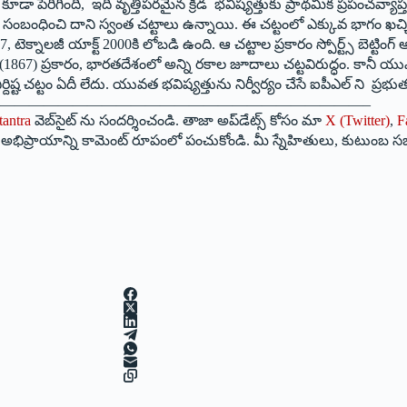
గింది, ఇది వృత్తిపరమైన క్రీడ భవిష్యత్తుకు ప్రాథమిక ప్రపంచవ్యాప్త ముప్ప
ంగ్‌కు సంబంధించి దాని స్వంత చట్టాలు ఉన్నాయి. ఈ చట్టంలో ఎక్కువ భాగం ఖచ్
టెక్నాలజీ యాక్ట్ 2000కి లోబడి ఉంది. ఆ చట్టాల ప్రకారం స్పోర్ట్స్ బెట్టింగ
్ (1867) ప్రకారం, భారతదేశంలో అన్ని రకాల జూదాలు చట్టవిరుద్ధం. కానీ యుఎస
ర్దిష్ట చట్టం ఏదీ లేదు. యువత భవిష్యత్తును నిర్వీర్యం చేసే ఐపీఎల్ ని ప్రభ
—————————————————————————–
tantra
వెబ్‌సైట్ ను సందర్శించండి. తాజా అప్‌డేట్స్ కోసం మా
X (Twitter)
,
F
మీ అభిప్రాయాన్ని కామెంట్ రూపంలో పంచుకోండి. మీ స్నేహితులు, కుటుంబ స