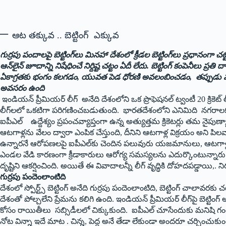
–
ఆట తక్కువ .. బెట్టింగ్ ఎక్కువ
గుర్రపు పందాలపై బెట్టింగ్‌లు మినహా దేశంలో క్రీడల బెట్టింగ్‌లు ప్రధానంగా చట
ఆన్‌లైన్ జూదాన్ని నిషేధించే నిర్దిష్ట చట్టం ఏదీ లేదు. బెట్టింగ్ కంపెన
ఏకాగ్రతకు భంగం కలగడం, యువత పెడ ధోరణి అవలంబించడం, తప్పుడు మార్గా
అవ‌స‌రం ఉంది
ఇండియన్ ప్రీమియర్ లీగ్ అనేది దేశంలోని ఒక ప్రొఫెషనల్ ట్వంటీ 20 క్రి
లీగ్‌లలో ఒకటిగా పరిగణించబడుతుంది. భారతదేశంలో
ని ఎనిమిది నగరాలకు
ఐపీఎల్ ఉద్దేశ్యం ప్రపంచవ్యాప్తంగా ఉన్న అత్యుత్తమ క్రికెటర్లు తమ నైపుణ్
ఆటగాళ్లను వేలం ద్వారా ఎంపిక చేస్తుంది, దీనిని ఆటగాళ్ల విక్రయం అని
ఉన్నారనే ఆరోపణలపై ఐపీఎల్‌కు చెందిన పలువురు యజమానులు, ఆటగాళ్లు అర
ఎండల వేడి కారణంగా క్రీడాకారులు ఆరోగ్య సమస్యలను ఎదుర్కొంటున్నారు.
దృష్టిని ఆకర్షించింది. అయితే ఈ వివాదాలన్నీ లీగ్ వృద్ధికి దోహదపడ్డాయి,. 
గుర్రపు పందెంలాంటిది
దేశంలో స్పోర్ట్స్ బెట్టింగ్ అనేది గుర్రపు పందెంలాంటిది, బెట్టింగ్ చాలావరకు
దేశంతో పోల్చలేని ప్రేమను కలిగి ఉంది. ఇండియన్ ప్రీమియర్ లీగ్‌పై బెట్ట
కోసం రాయితీలు సబ్సిడీలలో చిక్కుకుంది. ఐపీఎల్ చూసేందుకు మనిషి గ
నోట విన్నా ఇదే మాట . చిన్న, పెద్ద అనే తేడా లేకుండా అందరూ చర్చించుకుంటు