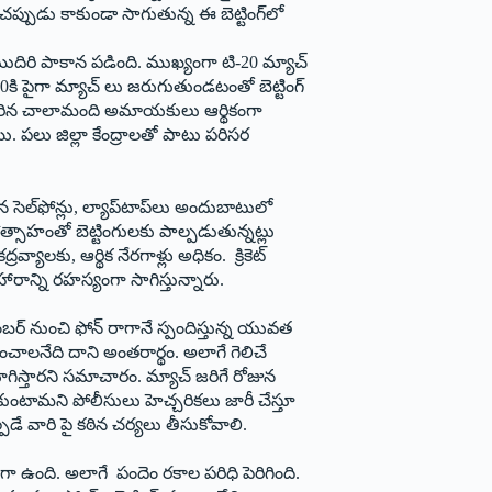
చప్పుడు కాకుండా సాగుతున్న ఈ బెట్టింగ్‌లో
ముదిరి పాకాన పడింది. ముఖ్యంగా టి-20 మ్యాచ్
0కి పైగా మ్యాచ్ లు జరుగుతుండటంతో బెట్టింగ్
ా మారిన చాలామంది అమాయకులు ఆర్థికంగా
ి. పలు జిల్లా కేంద్రాలతో పాటు పరిసర
 సెల్‌ఫోన్లు, ల్యాప్‌టాప్‌లు అందుబాటులో
త్సాహంతో బెట్టింగులకు పాల్పడుతున్నట్లు
్యాలకు, ఆర్థిక నేరగాళ్లు అధికం. క్రికెట్
రాన్ని రహస్యంగా సాగిస్తున్నారు.
ెంబర్‌ నుంచి ఫోన్‌ రాగానే స్పందిస్తున్న యువత
్లించాలనేది దాని అంతరార్థం. అలాగే గెలిచే
గిస్తారని సమాచారం. మ్యాచ్‌ జరిగే రోజున
ీసుకుంటామని పోలీసులు హెచ్చరికలు జారీ చేస్తూ
ాల్పడే వారి పై కఠిన చర్యలు తీసుకోవాలి.
గా ఉంది. అలాగే పందెం రకాల పరిధి పెరిగింది.