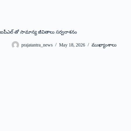
ఐపీఎల్ తో సామాన్య జీవితాలు సర్వనాశనం
prajatantra_news
May 18, 2026
ముఖ్యాంశాలు