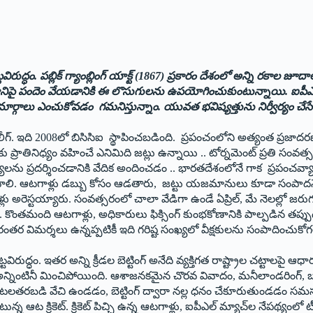
్టవిరుద్ధం. పబ్లిక్ గ్యాంబ్లింగ్ యాక్ట్ (1867) ప్రకారం దేశంలో అన్ని రకాల జ
ీలు ప్రతి దానిపై పందెం వేయడానికి ఈ లొసుగులను ఉపయోగించుకుంటున్నాయి. ఐపీ
లు ఎంచుకోవడం గమనిస్తున్నాం. యువత భవిష్యత్తును నిర్వీర్యం చేసే ఐ
కెట్ లీగ్. ఇది 2008లో బిసిసిఐ స్థాపించబడింది. ప్రపంచంలోని అత్యంత ప్
 ప్రాతినిధ్యం వహించే ఎనిమిది జట్లు ఉన్నాయి .. టోర్నమెంట్ ప్రతి సంవ
యాలను ప్రదర్శించడానికి వేదిక అందించడం .. భారతదేశంలోనే గాక ప్రపంచవ్యాప్త
 పిలవాలి. ఆటగాళ్లు డబ్బు కోసం ఆడతారు, జట్టు యజమానులు కూడా సంపాదనే 
ెస్టయ్యారు. సంవత్సరంలో చాలా వేడిగా ఉండే ఏప్రిల్, మే నెలల్లో జరుగ
 కొంతమంది ఆటగాళ్లు, అధికారులు ఫిక్సింగ్ కుంభకోణానికి పాల్పడిన తప
నిరంతర విమర్శలు ఉన్నప్పటికీ ఇది గరిష్ట సంఖ్యలో వీక్షకులను సంపాదించుకోగల
 చట్టవిరుద్ధం. ఇతర అన్ని క్రీడల బెట్టింగ్ అనేది వ్యక్తిగత రాష్ట్రాల చట్టాలప
ింగ్ అన్నింటినీ మించిపోయింది. ఆశాజనకమైన చొరవ వివాదం, మనీలాండరింగ్, బ
ంటలతరబడి వేచి ఉండడం, బెట్టింగ్ ద్వారా నల్ల ధనం చేకూరుతుండడం సమస
న్న ఆట క్రికెట్. క్రికెట్ పిచ్చి ఉన్న ఆటగాళ్లు, ఐపీఎల్ మ్యాచ్‌ల నేపథ్యం