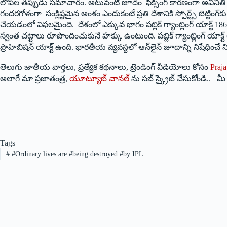
లోపల తప్పుడు సమాచారం. అటువంటి జూదం ఫిక్సింగ్ కారణంగా అవినీతి కూడా పెరి
గందరగోళంగా సంక్లిష్టమైన అంశం ఎందుకంటే ప్రతి దేశానికి స్పోర్ట్స్ బెట్టి
చేయడంలో విఫలమైంది. దేశంలో ఎక్కువ భాగం పబ్లిక్ గ్యాంబ్లింగ్ యాక్ట్ 1867, 
స్వంత చట్టాలు రూపొందించుకునే హక్కు ఉంటుంది. పబ్లిక్ గ్యాంబ్లింగ్ యాక్ట
ప్రొహిబిషన్ యాక్ట్ ఉంది. భారతీయ వ్యవస్థలో ఆన్‌లైన్ జూదాన్ని నిషేధించే ని
————————————————————————————
తెలుగు జాతీయ వార్తలు, ప్రత్యేక కథనాలు, ట్రెండింగ్ వీడియోలు కోసం
Praja
అలాగే మా ప్రజాతంత్ర,
యూట్యూబ్ చానల్
ను సబ్ స్క్రైబ్ చేసుకోండి.. 
Tags
#
#Ordinary lives are #being destroyed #by IPL