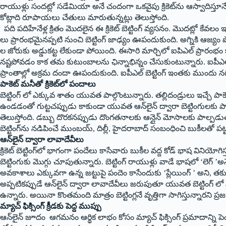
రాయుళ్లు సందట్లో సడేమియా అనే చందంగా ఒకవైపు క్రికెట్‌ను ఆస్వాదిస్తూనే 
కోట్లాది రూపాయలు చేతులు మారుతున్నట్లు తెలుస్తోంది.
పది పదిహేనేళ్ల క్రితం మొదలైన ఈ క్రికెట్ బెట్టింగ్ వ్యసనం. మొదట్లో క
లు ప్రారంభమైనప్పటి నుంచి బెట్టింగ్ జాఢ్యం ఊపందుకుంది. అగ్నికి ఆజ్యం
ల జోరుకు అడ్డుకట్ట లేకుండా పోయింది. ఈసారి మార్చిలో ఐపిఎల్ ప్రారం
నష్టపోవడం కాక తమ కుటుంబాలను ఛిన్నాభిన్నం చేసుకుంటున్నారు. ఐపీఎల్‌ మ
ప్రాంతాల్లో అక్రమ దందా ఊపందుకుంది. ఐపీఎల్‌ బెట్టింగ్‌ ఇంతకు ముందు నగ
పాకెట్‌ మనీతో క్రికెట్‌లో పందాలు
బెట్టింగ్ లో ఎక్కువ శాతం యువత పాల్గొంటున్నారు. తల్లిదండ్రులు ఇచ్చే పా
ఉండడంతో గుట్టచప్పుడు కాకుండా యువత ఆన్‌లైన్‌ ద్వారా బెట్టింగులకు పా
తెలుస్తోంది. డబ్బు దొరకనప్పుడు దొంగతనాలకు ఆన్లైన్ మోసాలకు పా
ల్పడుత
బెట్టింగ్‌ను నడిపించే ముంబయ్, దిల్లీ, హైదరాబాద్ సంబంధించి బుకీలతో ప
ఆన్‌లైన్‌ ద్వారా లావాదేవీలు
క్రికెట్‌ బెట్టింగ్‌లో భాగంగా పందేలు కాసేవారు బుకీల వద్ద కోడ్‌ భాష వినియ
బెట్టింగుకు మొగ్గు చూపుతున్నారు. బెట్టింగ్‌ రాయుళ్లు వాడే భాషలో ‘లెగ్‌ ’
అవకాశాలు ఎక్కువగా ఉన్న జట్టుపై పందెం కాసేందుకు ‘ప్లేయింగ్‌ ’ అని, 
అప్పటికప్పుడే ఆన్‌లైన్‌ ద్వారా లావాదేవీలు జరుపుతూ యువత బెట్టింగ్ లో పాల
ఉన్నారు. అయినా కొంతమంది మాత్రం బెట్టింగ్లనే వృత్తిగా సాగిస్తు
న్నారని ప్ర
మ్యాచ్ ఫిక్సింగ్ క్రీడకు పెద్ద ముప్పు
ఆన్‌లైన్ జూదం ఆగమనం ఆర్థిక లాభం కోసం మ్యాచ్ ఫిక్సింగ్ ప్రమాదాన్ని పె