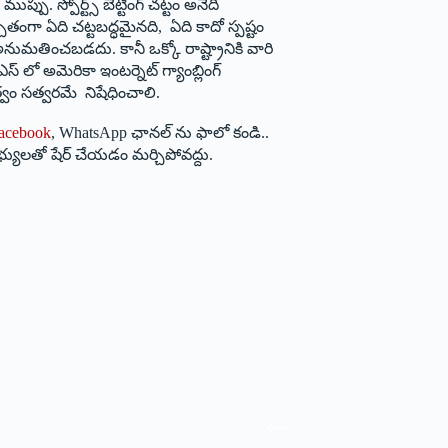
ు. స్పోర్ట్స్ బెట్టింగ్ చట్టం అనేది
చితంగా ఏది చట్టబద్ధమైనది, ఏది కాదో స్పష్టం
్ అనుమతించబడదు. కానీ ఒక్కో రాష్ట్రానికి వారి
్ లో అమెరికా ఇంటర్నెట్ గ్యాంబ్లింగ్
ుత్వం సత్వరమే నిషేధించాలి.
acebook
, WhatsApp ఛానల్ ను ఫాలో కండి..
భ్యులతో షేర్ చేయడం మర్చిపోవద్దు.