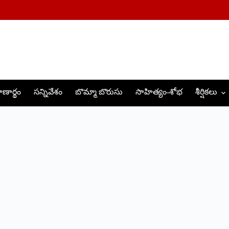
ణార్థం
సన్నివేశం
బొమ్మా బొరుసు
సాహిత్యం-శోభ
శీర్షికలు