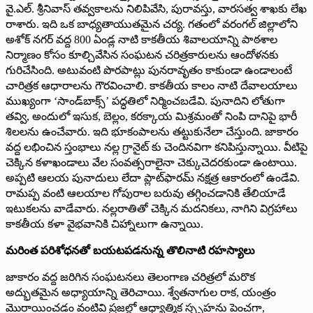
వై.ఎల్. శ్రీనివాస్ తవ్వకాలను నిలిపివేసి, పురావస్తు, వారసత్వ శాఖకు లేఖ
రాశారు. ఇది ఒక బాధ్యతాయుతమైన చర్య. గతంలో వరంగల్ జిల్లాలోని
అశోక్ నగర్ వద్ద 800 ఏండ్ల నాటి కాకతీయ శివాలయాన్ని పాఠశాల
నిర్మాణం కోసం కూల్చివేసిన సంఘటన చరిత్రకారులను ఆందోళనకు
గురిచేసింది. అటువంటి పొరపాట్లు పునరావృతం కాకుండా ఉండాలంటే
చారిత్రక ఆధారాలను గౌరవించాలి. కాకతీయ కాలం నాటి దేవాలయాలు
ముఖ్యంగా ‘సాండ్‌బాక్స్’ పద్ధతిలో నిర్మించబడేవి. పునాదిని లోతుగా
తవ్వి, అందులో ఇసుక, బెల్లం, కరక్కాయ మిశ్రమంతో నింపి దానిపై భారీ
శిలలను ఉంచేవారు. ఇది భూకంపాలను తట్టుకునేలా చేస్తుంది. జాకారం
వద్ద లభించిన స్తంభాలు నల్ల గ్రానైట్ కు చెందినవిగా కనిపిస్తున్నాయి. వీటిపై
చెక్కిన కళాఖండాలు వేల సంవత్సరాలైనా చెక్కుచెదరకుండా ఉంటాయి.
అప్పటి ఆలయ పునాదులు లేదా ప్లాట్‌ఫారమ్ నక్షత్ర ఆకారంలో ఉండేవి.
రామప్ప వంటి ఆలయాల గోపురాల బరువు తగ్గించడానికి తేలియాడే
ఇటుకలను వాడేవారు. నల్లరాతితో చెక్కిన మదనికలు, నాగిని విగ్రహాలు
కాకతీయ కళా వైభవానికి చిహ్నాలుగా ఉన్నాయి.
మరింత పరిశోధనతో బయటపడనున్న తొలినాటి రహస్యాలు
జాకారం వద్ద జరిగిన సంఘటనలు తెలంగాణ చరిత్రలో మరొక
అద్భుతమైన అధ్యాయాన్ని తెరిచాయి. శ్వేతనాగుల రాక, యంత్రం
మొరాయించడం వంటివి ప్రజల్లో ఆధ్యాత్మిక స్పృహను పెంచగా,