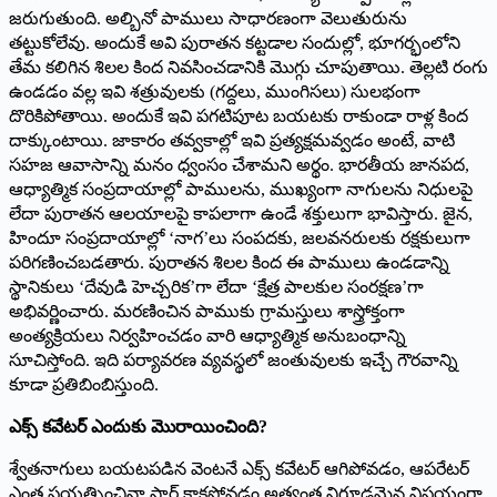
జరుగుతుంది. అల్బినో పాములు సాధారణంగా వెలుతురును
తట్టుకోలేవు. అందుకే అవి పురాతన కట్టడాల సందుల్లో, భూగర్భంలోని
తేమ కలిగిన శిలల కింద నివసించడానికి మొగ్గు చూపుతాయి. తెల్లటి రంగు
ఉండడం వల్ల ఇవి శత్రువులకు (గద్దలు, ముంగిసలు) సులభంగా
దొరికిపోతాయి. అందుకే ఇవి పగటిపూట బయటకు రాకుండా రాళ్ల కింద
దాక్కుంటాయి. జాకారం తవ్వకాల్లో ఇవి ప్రత్యక్షమవ్వడం అంటే, వాటి
సహజ ఆవాసాన్ని మనం ధ్వంసం చేశామని అర్థం. భారతీయ జానపద,
ఆధ్యాత్మిక సంప్రదాయాల్లో పాములను, ముఖ్యంగా నాగులను నిధులపై
లేదా పురాతన ఆలయాలపై కాపలాగా ఉండే శక్తులుగా భావిస్తారు. జైన,
హిందూ సంప్రదాయాల్లో ‘నాగ’లు సంపదకు, జలవనరులకు రక్షకులుగా
పరిగణించబడతారు. పురాతన శిలల కింద ఈ పాములు ఉండడాన్ని
స్థానికులు ‘దేవుడి హెచ్చరిక’గా లేదా ‘క్షేత్ర పాలకుల సంరక్షణ’గా
అభివర్ణించారు. మరణించిన పాముకు గ్రామస్తులు శాస్త్రోక్తంగా
అంత్యక్రియలు నిర్వహించడం వారి ఆధ్యాత్మిక అనుబంధాన్ని
సూచిస్తోంది. ఇది పర్యావరణ వ్యవస్థలో జంతువులకు ఇచ్చే గౌరవాన్ని
కూడా ప్రతిబింబిస్తుంది.
ఎక్స్ కవేటర్ ఎందుకు మొరాయించింది?
శ్వేతనాగులు బయటపడిన వెంటనే ఎక్స్ కవేటర్ ఆగిపోవడం, ఆపరేటర్
ఎంత ప్రయత్నించినా స్టార్ట్ కాకపోవడం అత్యంత నిగూఢమైన విషయంగా