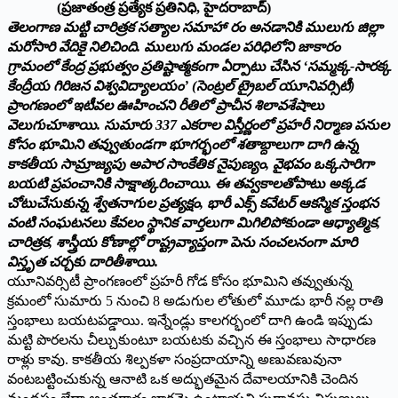
(ప్రజాతంత్ర ప్రత్యేక ప్రతినిధి, హైదరాబాద్)
తెలంగాణ మట్టి చారిత్రక సత్యాల సమాహా రం అనడానికి ములుగు జిల్లా
మరోసారి వేదికై నిలిచింది. ములుగు మండల పరిధిలోని జాకారం
గ్రామంలో కేంద్ర ప్రభుత్వం ప్రతిష్టాత్మకంగా ఏర్పాటు చేసిన ‘సమ్మక్క-సారక్క
కేంద్రీయ గిరిజన విశ్వవిద్యాలయం’ (సెంట్రల్ ట్రైబల్ యూనివర్సిటీ)
ప్రాంగణంలో ఇటీవల ఊహించని రీతిలో ప్రాచీన శిలావశేషాలు
వెలుగుచూశాయి. సుమారు 337 ఎకరాల విస్తీర్ణంలో ప్రహరీ నిర్మాణ పనుల
కోసం భూమిని తవ్వుతుండగా భూగర్భంలో శతాబ్దాలుగా దాగి ఉన్న
కాకతీయ సామ్రాజ్యపు అపార సాంకేతిక నైపుణ్యం, వైభవం ఒక్కసారిగా
బయటి ప్రపంచానికి సాక్షాత్కరించాయి. ఈ తవ్వకాలతోపాటు అక్కడ
చోటుచేసుకున్న శ్వేతనాగుల ప్రత్యక్షం, భారీ ఎక్స్ కవేటర్ ఆకస్మిక స్తంభన
వంటి సంఘటనలు కేవలం స్థానిక వార్తలుగా మిగిలిపోకుండా ఆధ్యాత్మిక,
చారిత్రక, శాస్త్రీయ కోణాల్లో రాష్ట్రవ్యాప్తంగా పెను సంచలనంగా మారి
విస్తృత చర్చకు దారితీశాయి.
యూనివర్సిటీ ప్రాంగణంలో ప్రహరీ గోడ కోసం భూమిని తవ్వుతున్న
క్రమంలో సుమారు 5 నుంచి 8 అడుగుల లోతులో మూడు భారీ నల్ల రాతి
స్తంభాలు బయటపడ్డాయి. ఇన్నేండ్లు కాలగర్భంలో దాగి ఉండి ఇప్పుడు
మట్టి పొరలను చీల్చుకుంటూ బయటకు వచ్చిన ఈ స్తంభాలు సాధారణ
రాళ్లు కావు. కాకతీయ శిల్పకళా సంప్రదాయాన్ని అణువణువునా
వంటబట్టించుకున్న ఆనాటి ఒక అద్భుతమైన దేవాలయానికి చెందిన