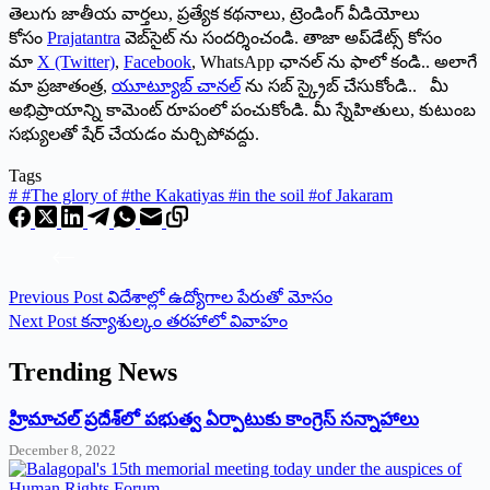
తెలుగు జాతీయ వార్తలు, ప్రత్యేక కథనాలు, ట్రెండింగ్ వీడియోలు
కోసం
Prajatantra
వెబ్‌సైట్ ను సందర్శించండి. తాజా అప్‌డేట్స్ కోసం
మా
X (Twitter)
,
Facebook
, WhatsApp ఛానల్ ను ఫాలో కండి.. అలాగే
మా ప్రజాతంత్ర,
యూట్యూబ్ చానల్
ను సబ్ స్క్రైబ్ చేసుకోండి.. మీ
అభిప్రాయాన్ని కామెంట్ రూపంలో పంచుకోండి. మీ స్నేహితులు, కుటుంబ
సభ్యులతో షేర్ చేయడం మర్చిపోవద్దు.
Tags
#
#The glory of #the Kakatiyas #in the soil #of Jakaram
Previous
Post
విదేశాల్లో ఉద్యోగాల పేరుతో మోసం
Next
Post
కన్యాశుల్కం తరహాలో వివాహం
Trending News
‌హ్రిమాచల్‌ ‌ప్రదేశ్‌లో పభుత్వ ఏర్పాటుకు కాంగ్రెస్‌ ‌సన్నాహాలు
December 8, 2022