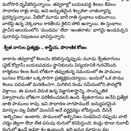
మరోసారి ధృవీకరిస్తున్నాయి. తవ్వకాల్లో బయటపడ్డ శిలలు కేవలం
సాధారణ రాళ్లు కావు. అవి అద్భుతమైన శిల్పకళా చాతుర్యాన్ని
ప్రదర్శిస్తున్నాయి. వీటిలో మూడు భారీ రాతి స్తంభాలు లభించాయి.
వాటిపై ఉన్న చెక్కడాలు కాకతీయ శైలిని పోలి ఉన్నాయి. ఈ స్తంభాలు
ప్రాచీన ఆలయంలోని ‘మండపం’ లేదా ‘అంతరాళం’ భాగమై ఉండవచ్చని
పురావస్తు నిపుణులు భావిస్తున్నారు.
శ్వేత నాగుల ప్రత్యక్షం .. శాస్త్రీయ, పౌరాణిక కోణం
జాకారం తవ్వకాల్లో శిలలను కదిలిస్తున్నప్పుడు మూడు శ్వేతనాగులు
(వైట్ కోబ్రాస్) బయటపడడం స్థానికులను విస్మయానికి గురిచేసింది.
కార్మికులు శిలల కింద లోతుగా తవ్వుతున్న సమయంలో ఈ పాములు
బుసలు కొడుతూ ఒక్కసారిగా ప్రత్యక్షమయ్యాయి. ఇందులో ఒక పాము
శిలలు పడడంతో మరణించగా, మిగిలిన రెండు సమీపంలోని పొదల్లోకి
వెళ్లాయి. ఈ ఘటన వెనుక ఉన్న విజ్ఞానశాస్త్రాన్ని, సాంస్కృతిక
విశ్వాసాలను లోతుగా పరిశీలించవలసి ఉంది. శ్వేతనాగులు అనేవి ప్రత్యేక
జాతి పాములు కావు. ఇవి సాధారణ నాగపాములే. జన్యుపరమైన
మార్పుల వల్ల వీటిలో మెలనిన్ అనే వర్ణద్రవ్యం లోపిస్తుంది. దీనినే
‘అల్బినిజం’ అంటారు. పాములలో అల్బినిజం సంభవించి నప్పుడు వాటి
చర్మం తెల్లగా లేదా లేత పసుపు రంగులో కనిపిస్తుంది. కండ్లు కూడా గులాబీ
రంగులో ఉండే అవకా శం ఉంటుంది. ఇది జన్యు మార్పుల వల్ల