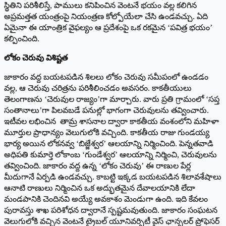
స్థితిని పరిశీలిస్తే, పాములు కనిపించిన వెంటనే భయం వల్ల కలిగిన
అప్రమత్తత యంత్రంపై నియంత్రణ కోల్పోయేలా చేసి ఉండవచ్చు. ఏది
ఏమైనా ఈ యాంత్రిక వైఫల్యం ఆ ప్రదేశంపై ఒక రకమైన ‘పవిత్ర భయం’
కల్పించింది.
లోకం చెరువు విశిష్టత
జాకారం వద్ద బయటపడిన శిలలు లోకం చెరువు సమీపంలో ఉండడం
వల్ల, ఆ చెరువు చరిత్రను పరిశీలించడం అవసరం. కాకతీయులు
తెలంగాణను ‘చెరువుల రాజ్యం’గా మార్చారు. వారు ప్రతి గ్రామంలో ‘సప్త
సంతానాలు’గా పిలవబడే పనుల్లో భాగంగా చెరువులను తవ్వించారు.
ఇటీవల లభించిన తామ్ర శాసనాల ద్వారా కాకతీయ వంశంలోని మహిళా
మూర్తుల ప్రాధాన్యం వెలుగులోకి వచ్చింది. కాకతీయ రాజు గుండయ్య
భార్య అయిన లోకనవ్వ ‘బిజ్జేశ్వర’ ఆలయాన్ని నిర్మించింది. పెన్నతవాడి
అధిపతి కుమార్తె లోకాంబ ‘గుండేశ్వర’ ఆలయాన్ని నిర్మించి, చెరువులను
తవ్వించింది. జాకారం వద్ద ఉన్న ‘లోకం చెరువు’ ఈ రాణుల పేర్ల
మీదుగానే ఏర్పడి ఉండవచ్చు. కాబట్టి ఇక్కడ బయటపడిన శిలావశేషాలు
ఆనాటి రాణులు నిర్మించిన ఒక అద్భుతమైన దేవాలయానికి లేదా
మండపానికి చెందినవి అయ్యే అవకాశం మెండుగా ఉంది. ఇది కేవలం
పురావస్తు శాఖ పరిశోధన ద్వారానే స్పష్టమవుతుంది. జాకారం సంఘటన
వెలుగులోకి వచ్చిన వెంటనే ట్రైబల్ యూనివర్సిటీ వైస్ ఛాన్సలర్ ప్రోఫెసర్