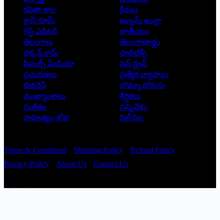
కవితా శాల
క్రీడలు
క్లాస్ రూమ్
ఖుల్లమ్ ఖుల్లా
గెస్ట్ ఎడిటర్
జాతీయం
తెలంగాణ
తెలంగాణార్థం
దక్కన్.కామ్
పాలిటిక్స్
పీపుల్స్ ‌మీడియా
పెన్ డ్రైవ్
ప్రచురణలు
ప్రత్యేక వ్యాసాలు
బిజినెస్
బొమ్మా బొరుసు
ముఖ్యాంశాలు
శీర్షికలు
సంకేతం
సన్నివేశం
సాహిత్యం-శోభ
సిల్ సిల
Copyright © 2026 - Prajatantra
Terms & Conditions
Shipping Policy
Refund Policy
Privacy Policy
About Us
Contact Us