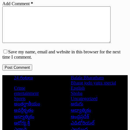
Add Comment
*
Save my name, email and website in this browser for the next
time I comment.
Post Comment
24 గంటలు
Balala Bharatham
Bharat jodo yatra special
Crime
English
entertainment
Shoba
Sports
Uncategorized
అంతర్జాతీయం
అరుగు
అవర్గీకృతం
ఆద్యాత్మికం
ఆధ్యాత్మికం
ఆంధ్రప్రదేశ్
ఆరోగ్య శ్రీ
ఎడిటోరియల్
ఎన్నారై
ఎలమంద