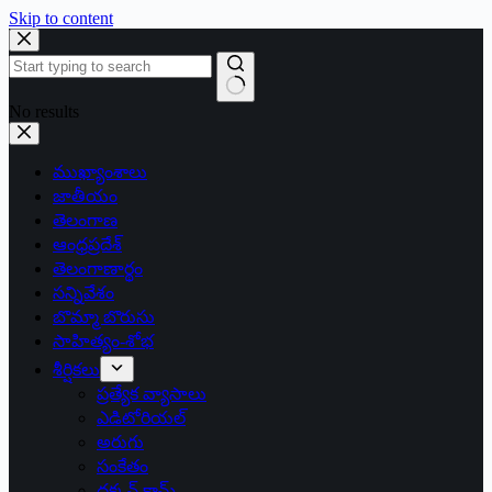
Skip to content
No results
ముఖ్యాంశాలు
జాతీయం
తెలంగాణ
ఆంధ్రప్రదేశ్
తెలంగాణార్థం
సన్నివేశం
బొమ్మా బొరుసు
సాహిత్యం-శోభ
శీర్షికలు
ప్రత్యేక వ్యాసాలు
ఎడిటోరియల్
అరుగు
సంకేతం
దక్కన్.కామ్