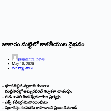
జాకారం మట్టిలో కాకతీయుల వైభవం
prajatantra_news
May 18, 2026
ముఖ్యాంశాలు
– భూపతిల్లిన నల్లరాతి కంబాలు
– మట్టిపొరల్లో అబ్బురపరిచే శిల్పకళా చాతుర్యం
– గుడి కావలి కింద శ్వేతనాగుల ప్రత్యక్షం
– ఎక్స్ కవేటర్ల మొరాయింపులు
– పురావస్తు సంపదను కాపాడాలని ప్రజల డిమాండ్