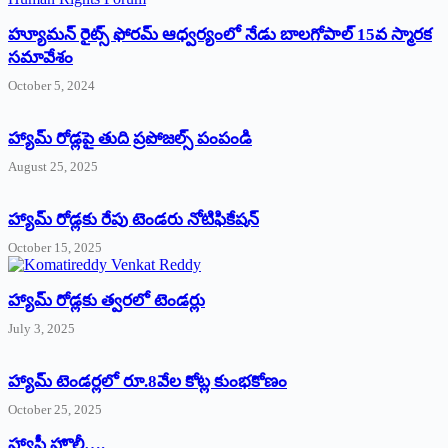
హ్యూమన్‌ రైట్స్‌ ఫోరమ్‌ ఆధ్వర్యంలో నేడు బాలగోపాల్‌ 15వ స్మారక
సమావేశం
October 5, 2024
హ్యామ్‌ రోడ్లపై తుది ప్రపోజల్స్‌ పంపండి
August 25, 2025
హ్యామ్‌ రోడ్లకు రేపు టెండరు నోటిఫికేషన్‌
October 15, 2025
హ్యామ్‌ రోడ్లకు త్వరలో టెండర్లు
July 3, 2025
హ్యామ్‌ ‌టెండర్లలో రూ.8వేల కోట్ల కుంభకోణం
October 25, 2025
హ్యాపీ హొలీ….