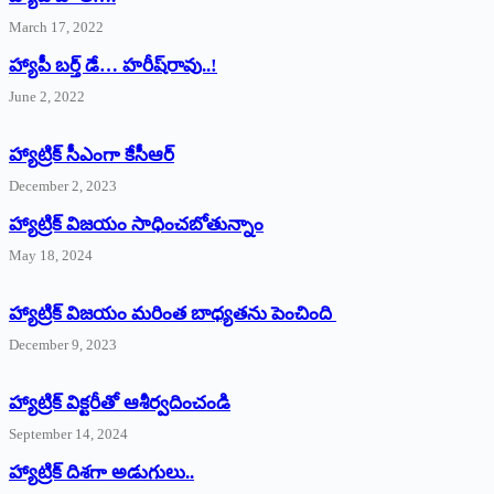
March 17, 2022
హ్యాపీ బర్త్ ‌డే… హరీష్‌రావు..!
June 2, 2022
హ్యాట్రిక్‌ ‌సీఎంగా కేసీఆర్‌
December 2, 2023
హ్యాట్రిక్‌ విజయం సాధించబోతున్నాం
May 18, 2024
హ్యాట్రిక్ విజయం మరింత బాధ్యతను పెంచింది
December 9, 2023
హ్యాట్రిక్‌ ‌విక్టరీతో ఆశీర్వదించండి
September 14, 2024
‌హ్యాట్రిక్‌ ‌దిశగా అడుగులు..