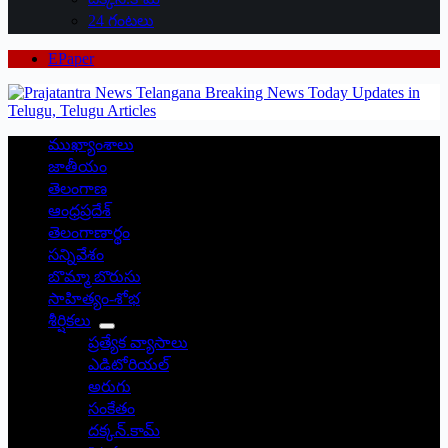
24 గంటలు
EPaper
ముఖ్యాంశాలు
జాతీయం
తెలంగాణ
ఆంధ్రప్రదేశ్
తెలంగాణార్థం
సన్నివేశం
బొమ్మా బొరుసు
సాహిత్యం-శోభ
శీర్షికలు
ప్రత్యేక వ్యాసాలు
ఎడిటోరియల్
అరుగు
సంకేతం
దక్కన్.కామ్