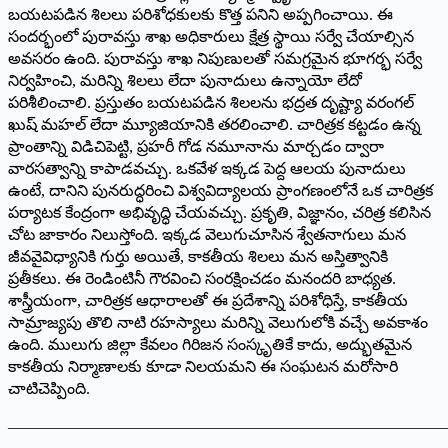
బయటపడిన శిలలు పరిశోధకులకు కొత్త పనిని అప్పగించాయి. ఈ
సందర్భంలో పురావస్తు శాఖ అధికారులు క్షేత్ర స్థాయి సర్వే చేయాల్సిన
అవసరం ఉంది. పురావస్తు శాఖ నిపుణులతో సమగ్రమైన భూగర్భ సర్వే
నిర్వహించి, మరిన్ని శిలలు లేదా పునాదులు ఉన్నాయో లేదో
పరిశీలించాలి. ప్రస్తుతం బయటపడిన శిలలను భద్రత దృష్ట్యా వరంగల్
ఖుష్ మహల్ లేదా మ్యూజియానికి తరలించాలి. చారిత్రక కట్టడం ఉన్న
ప్రాంతాన్ని విడిచిపెట్టి, ప్రహరీ గోడ నమూనాను మార్చడం ద్వారా
వారసత్వాన్ని కాపాడవచ్చు. ఒకవేళ ఇక్కడ పెద్ద ఆలయ పునాదులు
ఉంటే, దానిని పునరుద్ధరించి విశ్వవిద్యాలయ ప్రాంగణంలోనే ఒక చారిత్రక
పర్యాటక కేంద్రంగా అభివృద్ధి చేయవచ్చు. ప్రకృతి, విజ్ఞానం, చరిత్ర కలిసిన
చోట జాకారం నిలుస్తోంది. ఇక్కడ వెలుగుచూసిన శ్వేతనాగులు మన
జీవవైవిధ్యానికి గుర్తు అయితే, కాకతీయ శిలలు మన అస్తిత్వానికి
ప్రతీకలు. ఈ రెండింటినీ గౌరవించి సంరక్షించడం మనందరి బాధ్యత.
శాస్త్రీయంగా, చారిత్రక ఆధారాలతో ఈ ప్రదేశాన్ని పరిశోధిస్తే, కాకతీయ
సామ్రాజ్యపు తొలి నాటి రహస్యాలు మరిన్ని వెలుగులోకి వచ్చే అవకాశం
ఉంది. ములుగు జిల్లా కేవలం గిరిజన సంస్కృతికే కాదు, అద్భుతమైన
కాకతీయ నిర్మాణాలకు కూడా నిలయమని ఈ సంఘటన మరోసారి
చాటిచెప్పింది.
———————————————————————————