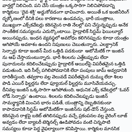
వార్తల్లో నిలిచింది. పని చేసే యంత్రం ఒక్కసారిగా నిలిచిపోవడాన్ని
కార్మికులు ‘దైవ శక్తి’ అడ్డుకోవడంగా భావించారు. అయితే ఒక ఇంజినీరింగ్
దృక్కోణంలో దీనికి పలు కారణాలు ఉండవచ్చు. భారీ యంత్రాలు,
ముఖ్యంగా ఎక్స్‌కవేటర్లు కఠినమైన రాతి నేలల్లో పని చేస్తున్నప్పుడు అనేక
సాంకేతిక సమస్యలను ఎదుర్కొంటాయి. హైడ్రాలిక్ సిస్టమ్ ఫెయిల్యూర్
అయినప్పుడు, ఇంధన వ్యవస్థలో అవరోధం కలిగినప్పుడు కూడా యంత్రం
ఆగిపోయే అవకాశం ఉందని నిపుణులు చెబుతున్నారు. ఎలక్ట్రానిక్
సెన్సార్లు కూడా ఇంజిన్ మీద ఒత్తిడి పడకుండా ఆటోమేటిక్ గా ఇంజిన్
ను ఆఫ్ చేస్తాయంటున్నారు. భారీ శిలలను ఎత్తేటప్పుడు లేదా
పునాదులను కదిలించేటప్పుడు హైడ్రాలిక్ ఆయిల్‌పై విపరీతమైన ఒత్తిడి
పడుతుంది. ఇది సీల్స్ పగిలిపోవడానికి లేదా పంపులు జామ్ అవ్వడానికి
దారితీస్తుంది. తవ్వకాల వల్ల వెలువడే విపరీతమైన దుమ్ము లేదా శిలల
పొడి ఎయిర్ ఫిల్టర్లను లేదా ఫ్యూయల్ ఫిల్టర్లను మూసివేయవచ్చు.
దీనివల్ల ఇంజిన్ ఒక్కసారిగా ఆగిపోతుంది. ఆధునిక ఎక్స్ కవేటర్లలో ‘ఓవర్
లోడ్ సెన్సార్లు’ ఉంటాయి. శిలలను కదిలించేటప్పుడు ఇంజిన్
సామర్థ్యానికి మించిన భారం పడితే, యంత్రాన్ని దెబ్బతినకుండా
కాపాడడానికి సిస్టమ్ ఆటోమేటిక్‌గా ఇంజిన్‌ను షట్-డౌన్ చేస్తుంది.
కఠినమైన రాళ్లపై బకెట్ తగిలినప్పుడు వచ్చే ప్రకంపనల వల్ల వైరింగ్ లూజ్
అవ్వడం లేదా బ్యాటరీ టెర్మినల్స్ ఊడిపోవడం వంటి చిన్నపాటి
సమస్యలు కూడా పెద్ద వైఫల్యాలుగా కనిపిస్తాయి. కార్మికుల మానసిక