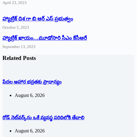
April 23, 2023
హ్యాట్రిక్ దిశ గా బి ఆర్ ఎస్ ప్రభుత్వం
October 5, 2023
హ్యాట్రిక్‌ ‌ఖాయం…మూడోసారి సీఎం కేసీఆరే
September 13, 2023
Related Posts
పేదల ఆహార భద్రతకు ప్రాధాన్యం
August 6, 2026
రోడ్ నెట్‌వర్క్‌ను ఒకే వ్య‌వ‌స్థ ప‌రిధిలోకి తేవాలి
August 6, 2026