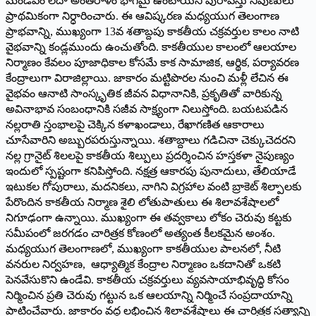
మండపం లేదా అంతరాళం భాగమై ఉంటాయని పురావస్తు నిపుణులు
ప్రాథమికంగా నిర్ధారించారు. ఈ ఆవిష్కరణ మధ్యయుగ తెలంగాణ
ప్రాభవాన్ని, ముఖ్యంగా 13వ శతాబ్దపు కాకతీయ చక్రవర్తుల కాలం నాటి
వైభవాన్ని కండ్లముందు ఉంచుతోంది. కాకతీయుల కాలంలో ఆలయాల
నిర్మాణం కేవలం పూజాధికాల కోసమే కాక సామాజిక, ఆర్థిక, పర్యావరణ
కేంద్రాలుగా విరాజిల్లాయి. జాకారం మట్టిపొరల నుంచి మళ్లీ లేచిన ఈ
వైభవం ఆనాటి సాంస్కృతిక జీవన విధానానికి, ప్రకృతితో వారికున్న
అవినాభావ సంబంధానికి సజీవ సాక్ష్యంగా నిలుస్తోంది. బయటపడిన
నల్లరాతి స్తంభాలపై చెక్కిన కళాఖండాలు, రేఖాగణిత ఆకారాలు
చూసేవారిని అబ్బురపరుస్తున్నాయి. శతాబ్దాలు గడిచినా చెక్కుచెదరని
నల్ల గ్రానైట్ శిలలపై కాకతీయ శిల్పులు ప్రదర్శించిన హస్తకళా నైపుణ్యం
ఇందులో స్పష్టంగా కనిపిస్తోంది. నక్షత్ర ఆకారపు పునాదులు, తేలియాడే
ఇటుకల గోపురాలు, మదనికలు, నాగిని విగ్రహాల వంటి బ్రాకెట్ శిల్పాలకు
పేరొందిన కాకతీయ నిర్మాణ శైలి లోతుపాతులు ఈ శిలావశేషాలలో
నిగూఢంగా ఉన్నాయి. ముఖ్యంగా ఈ తవ్వకాలు లోకం చెరువు కట్టకు
సమీపంలో జరగడం చారిత్రక కోణంలో అత్యంత కీలకమైన అంశం.
మధ్యయుగ తెలంగాణలో, ముఖ్యంగా కాకతీయుల పాలనలో, నీటి
వనరుల నిర్వహణ, ఆధ్యాత్మిక కేంద్రాల నిర్మాణం ఒకదానితో ఒకటి
పెనవేసుకొని ఉండేవి. కాకతీయ చక్రవర్తులు వ్యవసాయాభివృద్ధి కోసం
నిర్మించిన ప్రతి చెరువు గట్టున ఒక ఆలయాన్ని నిర్మించే సంప్రదాయాన్ని
పాటించేవారు. జాకారం వద్ద లభించిన శిలావశేషాలు ఈ చారిత్రక సత్యాన్ని