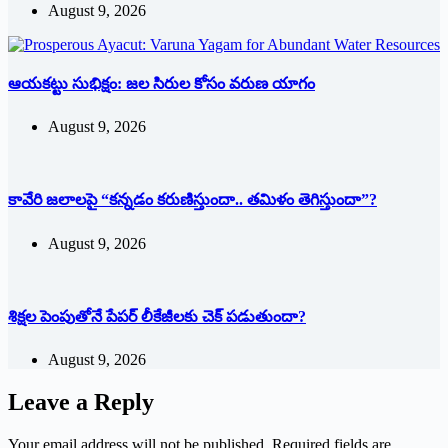
August 9, 2026
ఆయకట్టు సుభిక్షం: జల సిరుల కోసం వరుణ యాగం
August 9, 2026
కావేరి జలాలపై “కన్నడం కరుణిస్తుందా.. తమిళం తెగిస్తుందా”?
August 9, 2026
శిక్షల పెంపుతోనే పేపర్ లీకేజీలకు చెక్ పడుతుందా?
August 9, 2026
Leave a Reply
Your email address will not be published.
Required fields are