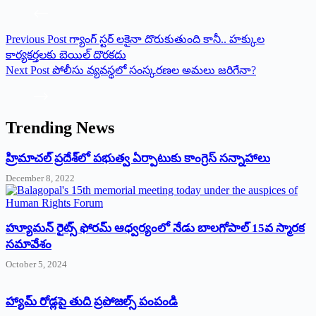
Previous
Post
గ్యాంగ్ స్టర్ లకైనా దొరుకుతుంది కానీ.. హక్కుల
కార్యకర్తలకు బెయిల్ దొరకదు
Next
Post
పోలీసు వ్యవస్థలో సంస్కరణల అమలు జరిగేనా?
Trending News
‌హ్రిమాచల్‌ ‌ప్రదేశ్‌లో పభుత్వ ఏర్పాటుకు కాంగ్రెస్‌ ‌సన్నాహాలు
December 8, 2022
హ్యూమన్‌ రైట్స్‌ ఫోరమ్‌ ఆధ్వర్యంలో నేడు బాలగోపాల్‌ 15వ స్మారక
సమావేశం
October 5, 2024
హ్యామ్‌ రోడ్లపై తుది ప్రపోజల్స్‌ పంపండి