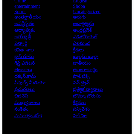
Crime
English
entertainment
Shoba
Sports
Uncategorized
అంతర్జాతీయం
అరుగు
అవర్గీకృతం
ఆద్యాత్మికం
ఆధ్యాత్మికం
ఆంధ్రప్రదేశ్
ఆరోగ్య శ్రీ
ఎడిటోరియల్
ఎన్నారై
ఎలమంద
కవితా శాల
క్రీడలు
క్లాస్ రూమ్
ఖుల్లమ్ ఖుల్లా
గెస్ట్ ఎడిటర్
జాతీయం
తెలంగాణ
తెలంగాణార్థం
దక్కన్.కామ్
పాలిటిక్స్
పీపుల్స్ ‌మీడియా
పెన్ డ్రైవ్
ప్రచురణలు
ప్రత్యేక వ్యాసాలు
బిజినెస్
బొమ్మా బొరుసు
ముఖ్యాంశాలు
శీర్షికలు
సంకేతం
సన్నివేశం
సాహిత్యం-శోభ
సిల్ సిల
Copyright © 2026 - Prajatantra