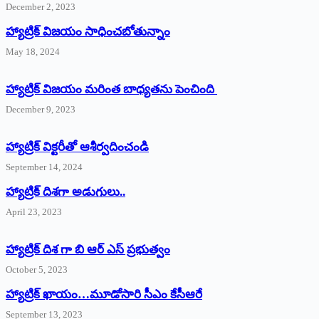
December 2, 2023
హ్యాట్రిక్‌ విజయం సాధించబోతున్నాం
May 18, 2024
హ్యాట్రిక్ విజయం మరింత బాధ్యతను పెంచింది
December 9, 2023
హ్యాట్రిక్‌ ‌విక్టరీతో ఆశీర్వదించండి
September 14, 2024
‌హ్యాట్రిక్‌ ‌దిశగా అడుగులు..
April 23, 2023
హ్యాట్రిక్ దిశ గా బి ఆర్ ఎస్ ప్రభుత్వం
October 5, 2023
హ్యాట్రిక్‌ ‌ఖాయం…మూడోసారి సీఎం కేసీఆరే
September 13, 2023