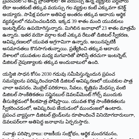
ప్రపంచంలోని అన్ని ప్రాంతాలలో ఈ వయస్సు ఉన్న వ్యక్తులు పెద్దవారు
లేదా అంతకంటే తక్కువ వయస్సు గల వ్యక్తుల కంటే ఎక్కువగా కనెక్ట్‌
అయ్యారు. సాపేక్ష పరంగా అతిపెద్ద అంతరం తక్కువ ఆదాయ ఆర్థిక
వ్యవస్థలలో గమనించబడిరది. ఇక్కడ 39 శాతం మంది యువకులు
ఇంటర్నెట్‌ను ఉపయోగిస్తున్నారు. మిగిలిన జనాభాలో 23 శాతం మాత్రమే
ఉన్నారు. ఇతర వయో వర్గాల కంటే ఎక్కువ రేటుతో డిజిటల్‌ స్వీకరణ,
ఆవిష్కరణలలో యువత అగ్రగామిగా ఉన్నారు. అయినప్పటికీ
అసమానతలు కొనసాగుతున్నాయి. ప్రత్యేకించి తక్కువ ఆదాయ
దేశాలలో యువతుల మధ్య మగవారితో పోలిస్తే తరచుగా ఇంటర్నెట్‌,
డిజిటల్‌ నైపుణ్యాలకు తక్కువ అందుబాటులో ఉంది.
యస్డిజి సాధన కోసం 2030 గడువు సమీపిస్తున్నందున ప్రపంచ
సమస్యలను పరిష్కరించడానికి డిజిటల్‌ ఆవిష్కరణలో యువకుల పాత్ర
చాలా అవసరం. మొబైల్‌ పరికరాలు, సేవలు, కృత్రిమ మేధస్సు వంటి
డిజిటల్‌ సాంకేతికతలు సస్టైనబుల్‌ డెవలప్‌మెంట్‌ గోల్స్‌ ముందుకు
తీసుకెళ్లడంలో కీలకపాత్ర పోషిస్తాయి. యువత కొత్త సాంకేతికతలను
స్వీకరించడంలో, ఆవిష్కరింప జేయడంలో ముందంజలో ఉంటారు.
ప్రపంచ వ్యాప్తంగా డిజిటల్‌ ట్రెండ్‌లను రూపొందించే వినియోగదారులుగా,
డెవలపర్‌లగా అతిపెద్ద జనాభాను ఏర్పరుస్తారు.
సవాళ్లు పరిష్కారాలు: రాజకీయ సంక్షోభం, ఆర్థిక మందగమనం,