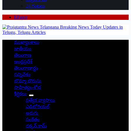
24 గంటలు
EPaper
ముఖ్యాంశాలు
జాతీయం
తెలంగాణ
ఆంధ్రప్రదేశ్
తెలంగాణార్థం
సన్నివేశం
బొమ్మా బొరుసు
సాహిత్యం-శోభ
శీర్షికలు
ప్రత్యేక వ్యాసాలు
ఎడిటోరియల్
అరుగు
సంకేతం
దక్కన్.కామ్