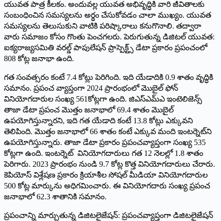
యువత పాత్ర కీలకం. అందువల్ల యువత అభివృద్ధికి వారి జీవితాలకు
సంబంధించిన సమస్యలను అర్థం చేసుకోవడం చాలా ముఖ్యం. యువత
సమస్యలను తెలుసుకుని వాటికి పరిష్కారాలు కనుగొనాలి. తద్వారా
వారు సమాజం కోసం గొంతు పెంచగలరు. పెరుగుతున్న డిజిటల్‌ యువత:
ఐక్యరాజ్యసమితి వరల్డ్‌ పాపులేషన్‌ ప్రాస్పెక్ట్స్‌ డేటా ప్రకారం ప్రపంచంలో
808 కోట్ల జనాభా ఉంది.
గత సంవత్సరం కంటే 7.4 కోట్లు పెరిగింది. ఇది యేడాదికి 0.9 శాతం వృద్ధికి
సమానం. ప్రపంచ వ్యాప్తంగా 2024 ప్రారంభంలో మొబైల్‌ ఫోన్‌
వినియోగదారుల సంఖ్య 561కోట్లగా ఉంది. జిఎస్‌ఎమ్‌ఎ ఇంటెలిజెన్స్‌
తాజా డేటా ప్రపంచ మొత్తం జనాభాలో 69.4 శాతం మొబైల్‌
ఉపయోగిస్తున్నారని, ఇది గత యేడాది కంటే 13.8 కోట్లు ఎక్కువని
తెలిపింది. మొత్తం జనాభాలో 66 శాతం కంటే ఎక్కువ మంది ఇంటర్నెట్‌ని
ఉపయోగిస్తున్నారు. తాజా డేటా ప్రకారం ప్రపంచవ్యాప్తంగా సంఖ్య 535
కోట్లగా ఉంది. ఇంటర్నెట్‌ వినియోగదారులు గత 12 నెలల్లో 1.8 శాతం
పెరిగారు. 2023 ప్రారంభం నుండి 9.7 కోట్ల కొత్త వినియోగదారులు చేరారు.
కెపియోస్‌ విశ్లేషణ ప్రకారం క్రియాశీల సోషల్‌ మీడియా వినియోగదారుల
500 కోట్ల మార్కును అధిగమించారు. ఈ వినియోగదారు సంఖ్య ప్రపంచ
జనాభాలో 62.3 శాతానికి సమానం.
ప్రపంచాన్ని మార్చుతున్న డిజిటలైజేషన్‌: ప్రపంచవ్యాప్తంగా డిజిటలైజేషన్‌