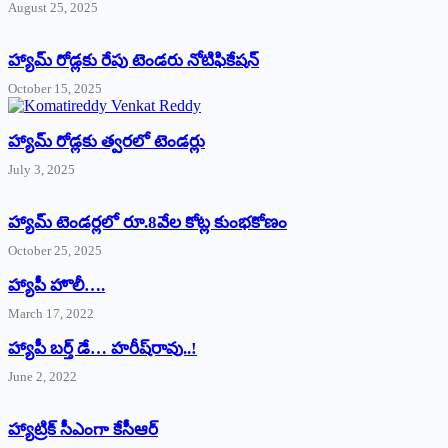
August 25, 2025
హ్యామ్‌ రోడ్లకు రేపు టెండరు నోటిఫికేషన్‌
October 15, 2025
హ్యామ్‌ రోడ్లకు త్వరలో టెండర్లు
July 3, 2025
హ్యామ్‌ ‌టెండర్లలో రూ.8వేల కోట్ల కుంభకోణం
October 25, 2025
హ్యాపీ హొలీ….
March 17, 2022
హ్యాపీ బర్త్ ‌డే… హరీష్‌రావు..!
June 2, 2022
హ్యాట్రిక్‌ ‌సీఎంగా కేసీఆర్‌