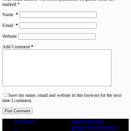
marked
*
Name
*
Email
*
Website
Add Comment
*
Save my name, email and website in this browser for the next
time I comment.
Post Comment
24 గంటలు
Balala Bharatham
Bharat jodo yatra special