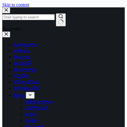
Skip to content
No results
ముఖ్యాంశాలు
జాతీయం
తెలంగాణ
ఆంధ్రప్రదేశ్
తెలంగాణార్థం
సన్నివేశం
బొమ్మా బొరుసు
సాహిత్యం-శోభ
శీర్షికలు
ప్రత్యేక వ్యాసాలు
ఎడిటోరియల్
అరుగు
సంకేతం
దక్కన్.కామ్