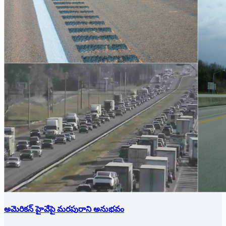
అమెరికన్ హైవేపై మ‌ర‌పురాని అనుభ‌వం