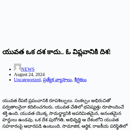
యువత ఒక దశ కాదు.. ఓ విప్లవానికి దిశ!
NEWS
August 24, 2024
Uncategorized
,
ప్రత్యేక వ్యాసాలు
,
శీర్షికలు
యువత రేపటి ప్రపంచానికి రూపశిల్పులు. సంకల్పం అభిరుచితో
పర్వతాలనైనా కదిలించగలరు. యువత చేతిలో భవిష్యత్తు రూపొందించే
శక్తి ఉంది. యువత యొక్క సామర్థ్యానికి అపరిమితమైన, అనంతమైన
హద్దులు ఉండవు. ఒక దేశ పురోగతి, అభివృద్ధి ఆ దేశంలోని యువత
సహకారంపై ఆధారపడి ఉంటుంది. సామాజిక, ఆర్థిక, రాజకీయ పరిస్థితిలో