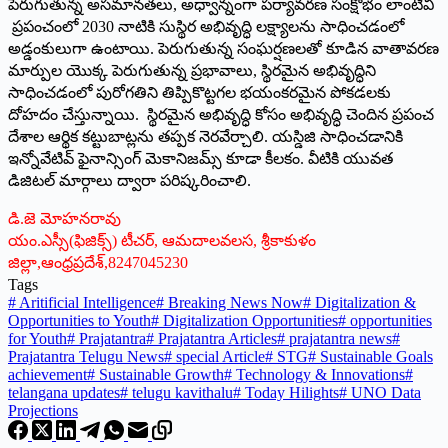
పెరుగుతున్న అసమానతలు, అధ్వాన్నంగా పర్యావరణ సంక్షోభం లాంటివి
ప్రపంచంలో 2030 నాటికి సుస్థిర అభివృద్ధి లక్ష్యాలను సాధించడంలో
అడ్డంకులుగా ఉంటాయి. పెరుగుతున్న సంఘర్షణలతో కూడిన వాతావరణ
మార్పుల యొక్క పెరుగుతున్న ప్రభావాలు, స్థిరమైన అభివృద్ధిని
సాధించడంలో పురోగతిని తిప్పికొట్టగల భయంకరమైన పోకడలకు
దోహదం చేస్తున్నాయి. స్థిరమైన అభివృద్ధి కోసం అభివృద్ధి చెందిన ప్రపంచ
దేశాల ఆర్థిక కట్టుబాట్లను తప్పక నెరవేర్చాలి. యస్డిజి సాధించడానికి
ఇన్నోవేటివ్‌ ఫైనాన్సింగ్‌ మెకానిజమ్స్‌ కూడా కీలకం. వీటికి యువత
డిజిటల్‌ మార్గాలు ద్వారా పరిష్కరించాలి.
డి.జె మోహనరావు
యం.ఎస్సీ(ఫిజిక్స్‌) టీచర్‌, ఆమదాలవలస, శ్రీకాకుళం
జిల్లా,ఆంధ్రప్రదేశ్‌,8247045230
Tags
#
Aritificial Intelligence
#
Breaking News Now
#
Digitalization &
Opportunities to Youth
#
Digitalization Opportunities
#
opportunities
for Youth
#
Prajatantra
#
Prajatantra Articles
#
prajatantra news
#
Prajatantra Telugu News
#
special Article
#
STG
#
Sustainable Goals
achievement
#
Sustainable Growth
#
Technology & Innovations
#
telangana updates
#
telugu kavithalu
#
Today Hilights
#
UNO Data
Projections