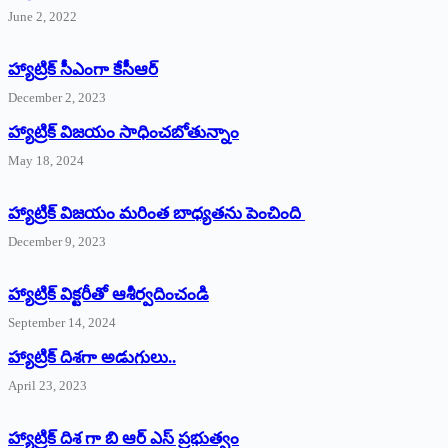
June 2, 2022
హ్యాట్రిక్‌ ‌సీఎంగా కేసీఆర్‌
December 2, 2023
హ్యాట్రిక్‌ విజయం సాధించబోతున్నాం
May 18, 2024
హ్యాట్రిక్ విజయం మరింత బాధ్యతను పెంచింది
December 9, 2023
హ్యాట్రిక్‌ ‌విక్టరీతో ఆశీర్వదించండి
September 14, 2024
‌హ్యాట్రిక్‌ ‌దిశగా అడుగులు..
April 23, 2023
హ్యాట్రిక్ దిశ గా బి ఆర్ ఎస్ ప్రభుత్వం