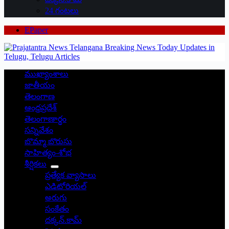
24 గంటలు
EPaper
ముఖ్యాంశాలు
జాతీయం
తెలంగాణ
ఆంధ్రప్రదేశ్
తెలంగాణార్థం
సన్నివేశం
బొమ్మా బొరుసు
సాహిత్యం-శోభ
శీర్షికలు
ప్రత్యేక వ్యాసాలు
ఎడిటోరియల్
అరుగు
సంకేతం
దక్కన్.కామ్