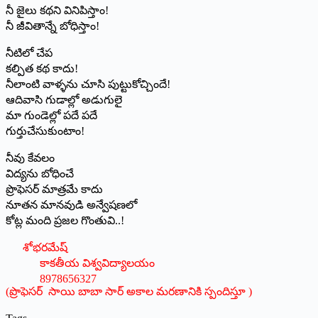
నీ జైలు కథని వినిపిస్తాం!
నీ జీవితాన్నే బోధిస్తాం!
నీటిలో చేప
కల్పిత కథ కాదు!
నీలాంటి వాళ్ళను చూసి పుట్టుకోచ్చిందే!
ఆదివాసి గుడాల్లో అడుగులై
మా గుండెల్లో పదే పదే
గుర్తుచేసుకుంటాం!
నీవు కేవలం
విద్యను బోధించే
ప్రొఫెసర్ మాత్రమే కాదు
నూతన మానవుడి అన్వేషణలో
కోట్ల మంది ప్రజల గొంతువి..!
శోభరమేష్
కాకతీయ విశ్వవిద్యాలయం
8978656327
(ప్రొఫెసర్ సాయి బాబా సార్ అకాల మరణానికి స్పందిస్తూ )