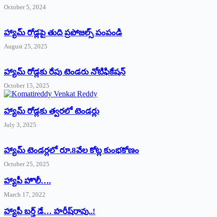
October 5, 2024
హ్యామ్‌ రోడ్లపై తుది ప్రపోజల్స్‌ పంపండి
August 25, 2025
హ్యామ్‌ రోడ్లకు రేపు టెండరు నోటిఫికేషన్‌
October 15, 2025
హ్యామ్‌ రోడ్లకు త్వరలో టెండర్లు
July 3, 2025
హ్యామ్‌ ‌టెండర్లలో రూ.8వేల కోట్ల కుంభకోణం
October 25, 2025
హ్యాపీ హొలీ….
March 17, 2022
హ్యాపీ బర్త్ ‌డే… హరీష్‌రావు..!