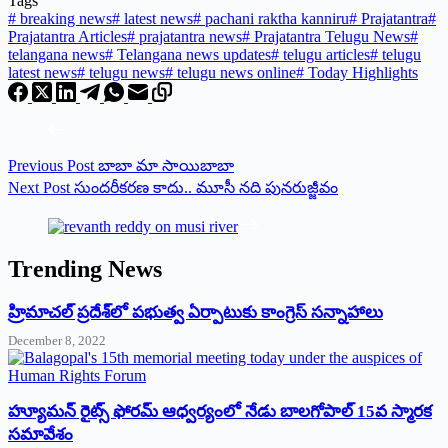
Tags
#
breaking news
#
latest news
#
pachani raktha kanniru
#
Prajatantra
#
Prajatantra Articles
#
prajatantra news
#
Prajatantra Telugu News
#
telangana news
#
Telangana news updates
#
telugu articles
#
telugu
latest news
#
telugu news
#
telugu news online
#
Today Highlights
Previous
Post
బాబా మా సాయిబాబా
Next
Post
సుందరీకరణ కాదు.. మూసీ నది పునరుజ్జీవం
Trending News
‌హ్రిమాచల్‌ ‌ప్రదేశ్‌లో పభుత్వ ఏర్పాటుకు కాంగ్రెస్‌ ‌సన్నాహాలు
December 8, 2022
హ్యూమన్‌ రైట్స్‌ ఫోరమ్‌ ఆధ్వర్యంలో నేడు బాలగోపాల్‌ 15వ స్మారక
సమావేశం