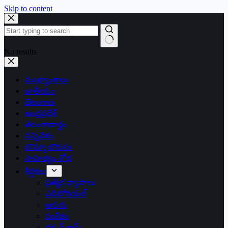
Skip to content
No results
ముఖ్యాంశాలు
జాతీయం
తెలంగాణ
ఆంధ్రప్రదేశ్
తెలంగాణార్థం
సన్నివేశం
బొమ్మా బొరుసు
సాహిత్యం-శోభ
శీర్షికలు
ప్రత్యేక వ్యాసాలు
ఎడిటోరియల్
అరుగు
సంకేతం
దక్కన్.కామ్