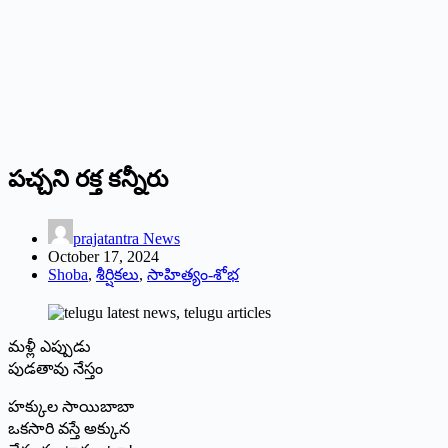
పచ్చని రక్త కన్నీరు
prajatantra News
October 17, 2024
Shoba
,
శీర్షికలు
,
సాహిత్యం-శోభ
మళ్లీ ఎప్పుడు
పుడతావు నేస్తం
హక్కుల సాయిబాబా
ఒకసారి వస్తే అక్కున