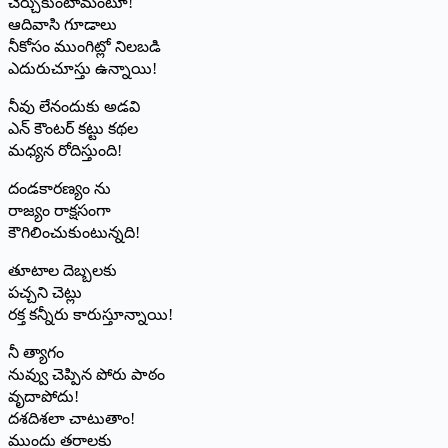
చేర్చుకుంటామంటూ!
ఆదివాసి గూడాలు
నీకోసం ముంగిట్లో నిలబడి
ఎదురుచూస్తు ఉన్నాయి!
నీవు లేనందుకు అడవి
ఎన్ కౌంటర్ కట్టు కథల
మధ్యన రోదిస్తుంది!
దండకారణ్యం ను
రాజ్యం రాక్షసంగా
కౌగిలించుకుంటున్నది!
తూటాల దెబ్బలకు
పచ్చని చెట్లు
రక్త కన్నీరు కారుస్తూన్నాయి!
నీ త్యాగం
నువ్వు చెప్పిన పోరు పాఠం
వృదాపోదు!
దశదిశలా చాటుతాం!
ముందు తరాలకు