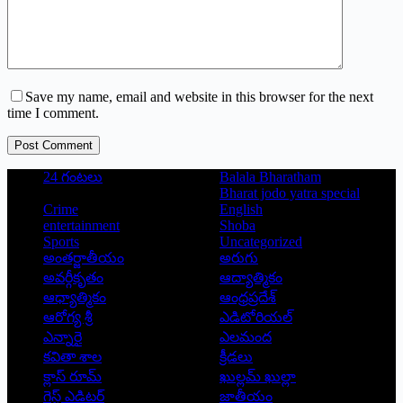
Save my name, email and website in this browser for the next
time I comment.
Post Comment
24 గంటలు
Balala Bharatham
Bharat jodo yatra special
Crime
English
entertainment
Shoba
Sports
Uncategorized
అంతర్జాతీయం
అరుగు
అవర్గీకృతం
ఆద్యాత్మికం
ఆధ్యాత్మికం
ఆంధ్రప్రదేశ్
ఆరోగ్య శ్రీ
ఎడిటోరియల్
ఎన్నారై
ఎలమంద
కవితా శాల
క్రీడలు
క్లాస్ రూమ్
ఖుల్లమ్ ఖుల్లా
గెస్ట్ ఎడిటర్
జాతీయం