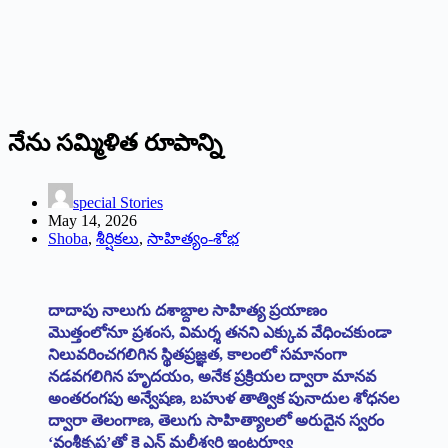
నేను సమ్మిళిత రూపాన్ని
special Stories
May 14, 2026
Shoba
,
శీర్షికలు
,
సాహిత్యం-శోభ
దాదాపు నాలుగు దశాబ్దాల సాహిత్య ప్రయాణం
మొత్తంలోనూ ప్రశంస, విమర్శ తనని ఎక్కువ వేధించకుండా
నిలువరించగలిగిన స్థితప్రజ్ఞత, కాలంలో సమానంగా
నడవగలిగిన హృదయం, అనేక ప్రక్రియల ద్వారా మానవ
అంతరంగపు అన్వేషణ, బహుళ తాత్విక పునాదుల శోధనల
ద్వారా తెలంగాణ, తెలుగు సాహిత్యాలలో అరుదైన స్వరం
‘వంశీకృష్ణ’తో
కె ఎన్ మల్లీశ్వరి
ఇంటర్వ్యూ