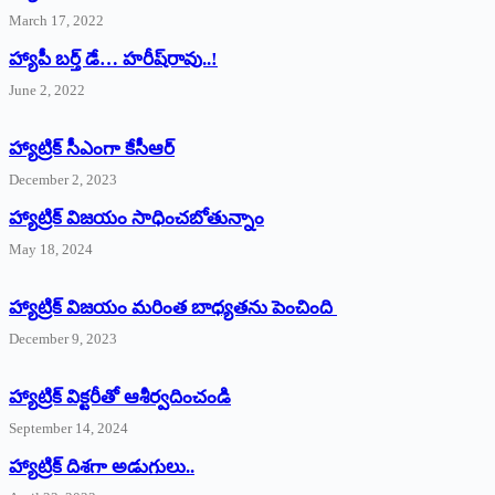
March 17, 2022
హ్యాపీ బర్త్ ‌డే… హరీష్‌రావు..!
June 2, 2022
హ్యాట్రిక్‌ ‌సీఎంగా కేసీఆర్‌
December 2, 2023
హ్యాట్రిక్‌ విజయం సాధించబోతున్నాం
May 18, 2024
హ్యాట్రిక్ విజయం మరింత బాధ్యతను పెంచింది
December 9, 2023
హ్యాట్రిక్‌ ‌విక్టరీతో ఆశీర్వదించండి
September 14, 2024
‌హ్యాట్రిక్‌ ‌దిశగా అడుగులు..