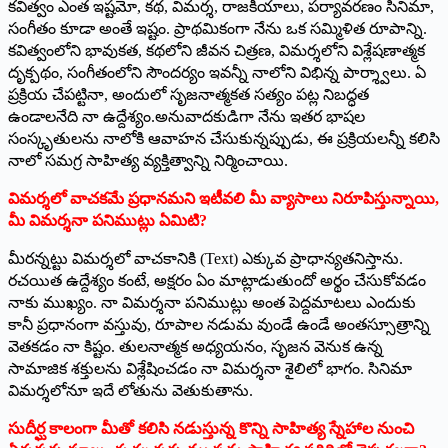
కవిత్వం ఎంత ఇష్టమో, కథ, విమర్శ, రాజకీయాలు, పర్యావరణం సినిమా,
సంగీతం కూడా అంతే ఇష్టం. ప్రాథమికంగా నేను ఒక సమ్మిళిత రూపాన్ని.
కవిత్వంలోని భావుకత, కథలోని జీవన చిత్రణ, విమర్శలోని విశ్లేషణాత్మక
దృక్పథం, సంగీతంలోని సౌందర్యం ఇవన్నీ నాలోని విభిన్న పార్శ్వాలు. ఏ
ప్రక్రియ చేపట్టినా, అందులో సృజనాత్మకత సత్యం పట్ల నిబద్ధత
ఉండాలనేది నా ఉద్దేశ్యం.అనువాదకుడిగా నేను ఇతర భాషల
సంస్కృతులను నాలోకి ఆవాహన చేసుకున్నప్పుడు, ఈ ప్రక్రియలన్నీ కలిసి
నాలో సమగ్ర సాహిత్య వ్యక్తిత్వాన్ని నిర్మించాయి.
విమర్శలో వాచకమే ప్రధానమని ఇటీవలి మీ వ్యాసాలు నిరూపిస్తున్నాయి,
మీ విమర్శనా పనిముట్లు ఏమిటి?
మీరన్నట్టు విమర్శలో వాచకానికి (Text) ఎక్కువ ప్రాధాన్యతనిస్తాను.
రచయిత ఉద్దేశ్యం కంటే, అక్షరం ఏం మాట్లాడుతుందో అర్థం చేసుకోవడం
నాకు ముఖ్యం. నా విమర్శనా పనిముట్లు అంత పెద్దమాటలు ఎందుకు
కానీ ప్రధానంగా వస్తువు, రూపాల నడుమ వుండే ఉండే అంతస్సూత్రాన్ని
వెతకడం నా కిష్టం. తులనాత్మక అధ్యయనం, సృజన వెనుక ఉన్న
సామాజిక శక్తులను విశ్లేషించడం నా విమర్శనా శైలిలో భాగం. సినిమా
విమర్శలోనూ ఇదే లోతును వెతుకుతాను.
సుదీర్ఘ కాలంగా మీతో కలిసి నడుస్తున్న కొన్ని సాహిత్య స్నేహాల నుంచి