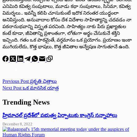
ఎనిమిది కవిత్వ సంపుటాలు, మూడు కథా సంపుటాలు, సినిమా, కవిత్వ
విమర్శలు.. ఇవన్నీ కలిపి చూసుకుంటే ఇదొక నిరంతర యుద్ధంలా
అనిపిస్తుంది. అనువాదాల కోసం దేశ విదేశాల సాహిత్యాన్ని చదవడం నా
పఠనానుభవాన్ని విస్తృత పరచింది. సాహిత్యం నాకు పేరు ప్రఖ్యాతుల
కంటే కూడా, జీవితాన్ని ప్రశాంతంగా, లోతుగా అర్థం చేసుకునే శక్తిని
ఇచ్చింది. గతం ఒక పాఠమైతే, వర్తమానం ఒక ప్రయోగం. ప్రయాణం ఇంకా
ముగియలేదు, కొత్త భాషలు, కొత్త జీవితాల అన్వేషణ సాగుతూనే ఉంది.
Previous
Post
ప్రకృతి చిత్రాలు
Next
Post
ఒక మానసిక యాత్ర
Trending News
‌హ్రిమాచల్‌ ‌ప్రదేశ్‌లో పభుత్వ ఏర్పాటుకు కాంగ్రెస్‌ ‌సన్నాహాలు
December 8, 2022