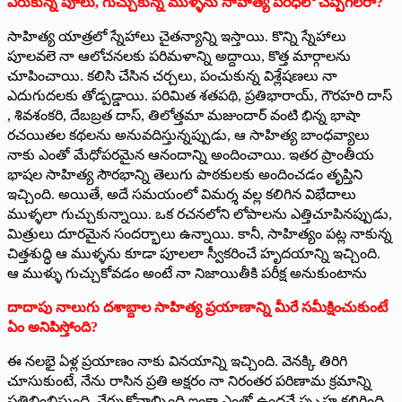
ఏరుకున్న పూలు, గుచ్చుకున్న ముళ్ళను సాహిత్య పరిధిలో చెప్పగలరా?
సాహిత్య యాత్రలో స్నేహాలు చైతన్యాన్ని ఇస్తాయి. కొన్ని స్నేహాలు
పూలవలె నా ఆలోచనలకు పరిమళాన్ని అద్దాయి, కొత్త మార్గాలను
చూపించాయి. కలిసి చేసిన చర్చలు, పంచుకున్న విశ్లేషణలు నా
ఎదుగుదలకు తోడ్పడ్డాయి. పరిమిత శతపథి, ప్రతిభారాయ్, గౌరహరి దాస్
, శివశంకరి, దేబబ్రత దాస్, తిలోత్తమా మజుందార్ వంటి భిన్న భాషా
రచయితల కథలను అనువదిస్తున్నప్పుడు, ఆ సాహిత్య బాంధవ్యాలు
నాకు ఎంతో మేధోపరమైన ఆనందాన్ని అందించాయి. ఇతర ప్రాంతీయ
భాషల సాహిత్య సౌరభాన్ని తెలుగు పాఠకులకు అందించడం తృప్తిని
ఇచ్చింది. అయితే, అదే సమయంలో విమర్శ వల్ల కలిగిన విభేదాలు
ముళ్ళలా గుచ్చుకున్నాయి. ఒక రచనలోని లోపాలను ఎత్తిచూపినప్పుడు,
మిత్రులు దూరమైన సందర్భాలు ఉన్నాయి. కానీ, సాహిత్యం పట్ల నాకున్న
చిత్తశుద్ధి ఆ ముళ్ళను కూడా పూలలా స్వీకరించే హృదయాన్ని ఇచ్చింది.
ఆ ముళ్ళు గుచ్చుకోవడం అంటే నా నిజాయితీకి పరీక్ష అనుకుంటాను
దాదాపు నాలుగు దశాబ్దాల సాహిత్య ప్రయాణాన్ని మీరే సమీక్షించుకుంటే
ఏం అనిపిస్తోంది?
ఈ నలభై ఏళ్ల ప్రయాణం నాకు వినయాన్ని ఇచ్చింది. వెనక్కి తిరిగి
చూసుకుంటే, నేను రాసిన ప్రతి అక్షరం నా నిరంతర పరిణామ క్రమాన్ని
ప్రతిబింబిస్తుంది. నేర్చుకోవాల్సింది ఇంకా ఎంతో ఉందనే స్పృహ కలిగింది.