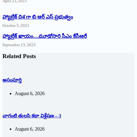
April 23, 2023
హ్యాట్రిక్ దిశ గా బి ఆర్ ఎస్ ప్రభుత్వం
October 5, 2023
హ్యాట్రిక్‌ ‌ఖాయం…మూడోసారి సీఎం కేసీఆరే
September 13, 2023
Related Posts
అసంపూర్తి
August 6, 2026
చాగంటి తులసి కథా విశ్లేషణ – 3
August 6, 2026