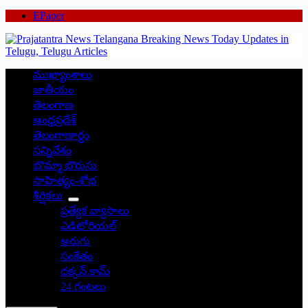
EPaper
ముఖ్యాంశాలు
జాతీయం
తెలంగాణ
ఆంధ్రప్రదేశ్
తెలంగాణార్థం
సన్నివేశం
బొమ్మా బొరుసు
సాహిత్యం-శోభ
శీర్షికలు
ప్రత్యేక వ్యాసాలు
ఎడిటోరియల్
అరుగు
సంకేతం
దక్కన్.కామ్
24 గంటలు