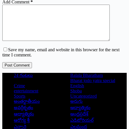
Add Comment
*
Save my name, email and website in this browser for the next
time I comment.
Post Comment
24 గంటలు
Balala Bharatham
Bharat jodo yatra special
Crime
English
entertainment
Shoba
Sports
Uncategorized
అంతర్జాతీయం
అరుగు
అవర్గీకృతం
ఆద్యాత్మికం
ఆధ్యాత్మికం
ఆంధ్రప్రదేశ్
ఆరోగ్య శ్రీ
ఎడిటోరియల్
ఎన్నారై
ఎలమంద