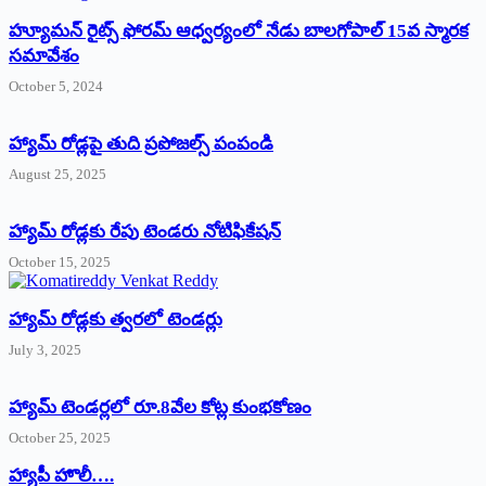
హ్యూమన్‌ రైట్స్‌ ఫోరమ్‌ ఆధ్వర్యంలో నేడు బాలగోపాల్‌ 15వ స్మారక
సమావేశం
October 5, 2024
హ్యామ్‌ రోడ్లపై తుది ప్రపోజల్స్‌ పంపండి
August 25, 2025
హ్యామ్‌ రోడ్లకు రేపు టెండరు నోటిఫికేషన్‌
October 15, 2025
హ్యామ్‌ రోడ్లకు త్వరలో టెండర్లు
July 3, 2025
హ్యామ్‌ ‌టెండర్లలో రూ.8వేల కోట్ల కుంభకోణం
October 25, 2025
హ్యాపీ హొలీ….