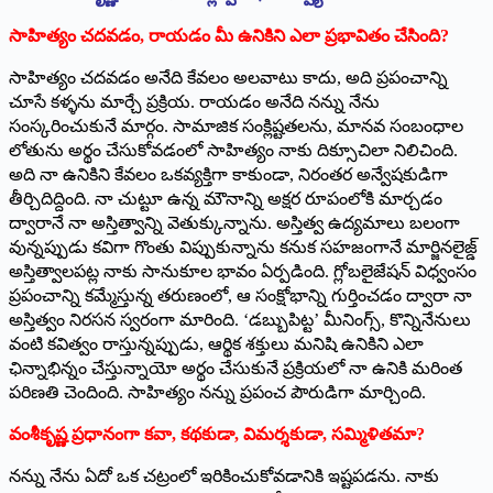
సాహిత్యం చదవడం, రాయడం మీ ఉనికిని ఎలా ప్రభావితం చేసింది?
సాహిత్యం చదవడం అనేది కేవలం అలవాటు కాదు, అది ప్రపంచాన్ని
చూసే కళ్ళను మార్చే ప్రక్రియ. రాయడం అనేది నన్ను నేను
సంస్కరించుకునే మార్గం. సామాజిక సంక్లిష్టతలను, మానవ సంబంధాల
లోతును అర్థం చేసుకోవడంలో సాహిత్యం నాకు దిక్సూచిలా నిలిచింది.
అది నా ఉనికిని కేవలం ఒకవ్యక్తిగా కాకుండా, నిరంతర అన్వేషకుడిగా
తీర్చిదిద్దింది. నా చుట్టూ ఉన్న మౌనాన్ని అక్షర రూపంలోకి మార్చడం
ద్వారానే నా అస్తిత్వాన్ని వెతుక్కున్నాను. అస్తిత్వ ఉద్యమాలు బలంగా
వున్నప్పుడు కవిగా గొంతు విప్పుకున్నాను కనుక సహజంగానే మార్జినలైజ్డ్
అస్తిత్వాలపట్ల నాకు సానుకూల భావం ఏర్పడింది. గ్లోబలైజేషన్ విధ్వంసం
ప్రపంచాన్ని కమ్మేస్తున్న తరుణంలో, ఆ సంక్షోభాన్ని గుర్తించడం ద్వారా నా
అస్తిత్వం నిరసన స్వరంగా మారింది. ‘డబ్బుపిట్ట’ మీనింగ్స్, కొన్నినేనులు
వంటి కవిత్వం రాస్తున్నప్పుడు, ఆర్థిక శక్తులు మనిషి ఉనికిని ఎలా
ఛిన్నాభిన్నం చేస్తున్నాయో అర్థం చేసుకునే ప్రక్రియలో నా ఉనికి మరింత
పరిణతి చెందింది. సాహిత్యం నన్ను ప్రపంచ పౌరుడిగా మార్చింది.
వంశీకృష్ణ ప్రధానంగా కవా, కథకుడా, విమర్శకుడా, సమ్మిళితమా?
నన్ను నేను ఏదో ఒక చట్రంలో ఇరికించుకోవడానికి ఇష్టపడను. నాకు