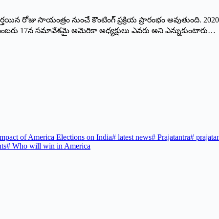
 పూర్తయిన రోజు సాయంత్రం నుంచే కౌంటింగ్ ప్రక్రియ ప్రారంభం అవుతుంది. 202
ు డిసెంబరు 17న సమావేశమై అమెరికా అధ్యక్షులు ఎవరు అని ఎన్నుకుంటారు…
mpact of America Elections on India
#
latest news
#
Prajatantra
#
prajata
ts
#
Who will win in America