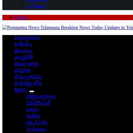
24 గంటలు
EPaper
ముఖ్యాంశాలు
జాతీయం
తెలంగాణ
ఆంధ్రప్రదేశ్
తెలంగాణార్థం
సన్నివేశం
బొమ్మా బొరుసు
సాహిత్యం-శోభ
శీర్షికలు
ప్రత్యేక వ్యాసాలు
ఎడిటోరియల్
అరుగు
సంకేతం
దక్కన్.కామ్
24 గంటలు