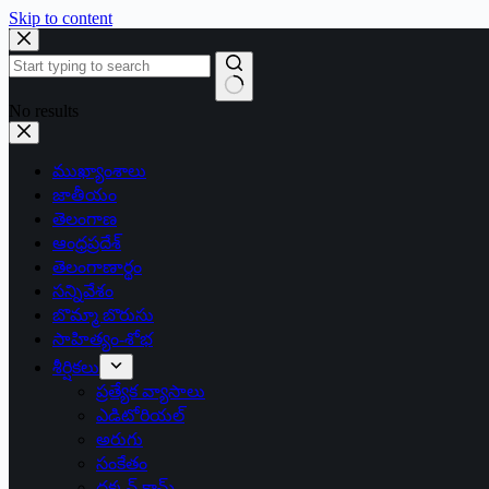
Skip to content
No results
ముఖ్యాంశాలు
జాతీయం
తెలంగాణ
ఆంధ్రప్రదేశ్
తెలంగాణార్థం
సన్నివేశం
బొమ్మా బొరుసు
సాహిత్యం-శోభ
శీర్షికలు
ప్రత్యేక వ్యాసాలు
ఎడిటోరియల్
అరుగు
సంకేతం
దక్కన్.కామ్