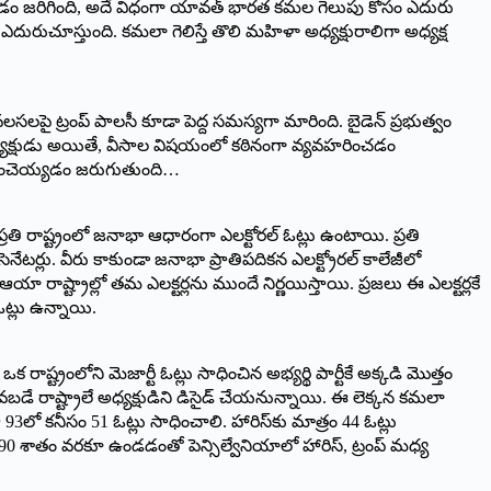
ియజేయడం జరిగింది, అదే విధంగా యావత్ భారత కమల గెలుపు కోసం ఎదురు
ుచూస్తుంది. కమలా గెలిస్తే తొలి మహిళా అధ్యక్షురాలిగా అధ్యక్ష
ై ట్రంప్ పాలసీ కూడా పెద్ద సమస్యగా మారింది. బైడెన్ ప్రభుత్వం
అధ్యక్షుడు అయితే, వీసాల విషయంలో కఠినంగా వ్యవహరించడం
యక్తంచెయ్యడం జరుగుతుంది…
? ప్రతి రాష్ట్రంలో జనాభా ఆధారంగా ఎలక్టోరల్ ఓట్లు ఉంటాయి. ప్రతి
ెనేటర్లు. వీరు కాకుండా జనాభా ప్రాతిపదికన ఎలక్ట్రోరల్‌ కాలేజీలో
ఆయా రాష్ట్రాల్లో తమ ఎలక్టర్లను ముందే నిర్ణయిస్తాయి. ప్రజలు ఈ ఎలక్టర్లకే
ఓట్లు ఉన్నాయి.
రాష్ట్రంలోని మెజార్టీ ఓట్లు సాధించిన అభ్యర్థి పార్టీకే అక్కడి మొత్తం
లవబడే రాష్ట్రాలే అధ్యక్షుడిని డిసైడ్ చేయనున్నాయి. ఈ లెక్కన కమలా
ే ఆ 93లో కనీసం 51 ఓట్లు సాధించాలి. హారిస్‌కు మాత్రం 44 ఓట్లు
కాశం 90 శాతం వరకూ ఉండడంతో పెన్సిల్వేనియాలో హారిస్, ట్రంప్‌ మధ్య