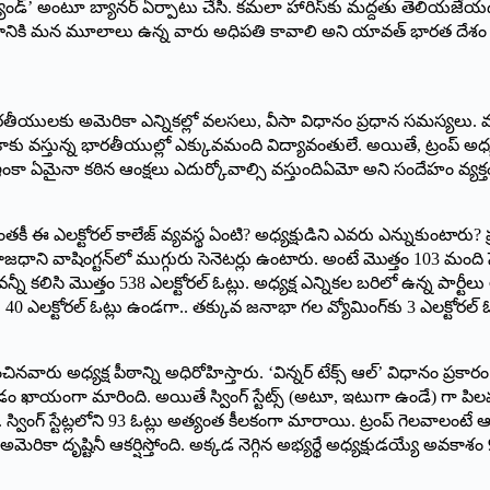
 ది ల్యాండ్’ అంటూ బ్యానర్ ఏర్పాటు చేసి. కమలా హారిస్‌కు మద్దతు తెల
శానికి మన మూలాలు ఉన్న వారు అధిపతి కావాలి అని యావత్ భారత దేశం ఎదుర
యులకు అమెరికా ఎన్నికల్లో వలసలు, వీసా విధానం ప్రధాన సమస్యలు. వలసలప
కు వస్తున్న భారతీయుల్లో ఎక్కువమంది విద్యావంతులే. అయితే, ట్రంప్ 
ఇంకా ఏమైనా కఠిన ఆంక్షలు ఎదుర్కోవాల్సి వస్తుందిఏమో అని సందేహం వ్
ు. ఇంతకీ ఈ ఎలక్టోరల్ కాలేజ్ వ్యవస్థ ఏంటి? అధ్యక్షుడిని ఎవరు ఎన్నుకుంటారు
రాజధాని వాషింగ్టన్‌లో ముగ్గురు సెనెటర్లు ఉంటారు. అంటే మొత్తం 103 మంది స
 కలిసి మొత్తం 538 ఎలక్టోరల్‌ ఓట్లు. అధ్యక్ష ఎన్నికల బరిలో ఉన్న పార్టీలు 
ు 40 ఎలక్టోరల్‌ ఓట్లు ఉండగా.. తక్కువ జనాభా గల వ్యోమింగ్‌కు 3 ఎలక్టోరల్‌ 
ు అధ్యక్ష పీఠాన్ని అధిరోహిస్తారు. ‘విన్నర్ టేక్స్ ఆల్’ విధానం ప్రకారం ఒక 
ుకోవడం ఖాయంగా మారింది. అయితే స్వింగ్ స్టేట్స్ (అటూ, ఇటుగా ఉండే) గా పి
ో.. స్వింగ్‌ స్టేట్లలోని 93 ఓట్లు అత్యంత కీలకంగా మారాయి. ట్రంప్‌ గెలవాలంట
అమెరికా దృష్టినీ ఆకర్షిస్తోంది. అక్కడ నెగ్గిన అభ్యర్థే అధ్యక్షుడయ్యే అవ