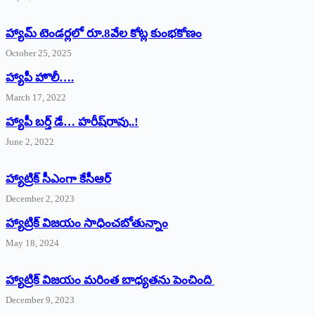
హ్యామ్‌ ‌టెండర్లలో రూ.8వేల కోట్ల కుంభకోణం
October 25, 2025
హ్యాపీ హొలీ….
March 17, 2022
హ్యాపీ బర్త్ ‌డే… హరీష్‌రావు..!
June 2, 2022
హ్యాట్రిక్‌ ‌సీఎంగా కేసీఆర్‌
December 2, 2023
హ్యాట్రిక్‌ విజయం సాధించబోతున్నాం
May 18, 2024
హ్యాట్రిక్ విజయం మరింత బాధ్యతను పెంచింది
December 9, 2023