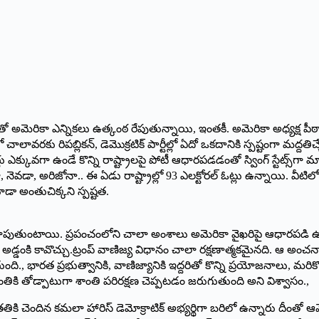
తో అమెరికా ఎన్నికలు ఉత్కంఠ రేపుతున్నాయి, ఇంతకీ. అమెరికా అధ్యక్ష పీఠాన
చాలావరకు రిపబ్లికన్, డెమొక్రటిక్‌ పార్టీల్లో ఏదో ఒకదానికి స్పష్టంగా మద్దతిచ్చే
్కువగా ఉండే కొన్ని రాష్ట్రాలపై పోటీ ఆధారపడడంతో స్వింగ్‌ స్టేట్స్‌గా మార
ియా, నెవడా, అరిజోనా.. ఈ ఏడు రాష్ట్రాల్లో 93 ఎలక్టోరల్‌ ఓట్లు ఉన్నాయి. వీట
డా అంతుచిక్కని స్పష్టత.
 చూపుతుంటాయి. ప్రపంచంలోని చాలా అంశాలు అమెరికా వైఖరిపై ఆధారపడి ఉ
ది పెద్ద అడ్డంకి కావొచ్చు.ట్రంప్ వాణిజ్య విధానం చాలా రక్షణాత్మకమైనది
, భారత ప్రభుత్వానికి, వాణిజ్యానికి ఇద్దరితో కొన్ని ప్రయోజనాలు, మర
కి తోడ్పాటుగా శాంతి పరిరక్షణ చెప్పటడం జరుగుతుంది అని విశ్వాసం.,
తతికి చెందిన కమలా హారిస్ డెమోక్రాటిక్ అభ్యర్థిగా బరిలో ఉన్నారు దీ