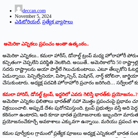
deccan.com
November 5, 2024
ఎడిటోరియల్
,
ప్రత్యేక వ్యాసాలు
అమెరికా ఎన్నికలు ప్రపంచం అంతా ఉత్కంఠం..
అమెరికా ఎన్నికలు.. కమలా హారీస్, డోనాల్డ్‌ ట్రంప్‌ మధ్య హోరాహోరీ పోరు
కచ్చితంగా చెప్పలేని పరిస్థితి నెలకొంది. అయితే.. అమెరికాలోని 50 రాష్ట్రాల్లో 
సదరు రాష్ట్రాలను ఆయా పార్టీలే గెలుచుకుంటాయి. ఎటూ తేల్చుకోని ఓటర్లు ఎక
ఏడున్నాయి. పెన్సిల్వేనియా, విస్కాన్సిన్, మిషిగన్, నార్త్‌ కరోలినా, జార్జ
చేసుకుంటారు. అధ్యక్ష పదవికి హోరాహోరి ప్రచారం జరిగింది… సర్వేలలో కూ
కమలా హారిస్, డోనల్డ్ ట్రంప్, ఇద్దరిలో ఎవరు గెలిస్తే భారత్‌కు ప్రయోజనం..?
అమెరికా ఎన్నికల ఫలితాలు భారత్‌తో సహా మొత్తం ప్రపంచంపై ప్రభావం
విక్రయించాలి. అప్పుడే దేశం పురోగమిస్తుంది. ట్రంప్ ప్రభుత్వం వస్తే అ
కఠినంగా ఉంటారని, అది కూడా భారత ప్రయోజనాలకు ఇబ్బందిగా మారుతుంది.
ప్రయోజనంచేకూర్చే అవకాశాలు ఎక్కువగా ఉన్నాయి. మరియు ప్రపంచ శాంతి
కమల పూర్వీకుల గ్రామంలో ప్రత్యేక పూజలు అధ్యక్ష ఎన్నికలలో భారత సం