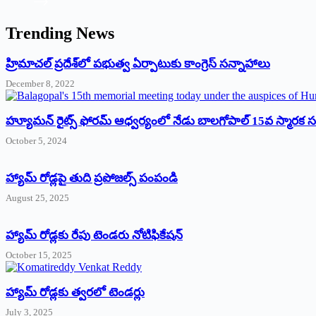
Trending News
‌హ్రిమాచల్‌ ‌ప్రదేశ్‌లో పభుత్వ ఏర్పాటుకు కాంగ్రెస్‌ ‌సన్నాహాలు
December 8, 2022
హ్యూమన్‌ రైట్స్‌ ఫోరమ్‌ ఆధ్వర్యంలో నేడు బాలగోపాల్‌ 15వ స్మారక
October 5, 2024
హ్యామ్‌ రోడ్లపై తుది ప్రపోజల్స్‌ పంపండి
August 25, 2025
హ్యామ్‌ రోడ్లకు రేపు టెండరు నోటిఫికేషన్‌
October 15, 2025
హ్యామ్‌ రోడ్లకు త్వరలో టెండర్లు
July 3, 2025