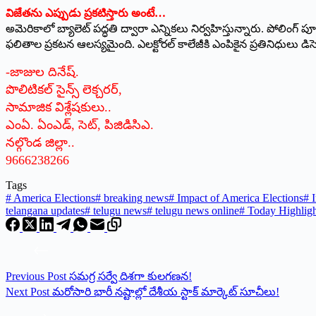
విజేతను ఎప్పుడు ప్రకటిస్తారు అంటే…
అమెరికాలో బ్యాలెట్ పద్ధతి ద్వారా ఎన్నికలు నిర్వహిస్తున్నారు. పోలింగ్
ఫలితాల ప్రకటన ఆలస్యమైంది. ఎలక్టోరల్‌ కాలేజీకి ఎంపికైన ప్రతినిధుల
-జాజుల దినేష్.
పొలిటికల్ సైన్స్ లెక్చరర్,
సామాజిక విశ్లేషకులు..
ఎంఏ. ఏంఎడ్‌, సెట్, పిజిడిసిఎ.
నల్గొండ జిల్లా..
9666238266
Tags
#
America Elections
#
breaking news
#
Impact of America Elections
#
I
telangana updates
#
telugu news
#
telugu news online
#
Today Highligh
Previous
Post
సమగ్ర సర్వే దిశగా కులగణన!
Next
Post
మరోసారి భారీ నష్టాల్లో దేశీయ స్టాక్‌ మార్కెట్‌ సూచీలు!