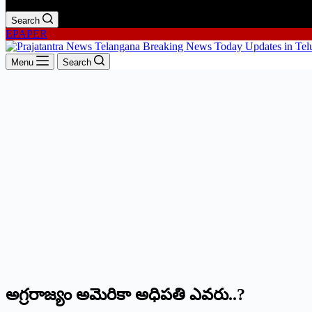
Search
EPAPER
Menu
Search
అగ్రరాజ్యం అమెరికా అధిపతి ఎవరు..?