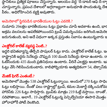
స్థానికులు ప్రత్యేక పూజలు చేస్తున్నారు. ఆలయం వద్ద ‘ది డాటర్ ఆఫ్
చూస్తున్నారు, ప్రపంచ దేశాలలో అగ్రరాజ్యంగా అనుభూతి పొందుతున్న దే
పీఠం.. అధిరోహించిన వ్యక్తి అవుతారు.
అమెరికాలో స్థిరపడిన భారతీయుల ఓట్లు ఎవరికి.?
సుమారు 26లక్షల భారతీయులు ఓట్లు ప్రభావం చూపే అవకాశం ఉంది, భారతీ
అక్రమ వలసలను ఆపలేకపోయిందని ట్రంప్ విమర్శించడం జరిగింది.అమెరికా
జరుగుతుంది, అని అదే విధంగా అక్కడ ప్రస్తుతం నివాసం ఉంటున్నవారు 
ఎలక్టోరల్ కాలేజ్ వ్యవస్థ ఏంటి..?
ఇద్దరి భవితవ్యాన్ని తేల్చేది పాపులర్ ఓట్లు కాదు. ఎలక్టోరల్ కాలేజ్ ఓట్ల
రాష్ట్రానికి ఇద్దరు సెనేటర్లు చొప్పున 100 మంది సెనేటర్లు కూడా ఉంటారు. 
ఓటేసేందుకు 435 మంది ప్రతినిధులు ఉంటారు. వీరినే ఎలక్టర్లు అంటారు. ఇవన్నీ
ఓట్లు వేసి గెలిపించుకుంటారు. కాలిఫోర్నియాకు అత్యధికంగా 54, టెక్సాస్‌క
మేజిక్ ఫిగర్ ఎంతంటే.?
అమెరికాలో మొత్తం 538 ఎలక్టోరల్ ఓట్లున్నాయి. అందులో 270 ఓట్లు సాధించినవార
ఓట్లు లభిస్తాయి. దీంతో పలు రాష్ట్రాల్లో ట్రంప్, కమల మెజార్టీ దక్కించ
హారిస్‌కు 226 ఓట్లు సాధిస్తారు. ట్రంప్‌కు మాత్రం 219 ఓట్లే వస్తాయి. దాంత
సరిపోతాయి. అలాగే.. 19 ఎలక్టోరల్‌ ఓట్లున్న పెన్సిల్వేనియా ఈసారి మొత్తం 
హోరాహోరీ పోటీ నెలకొంది.