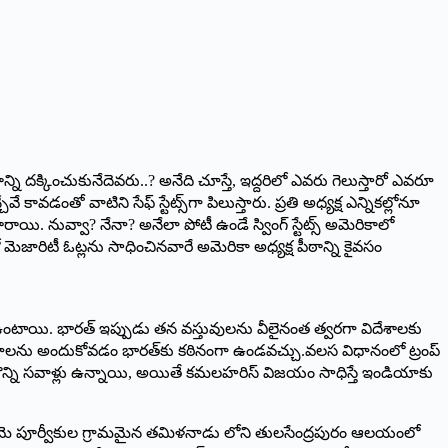
్ని దక్కించుకునేదెవరు..? అనేది చూస్తే, ఇద్దరిలో ఎవరు గెలుస్తారో ఎవరూ
వే కావడంతో వాటిని సేఫ్‌ స్టేట్స్‌గా పిలుస్తారు. ప్రతి అధ్యక్ష ఎన్నికల్లోనూ
ాయి. నువ్వా? నేనా? అనేలా పోటీ ఉండే స్వింగ్‌ స్టేట్స్‌ అమెరికాలో
ిలో మెజారిటీ ఓట్లను సాధించినవారే అమెరికా అధ్యక్ష పీఠాన్ని కైవసం
ంటాయి. భారత్ ఇప్పుడు తన వస్తువులను వీలైనంత త్వరగా విదేశాలకు
. ఆ అంచనాలను అందుకోవడం భారత్‌కు కఠినంగా ఉండవచ్చు.వలస విధానంలో ట్రంప్
ికొన్ని సవాళ్లు ఉన్నాయి, అయితే కమలహరిస్ విజయం సాధిస్తే ఇండియాకు
ంతో ఆమె పూర్వీకుల గ్రామమైన తమిళనాడు లోని తులసేంద్రపురం ఆలయంలో