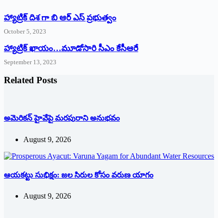
హ్యాట్రిక్ దిశ గా బి ఆర్ ఎస్ ప్రభుత్వం
October 5, 2023
హ్యాట్రిక్‌ ‌ఖాయం…మూడోసారి సీఎం కేసీఆరే
September 13, 2023
Related Posts
అమెరికన్ హైవేపై మ‌ర‌పురాని అనుభ‌వం
August 9, 2026
ఆయకట్టు సుభిక్షం: జల సిరుల కోసం వరుణ యాగం
August 9, 2026