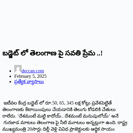
బడ్జెట్‌ ‌లో తెలంగాణ పై సవతి ప్రేమ ..!
deccan.com
February 5, 2025
ప్రత్యేక వ్యాసాలు
ఇటీవల కేంద్ర బడ్జెట్‌ ‌లో రూ.50, 65, 345 లక్ష కోట్లు ప్రవేశపెట్టితే
తెలంగాణకు కేటాయింపులు చేయడానికి తెలుగు కోడలికి చేతులు
రాలేదు. ‘దేశమంటే మట్టి కాదోయ్‌.. ‌దేశమంటే మనుషులోయ్‌’ అనే
గురజాడ మాటలు తెలంగాణ పై నీటి మూటలు అన్నట్లుగా ఉంది. రాష్ట్ర
ముఖ్యమంత్రి 20సార్లు దిల్లీ వెళ్లి వివిధ ప్రాజెక్టులకు ఆర్థిక సాయం