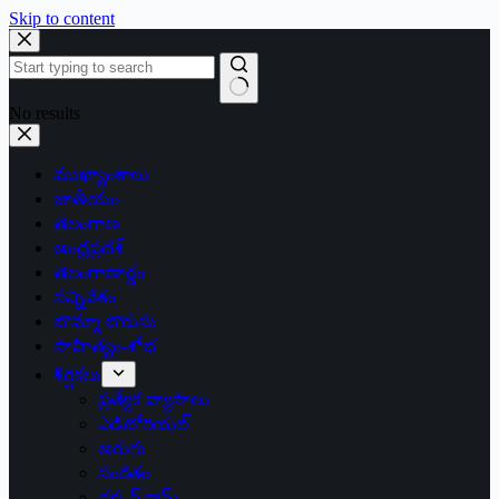
Skip to content
No results
ముఖ్యాంశాలు
జాతీయం
తెలంగాణ
ఆంధ్రప్రదేశ్
తెలంగాణార్థం
సన్నివేశం
బొమ్మా బొరుసు
సాహిత్యం-శోభ
శీర్షికలు
ప్రత్యేక వ్యాసాలు
ఎడిటోరియల్
అరుగు
సంకేతం
దక్కన్.కామ్