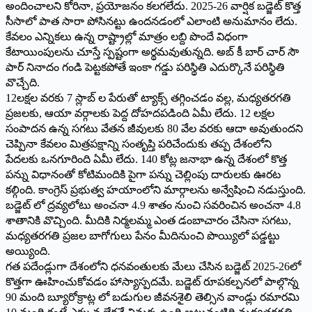
అందించాలని కోరినా, ప్రయోజనం కలగలేదు. 2025-26 వార్షిక బడ్జెట్‌ ‌కొత్త
సీసాలో పాత సారా పోసినట్టు ఉందనడంలో ఎలాంటి అనుమానం లేదు.
కేవలం ఎన్నికలు ఉన్న రాష్ట్రాల్లో మాత్రం లబ్ది పొందే విధంగా
కేటాయింపులను చూస్తే స్పష్టంగా అర్థమవుతున్నది. అబ్‌ ‌కీ బార్‌ ‌చార్‌ ‌సౌ
పార్‌ ‌నినాదం గండి పెట్టకపోతే ఇంకా గడ్డు పరిస్థితి ఎదుర్కొనే పరిస్థితి
వొచ్చేది.
12లక్షల వరకు 7 స్లాబ్‌ ‌ల పేరుతో ట్యాక్స్ ‌తగ్గించడం వల్ల, మధ్యతరగతి
ప్రజలకు, ఆయా వర్గాలకు పెద్ద దోహదపడింది ఏమీ లేదు. 12 లక్షల
సంపాదన ఉన్న సగటు వేతన జీవులకు 80 వేల వరకు ఆదా అవుతుందని
చెప్పినా కేవలం మిత్రపక్షాన్ని సంతృప్తి పరిచేందుకు తప్ప దేశంలోని
పేదలకు ఒనగూరింది ఏమీ లేదు. 140 కోట్ల జనాభా ఉన్న దేశంలో కొత్త
పన్ను విధానంతో కోటిమందికి పైగా పన్ను చెల్లింపు దారులకు ఊరట
కల్గింది. కాంగ్రెస్‌ ‌ప్రభుత్వ హయాంలోని మార్గాలను అన్వేషించి నడుస్తుంది.
బడ్జెట్‌ ‌లో ద్రవ్యలోటు అంచనా 4.9 శాతం నుంచి సవరించిన అంచనా 4.8
శాతానికి వొచ్చింది. మీదికి నిర్మలమ్మ ఎంత డంబాచారం చేసినా సగటు,
మధ్యతరగతి ప్రజల బాగోగులు పేనం మీదినుంచి పొయ్యిలో పడ్డట్టు
అయ్యింది.
గత పదేండ్లుగా దేశంలోని ధనవంతులకు మేలు చేసిన బడ్జెట్‌ 2025-26‌లో
కొత్తగా ఊహించుకోవడం హాస్యాస్పదమే. బడ్జెట్‌ ‌రూపకల్పనలో పాల్గొన్న
90 మంది బ్యూరోక్రాట్ల లో బడుగుల జీవనశైలి తెల్సిన వాండ్లు రమారమి