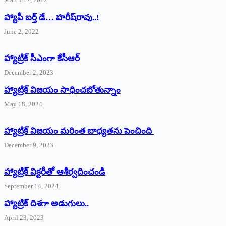
హ్యాపీ బర్త్ ‌డే… హరీష్‌రావు..!
June 2, 2022
హ్యాట్రిక్‌ ‌సీఎంగా కేసీఆర్‌
December 2, 2023
హ్యాట్రిక్‌ విజయం సాధించబోతున్నాం
May 18, 2024
హ్యాట్రిక్ విజయం మరింత బాధ్యతను పెంచింది
December 9, 2023
హ్యాట్రిక్‌ ‌విక్టరీతో ఆశీర్వదించండి
September 14, 2024
‌హ్యాట్రిక్‌ ‌దిశగా అడుగులు..
April 23, 2023