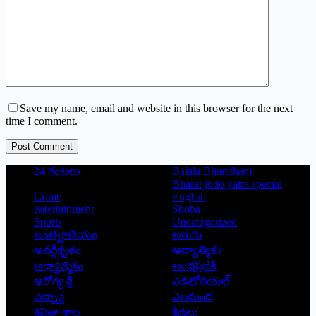
Save my name, email and website in this browser for the next
time I comment.
Post Comment
24 గంటలు
Balala Bharatham
Bharat jodo yatra special
Crime
English
entertainment
Shoba
Sports
Uncategorized
అంతర్జాతీయం
అరుగు
అవర్గీకృతం
ఆద్యాత్మికం
ఆధ్యాత్మికం
ఆంధ్రప్రదేశ్
ఆరోగ్య శ్రీ
ఎడిటోరియల్
ఎన్నారై
ఎలమంద
కవితా శాల
క్రీడలు