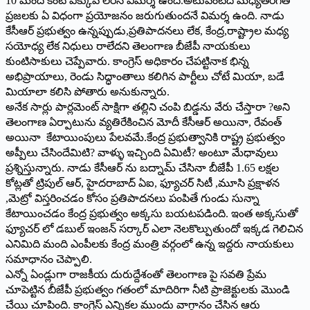
10 మంది కంటే ఎక్కువ లేరనే విమర్శ ఉంది.అటువంటిది మధ్యతరగతి
ప్రజలకు ఏ విధంగా ప్రయోజనం జరుగుతుందనే విమర్శ ఉంది. నాడు
కేసీఆర్‌ ‌ప్రభుత్వం ఉన్నప్పుడు,ప్రతిపాదనలు లేక, కేంద్ర,రాష్ట్రాల మధ్య
సయోధ్య లేక నిధులు రాలేదని తెలంగాణ బీజేపీ నాయకులు
కుంటిసాకులు చెప్పేవారు. కాంగ్రెస్‌ అధికారం చేపట్టినాక భిన్న
అభిప్రాయాలు, రెండు సిద్ధాంతాలు కలిగిన పార్టీలు చోటే మియా, బడే
మియాలా కలిసి పోతారు అనుకున్నారు.
అనేక సార్లు పార్లమెంట్‌ ‌సాక్షిగా తల్లిని చంపి బిడ్డను వేరు చేస్తారా ?అని
తెలంగాణ ఏర్పాటును వ్యతిరేకించిన మోదీ కేసీఆర్‌ అయినా, రేవంత్‌
అయినా కేటాయింపులు పేలవమే.కేంద్ర ప్రభుత్వానికి రాష్ట్ర ప్రభుత్వం
అప్పీలు చేసిందేమిటి? వాళ్ళు ఇచ్చింది ఏమిటీ? అంటూ మేధావులు
ప్రశ్నిస్తున్నారు. నాడు కేసీఆర్‌ ‌ను బద్నామ్‌ ‌చేసినా బీజేపీ 1.65 లక్షల
కోట్లతో ట్రిపుల్‌ ఆర్‌, ‌హైదరాబాద్‌ ఏఐ, ‌ఫ్యూచర్‌ ‌సిటీ ,మూసి ప్రక్షాళన
,మెట్రో విస్తరించడం కోసం ప్రతిపాదనలు పంపితే గుండు సున్నా
కేటాయించడం కేంద్ర ప్రభుత్వం అక్కసు బయటపడింది. ఇంత అక్కసుతో
ఫ్యూచర్‌ ‌లో డబుల్‌ ఇం‌జన్‌ ‌సర్కార్‌ ఎలా నెలకొల్పుతుందో ఇక్కడ గెలిచిన
ఎనిమిది మంది ఎంపీలకు కేంద్ర మంత్రి వర్గంలో ఉన్న ఇద్దరు నాయకులు
సమాధానం చెప్పాలి.
ఎన్నో ఏండ్లుగా రాజకీయ దురుద్దేశంతో తెలంగాణ పై సవతి ప్రేమ
చూపెట్టిన బీజేపీ ప్రభుత్వం గతంలో మాదిరిగా నీటి ప్రాజెక్టులకు మొండి
చేయి చూపింది. కాంగ్రెస్‌ ఎన్నికల ముందు వాగ్దానం చేసిన ఆరు