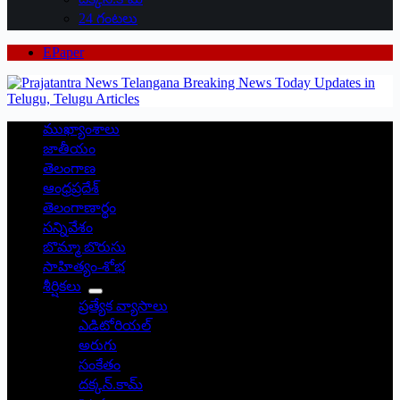
24 గంటలు
EPaper
ముఖ్యాంశాలు
జాతీయం
తెలంగాణ
ఆంధ్రప్రదేశ్
తెలంగాణార్థం
సన్నివేశం
బొమ్మా బొరుసు
సాహిత్యం-శోభ
శీర్షికలు
ప్రత్యేక వ్యాసాలు
ఎడిటోరియల్
అరుగు
సంకేతం
దక్కన్.కామ్