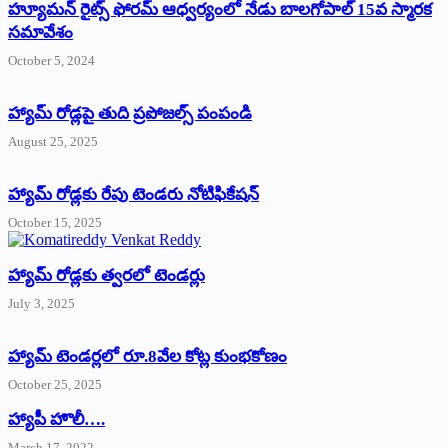
హ్యూమన్‌ రైట్స్‌ ఫోరమ్‌ ఆధ్వర్యంలో నేడు బాలగోపాల్‌ 15వ స్మారక
సమావేశం
October 5, 2024
హ్యామ్‌ రోడ్లపై తుది ప్రపోజల్స్‌ పంపండి
August 25, 2025
హ్యామ్‌ రోడ్లకు రేపు టెండరు నోటిఫికేషన్‌
October 15, 2025
హ్యామ్‌ రోడ్లకు త్వరలో టెండర్లు
July 3, 2025
హ్యామ్‌ ‌టెండర్లలో రూ.8వేల కోట్ల కుంభకోణం
October 25, 2025
హ్యాపీ హొలీ….
March 17, 2022