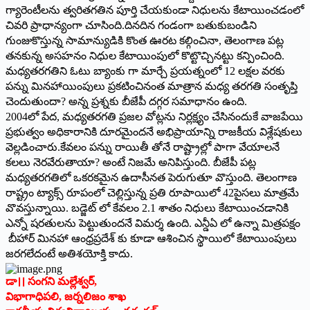
గ్యారెంటీలను త్వరితగతిన పూర్తి చేయకుండా నిధులను కేటాయించడంలో
చివరి ప్రాధాన్యంగా చూసింది.దినదిన గండంగా బతుకుబండిని
గుంజుకొస్తున్న సామాన్యుడికి కొంత ఊరట కల్గించినా, తెలంగాణ పట్ల
తనకున్న అసహనం నిధుల కేటాయింపులో కొట్టొచ్చినట్టు కన్పించింది.
మధ్యతరగతిని ఓటు బ్యాంకు గా మార్చే ప్రయత్నంలో 12 లక్షల వరకు
పన్ను మినహాయింపులు ప్రకటించినంత మాత్రాన మధ్య తరగతి సంతృప్తి
చెందుతుందా? అన్న ప్రశ్నకు బీజేపీ దగ్గర సమాధానం ఉంది.
2004లో పేద, మధ్యతరగతి ప్రజల వోట్లను నిర్లక్ష్యం చేసినందుకే వాజపేయి
ప్రభుత్వం అధికారానికి దూరమైందనే అభిప్రాయాన్ని రాజకీయ విశ్లేషకులు
వెల్లడించారు.కేవలం పన్ను రాయితీ తోనే రాష్ట్రాల్లో పాగా వేయాలనే
కలలు నెరవేరుతాయా? అంటే నిజమే అనిపిస్తుంది. బీజేపీ పట్ల
మధ్యతరగతిలో ఒకరకమైన ఉదాసీనత పెరుగుతూ వొస్తుంది. తెలంగాణ
రాష్ట్రం ట్యాక్స్ ‌రూపంలో చెల్లిస్తున్న ప్రతి రూపాయిలో 42పైసలు మాత్రమే
వొవస్తున్నాయి. బడ్జెట్‌ ‌లో కేవలం 2.1 శాతం నిధులు కేటాయించడానికి
ఎన్నో షరతులను పెట్టుతుందనే విమర్శ ఉంది. ఎన్డీఏ లో ఉన్నా మిత్రపక్షం
బీహార్‌ ‌మినహా ఆంధ్రప్రదేశ్‌ ‌కు కూడా ఆశించిన స్థాయిలో కేటాయింపులు
జరగలేదంటే అతిశయోక్తి కాదు.
డా।। సంగని మల్లేశ్వర్‌,
‌విభాగాధిపలి, జర్నలిజం శాఖ