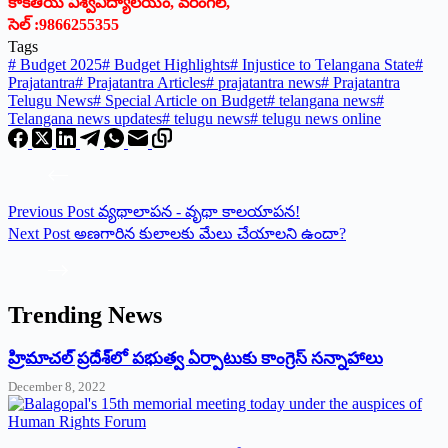
కాకతీయ విశ్వవిద్యాలయం, వరంగల్‌,
‌సెల్‌ :9866255355
Tags
#
Budget 2025
#
Budget‌ Highlights
#
Injustice to Telangana State
#
Prajatantra
#
Prajatantra Articles
#
prajatantra news
#
Prajatantra
Telugu News
#
Special Article on Budget
#
telangana news
#
Telangana news updates
#
telugu news
#
telugu news online
Previous
Post
వ్యథాలాపన - వృథా కాలయాపన!
Next
Post
అణగారిన కులాలకు మేలు చేయాలని ఉందా?
Trending News
‌హ్రిమాచల్‌ ‌ప్రదేశ్‌లో పభుత్వ ఏర్పాటుకు కాంగ్రెస్‌ ‌సన్నాహాలు
December 8, 2022