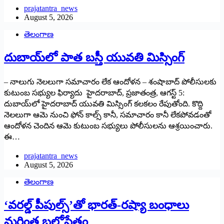
prajatantra_news
August 5, 2026
తెలంగాణ
దుబాయ్‌లో పాత బ‌స్తీ యువతి మిస్సింగ్
– నాలుగు నెలలుగా సమాచారం లేక ఆందోళన – శంషాబాద్ పోలీసులకు
కుటుంబ సభ్యుల ఫిర్యాదు హైదరాబాద్, ప్రజాతంత్ర, ఆగస్ట్ 5:
దుబాయ్‌లో హైదరాబాద్ యువతి మిస్సింగ్ కలకలం రేపుతోంది. కొద్ది
నెలలుగా ఆమె నుంచి ఫోన్ కాల్స్ కానీ, సమాచారం కానీ లేకపోవడంతో
ఆందోళన చెందిన ఆమె కుటుంబ సభ్యులు పోలీసులను ఆశ్రయించారు.
ఈ…
prajatantra_news
August 5, 2026
తెలంగాణ
‘వరల్డ్ పీపుల్స్‌’తో భారత్-రష్యా బంధాలు
మరింత బలోపేతం