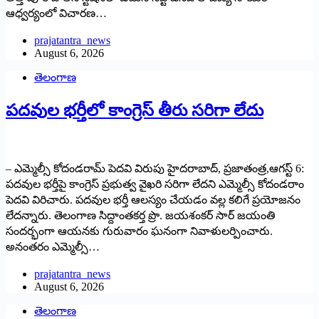
ఆధ్వర్యంలో విచారణ…
prajatantra_news
August 6, 2026
తెలంగాణ
పదవుల భర్తీలో కాంగ్రెస్‌ ‌తీరు సరిగా లేదు
– ఎమ్మెల్సీ కోదండరామ్‌ పెదవి విరుపు ‌హైదరాబాద్‌,‌ ప్రజాతంత్ర,ఆగస్ట్ 6:
‌పదవుల భర్తీపై కాంగ్రెస్‌ ‌ప్రభుత్వ వైఖరి సరిగా లేదని ఎమ్మెల్సీ కోదండరాం
పెదవి విరిచారు. పదవుల భర్తీ ఆలస్యం చేయడం వల్ల కలిగే ప్రయోజనం
లేదన్నారు. తెలంగాణ సిద్దాంతకర్త ప్రొ. జయశంకర్‌ ‌సార్‌ ‌జయంతి
సందర్భంగా ఆయనకు గురువారం ఘనంగా నివాళులర్పించారు.
అనంతరం ఎమ్మెల్సీ…
prajatantra_news
August 6, 2026
తెలంగాణ