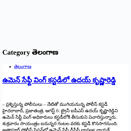
Category
తెలంగాణ
తెలంగాణ
ఉమెన్‌ ‌సేఫ్టీ వింగ్‌ ‌కస్టడీలో ఉదయ్‌ ‌కృష్ణారెడ్డి
– ప్రశ్నిస్తున్న పోలీసులు – నేటితో ముగియనున్న పోలీస్‌ ‌కస్టడీ
హైదరాబాద్‌,‌ ప్రజాతంత్ర, ఆగస్ట్ 6: ‌ట్రైనీ ఐపీఎస్‌ ఉదయ్‌ ‌కృష్ణారెడ్డిని
ఉమెన్‌ ‌సేప్టీ వింగ్‌ అధికారులు కస్టడీలోకి తీసుకుని విచారిస్తున్నారు.
శుక్రవారం సాయంత్రం ఐదున్నర గంటల వరకు కస్టడీ కొనసాగనుంది.
అత్తాపూర్‌ ‌పోలీస్‌ ‌స్టేషన్‌లో ఉమెన్‌ ‌సేప్టీ డీసీపీ లావణ్య నాయక్‌