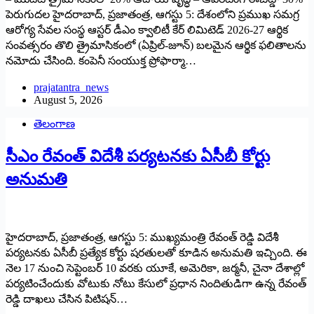
పెరుగుదల హైదరాబాద్, ప్ర‌జాతంత్ర‌, ఆగస్టు 5: దేశంలోని ప్రముఖ సమగ్ర
ఆరోగ్య సేవల సంస్థ ఆస్టర్ డీఎం క్వాలిటీ కేర్ లిమిటెడ్ 2026-27 ఆర్థిక
సంవత్సరం తొలి త్రైమాసికంలో (ఏప్రిల్-జూన్) బలమైన ఆర్థిక ఫలితాలను
నమోదు చేసింది. కంపెనీ సంయుక్త ప్రోఫార్మా…
prajatantra_news
August 5, 2026
తెలంగాణ
సీఎం రేవంత్ విదేశీ పర్యటనకు ఏసీబీ కోర్టు
అనుమతి
హైదరాబాద్, ప్రజాతంత్ర, ఆగస్టు 5: ముఖ్య‌మంత్రి రేవంత్ రెడ్డి విదేశీ
పర్యటనకు ఏసీబీ ప్రత్యేక కోర్టు షరతులతో కూడిన అనుమతి ఇచ్చింది. ఈ
నెల 17 నుంచి సెప్టెంబర్ 10 వరకు యూకే, అమెరికా, జర్మనీ, చైనా దేశాల్లో
పర్యటించేందుకు వోటుకు నోటు కేసులో ప్రధాన నిందితుడిగా ఉన్న రేవంత్
రెడ్డి దాఖలు చేసిన పిటిషన్…