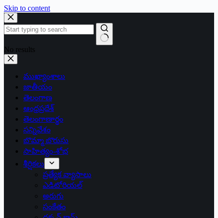
Skip to content
No results
ముఖ్యాంశాలు
జాతీయం
తెలంగాణ
ఆంధ్రప్రదేశ్
తెలంగాణార్థం
సన్నివేశం
బొమ్మా బొరుసు
సాహిత్యం-శోభ
శీర్షికలు
ప్రత్యేక వ్యాసాలు
ఎడిటోరియల్
అరుగు
సంకేతం
దక్కన్.కామ్