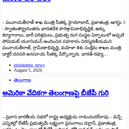
– పంచాయతీరాజ్ శాఖ మంత్రి సీతక్క హైదరాబాద్, ప్రజాతంత్ర, ఆగస్టు 5
: స్వాతంత్య్రానంతరం భారతదేశ పారిశ్రామికాభివృద్ధికి, ఉక్కు
కర్మాగారాలు, భారీ పరిశ్రమలు, ప్రభుత్వ రంగ సంస్థల ఏర్పాటులో అప్పటి
సోవియట్ యూనియన్ అందించిన సహకారం చిరస్మరణీయమని
పంచాయతీరాజ్, గ్రామీణాభివృద్ధి, మహిళా శిశు సంక్షేమ శాఖల మంత్రి
డాక్టర్ దనసరి అనసూయ సీతక్క పేర్కొన్నారు. భారత్-రష్యా…
prajatantra_news
August 5, 2026
తెలంగాణ
అమెరికా వేదికగా తెలంగాణపై బీజేపీ గురి
– ప్రవాస భారతీయ సభలో రాష్ట్ర అధ్యక్షుడు రామచందర్‌రావు – వచ్చే
ఎన్నికల్లో బీజేపీ ప్రభుత్వమే లక్ష్యంగా ప్రసంగాలు డల్లాస్, ప్రజాతంత్ర,