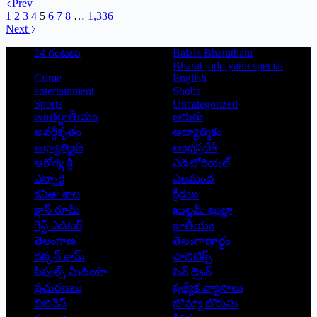
Prev
1
2
3
4
5
6
7
8
…
1,336
Next
24 గంటలు
Balala Bharatham
Bharat jodo yatra special
Crime
English
entertainment
Shoba
Sports
Uncategorized
అంతర్జాతీయం
అరుగు
అవర్గీకృతం
ఆద్యాత్మికం
ఆధ్యాత్మికం
ఆంధ్రప్రదేశ్
ఆరోగ్య శ్రీ
ఎడిటోరియల్
ఎన్నారై
ఎలమంద
కవితా శాల
క్రీడలు
క్లాస్ రూమ్
ఖుల్లమ్ ఖుల్లా
గెస్ట్ ఎడిటర్
జాతీయం
తెలంగాణ
తెలంగాణార్థం
దక్కన్.కామ్
పాలిటిక్స్
పీపుల్స్ ‌మీడియా
పెన్ డ్రైవ్
ప్రచురణలు
ప్రత్యేక వ్యాసాలు
బిజినెస్
బొమ్మా బొరుసు