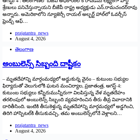
ఆగస్టు 4 : తెలంగాణలో బీజేపీ అధికారంలోకి రావడమే లక్ష్యంగా పార్టీ
శ్రేణులు పనిచేస్తున్నాయని బీజేపీ రాష్ట్ర అధ్యక్షుడు ఎన్.రామచందర్‌రావు
అన్నారు. అమెరికాలోని న్యూజెర్సీ రాయల్ అల్బర్ట్ హాల్‌లో ఓవర్సీస్
ఫ్రెండ్స్ ఆఫ్…
prajatantra_news
August 4, 2026
తెలంగాణ
అం‌బులెన్స్ ‌సిబ్బంది దాష్టీకం
– మృతదేహాన్ని మార్గంమధ్యలో అడ్డుకున్న వైనం – కుటుంబ సభ్యుల
ఫిర్యాదుతో వెలుగులోకి ఘటన మంచిర్యాల, ప్రజాతంత్ర, ఆగస్ట్ 4:
‌కుటుంబ సభ్యులు కన్నీరుమున్నీరుగా విలపిస్తున్న వేళ మృతదేహం
తరలింపులో అంబులెన్స్ ‌సిబ్బంది వ్యవహరించిన తీరు తీవ్ర వివాదానికి
దారితీసింది. ఇంటికి తీసుకెళ్తున్న మృతదేహాన్ని మార్గమధ్యలో అడ్డగించి,
తిరిగి హాస్పిటల్‌కి తీసుకువచ్చి, తమ అంబులెన్స్‌లోనే వెళ్లాలని…
prajatantra_news
August 4, 2026