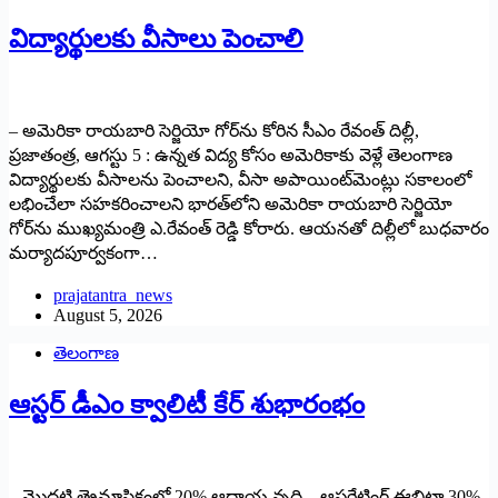
విద్యార్థులకు వీసాలు పెంచాలి
– అమెరికా రాయబారి సెర్జియో గోర్‌ను కోరిన సీఎం రేవంత్ దిల్లీ,
ప్రజాతంత్ర, ఆగస్టు 5 : ఉన్నత విద్య కోసం అమెరికాకు వెళ్లే తెలంగాణ
విద్యార్థులకు వీసాలను పెంచాలని, వీసా అపాయింట్‌మెంట్లు సకాలంలో
లభించేలా సహకరించాలని భారత్‌లోని అమెరికా రాయబారి సెర్జియో
గోర్‌ను ముఖ్యమంత్రి ఎ.రేవంత్ రెడ్డి కోరారు. ఆయనతో దిల్లీలో బుధవారం
మర్యాదపూర్వకంగా…
prajatantra_news
August 5, 2026
తెలంగాణ
ఆస్టర్ డీఎం క్వాలిటీ కేర్ శుభారంభం
– మొదటి త్రైమాసికంలో 20% ఆదాయ వృద్ధి – ఆపరేటింగ్ ఈబిట్డా 30%