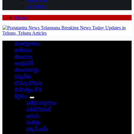
24 గంటలు
EPaper
ముఖ్యాంశాలు
జాతీయం
తెలంగాణ
ఆంధ్రప్రదేశ్
తెలంగాణార్థం
సన్నివేశం
బొమ్మా బొరుసు
సాహిత్యం-శోభ
శీర్షికలు
ప్రత్యేక వ్యాసాలు
ఎడిటోరియల్
అరుగు
సంకేతం
దక్కన్.కామ్