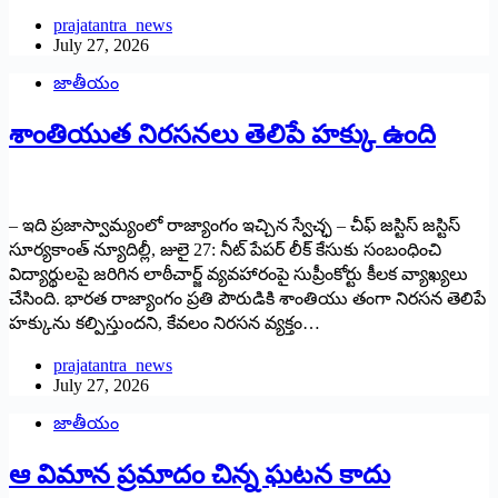
prajatantra_news
July 27, 2026
జాతీయం
శాంతియుత నిరసనలు తెలిపే హక్కు ఉంది
– ఇది ప్రజాస్వామ్యంలో రాజ్యాంగం ఇచ్చిన స్వేచ్ఛ – చీఫ్ జస్టిస్ జస్టిస్
సూర్యకాంత్ న్యూదిల్లీ, జులై 27: నీట్ పేపర్ లీక్ కేసుకు సంబంధించి
విద్యార్థులపై జరిగిన లాఠీచార్జ్ వ్యవహారంపై సుప్రీంకోర్టు కీలక వ్యాఖ్యలు
చేసింది. భారత రాజ్యాంగం ప్రతి పౌరుడికి శాంతియు తంగా నిరసన తెలిపే
హక్కును కల్పిస్తుందని, కేవలం నిరసన వ్యక్తం…
prajatantra_news
July 27, 2026
జాతీయం
ఆ విమాన ప్రమాదం చిన్న ఘటన కాదు