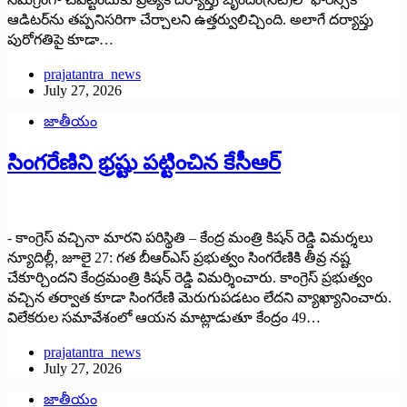
ఆడిటర్‌ను తప్పనిసరిగా చేర్చాలని ఉత్తర్వులిచ్చింది. అలాగే దర్యాప్తు
పురోగతిపై కూడా…
prajatantra_news
July 27, 2026
జాతీయం
సింగరేణిని భ్రష్టు పట్టించిన కేసీఆర్‌
‌- కాంగ్రెస్‌ ‌వచ్చినా మారని పరిస్థితి – కేంద్ర మంత్రి కిషన్‌ ‌రెడ్డి విమర్శలు
న్యూదిల్లీ, జూలై 27: గత బీఆర్‌ఎస్‌ ‌ప్రభుత్వం సింగరేణికి తీవ్ర నష్ట
చేకూర్చిందని కేంద్రమంత్రి కిషన్‌ ‌రెడ్డి విమర్శించారు. కాంగ్రెస్‌ ‌ప్రభుత్వం
వచ్చిన తర్వాత కూడా సింగరేణి మెరుగుపడటం లేదని వ్యాఖ్యానించారు.
విలేకరుల సమావేశంలో ఆయన మాట్లాడుతూ కేంద్రం 49…
prajatantra_news
July 27, 2026
జాతీయం