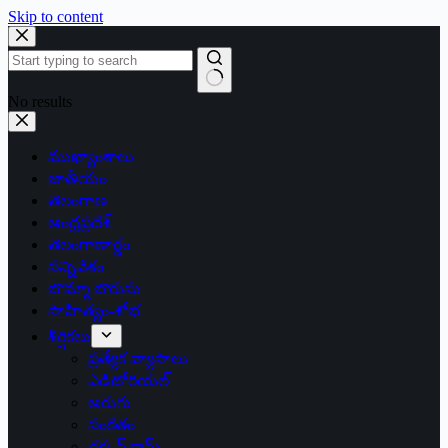
Skip to content
No results
ముఖ్యాంశాలు
జాతీయం
తెలంగాణ
ఆంధ్రప్రదేశ్
తెలంగాణార్థం
సన్నివేశం
బొమ్మా బొరుసు
సాహిత్యం-శోభ
శీర్షికలు
ప్రత్యేక వ్యాసాలు
ఎడిటోరియల్
అరుగు
సంకేతం
దక్కన్.కామ్