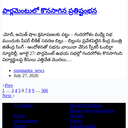
పార్లమెంటులో కొనసాగిన ప్రతిష్టంభన
-మోదీ, అమిత్‌ ‌షాల క్షమాపణలకు పట్టు – గందరగోళం మధ్యే సభ
ముందుకు పేపర్‌ ‌లీకేజ్‌ ‌సవరణ బిల్లు – బిల్లును ప్రవేశపెట్టిన కేంద్ర మంత్రి
జితేంద్ర సింగ్‌ ‌- ఆందోళనతో సభను వాయిదా వేసిన స్పీకర్‌ ఓం‌బిర్లా
న్యూదిల్లీ, జూలై 27: పార్లమెంట్‌ ఉభయ సభల్లో గందరగోళం కొనసాగింది.
విద్యార్థులపై కేసులు ఎత్తివేత మొదలు,…
prajatantra_news
July 27, 2026
Prev
1
…
3
4
5
6
7
8
9
…
306
Next
24 గంటలు
Balala Bharatham
Bharat jodo yatra special
Crime
English
entertainment
Shoba
Sports
Uncategorized