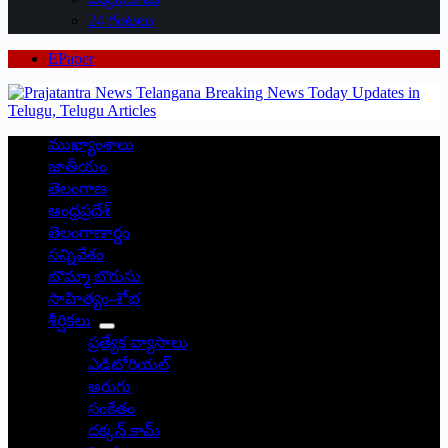
24 గంటలు
EPaper
ముఖ్యాంశాలు
జాతీయం
తెలంగాణ
ఆంధ్రప్రదేశ్
తెలంగాణార్థం
సన్నివేశం
బొమ్మా బొరుసు
సాహిత్యం-శోభ
శీర్షికలు
ప్రత్యేక వ్యాసాలు
ఎడిటోరియల్
అరుగు
సంకేతం
దక్కన్.కామ్