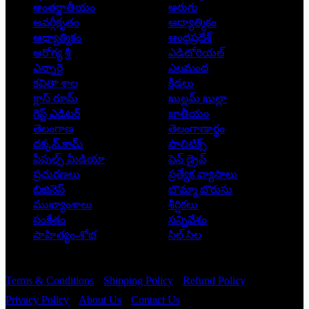
అంతర్జాతీయం
అరుగు
అవర్గీకృతం
ఆద్యాత్మికం
ఆధ్యాత్మికం
ఆంధ్రప్రదేశ్
ఆరోగ్య శ్రీ
ఎడిటోరియల్
ఎన్నారై
ఎలమంద
కవితా శాల
క్రీడలు
క్లాస్ రూమ్
ఖుల్లమ్ ఖుల్లా
గెస్ట్ ఎడిటర్
జాతీయం
తెలంగాణ
తెలంగాణార్థం
దక్కన్.కామ్
పాలిటిక్స్
పీపుల్స్ ‌మీడియా
పెన్ డ్రైవ్
ప్రచురణలు
ప్రత్యేక వ్యాసాలు
బిజినెస్
బొమ్మా బొరుసు
ముఖ్యాంశాలు
శీర్షికలు
సంకేతం
సన్నివేశం
సాహిత్యం-శోభ
సిల్ సిల
Copyright © 2026 - Prajatantra
Terms & Conditions
Shipping Policy
Refund Policy
Privacy Policy
About Us
Contact Us