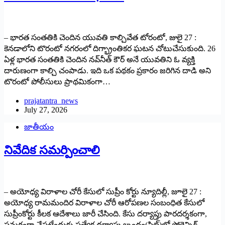
– భారత సంతతికి చెందిన యువతి కాల్చివేత టోరంటో, జులై 27 :
కెనడాలోని టొరంటో నగరంలో దిగ్భ్రాంతికర ఘటన చోటుచేసుకుంది. 26
ఏళ్ల భారత సంతతికి చెందిన నవ్‌నీత్‌ ‌కౌర్‌ అనే యువతిని ఓ వ్యక్తి
దారుణంగా కాల్చి చంపాడు. ఇది ఒక పథకం ప్రకారం జరిగిన దాడి అని
టొరంటో పోలీసులు ప్రాథమికంగా…
prajatantra_news
July 27, 2026
జాతీయం
నివేదిక సమర్పించాలి
– అయోధ్య విరాళాల చోరీ కేసులో సుప్రీం కోర్టు న్యూదిల్లీ, జూలై 27 :
అయోధ్య రామమందిర విరాళాల చోరీ ఆరోపణల సంబంధిత కేసులో
సుప్రీంకోర్టు కీలక ఆదేశాలు జారీ చేసింది. కేసు దర్యాప్తు పారదర్శకంగా,
సమగ్రంగా చేపట్టేందుకు ప్రత్యేక దర్యాప్తు బృందం(సిట్‌)‌లో ఫోరెన్సిక్‌