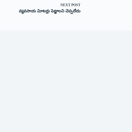
NEXT
POST
వ్యవసాయ విూటర్లు పెట్టాలని చెప్పలేదు