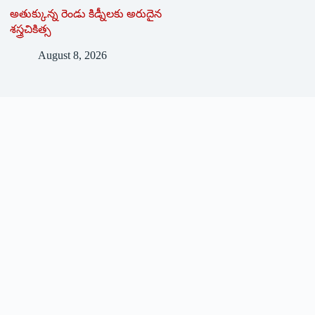
అతుక్కున్న రెండు కిడ్నీలకు అరుదైన
శస్త్రచికిత్స
August 8, 2026