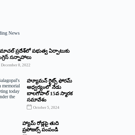
ding News
్రిమాచల్‌ ‌ప్రదేశ్‌లో పభుత్వ ఏర్పాటుకు
గ్రెస్‌ ‌సన్నాహాలు
December 8, 2022
హ్యూమన్‌ రైట్స్‌ ఫోరమ్‌
ఆధ్వర్యంలో నేడు
బాలగోపాల్‌ 15వ స్మారక
సమావేశం
October 5, 2024
హ్యామ్‌ రోడ్లపై తుది
ప్రపోజల్స్‌ పంపండి