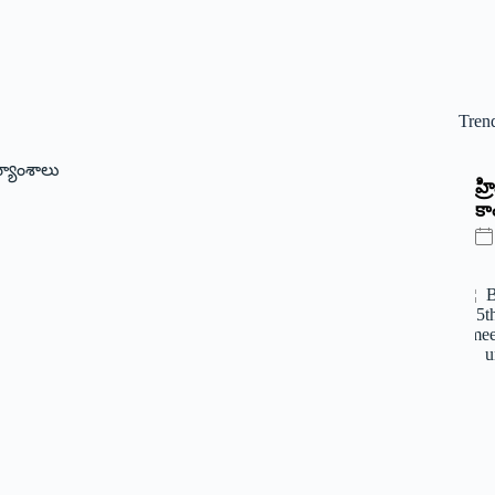
Tren
యాంశాలు
‌హ
కాం