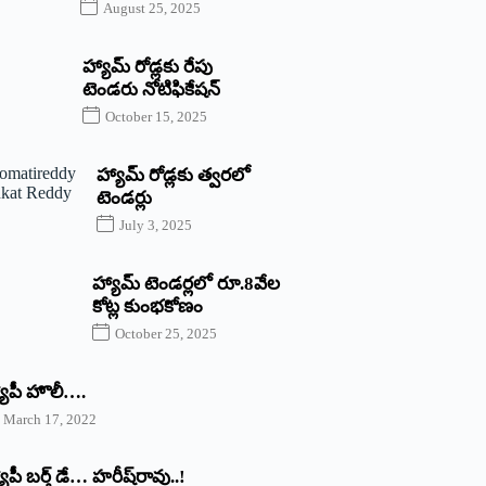
August 25, 2025
హ్యామ్‌ రోడ్లకు రేపు
టెండరు నోటిఫికేషన్‌
October 15, 2025
హ్యామ్‌ రోడ్లకు త్వరలో
టెండర్లు
July 3, 2025
హ్యామ్‌ ‌టెండర్లలో రూ.8వేల
కోట్ల కుంభకోణం
October 25, 2025
యాపీ హొలీ….
March 17, 2022
యాపీ బర్త్ ‌డే… హరీష్‌రావు..!