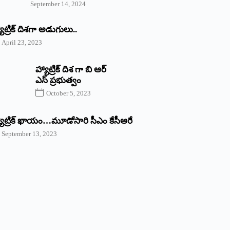
September 14, 2024
యాట్రిక్‌ ‌దిశగా అడుగులు..
April 23, 2023
హ్యాట్రిక్ దిశ గా బి ఆర్
ఎస్ ప్రభుత్వం
October 5, 2023
యాట్రిక్‌ ‌ఖాయం…మూడోసారి సీఎం కేసీఆరే
September 13, 2023