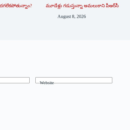
దగలేకపోతున్నాం?
మూడేళ్లు గ‌డుస్తున్నా అమ‌లుకాని పీఆర్‌సీ
August 8, 2026
Website