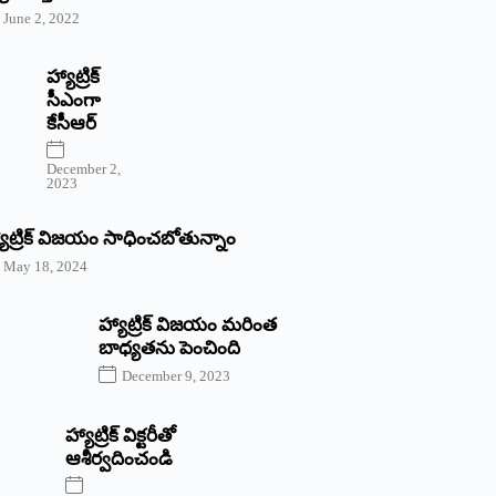
June 2, 2022
హ్యాట్రిక్‌
‌సీఎంగా
కేసీఆర్‌
December 2,
2023
యాట్రిక్‌ విజయం సాధించబోతున్నాం
May 18, 2024
హ్యాట్రిక్ విజయం మరింత
బాధ్యతను పెంచింది
December 9, 2023
హ్యాట్రిక్‌ ‌విక్టరీతో
ఆశీర్వదించండి