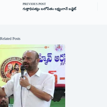
PREVIOUS
POST
గుత్తాధిపత్యం బలోపేతం లక్ష్యంగానే బడ్జెట్‌
Related Posts