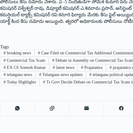
పోలీసులు కేసు నమోదు చేశారు. ఏ -5 నిందితుడిగా సోమేశ్‌ కుమార్‌ పేరు చ
కమిషనర్‌ విశ్వేశ్వర్‌ రావు, డిప్యూటీ కమిషనర్‌ ఎ.శివరామ ప్రసాద్‌, అసిస్టెంట
కమర్షియల్‌ ట్యాక్స్‌ కమిషనర్‌ రవి కనూరి ఫిర్యాదు మేరకు కేసు ఫైల్‌ అయ్యిం
యాక్ట్‌ కింద కేసు నమోదు అయ్యింది. త్వరలో అధికారులకు పోలీసులు నోటీస
Tags
#
breaking news
#
Case Filed on Commercial Tax Additional Commissio
#
Commercial Tax Scam
#
Debate in Assembly on Commercial Tax Sca
#
EX CS Somesh Kumar
#
latest news
#
Prajatantra
#
prajatantra
#
telangana news
#
Telangana news updates
#
telangana political upda
#
Today Highlights
#
Ts Govt Decide Debate on Commercial Tax Scam i