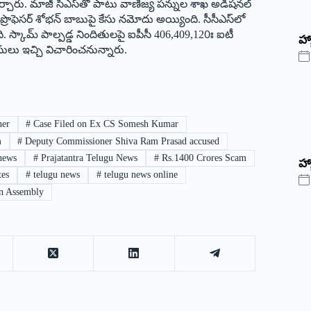
ేర్చారు. మాజీ సీఎస్‌తో పాటు వాణిజ్య పన్నుల శాఖ అడిషనల్‌
్‌ ప్రొఫెసర్‌ శోభన్‌ బాబుపై కేసు నమోదు అయ్యింది. సీసీఎస్‌లో
ది. స్కామ్‌ పాల్పడ్డ నిందితులపై ఐపీసీ 406,409,120ః ఐటీ
‌హ్
ులు ఇచ్చి విచారించనున్నారు.
ner
#
Case Filed on Ex CS Somesh Kumar
m
#
Deputy Commissioner Shiva Ram Prasad accused
 news
#
Prajatantra Telugu News
#
Rs.1400 Crores Scam
హ్
tes
#
telugu news
#
telugu news online
n Assembly