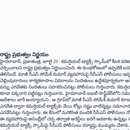
రాష్ట్ర ప్రభుత్వం నిర్ణయం
హైదరాబాద్‌, ప్రజాతంత్ర, జూలై 29 : కమర్షియల్‌ ట్యాక్స్‌ స్కామ్‌లో కీలక ప
చర్చించాలని రాష్ట్ర ప్రభుత్వం నిర్ణయించింది. ఈ కుంభకోణంలో ఇప్పటికే
తెలిసిందే. మాజీ సీఎస్‌ సోమేశ్‌ కుమార్‌ వ్యవహారంపై సీసీఎస్‌ పోలీసులు 
చెల్లింపుదారులు కార్యకలాపాల వివరాలను నిందితులు ఉద్దేశపూర్వకంగా ఆన్‌లె
పన్ను ఎగవేతకు నిందితులు సహకరించినట్లు పోలీసులు గుర్తించారు. కమర్షియ
కూడా పక్కదారి పట్టినట్లు గుర్తించారు. హైదరాబాద్‌ ఐఐటీ సాప్ట్‌వేర్‌లోని సమాచ
ఆదేశాలు జారీ అయ్యాయని.. ఆ గ్రూప్‌లో మాజీ సీఎస్‌ సోమేశ్‌ కుమార్‌ కూడా ఉ
ఎగవేత ద్వారా కమర్షియల్‌ ట్యాక్స్‌కు వేయి కోట్లు నష్టం వాటిన్నట్లు సమాచ
ఎగవేసినట్లు గుర్తించారు. ఈ కేసులో మరికొంత మందికి సీసీఎస్‌ పోలీసులు 
ఈ వ్యవహారంపై అసెంబ్లీలో చర్చ తర్వాత అరెస్ట్‌లు జరిగే అవకాశం ఉన్నట్ల
కమర్షియల్‌ ట్యాక్స్‌ స్కామ్‌పై సీసీఎస్‌ పోలీసులు దర్యాప్తు ముమ్మరం చేశార