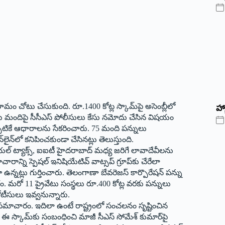
రిణామం చోటు చేసుకుంది. రూ.1400 కోట్ల స్కామ్‌పై అసెంబ్లీలో
హ్
 ఐదు మందిపై సీసీఎస్‌ పోలీసులు కేసు నమోదు చేసిన విషయం
ఇప్పటికే ఆధారాలను సేకరించారు. 75 మంది పన్నులు
ౖన్‌లో కనిపించకుండా చేసినట్లు తెలుస్తుంది.
ల్‌ ట్యాక్స్‌, ఐఐటీ హైదరాబాద్‌ మధ్య జరిగే లావాదేవీలను
ారాన్ని స్పెషల్‌ ఇనిషియేటివ్‌ వాట్సప్‌ గ్రూప్‌కు చేరేలా
న్నట్లు గుర్తించారు. తెలంగాణా బేవరెజస్‌ కార్పొరేషన్‌ పన్ను
ారం. మరో 11 ప్రైవేటు సంస్థలు రూ.400 కోట్ల వరకు పన్నులు
నోటీసులు ఇవ్వనున్నారు.
ు సమాచారం. ఇదిలా ఉంటే రాష్ట్రంలో సంచలనం సృష్టించిన
ు. ఈ స్కామ్‌కు సంబంధించి మాజీ సీఎస్‌ సోమేశ్‌ కుమార్‌పై