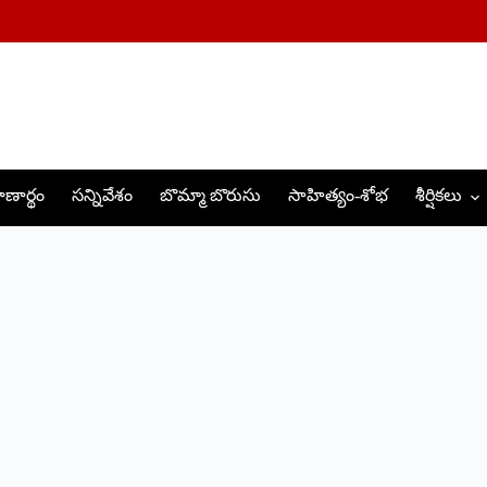
ణార్థం
సన్నివేశం
బొమ్మా బొరుసు
సాహిత్యం-శోభ
శీర్షికలు