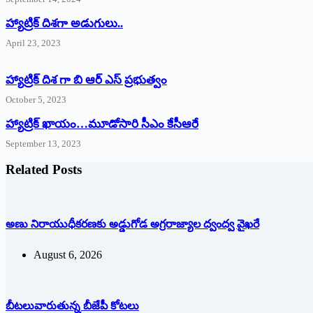
‌హ్యాట్రిక్‌ ‌దిశగా అడుగులు..
April 23, 2023
హ్యాట్రిక్ దిశ గా బి ఆర్ ఎస్ ప్రభుత్వం
October 5, 2023
హ్యాట్రిక్‌ ‌ఖాయం…మూడోసారి సీఎం కేసీఆరే
September 13, 2023
Related Posts
అణు నిరాయుధీకరణకు అడ్డుగోడ అగ్రరాజ్యాల ద్వంద్వ వైఖరే
August 6, 2026
బీటలువారుతున్న బీజేపీ కోటలు