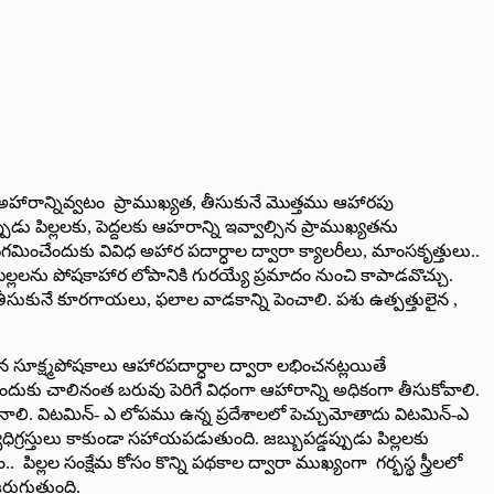
అహారాన్నివ్వటం ప్రాముఖ్యత, తీసుకునే మొత్తము ఆహారపు
 పిల్లలకు, పెద్దలకు ఆహరాన్ని ఇవ్వాల్సిన ప్రాముఖ్యతను
ధిగమించేందుకు వివిధ అహార పదార్ధాల ద్వారా క్యాలరీలు, మాంసకృత్తులు..
్నపిల్లలను పోషకాహార లోపానికి గురయ్యే ప్రమాదం నుంచి కాపాడవొచ్చు.
తీసుకునే కూరగాయలు, ఫలాల వాడకాన్ని పెంచాలి. పశు ఉత్పత్తులైన ,
న సూక్ష్మపోషకాలు ఆహారపదార్ధాల ద్వారా లభించనట్లయితే
ేందుకు చాలినంత బరువు పెరిగే విధంగా ఆహారాన్ని అధికంగా తీసుకోవాలి.
లి. విటమిన్‌- ఎ లోపము ఉన్న ప్రదేశాలలో పెచ్చుమోతాదు విటమిన్‌-ఎ
ిగ్రస్తులు కాకుండా సహాయపడుతుంది. జబ్బుపడ్డప్పుడు పిల్లలకు
 పిల్లల సంక్షేమ కోసం కొన్ని పథకాల ద్వారా ముఖ్యంగా గర్భస్థ స్త్రీలలో
జరుగుతుంది.