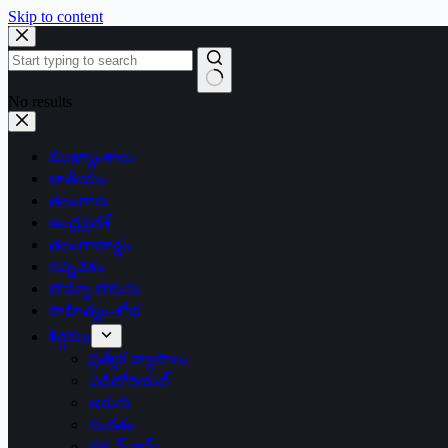
Skip to content
No results
ముఖ్యాంశాలు
జాతీయం
తెలంగాణ
ఆంధ్రప్రదేశ్
తెలంగాణార్థం
సన్నివేశం
బొమ్మా బొరుసు
సాహిత్యం-శోభ
శీర్షికలు
ప్రత్యేక వ్యాసాలు
ఎడిటోరియల్
అరుగు
సంకేతం
దక్కన్.కామ్