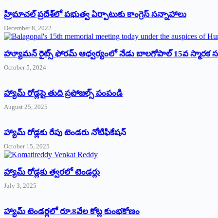
‌హ్రిమాచల్‌ ‌ప్రదేశ్‌లో పభుత్వ ఏర్పాటుకు కాంగ్రెస్‌ ‌సన్నాహాలు
December 8, 2022
హ్యూమన్‌ రైట్స్‌ ఫోరమ్‌ ఆధ్వర్యంలో నేడు బాలగోపాల్‌ 15వ స్మారక
October 5, 2024
హ్యామ్‌ రోడ్లపై తుది ప్రపోజల్స్‌ పంపండి
August 25, 2025
హ్యామ్‌ రోడ్లకు రేపు టెండరు నోటిఫికేషన్‌
October 15, 2025
హ్యామ్‌ రోడ్లకు త్వరలో టెండర్లు
July 3, 2025
హ్యామ్‌ ‌టెండర్లలో రూ.8వేల కోట్ల కుంభకోణం