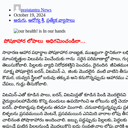
prajatantra News
October 19, 2024
అరుగు
,
ఆరోగ్య శ్రీ
,
ప్రత్యేక వ్యాసాలు
పోషకాహార లోపాలు అధిగమించండిలా…
సాధారణ ఆహార పధార్ధాల పోషకాహార నాణ్యత, ముఖ్యంగా స్థానికంగా లభ
మాంసకృత్తుల విలువను పెంచేందుకు గాను సరైన పరిమాణాల్లో పాలు, గుడ్
తెలుసుకోవాలి. పిల్లలకు వ్యాధి నిరోధకశక్తిని పెంచడం, దైనందిన జీవిత
సూక్ష్మ పోషకాలైన ఐరన్‌, విటమిన్‌ ఎ, జింకు మొదలైన వంటి వాటిని తీస
కౌమర, యవ్వన స్త్రీలలో బరువు తక్కువ అని కనుగొన్నప్పుడు ఆహారము ఎక
చేపలు, గుడ్లు తీసుకోవాలి.
విటమిన్‌-ఎతో కూడిన పాలు, ఐరన్‌, విటమిన్లతో కూడిన పిండి మొదలైన
వైద్యులసలహామేరకు కొన్ని మందులు ఉపయోగించి ఆ లోటును భర్తీ చెయ్యాలి
ఐరన్‌, ఫాలికామ్లపు బిళ్ళలను తరచూ మింగాలి. చనుబాలిస్తున్నప్పుడు
బిళ్ళలను ప్రసవమయిన వెంటనే, ప్రసవమయిన ఎనిమిది వారాల లోపు తీసుకోవ
చాలినంత పోషాకాహారం అందించాలి. జబ్బు పడ్డప్పుడు పిల్లలకు, పెద్దలకు వేడ
అప్పుడే పుట్టిన పిల్లలనుండి మొదలుకొని ఐదు సంవత్సరాల లోపు వారి