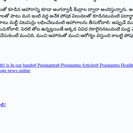
వలతో కూడిన ఆహారాన్ని కూడా అంగన్వాడీ కేంద్రాల ద్వారా అందిస్తున్నార
క్రమాలతో పాటు మన ఇంటి వద్ద అనేక పోషక విలువలతో కూడినటువంటి పదార్థాల
 పాటు మల్టీ విటమిన్లు లభించేటువంటి ఆహారాలను తీసుకోవాలి. అప్పుడే
ాలి. పెరటి తోట ఉన్నట్లయితే అక్కడ వివిధ రకాలైననటువంటి పండ్ల చెట
కుంటే మంచిది. మంచి ఆహారంతో మంచి ఆరోగ్యం వస్తుంది కాబట్టి పోషక
th! is In our hands
#
Prajatantra
#
Prajatantra Articles
#
Prajatantra Health
ugu news online
ాలి!