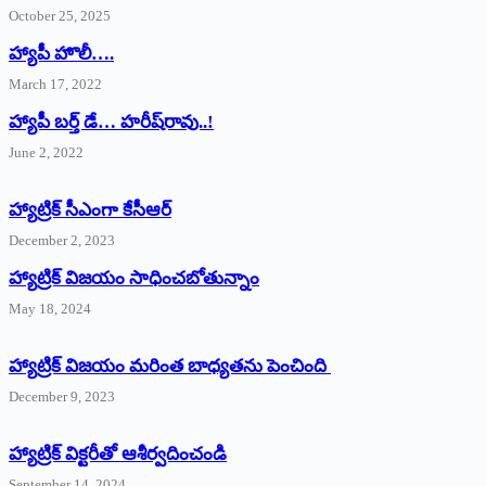
October 25, 2025
హ్యాపీ హొలీ….
March 17, 2022
హ్యాపీ బర్త్ ‌డే… హరీష్‌రావు..!
June 2, 2022
హ్యాట్రిక్‌ ‌సీఎంగా కేసీఆర్‌
December 2, 2023
హ్యాట్రిక్‌ విజయం సాధించబోతున్నాం
May 18, 2024
హ్యాట్రిక్ విజయం మరింత బాధ్యతను పెంచింది
December 9, 2023
హ్యాట్రిక్‌ ‌విక్టరీతో ఆశీర్వదించండి
September 14, 2024