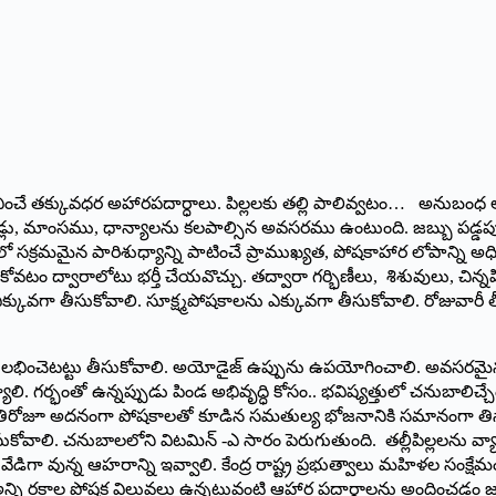
ించే తక్కువధర అహారపదార్ధాలు. పిల్లలకు తల్లి పాలివ్వటం… అనుబంధ 
లు, మాంసము, ధాన్యాలను కలపాల్సిన అవసరము ఉంటుంది. జబ్బు పడ్డప్పుడు
ములో సక్రమమైన పారిశుధ్యాన్ని పాటించే ప్రాముఖ్యత, పోషకాహార లోపాన్ని అ
ుకోవటం ద్వారాలోటు భర్తీ చేయవొచ్చు. తద్వారా గర్భిణీలు, శిశువులు, చిన
్కువగా తీసుకోవాలి. సూక్ష్మపోషకాలను ఎక్కువగా తీసుకోవాలి. రోజువారీ 
వి లభించెటట్టు తీసుకోవాలి. అయోడైజ్‌ ఉప్పును ఉపయోగించాలి. అవసరమై
. గర్భంతో ఉన్నప్పుడు పిండ అభివృద్ధి కోసం.. భవిష్యత్తులో చనుబాలిచ్చ
 ప్రతిరోజూ అదనంగా పోషకాలతో కూడిన సమతుల్య భోజనానికి సమానంగా తినా
ాలి. చనుబాలలోని విటమిన్‌ -ఎ సారం పెరుగుతుంది. తల్లీపిల్లలను వ్యాధ
ిగా వున్న ఆహరాన్ని ఇవ్వాలి. కేంద్ర రాష్ట్ర ప్రభుత్వాలు మహిళల సంక్షేమం..
కి అన్ని రకాల పోషక విలువలు ఉన్నటువంటి ఆహార పదార్థాలను అందించడం 