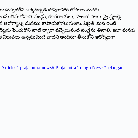
ు. అయినప్పటికీని అక్కడక్కడ పోషకాహార లోపాలు మనకు
ను తీసుకోవాలి. పండ్లు, కూరగాయలు, పాలతో పాటు డ్రై ఫ్రూట్స్‌
 మన ఆరోగ్యాన్ని మనము కాపాడుకోగలుగుతాం. వీలైతే మన ఇంటి
్లను పెంచుకొని వాటి ద్వారా వచ్చేటువంటి పండ్లను తినాలి. ఇలా మనకు
 విలువలు ఉన్నటువంటి వాటిని అందరూ తీసుకోని ఆరోగ్యంగా
 Articles
#
prajatantra news
#
Prajatantra Telugu News
#
telangana