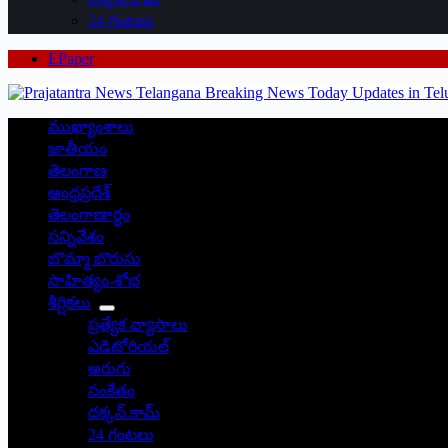
24 గంటలు
EPaper
ముఖ్యాంశాలు
జాతీయం
తెలంగాణ
ఆంధ్రప్రదేశ్
తెలంగాణార్థం
సన్నివేశం
బొమ్మా బొరుసు
సాహిత్యం-శోభ
శీర్షికలు
ప్రత్యేక వ్యాసాలు
ఎడిటోరియల్
అరుగు
సంకేతం
దక్కన్.కామ్
24 గంటలు