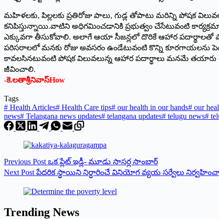
మహిళలకు, పిల్లలకు ప్రతిరోజు పాలు, గుడ్ల తోపాటు మరిన్ని పోషక విలు
కనిపిస్తున్నాయి.వాటిని అధిగమించడానికి ప్రభుత్వం చేసేటువంటి కార్య
ఎక్కువగా తీసుకోవాలి. అలాగే ఆయా సీజన్లలో దొరికే ఆహార పదార్థాలతో
పరిసరాలలో మనకు రోజు అవసరం ఉండేటువంటి కొన్ని కూరగాయలను పెంచుకోవ
కావలసినటువంటి పోషక విలువలున్న ఆహార పదార్థాలు మనమే తయారు చేసు
జీవించాలి.
-కె.లతాశ్రీనివాస్‌How
Tags
#
Health Articles
#
Health Care tips
#
our health in our hands
#
our heal
news
#
Telangana news updates
#
telangana updates
#
telugu news
#
tel
Previous
Post
ఒక ప్లేట్ ఇడ్లీ- మూడు సాసర్ల సాంబార్
Next
Post
పేదరిక స్థాయిని నిర్ధారించే వినియోగ వ్యయ సర్వేలు నిర్వహించ
Trending News