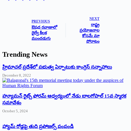
NEXT
PREVIOUS
రాష్ట్ర
ఔషధ రవాణాలో
ప్రయోజనాల
రైల్వే కీలక
కోసమే మా
ముందడుగు
పోరాటం
Trending News
‌హ్రిమాచల్‌ ‌ప్రదేశ్‌లో పభుత్వ ఏర్పాటుకు కాంగ్రెస్‌ ‌సన్నాహాలు
December 8, 2022
హ్యూమన్‌ రైట్స్‌ ఫోరమ్‌ ఆధ్వర్యంలో నేడు బాలగోపాల్‌ 15వ స్మారక
సమావేశం
October 5, 2024
హ్యామ్‌ రోడ్లపై తుది ప్రపోజల్స్‌ పంపండి