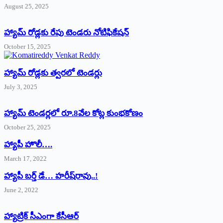
August 25, 2025
హ్యామ్‌ రోడ్లకు రేపు టెండరు నోటిఫికేషన్‌
October 15, 2025
హ్యామ్‌ రోడ్లకు త్వరలో టెండర్లు
July 3, 2025
హ్యామ్‌ ‌టెండర్లలో రూ.8వేల కోట్ల కుంభకోణం
October 25, 2025
హ్యాపీ హొలీ….
March 17, 2022
హ్యాపీ బర్త్ ‌డే… హరీష్‌రావు..!
June 2, 2022
హ్యాట్రిక్‌ ‌సీఎంగా కేసీఆర్‌