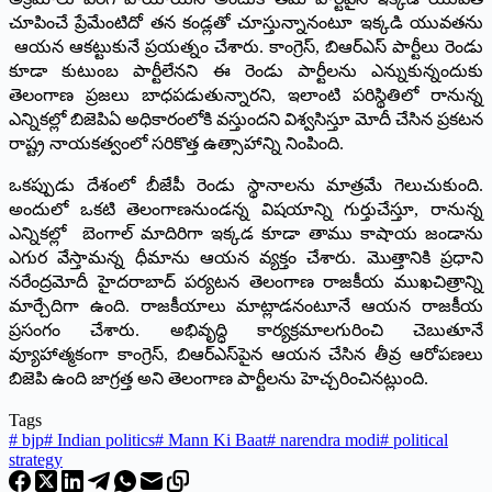
చూపించే ప్రేమేంటిదో తన కండ్లతో చూస్తున్నానంటూ ఇక్కడి యువతను
ఆయన ఆకట్టుకునే ప్రయత్నం చేశారు. కాంగ్రెస్‌, ‌బిఆర్‌ఎస్‌ ‌పార్టీలు రెండు
కూడా కుటుంబ పార్టీలేనని ఈ రెండు పార్టీలను ఎన్నుకున్నందుకు
తెలంగాణ ప్రజలు బాధపడుతున్నారని, ఇలాంటి పరిస్థితిలో రానున్న
ఎన్నికల్లో బిజెపిఏ అధికారంలోకి వస్తుందని విశ్వసిస్తూ మోదీ చేసిన ప్రకటన
రాష్ట్ర నాయకత్వంలో సరికొత్త ఉత్సాహాన్ని నింపింది.
ఒకప్పుడు దేశంలో బీజేపీ రెండు స్థానాలను మాత్రమే గెలుచుకుంది.
అందులో ఒకటి తెలంగాణనుండన్న విషయాన్ని గుర్తుచేస్తూ, రానున్న
ఎన్నికల్లో బెంగాల్‌ ‌మాదిరిగా ఇక్కడ కూడా తాము కాషాయ జండాను
ఎగుర వేస్తామన్న ధీమాను ఆయన వ్యక్తం చేశారు. మొత్తానికి ప్రధాని
నరేంద్రమోదీ హైదరాబాద్‌ ‌పర్యటన తెలంగాణ రాజకీయ ముఖచిత్రాన్ని
మార్చేదిగా ఉంది. రాజకీయాలు మాట్లాడనంటూనే ఆయన రాజకీయ
ప్రసంగం చేశారు. అభివృద్ధి కార్యక్రమాలగురించి చెబుతూనే
వ్యూహాత్మకంగా కాంగ్రెస్‌, ‌బిఆర్‌ఎస్‌పైన ఆయన చేసిన తీవ్ర ఆరోపణలు
బిజెపి ఉంది జాగ్రత్త అని తెలంగాణ పార్టీలను హెచ్చరించినట్లుంది.
Tags
#
bjp
#
Indian politics
#
Mann Ki Baat
#
narendra modi
#
political
strategy