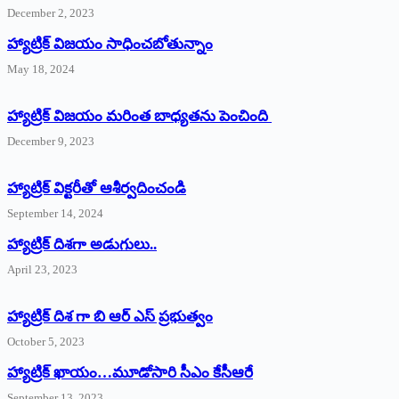
December 2, 2023
హ్యాట్రిక్‌ విజయం సాధించబోతున్నాం
May 18, 2024
హ్యాట్రిక్ విజయం మరింత బాధ్యతను పెంచింది
December 9, 2023
హ్యాట్రిక్‌ ‌విక్టరీతో ఆశీర్వదించండి
September 14, 2024
‌హ్యాట్రిక్‌ ‌దిశగా అడుగులు..
April 23, 2023
హ్యాట్రిక్ దిశ గా బి ఆర్ ఎస్ ప్రభుత్వం
October 5, 2023
హ్యాట్రిక్‌ ‌ఖాయం…మూడోసారి సీఎం కేసీఆరే
September 13, 2023