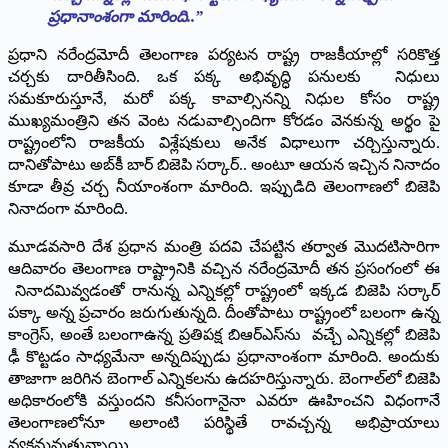
ప్రధానాంశంగా మారింది..”
ప్రధాని నరేంద్రమోదీ తెలంగాణ పర్యటన రాష్ట్ర రాజకీయాల్లో సరికొత్త
చర్చకు దారితీసింది. ఒక పక్క అభివృద్ధి పనులకు నిధులు
సమకూరుస్తూనే, మరో పక్క కావాల్సినన్ని నిధుల కోసం రాష్ట్ర
ముఖ్యమంత్రిని తన వెంట నడువాల్సిందిగా కోరడం వెనకున్న అర్థం పై
రాష్ట్రంలోని రాజకీయ విశ్లేషకులు అనేక విధాలుగా చర్చిస్తున్నారు.
దానితోపాటు అబ్‌కీ బార్‌ ‌బిజెపి సర్కార్‌.. అం‌టూ ఆయన ఇచ్చిన నినాదం
కూడా తీవ్ర చర్చ నీయాంశంగా మారింది. ఇప్పుడిది తెలంగాణలో బిజెపి
నినాదంగా మారింది.
మూడవసారి దేశ ప్రధాన మంత్రి పదవి చేపట్టిన తర్వాత మొదటిసారిగా
ఆదివారం తెలంగాణ రాష్ట్రానికి వచ్చిన నరేంద్రమోదీ తన ప్రసంగంలో ఈ
నినాదమివ్వడంతో రానున్న ఎన్నికల్లో రాష్ట్రంలో ఇక్కడ బిజెపి సర్కార్‌
‌పక్కా అన్న ప్రచారం జరుగుతున్నది. దీంతోపాటు రాష్ట్రంలో బలంగా ఉన్న
కాంగ్రెస్‌, అం‌తే బలంగాఉన్న ప్రతిపక్ష బిఆర్‌ఎస్‌ను వచ్చే ఎన్నికల్లో బిజెపి
ఢీ కొట్టడం సాధ్యమేనా అన్నదిప్పుడు ప్రధానాంశంగా మారింది. అందుకు
తాజాగా జరిగిన బెంగాల్‌ ఎన్నికలను ఉదహరిస్తున్నారు. బెంగాల్‌లో బిజెపి
అధికారంలోకి వస్తుందని కనీసంగానైనా ఎవరూ ఊహించని విధంగానే
తెలంగాణలోనూ అలాంటి పరిస్థితే రావచ్చన్న అభిప్రాయాలు
వ్యక్తమవుతున్నాయి.