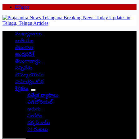
EPaper
ముఖ్యాంశాలు
జాతీయం
తెలంగాణ
ఆంధ్రప్రదేశ్
తెలంగాణార్థం
సన్నివేశం
బొమ్మా బొరుసు
సాహిత్యం-శోభ
శీర్షికలు
ప్రత్యేక వ్యాసాలు
ఎడిటోరియల్
అరుగు
సంకేతం
దక్కన్.కామ్
24 గంటలు