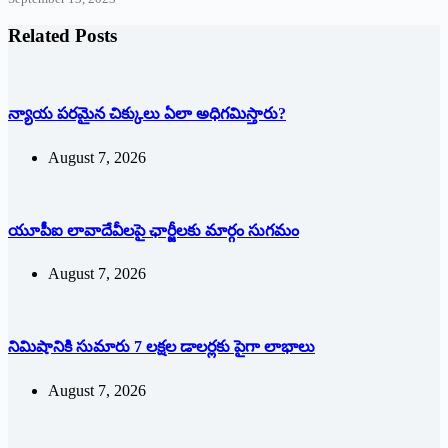
Related Posts
న్యాయ పరమైన చిక్కులు ఏలా అధిగమిస్తారు?
August 7, 2026
యూపీఐ లావాదేవీలపై ఛార్జీలకు మార్గం సుగమం
August 7, 2026
నిమిషానికి సుమారు 7 లక్షల డాలర్లకు పైగా లాభాలు
August 7, 2026