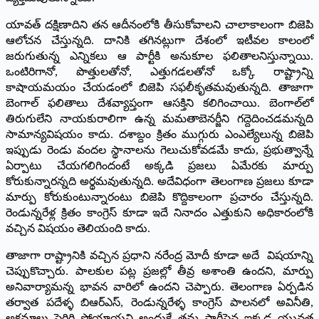
యావత్‌ ‌దక్షిణాదిని తన ఆదీనంలోకి తీసుకోవాలని చాలాకాలంగా బిజెపి
ఆలోచన చేస్తున్నది. దానికి తగినట్లుగా దేశంలో ఇటీవల కాలంలో
జరుగుతున్న ఎన్నికలు ఆ పార్టీకి అనుకూల ఫలితాలనిస్తున్నాయి.
ఒంటిరిగానో, పొత్తులతోనో, ఎత్తుగడలతోనో ఒక్కో రాష్ట్రాన్ని
కాషాయమయం చేయడంలో బిజెపి సఫలీకృతమవుతున్నది. తాజాగా
బెంగాల్‌ ‌ఫలితాలు దేశవ్యాప్తంగా ఆసక్తిని కలిగించాయి. బెంగాల్‌లో
తిరుగులేని నాయకురాలిగా ఉన్న మమతాబెనర్జీని గద్దెదించడమన్నది
సామాన్యవిషయం కాదు. దశాబ్దం క్రితం ముగ్గురు ఎంఎల్యేలున్న బిజెపి
ఇప్పుడు రెండు వందల స్థానాలను గెలుచుకోవడమే కాదు, ప్రభుత్వాన్నే
ఏర్పాటు చేయగలిగిందంటే అక్కడి ప్రజలు ఏమేరకు మార్పు
కోరుకున్నారన్నది అర్థమవుతున్నది. అదేవిధంగా తెలంగాణ ప్రజలు కూడా
మార్పు కోరుకుంటున్నారంటు బిజెపి కొద్దికాలంగా ప్రచారం చేస్తున్నది.
రెండున్నరేళ్ల క్రితం కాంగ్రెస్‌ కూడా ఇదే నినాదం ఎత్తుకుని అధికారంలోకి
వచ్చిన విషయం తెలియంది కాదు.
తాజాగా రాష్ట్రానికి వచ్చిన ప్రధాని నరేంద్ర మోదీ కూడా అదే విషయాన్ని
చెప్పుకొచ్చారు. పాలకుల పట్ల ప్రజల్లో తీవ్ర అశాంతి ఉందని, మార్పు
అనివార్యామన్న భావన వారిలో ఉందని చెప్పారు. తెలంగాణ ఏర్పడిన
తర్వాత పదేళ్ళ బిఆర్‌ఎస్‌, ‌రెండున్నరేళ్ళ కాంగ్రెస్‌ ‌పాలనలో అవినీతి,
అక్రమాలు పెరిగి పోయాయని అందుకే తమ పార్టీపైన ఇక్కడ యువత