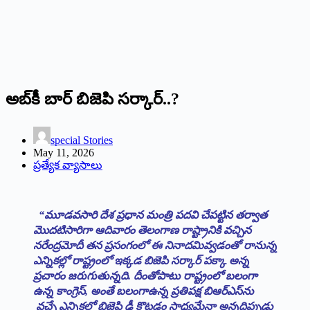
అబ్‌కీ బార్‌ ‌బిజెపి సర్కార్‌..?
special Stories
May 11, 2026
ప్రత్యేక వ్యాసాలు
“
మూడవసారి దేశ ప్రధాన మంత్రి పదవి చేపట్టిన తర్వాత
మొదటిసారిగా ఆదివారం తెలంగాణ రాష్ట్రానికి వచ్చిన
నరేంద్రమోదీ తన ప్రసంగంలో ఈ నినాదమివ్వడంతో రానున్న
ఎన్నికల్లో రాష్ట్రంలో ఇక్కడ బిజెపి సర్కార్‌ ‌పక్కా అన్న
ప్రచారం జరుగుతున్నది. దీంతోపాటు రాష్ట్రంలో బలంగా
ఉన్న కాంగ్రెస్‌
,
అం‌తే బలంగాఉన్న ప్రతిపక్ష బిఆర్‌ఎస్‌ను
వచ్చే ఎన్నికల్లో బిజెపి ఢీ కొట్టడం సాధ్యమేనా అన్నదిప్పుడు