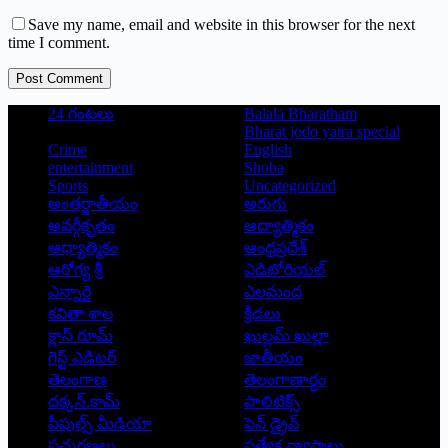
Save my name, email and website in this browser for the next
time I comment.
Post Comment
24 గంటలు
Balala Bharatham
Bharat jodo yatra special
Crime
English
entertainment
Shoba
Sports
Uncategorized
అంతర్జాతీయం
అరుగు
అవర్గీకృతం
ఆద్యాత్మికం
ఆధ్యాత్మికం
ఆంధ్రప్రదేశ్
ఆరోగ్య శ్రీ
ఎడిటోరియల్
ఎన్నారై
ఎలమంద
కవితా శాల
క్రీడలు
క్లాస్ రూమ్
ఖుల్లమ్ ఖుల్లా
గెస్ట్ ఎడిటర్
జాతీయం
తెలంగాణ
తెలంగాణార్థం
దక్కన్.కామ్
పాలిటిక్స్
పీపుల్స్ ‌మీడియా
పెన్ డ్రైవ్
ప్రచురణలు
ప్రత్యేక వ్యాసాలు