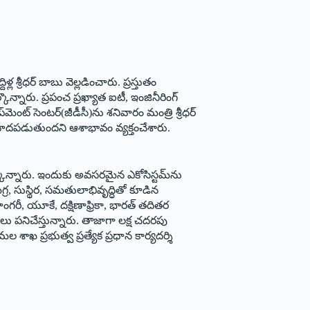
ల శ్రీధర్‌ బాబు వెల్లడించారు. ప్రస్తుతం
నారు. ప్రపంచ ప్రఖ్యాత ఐటీ, ఇంజినీరింగ్‌
‌మెంట్‌ సెంటర్‌(జీడీసీ)ను శనివారం మంత్రి శ్రీధర్‌
ోహదపడుతుందని ఆశాభావం వ్యక్తంచేశారు.
ేర్కొన్నారు. ఇందుకు అవసరమైన ఎకోసిస్టమ్‌ను
సమగ్ర, సుస్థిర, సమతులాభివృద్ధితో కూడిన
 హంగరీ, యూకే, దక్షిణాఫ్రికా, భారత్‌ తదితర
లు పనిచేస్తున్నారు. తాజాగా లక్ష చదరపు
ల శాఖ ప్రభుత్వ ప్రత్యేక ప్రధాన కార్యదర్శి