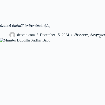
డిజిటల్‌ రంగంలో సాధికారతకు కృషి..
deccan.com
December 15, 2024
తెలంగాణ
,
ముఖ్యాంశ