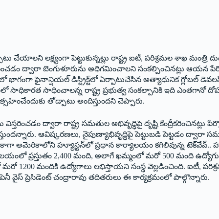
ు చేయాలని లక్ష్యంగా పెట్టుకున్నట్లు రాష్ట్ర ఐటీ, పరిశ్రమల శాఖ మంత్రి దుద్దిళ్
పెంచడం ద్వారా బెంగుళూరును అధిగమించాలని సంకల్పించినట్లు ఆయన పేర్కొన్
 భాగంగా ఫైనాన్షియల్‌ డిస్ట్రిక్ట్‌లో ఏర్పాటుచేసిన అత్యాధునిక గ్లోబల్‌ డెవలప్
 సాధికారత సాధించాలన్న రాష్ట్ర ప్రభుత్వ సంకల్పానికి ఇది ఎంతగానో ద
్సహించేందుకు తోడ్పాటు అందిస్తుందని చెప్పారు.
్తరించడం ద్వారా రాష్ట్ర సమతుల అభివృద్ధిపై దృష్టి కేంద్రీకరించినట్లు ప
పోషిస్తుందన్నారు. ఆవిష్కరణలు, నైపుణ్యాభివృద్ధిపై పెట్టుబడి పెట్టడం ద్వారా 
ు. కాగా అమెరికాలోని హ్యూస్టన్‌లో ప్రధాన కార్యాలయం కగిలివున్న టెక్‌వేవ్‌..
ార్యాలయంలో ప్రస్తుతం 2,400 మంది, అలాగే ఖమ్మంలో మరో 500 మంది ఉద్యోగు
లో మరో 1200 మందికి ఉద్యోగాలు లభిస్తాయని సంస్థ వెల్లడించింది. ఐటీ, పరిశ్రమ
పెనీ వైస్ ప్రెసిడెంట్‌ చంద్రారావు తదితరులు ఈ కార్యక్రమంలో పాల్గొన్నారు.