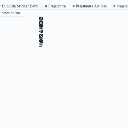
r Duddilla Sridhar Babu
#
Prajatantra
#
Prajatantra Articles
#
prajata
 news online