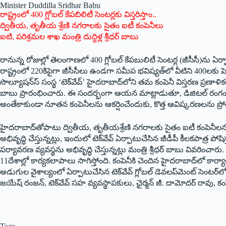
Minister Duddilla Sridhar Babu
రాష్ట్రంలో 400 గ్లోబల్‌ కేపబిలిటీ సెంటర్లకు విస్త‌రిస్తాం..
ద్వితీయ, తృతీయ శ్రేణి నగరాలకు సైతం ఐటీ కంపెనీలు
ఐటి, ప‌రిశ్ర‌మ‌ల శాఖ మంత్రి దుద్దిళ్ల శ్రీధ‌ర్ బాబు
రానున్న రోజుల్లో తెలంగాణ‌లో 400 గ్లోబల్‌ కేపబులిటీ సెంటర్ల (జీసీసీ)ను ఏర్పాట
రాష్ట్రంలో 220కిపైగా జీసీసీలు ఉండగా సమీప భవిష్యత్‌లో వీటిని 400లకు 
సొల్యూషన్స్‍ సంస్థ ‘టెక్‌వేవ్‌’ హైదరాబాద్‌లోని తమ కంపెనీ విస్తరణ ప్రణాళికలో
బాబు ప్రారంభించారు. ఈ సందర్భంగా ఆయన మాట్లాడుతూ, డిజిటల్‌ రంగంలో
అంతేకాకుండా నూతన కంపెనీలను ఆకర్షించేందుకు, కొత్త ఆవిష్కరణలను ప్రోత
హైదరాబాద్‌తోపాటు ద్వితీయ, తృతీయశ్రేణి నగరాలకు సైతం ఐటీ కంపెనీలను విస
అభివృద్ధి చేస్తున్నట్లు, ఇందులో టెక్‌వేవ్‌ ఏర్పాటుచేసిన జీడీపీ కీలకపాత్ర 
పర్యావరణ వ్యవస్థను అభివృద్ధి చేస్తున్నట్లు మంత్రి శ్రీధర్‌ బాబు వివరించార
11దేశాల్లో కార్యకలాపాలు సాగిస్తోంది. కంపెనీకి చెందిన హైదరాబాద్‌లో క
అడుగుల వైశాల్యంలో ఏర్పాటుచేసిన టెక్‌వేవ్‌ గ్లోబల్‌ డెవలప్‌మెంట్‌ సెంటర్‌
జయేష్‌ రంజన్‌, టెక్‌వేవ్‌ సహ వ్యవస్థాపకులు, ఛైర్మన్‌ జీ. దామోదర్‌ రావు, కం