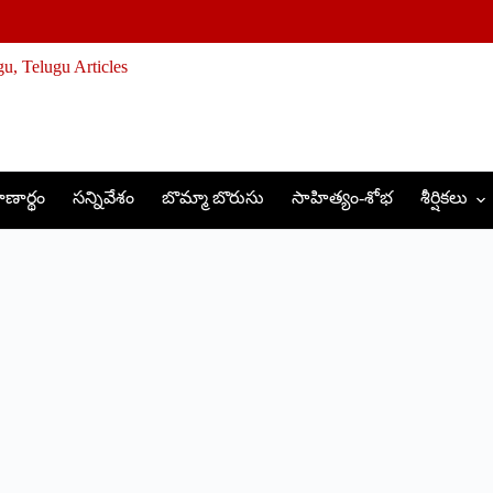
ణార్థం
సన్నివేశం
బొమ్మా బొరుసు
సాహిత్యం-శోభ
శీర్షికలు