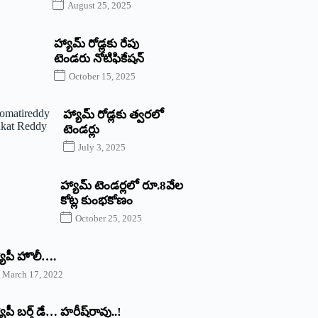
August 25, 2025
హ్యామ్‌ రోడ్లకు రేపు
టెండరు నోటిఫికేషన్‌
October 15, 2025
హ్యామ్‌ రోడ్లకు త్వరలో
టెండర్లు
July 3, 2025
హ్యామ్‌ ‌టెండర్లలో రూ.8వేల
కోట్ల కుంభకోణం
October 25, 2025
యాపీ హొలీ….
March 17, 2022
యాపీ బర్త్ ‌డే… హరీష్‌రావు..!