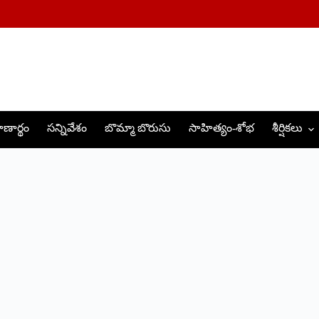
ణార్థం
సన్నివేశం
బొమ్మా బొరుసు
సాహిత్యం-శోభ
శీర్షికలు