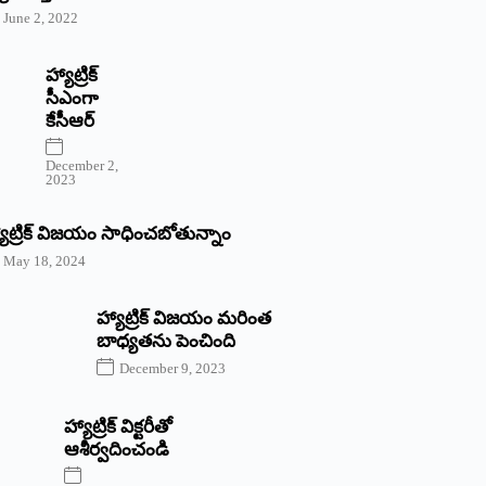
June 2, 2022
హ్యాట్రిక్‌
‌సీఎంగా
కేసీఆర్‌
December 2,
2023
యాట్రిక్‌ విజయం సాధించబోతున్నాం
May 18, 2024
హ్యాట్రిక్ విజయం మరింత
బాధ్యతను పెంచింది
December 9, 2023
హ్యాట్రిక్‌ ‌విక్టరీతో
ఆశీర్వదించండి