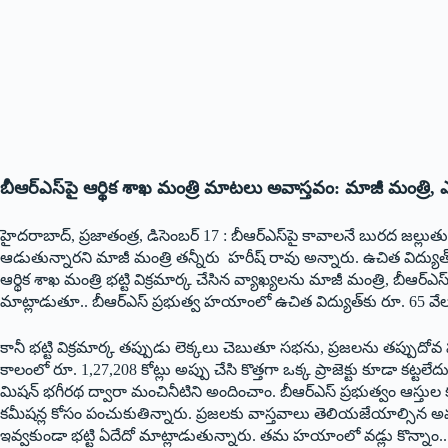
బీఆర్‌ఎస్‌పై ఆర్థిక శాఖ మంత్రి మాటలు అవాస్తవం: మాజీ మంత్రి, ఎ
హైదరాబాద్‌, ‌ప్రజాతంత్ర, డిసెంబర్‌ 17 : ‌బీఆర్‌ఎస్‌పై కావాలనే బురద జల్లుతున
ఆడుతున్నారని మాజీ మంత్రి తన్నీరు హరీష్‌ ‌రావు అన్నారు. ఉచిత విద్యుత్‌
ఆర్థిక శాఖ మంత్రి భట్టి విక్రమార్క చేసిన వ్యాఖ్యలను మాజీ మంత్రి, బీఆర్‌
మాట్లాడుతూ.. బీఆర్‌ఎస్‌ ‌ప్రభుత్వ హయాంలో ఉచిత విద్యుత్‌కు రూ. 65 వేల కోట
కానీ భట్టి విక్రమార్క తప్పుడు లెక్కలు చెబుతూ సభను, ప్రజలను తప్పుదోవ పట్ట
కాలంలో రూ. 1,27,208 కోట్లు అప్పు చేసి కొత్తగా ఒక్క ప్రాజెక్టు కూడా కట్టల
మిషన్‌ ‌భగీరథ ద్వారా మంచినీటిని అందించాం. బీఆర్‌ఎస్‌ ‌ప్రభుత్వం ఆస్తుల కల్
కమీషన్ల కోసం పంచుకుతిన్నారు. ప్రజలకు వాస్తవాలు తెలియజేయాల్సిన
ఇవ్వకుండా భట్టి ఏదేదో మాట్లాడుతున్నారు. తమ హయాంలో వడ్లు కొన్నాం.. ఠ