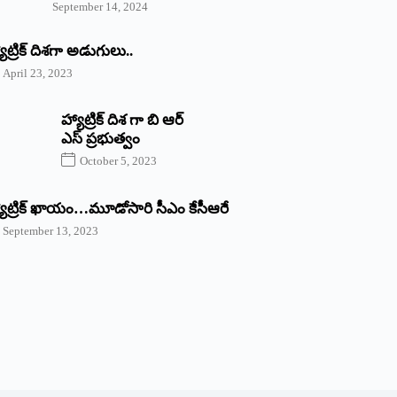
September 14, 2024
యాట్రిక్‌ ‌దిశగా అడుగులు..
April 23, 2023
హ్యాట్రిక్ దిశ గా బి ఆర్
ఎస్ ప్రభుత్వం
October 5, 2023
యాట్రిక్‌ ‌ఖాయం…మూడోసారి సీఎం కేసీఆరే
September 13, 2023