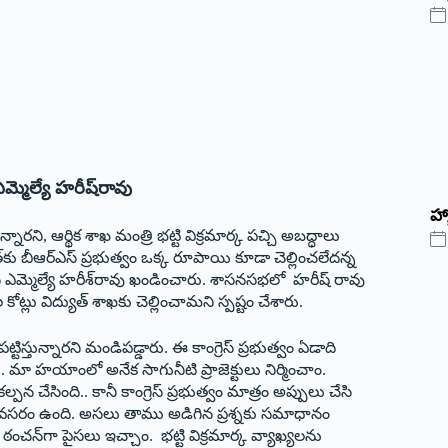
మ్మెల్యే హరీష్‌రావు
హ్
్నారని, ఆర్థిక శాఖ మంత్రి భట్టి విక్రమార్క పచ్చి అబద్ధాలు
కు బీఆర్‌ఎస్‌ ‌ప్రభుత్వం ఒక్క రూపాయి కూడా చెల్లించలేదన్న
ఎస్‌ ఎమ్మెల్యే హరీశ్‌రావు ఖండించారు. శాసనసభలో హరీష్‌ ‌రావు
్లు విద్యుత్‌ ‌శాఖకు చెల్లించామని స్పష్టం చేశారు.
ిస్తున్నారని మండిపడ్డారు. ఈ కాంగ్రెస్‌ ‌ప్రభుత్వం ఏడాది
ేదు. మా హయాంలో అనేక సాగునీటి ప్రాజెక్టులు నిర్మించాం.
పన చేసింది.. కానీ కాంగ్రెస్‌ ‌ప్రభుత్వం మాత్రం అప్పులు చేసి
 అవసరం ఉంది. అసలు తాము అడిగిన ప్రశ్నకు సమాధానం
ంచన్‌గా పైసలు ఇచ్చాం. భట్టి విక్రమార్క వ్యాఖ్యలను