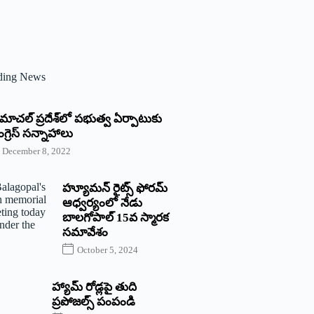
ding News
్రిమాచల్‌ ‌ప్రదేశ్‌లో పభుత్వ ఏర్పాటుకు
గ్రెస్‌ ‌సన్నాహాలు
December 8, 2022
హ్యూమన్‌ రైట్స్‌ ఫోరమ్‌
ఆధ్వర్యంలో నేడు
బాలగోపాల్‌ 15వ స్మారక
సమావేశం
October 5, 2024
హ్యామ్‌ రోడ్లపై తుది
ప్రపోజల్స్‌ పంపండి