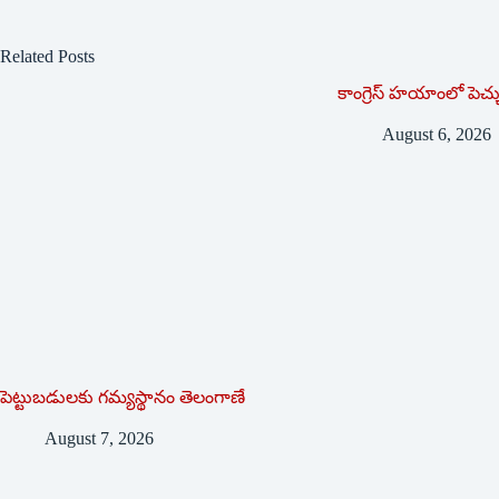
Related Posts
కాంగ్రెస్ హయాంలో పెచ్
August 6, 2026
పెట్టుబడులకు గమ్యస్థానం తెలంగాణే
August 7, 2026