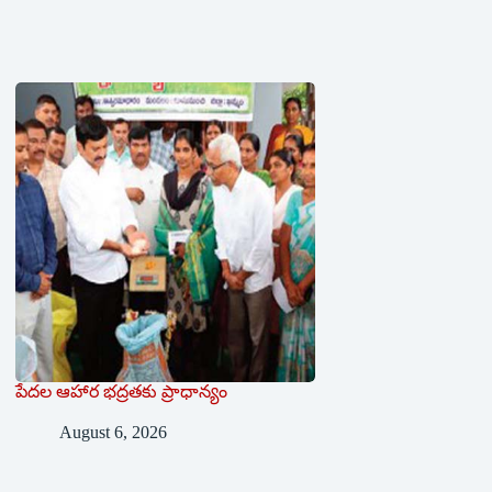
పేదల ఆహార భద్రతకు ప్రాధాన్యం
August 6, 2026