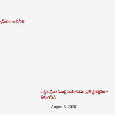
చుమీరిన అవినీతి
పట్టభద్రుల ఓటర్ల నమోదును ప్రతిష్ఠాత్మకంగా
తీసుకోండి
August 6, 2026