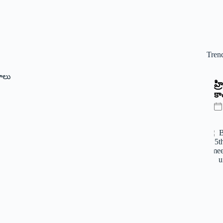
Tren
ాలు
‌హ
కాం