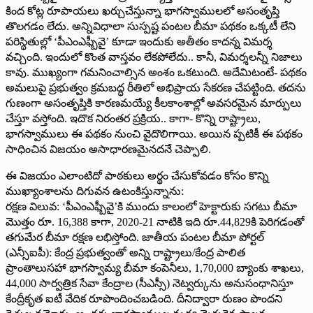
కింద కోట్ల రూపాయలు ఖర్చుచేస్తున్నా భాగస్వాములలో అసంతృప్తి
తొలగడం లేదు. అన్నివిధాలా సుస్పష్ట పంటల బీమా పథకం ఒక్కటీ లేని
పరిస్థితుల్లో ‘పీఎంఎఫ్బీవై’ కూడా ఇందుకు అతీతం కాదన్న విమర్శ
వచ్చింది. ఇందులో కొంత వాస్తవం లేకపోలేదు.. కానీ, విమర్శలన్నీ నిజాలు
కావు. ముఖ్యంగా గమనించాల్సిన అంశం ఒకటుంది. అదేమిటంటే- పథకం
అమలుపై ప్రభుత్వం క్రమబద్ధ రీతిలో అభిప్రాయ సేకరణ చేపట్టింది. తదను
గుణంగా అసంతృప్తికి కారణమయ్యే కీలకాంశాల్లో అవసరమైన మార్పులు
చేస్తూ వస్తోంది. ఇదొక నిరంతర ప్రక్రియ.. కాగా- కొన్ని రాష్ట్రాలు,
భాగస్వాములు ఈ పథకం నుంచి వైదొలిగాయి. అయిన ప్పటికీ ఈ పథకం
సాధించిన విజయం అసాధారణమైనదనే చెప్పాలి.
ఈ విజయం ఎలాంటిదో పాఠకులు అర్థం చేసుకోవడం కోసం కొన్ని
ముఖ్యాంశాలను దిగువన ఉటంకిస్తున్నాను:
రక్షణ విలువ: ‘పీఎంఎఫ్బీవై’కి ముందు కాలంలో హెక్టారుకు సగటు బీమా
మొత్తం రూ. 16,388 కాగా, 2020-21 నాటికి ఇది రూ.44,829కి పెరిగడంతో
తగుమేర బీమా రక్షణ లభిస్తోంది. జాతీయ పంటల బీమా పోర్టల్‌
(ఎన్సీఐపీ): కేంద్ర ప్రభుత్వంతో అన్ని రాష్ట్రాలు/కేంద్ర పాలిత
ప్రాంతాలుసహా భాగస్వామ్య బీమా కంపెనీలు, 1,70,000 బ్యాంకు శాఖలు,
44,000 సార్వత్రిక సేవా కేంద్రాల (సీఎస్సీ) నెట్వర్కును అనుసంధానిస్తూ
కేంద్రీకృత ఐటీ వేదిక రూపొందించబడింది. దీనిద్వారా రుణం పొందని