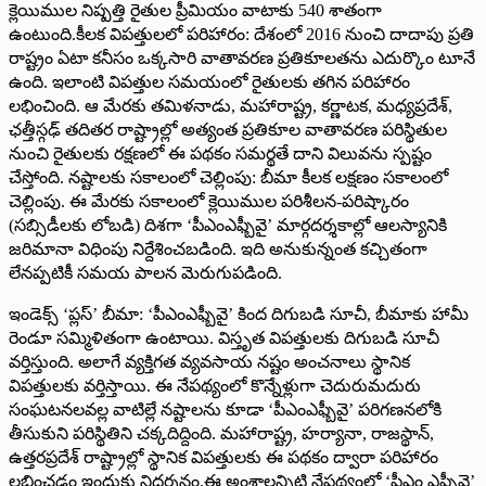
క్లెయిముల నిష్పత్తి రైతుల ప్రీమియం వాటాకు 540 శాతంగా
ఉంటుంది.కీలక విపత్తులలో పరిహారం: దేశంలో 2016 నుంచి దాదాపు ప్రతి
రాష్ట్రం ఏటా కనీసం ఒక్కసారి వాతావరణ ప్రతికూలతను ఎదుర్కొం టూనే
ఉంది. ఇలాంటి విపత్తుల సమయంలో రైతులకు తగిన పరిహారం
లభించింది. ఆ మేరకు తమిళనాడు, మహారాష్ట్ర, కర్ణాటక, మధ్యప్రదేశ్‌,
‌ఛత్తీస్గఢ్‌ ‌తదితర రాష్ట్రాల్లో అత్యంత ప్రతికూల వాతావరణ పరిస్థితుల
నుంచి రైతులకు రక్షణలో ఈ పథకం సమర్థతే దాని విలువను స్పష్టం
చేస్తోంది. నష్టాలకు సకాలంలో చెల్లింపు: బీమా కీలక లక్షణం సకాలంలో
చెల్లింపు. ఈ మేరకు సకాలంలో క్లెయిముల పరిశీలన-పరిష్కారం
(సబ్సిడీలకు లోబడి) దిశగా ‘పీఎంఎఫ్బీవై’ మార్గదర్శకాల్లో ఆలస్యానికి
జరిమానా విధింపు నిర్దేశించబడింది. ఇది అనుకున్నంత కచ్చితంగా
లేనప్పటికీ సమయ పాలన మెరుగుపడింది.
ఇండెక్స్ ‘‌ప్లస్‌’ ‌బీమా: ‘పీఎంఎఫ్బీవై’ కింద దిగుబడి సూచీ, బీమాకు హామీ
రెండూ సమ్మిళితంగా ఉంటాయి. విస్తృత విపత్తులకు దిగుబడి సూచీ
వర్తిస్తుంది. అలాగే వ్యక్తిగత వ్యవసాయ నష్టం అంచనాలు స్థానిక
విపత్తులకు వర్తిస్తాయి. ఈ నేపథ్యంలో కొన్నేళ్లుగా చెదురుమదురు
సంఘటనలవల్ల వాటిల్లే నష్టాలను కూడా ‘పీఎంఎఫ్బీవై’ పరిగణనలోకి
తీసుకుని పరిస్థితిని చక్కదిద్దింది. మహారాష్ట్ర, హర్యానా, రాజస్థాన్‌,
ఉత్తరప్రదేశ్‌ ‌రాష్ట్రాల్లో స్థానిక విపత్తులకు ఈ పథకం ద్వారా పరిహారం
లభించడం ఇందుకు నిదర్శనం.ఈ అంశాలన్నిటి నేపథ్యంలో ‘పీఎం ఎఫ్బీవై’