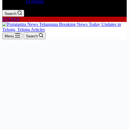
24 గంటలు
Search
EPAPER
Menu
Search