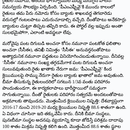
రైతుల నమోదు, అందరు భాగస్వాముల మధ్య మెరుగైన పాలన-
సమన్వయ సౌలభ్యం ఏర్పడింది. ‘పీఎంఎఫ్బీవై’కి ముందు కాలంలో
రైతులు తమ పేరు నమోదు కోసం బ్యాంకు శాఖలవద్ద తెగబారెడు
వరుసల్లో గంటలపాటు ఎదురుచూడాల్సి వచ్చేది. దీంతోపాటు అనేకసార్లు
బ్యాంకుల చుట్టూ తిప్పట తప్పేది కాదు. ఈ పోర్టల్‌ ‌వల్ల ఇప్పుడు అంతా
సులభమైపోగా, ఎలాంటి అవస్థలూ లేవు.
మరోవైపు పంట దిగుబడి అంచనా కోసం నమూనా పంటకోత ఫలితాల
అంచనా (సీసీఈ), తనిఖీ నిమిత్తం ‘సీసీఈ’ అనువర్తనంతోపాటు
అత్యాధునిక నమూనా పద్ధతులు వినియోగించబడుతున్నాయి. దీనివల్ల
‘సీసీఈ’ నమూనాల సంఖ్య తగ్గడమేగాక పంట దిగుబడి అంచనా
సులువవుతుంది.రైతు ఖాతాకు నేరుగా జమ: ‘పీఎంఎఫ్బీవై’ కింద
క్లెయిములపై సొమ్ము నేరుగా రైతుల బ్యాంకు ఖాతాలో జమ అవుతుంది.
బీమా తీసుకున్న రైతులందరిలో సగటున 1/3వ వంతు పరిహారం
పొందుతుండగా, ఈ కార్యకలాపాలు భారీస్థాయిలో సమర్థంగా
సాగుతున్నాయి. దీంతో రైతులకు పరిహారం సత్వరమే అందటంతోపాటు
అక్రమాలకు తావుండదు. మొత్తంమీద క్లెయిముల నిష్పత్తి: దేశవ్యాప్తంగా
2016-17 నుంచి 2019-20 మధ్య క్లెయిముల నిష్పత్తి 88.6 శాతంగా ఉంది.
ఏ విధంగా చూసినా ఇది తక్కువేమీ కాదు. దీనికి బీమా సంస్థలు,
పునఃబీమా సంస్థల అదనపు వ్యయాన్ని కూడా జోడిస్తే పరిశ్రమ దాదాపు
100 శాతం మిశ్రమ నిష్పత్తి కలిగి ఉంది. మొత్తంమీద 88.6 శాతం స్థూల