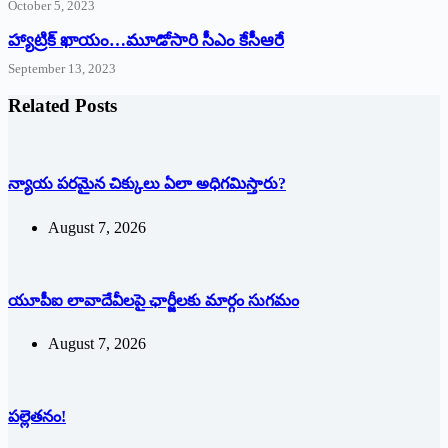
October 5, 2023
హ్యాట్రిక్‌ ‌ఖాయం…మూడోసారి సీఎం కేసీఆరే
September 13, 2023
Related Posts
న్యాయ పరమైన చిక్కులు ఏలా అధిగమిస్తారు?
August 7, 2026
యూపీఐ లావాదేవీలపై ఛార్జీలకు మార్గం సుగమం
August 7, 2026
పల్లెతనం!