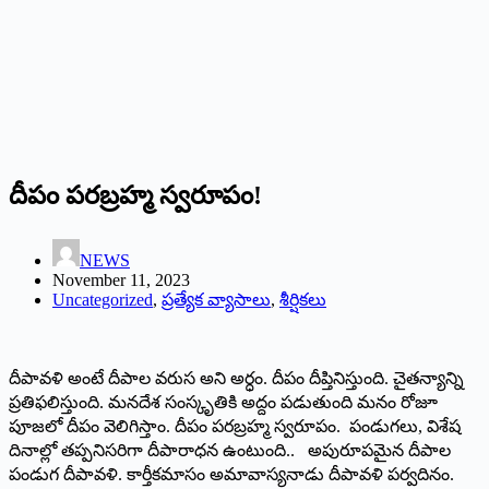
దీపం పరబ్రహ్మ స్వరూపం!
NEWS
November 11, 2023
Uncategorized
,
ప్రత్యేక వ్యాసాలు
,
శీర్షికలు
దీపావళి అంటే దీపాల వరుస అని అర్ధం. దీపం దీప్తినిస్తుంది. చైతన్యాన్ని
ప్రతిఫలిస్తుంది. మనదేశ సంస్కృతికి అద్దం పడుతుంది మనం రోజూ
పూజలో దీపం వెలిగిస్తాం. దీపం పరబ్రహ్మ స్వరూపం. పండుగలు, విశేష
దినాల్లో తప్పనిసరిగా దీపారాధన ఉంటుంది.. అపురూపమైన దీపాల
పండుగ దీపావళి. కార్తీకమాసం అమావాస్యనాడు దీపావళి పర్వదినం.