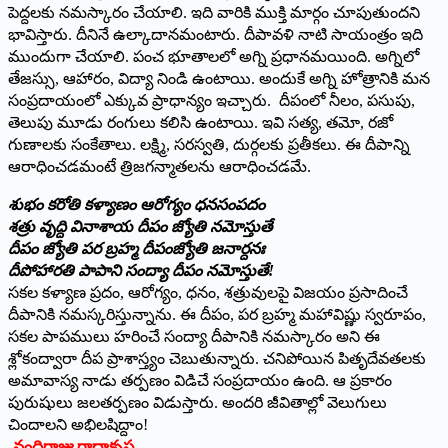
పెద్దలకు నమస్కారం చేయాలి. ఇది వారికి ముక్తి మార్గం చూపుతుందని
భావిస్తారు. దీనినే ఉల్కాదానమంటారు. దీపావళి నాటి సాయంత్రం ఇది
ముందుగా చేయాలి. పంచ భూతాలలో అగ్ని ప్రధానమయింది. అగ్నిలో
తేజస్సు, ఆహారం, విద్యా నిండి ఉంటాయి. అందుకే అగ్ని హోత్రానికి మన
సంప్రదాయంలో ఎక్కువ ప్రాధాన్యం ఇచ్చారు. దీపంలో నీలం, పసుపు,
తెలుపు మూడు రంగులు కలిసి ఉంటాయి. ఇవి సత్య, తమో, రజో
గుణాలకు సంకేతాలు. లక్ష్మి, సరస్వతి, దుర్గలకు ప్రతీకలు. ఈ దీపాన్ని
ఆరాధించడమంటే త్రిజగన్మాతలను ఆరాధించడమే.
శుభం కరోతి కళ్యాణం ఆరోగ్యం ధనసంపదం
శత్రు వృద్ది వినాశాయ దీపం జ్యోతి నమోస్తుతే
దీపం జ్యోతి పర బ్రహ్మ దీపంజ్యోతి జనార్దనః
దీపోహారతి పాపాని సంద్యా దీపం నమోస్తుతే!
సకల కళ్యాణ ప్రదం, ఆరోగ్యం, ధనం, శత్రువులపై విజయం ప్రసాదించే
దీపానికి నమస్కరిస్తున్నాను. ఈ దీపం, పర బ్రహ్మ మహావిష్ణు స్వరూపం,
సకల పాపములు హరించే సంద్యా దీపానికి నమస్కారం అని ఈ
శ్లోకంద్వారా దీప ప్రాశాస్త్యం చెబుతున్నారు. చనిపోయిన పితృదేవతలకు
అమావాస్య నాడు తర్పణం విడిచే సంప్రదాయం ఉంది. ఆ ప్రకారం
పురుషులు జలతర్పణం విడుస్తారు. అందరి జీవితాల్లో వెలుగులు
చిందాలని అభిలషిద్దాం!
-నందిరాజు రాధాకృష్ణ,