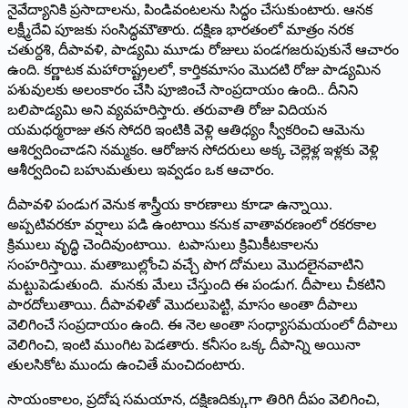
నైవేద్యానికి ప్రసాదాలను, పిండివంటలను సిద్ధం చేసుకుంటారు. ఆనక
లక్ష్మీదేవి పూజకు సంసిద్ధమౌతారు. దక్షిణ భారతంలో మాత్రం నరక
చతుర్దశి, దీపావళి, పాడ్యమి మూడు రోజులు పండగజరుపుకునే ఆచారం
ఉంది. కర్ణాటక మహారాష్ట్రలలో, కార్తికమాసం మొదటి రోజు పాడ్యమిన
పశువులకు అలంకారం చేసి పూజించే సాంప్రదాయం ఉంది.. దీనిని
బలిపాడ్యమి అని వ్యవహరిస్తారు. తరువాతి రోజు విదియన
యమధర్మరాజు తన సోదరి ఇంటికి వెళ్లి ఆతిధ్యం స్వీకరించి ఆమెను
ఆశిర్వదించాడని నమ్మకం. ఆరోజున సోదరులు అక్క చెల్లెళ్ల ఇళ్లకు వెళ్లి
ఆశీర్వదించి బహుమతులు ఇవ్వడం ఒక ఆచారం.
దీపావళి పండుగ వెనుక శాస్త్రీయ కారణాలు కూడా ఉన్నాయి.
అప్పటివరకూ వర్షాలు పడి ఉంటాయి కనుక వాతావరణంలో రకరకాల
క్రిములు వృద్ధి చెందివుంటాయి. టపాసులు క్రిమికీటకాలను
సంహరిస్తాయి. మతాబుల్లోంచి వచ్చే పొగ దోమలు మొదలైనవాటిని
మట్టుపెడుతుంది. మనకు మేలు చేస్తుంది ఈ పండుగ. దీపాలు చీకటిని
పారదోలుతాయి. దీపావళితో మొదలుపెట్టి, మాసం అంతా దీపాలు
వెలిగించే సంప్రదాయం ఉంది. ఈ నెల అంతా సంధ్యాసమయంలో దీపాలు
వెలిగించి, ఇంటి ముంగిట పెడతారు. కనీసం ఒక్క దీపాన్ని అయినా
తులసికోట ముందు ఉంచితే మంచిదంటారు.
సాయంకాలం, ప్రదోష సమయాన, దక్షిణదిక్కుగా తిరిగి దీపం వెలిగించి,