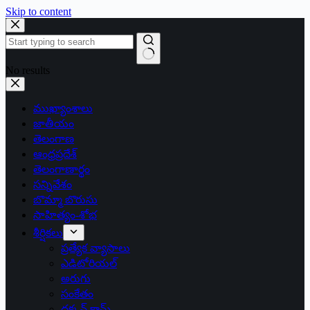
Skip to content
No results
ముఖ్యాంశాలు
జాతీయం
తెలంగాణ
ఆంధ్రప్రదేశ్
తెలంగాణార్థం
సన్నివేశం
బొమ్మా బొరుసు
సాహిత్యం-శోభ
శీర్షికలు
ప్రత్యేక వ్యాసాలు
ఎడిటోరియల్
అరుగు
సంకేతం
దక్కన్.కామ్