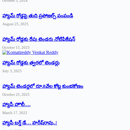
October 5, 2024
హ్యామ్‌ రోడ్లపై తుది ప్రపోజల్స్‌ పంపండి
August 25, 2025
హ్యామ్‌ రోడ్లకు రేపు టెండరు నోటిఫికేషన్‌
October 15, 2025
హ్యామ్‌ రోడ్లకు త్వరలో టెండర్లు
July 3, 2025
హ్యామ్‌ ‌టెండర్లలో రూ.8వేల కోట్ల కుంభకోణం
October 25, 2025
హ్యాపీ హొలీ….
March 17, 2022
హ్యాపీ బర్త్ ‌డే… హరీష్‌రావు..!