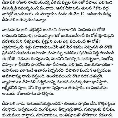
దీపావళి రోజున సాయంసంధ్య వేళ నువ్వుల నూనెతో దీపాలు వెలిగించి
దీపలక్ష్మికి నమస్కరించుకుంటారు. ఆనక దీపాలను తులస ికోట వద్ద,
వాకిట్లో ఉంచుతారు. ఈ పర్యాయం మనం ఈ నెల 12, ఆదివారం దివ్య
దీపావళి జరుపుకుంటున్నాం.
వామనుడు బలి చక్రవర్తిని బంధించి పాతాళానికి పంపింది ఈ రోజే!
రావణుని పరిమార్చి రాముడర్ధాంగితో బయలుదేరిందీ ఈ రోజే!క్రూరుడైన
నరకాసురుని సత్యభామ కృష్ణుని వెంట వెళ్లి వధించిందీ ఈ రోజే!
విక్రమార్కుడు శత్రు పరాజితులుచేసి తన పేర శకము నిల్పినదీ ఈ రోజే!
శ్రీమహావీరజినుడు అహింసా మహస్సు దశదిసెల ప్రసరింప సిద్ధి పొందిందీ
ఈ రోజే! చెడును రూపుమాపి, మంచిని మిగిల్చిన సందర్భంగా, సంతోష
చిహ్నంగా చీకటిని పారదోలుతూ దీపాలను వెలిగించి, విజయసూచకంగా
టపాసులు మోగించే ఆచారం ఏర్పడిరది. దీపావళి పండుగ ఆశ్వయుజ
అమావాస్య నాడు వస్తుంది. అంతకుముందు రోజు నరక చతుర్దశి.
వ్యాపారులు దీపావళి పర్వదినాన్ని నూతన సంవత్సరంగా భావిస్తారు.
లక్ష్మీదేవికి పూజ చేసి కొత్త ఖాతా పుస్తకాలు తెరుస్తారు. ఈ పండుగను
అయిదు రోజులపాటు పాటిస్తారు.
దీపావళి నాడు కుటుంబసభ్యులందరూ తలంటు స్నానం చేసి, కొత్తబట్టలు
ధరిస్తారు. ఇళ్ళముందు రంగవల్లులు తీర్చిదిద్దుతారు. గుమ్మాలకు పసుపు,
కుంకుమలు రాస్తారు. మావిడాకులు, బంతిపూలతో తోరణాలు కడతారు.