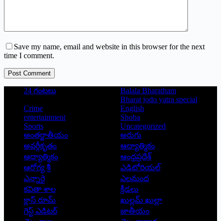
Save my name, email and website in this browser for the next
time I comment.
Post Comment
24 గంటలు
Balala Bharatham
Bharat jodo yatra special
Crime
English
entertainment
Shoba
Sports
Uncategorized
అంతర్జాతీయం
అరుగు
అవర్గీకృతం
ఆద్యాత్మికం
ఆధ్యాత్మికం
ఆంధ్రప్రదేశ్
ఆరోగ్య శ్రీ
ఎడిటోరియల్
ఎన్నారై
ఎలమంద
కవితా శాల
క్రీడలు
క్లాస్ రూమ్
ఖుల్లమ్ ఖుల్లా
గెస్ట్ ఎడిటర్
జాతీయం