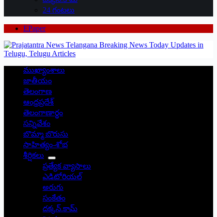
24 గంటలు
EPaper
ముఖ్యాంశాలు
జాతీయం
తెలంగాణ
ఆంధ్రప్రదేశ్
తెలంగాణార్థం
సన్నివేశం
బొమ్మా బొరుసు
సాహిత్యం-శోభ
శీర్షికలు
ప్రత్యేక వ్యాసాలు
ఎడిటోరియల్
అరుగు
సంకేతం
దక్కన్.కామ్