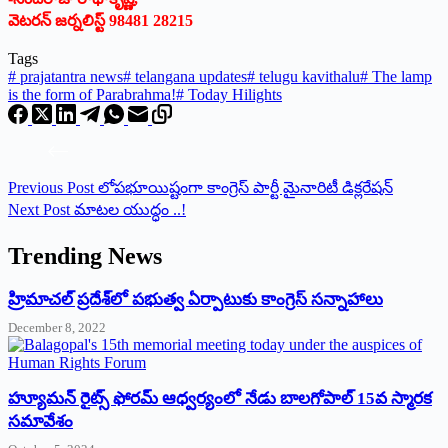
వెటరన్‌ జర్నలిస్ట్‌ 98481 28215
Tags
#
prajatantra news
#
telangana updates
#
telugu kavithalu
#
The lamp
is the form of Parabrahma!
#
Today Hilights
Previous
Post
లోపభూయిష్టంగా కాంగ్రెస్‌ ‌పార్టీ మైనారిటీ డిక్లరేషన్‌
Next
Post
మాటల యుద్ధం ..!
Trending News
‌హ్రిమాచల్‌ ‌ప్రదేశ్‌లో పభుత్వ ఏర్పాటుకు కాంగ్రెస్‌ ‌సన్నాహాలు
December 8, 2022
హ్యూమన్‌ రైట్స్‌ ఫోరమ్‌ ఆధ్వర్యంలో నేడు బాలగోపాల్‌ 15వ స్మారక
సమావేశం