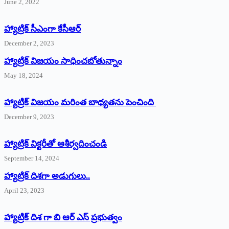
June 2, 2022
హ్యాట్రిక్‌ ‌సీఎంగా కేసీఆర్‌
December 2, 2023
హ్యాట్రిక్‌ విజయం సాధించబోతున్నాం
May 18, 2024
హ్యాట్రిక్ విజయం మరింత బాధ్యతను పెంచింది
December 9, 2023
హ్యాట్రిక్‌ ‌విక్టరీతో ఆశీర్వదించండి
September 14, 2024
‌హ్యాట్రిక్‌ ‌దిశగా అడుగులు..
April 23, 2023
హ్యాట్రిక్ దిశ గా బి ఆర్ ఎస్ ప్రభుత్వం