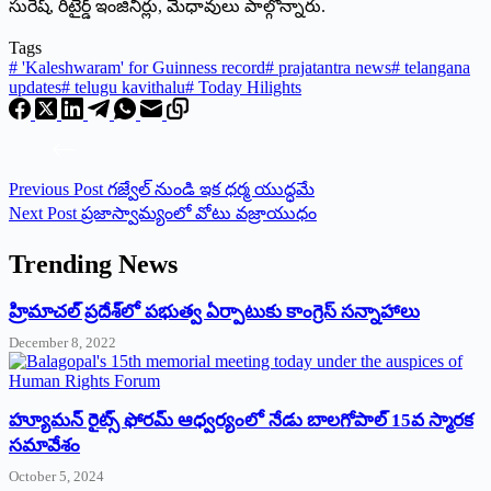
‌సురేష్‌, ‌రిటైర్డ్ ఇం‌జినీర్లు, మేధావులు పాల్గొన్నారు.
Tags
#
'Kaleshwaram' for Guinness record
#
prajatantra news
#
telangana
updates
#
telugu kavithalu
#
Today Hilights
Previous
Post
గజ్వేల్‌ ‌నుండి ఇక ధర్మ యుద్ధమే
Next
Post
‌ప్రజాస్వామ్యంలో వోటు వజ్రాయుధం
Trending News
‌హ్రిమాచల్‌ ‌ప్రదేశ్‌లో పభుత్వ ఏర్పాటుకు కాంగ్రెస్‌ ‌సన్నాహాలు
December 8, 2022
హ్యూమన్‌ రైట్స్‌ ఫోరమ్‌ ఆధ్వర్యంలో నేడు బాలగోపాల్‌ 15వ స్మారక
సమావేశం
October 5, 2024