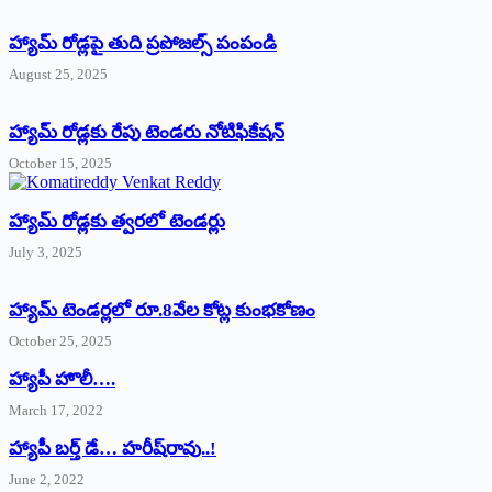
హ్యామ్‌ రోడ్లపై తుది ప్రపోజల్స్‌ పంపండి
August 25, 2025
హ్యామ్‌ రోడ్లకు రేపు టెండరు నోటిఫికేషన్‌
October 15, 2025
హ్యామ్‌ రోడ్లకు త్వరలో టెండర్లు
July 3, 2025
హ్యామ్‌ ‌టెండర్లలో రూ.8వేల కోట్ల కుంభకోణం
October 25, 2025
హ్యాపీ హొలీ….
March 17, 2022
హ్యాపీ బర్త్ ‌డే… హరీష్‌రావు..!
June 2, 2022