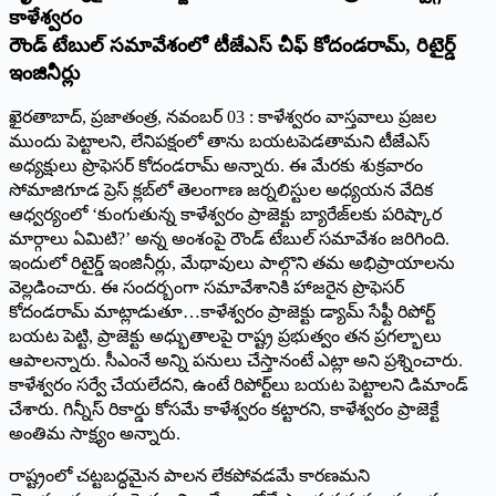
కాళేశ్వరం
రౌండ్‌ ‌టేబుల్‌ ‌సమావేశంలో టీజేఎస్‌ ‌చీఫ్‌ ‌కోదండరామ్‌, ‌రిటైర్డ్
ఇం‌జినీర్లు
ఖైరతాబాద్‌, ‌ప్రజాతంత్ర, నవంబర్‌ 03 : ‌కాళేశ్వరం వాస్తవాలు ప్రజల
ముందు పెట్టాలని, లేనిపక్షంలో తాను బయటపెడతామని టీజేఎస్‌
అధ్యక్షులు ప్రొఫెసర్‌ ‌కోదండరామ్‌ అన్నారు. ఈ మేరకు శుక్రవారం
సోమాజిగూడ ప్రెస్‌ ‌క్లబ్‌లో తెలంగాణ జర్నలిస్టుల అధ్యయన వేదిక
ఆధ్వర్యంలో ‘కుంగుతున్న కాళేశ్వరం ప్రాజెక్టు బ్యారేజ్‌లకు పరిష్కార
మార్గాలు ఏమిటి?’ అన్న అంశంపై రౌండ్‌ ‌టేబుల్‌ ‌సమావేశం జరిగింది.
ఇందులో రిటైర్డ్ ఇం‌జినీర్లు, మేథావులు పాల్గొని తమ అభిప్రాయాలను
వెల్లడించారు. ఈ సందర్బంగా సమావేశానికి హాజరైన ప్రొఫెసర్‌
‌కోదండరామ్‌ ‌మాట్లాడుతూ…కాళేశ్వరం ప్రాజెక్టు డ్యామ్‌ ‌సేఫ్టీ రిపోర్ట్
‌బయట పెట్టి, ప్రాజెక్టు అధ్భుతాలపై రాష్ట్ర ప్రభుత్వం తన ప్రగల్భాలు
ఆపాలన్నారు. సీఎంనే అన్ని పనులు చేస్తానంటే ఎట్లా అని ప్రశ్నించారు.
కాళేశ్వరం సర్వే చేయలేదని, ఉంటే రిపోర్ట్‌లు బయట పెట్టాలని డిమాండ్‌
‌చేశారు. గిన్నీస్‌ ‌రికార్డు కోసమే కాళేశ్వరం కట్టారని, కాళేశ్వరం ప్రాజెక్టే
అంతిమ సాక్ష్యం అన్నారు.
రాష్ట్రంలో చట్టబద్ధమైన పాలన లేకపోవడమే కారణమని