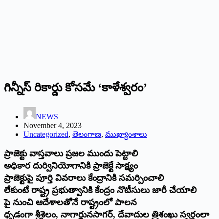
గిన్నీస్‌ ‌రికార్డు కోసమే ‘కాళేశ్వరం’
NEWS
November 4, 2023
Uncategorized
,
తెలంగాణ
,
ముఖ్యాంశాలు
ప్రాజెక్టు వాస్తవాలు ప్రజల ముందు పెట్టాలి
అధికార దుర్వినియోగానికి ప్రాజెక్టే సాక్ష్యం
ప్రాజెక్టుపై పూర్తి వివరాలు కేంద్రానికి సమర్పించాలి
లేకుంటే రాష్ట్ర ప్రభుత్వానికి కేంద్రం నొటీసులు జారీ చేయాలి
పై నుంచి ఆదేశాలతోనే రాష్ట్రంలో పాలన
ధృడంగా శ్రీశైలం, నాగార్జునసాగర్‌, ‌దేవాదుల త్రిశంఖు స్వర్గంలా