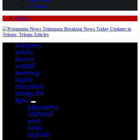
24 గంటలు
EPaper
ముఖ్యాంశాలు
జాతీయం
తెలంగాణ
ఆంధ్రప్రదేశ్
తెలంగాణార్థం
సన్నివేశం
బొమ్మా బొరుసు
సాహిత్యం-శోభ
శీర్షికలు
ప్రత్యేక వ్యాసాలు
ఎడిటోరియల్
అరుగు
సంకేతం
దక్కన్.కామ్