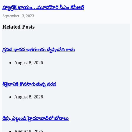
హ్యాట్రిక్‌ ‌ఖాయం…మూడోసారి సీఎం కేసీఆరే
September 13, 2023
Related Posts
ద్రవిడ భావన ఇతరులను ద్వేషించేది కాదు
August 8, 2026
శీశైలానికి కొనసాగుతున్న వరద
August 8, 2026
రేపు, ఎల్లుండి హైదరాబాద్‌లో ‌బోనాలు
August 8, 2026