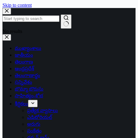
Skip to content
No results
ముఖ్యాంశాలు
జాతీయం
తెలంగాణ
ఆంధ్రప్రదేశ్
తెలంగాణార్థం
సన్నివేశం
బొమ్మా బొరుసు
సాహిత్యం-శోభ
శీర్షికలు
ప్రత్యేక వ్యాసాలు
ఎడిటోరియల్
అరుగు
సంకేతం
దక్కన్.కామ్