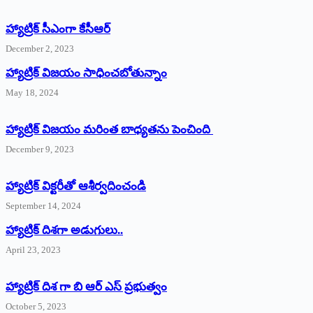
హ్యాట్రిక్‌ ‌సీఎంగా కేసీఆర్‌
December 2, 2023
హ్యాట్రిక్‌ విజయం సాధించబోతున్నాం
May 18, 2024
హ్యాట్రిక్ విజయం మరింత బాధ్యతను పెంచింది
December 9, 2023
హ్యాట్రిక్‌ ‌విక్టరీతో ఆశీర్వదించండి
September 14, 2024
‌హ్యాట్రిక్‌ ‌దిశగా అడుగులు..
April 23, 2023
హ్యాట్రిక్ దిశ గా బి ఆర్ ఎస్ ప్రభుత్వం
October 5, 2023