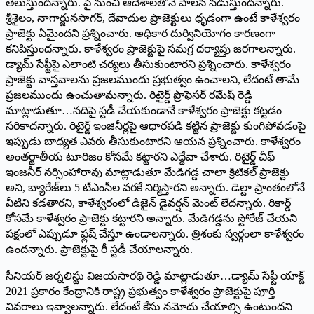
తెలుస్తుందన్నారు. పై నుంచి ఆదేశాలతోనే పాలన నడుస్తుందన్నారు.
శ్రీశైలం, నాగార్జునసాగర్‌, ‌దేవాదుల ప్రాజెక్టులు ధృడంగా ఉంటే కాళేశ్వరం
ప్రాజెక్టు ఏమైందని ప్రశ్నించారు. అధికార దుర్వినియోగం కారణంగా
కనిపిస్తుందన్నారు. కాళేశ్వరం ప్రాజెక్టుపై సమగ్ర దర్యాప్తు జరగాలన్నారు.
డ్యామ్‌ ‌సేఫ్టీపై ఎలాంటి చర్యలు తీసుకుంటారని ప్రశ్నించారు. కాళేశ్వరం
ప్రాజెక్టు వాస్తవాలను ప్రజలముందు ప్రభుత్వం ఉంచాలని, లేదంటే తామే
ప్రజలముందు ఉంచుతామన్నారు. రిటైర్డ్ ‌ప్రొఫెసర్‌ ‌రమేష్‌ ‌రెడ్డి
మాట్లాడుతూ…నదిపై స్టడీ చేయకుండానే కాళేశ్వరం ప్రాజెక్టు కట్టడం
సరికాదన్నారు. రిటైర్డ్ ఇం‌జినీర్లపై ఆధారపడి కట్టిన ప్రాజెక్టు కుంగిపోవడంపై
ఇప్పుడు బాధ్యత ఎవరు తీసుకుంటారని ఆయన ప్రశ్నించారు. కాళేశ్వరం
అంతర్జాతీయ టూరిజం కోసమే కట్టారని ఎద్దేవా చేశారు. రిటైర్డ్ ‌చీఫ్‌
ఇం‌జనీర్‌ ‌నర్సింహారావు మాట్లాడుతూ మేడిగడ్డ చాలా క్రిటికల్‌ ‌ప్రాజెక్టు
అని, బ్యారేజ్‌లు 5 టీఎంసీల వరకే నిర్మిస్తారని అన్నారు. డెల్టా ప్రాంతంలోనే
వీటిని కడతారని, కాళేశ్వరంలో డిజైన్‌ ‌డైవర్షన్‌ ‌మెంట్‌ ‌లేదన్నారు. రికార్డ్
‌కోసమే కాళేశ్వరం ప్రాజెక్టు కట్టారని అన్నారు. మేడిగడ్డను స్టోరేజ్‌ ‌చేయని
పక్షంలో ఎప్పుడూ ఫ్లష్‌ ‌చేస్తూ ఉండాలన్నారు. త్రిశంకు స్వర్గంలా కాళేశ్వరం
ఉందన్నారు. ప్రాజెక్టుపై రీ స్టడీ చేయాలన్నారు.
సీనియర్‌ ‌జర్నలిస్టు విజయసారథి రెడ్డి మాట్లాడుతూ…డ్యామ్‌ ‌సేఫ్టీ యాక్ట్
2021 ‌ప్రకారం కేంద్రానికి రాష్ట్ర ప్రభుత్వం కాళేశ్వరం ప్రాజెక్టుపై పూర్తి
వివరాలు ఇవ్వాలన్నారు. లేదంటే కేసు నమోదు చేయాల్సి ఉంటుందని