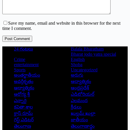
Save my name, email and website in this browser for the next
time I comment.
Post Comment
24 గంటలు
Balala Bharatham
Bharat jodo yatra special
Crime
English
entertainment
Shoba
Sports
Uncategorized
అంతర్జాతీయం
అరుగు
అవర్గీకృతం
ఆద్యాత్మికం
ఆధ్యాత్మికం
ఆంధ్రప్రదేశ్
ఆరోగ్య శ్రీ
ఎడిటోరియల్
ఎన్నారై
ఎలమంద
కవితా శాల
క్రీడలు
క్లాస్ రూమ్
ఖుల్లమ్ ఖుల్లా
గెస్ట్ ఎడిటర్
జాతీయం
తెలంగాణ
తెలంగాణార్థం