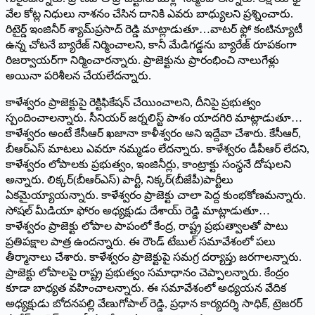
వేల కోట్ల నిధులు నాశనం చేసిన దానికి ఎవరు బాధ్యులని ప్రశ్నించారు.
రిటైర్డ్ ఇం‌జినీర్‌ ‌శ్యామ్‌‌ప్రసాద్‌ ‌రెడ్డి మాట్లాడుతూ…వాటర్‌ ‌ఫ్లో కంటిన్యూటీ
ఉన్న చోటనే బ్యారేజ్‌ ‌నిర్మించాలని, కానీ మేడిగడ్డను బ్యారేజ్‌ ‌రూపకంగా
రిజర్వాయర్‌గా నిర్మించారన్నారు. ప్రాజెక్టును ప్రారంభించి నాలుగేళ్లు
అయినా పరిశీలన చేయలేదన్నారు.
కాళేశ్వరం ప్రాజెక్టుపై రెక్టిఫికేషన్‌ ‌చేయించాలని, దీనిపై ప్రభుత్వం
స్పందించాలన్నారు. సీనియర్‌ ‌జర్నలిస్ట్ ‌పాశం యాదగిరి మాట్లాడుతూ…
కాళేశ్వరం అంటే కేసీఆర్‌ ‌ఖజానా కాళీశ్వరం అని ఇద్దేవా చేశారు. కేసీఆర్‌,
‌బీఆర్‌ఎస్‌ ‌మాటలు ఎవరూ నమ్మడం లేదన్నారు. కాళేశ్వరం డీపీఆర్‌ ‌లేదని,
కాళేశ్వరం లోపాలకు ప్రభుత్వం, ఇంజినీర్లు, కాంట్రాక్టు సంస్థనే దోషులని
అన్నారు. లిక్కర్‌(‌బీఆర్‌ఎస్‌) ‌పార్టీ, నిక్కర్‌(‌బీజేపీ)పార్టీలు
ఏకమైయ్యాయన్నారు. కాళేశ్వరం ప్రాజెక్టు చాలా పెద్ద కుంభకోణమన్నారు.
సోషల్‌ ‌మీడియా ఫోరం అధ్యక్షుడు దేశాయ్‌ ‌రెడ్డి మాట్లాడుతూ…
కాళేశ్వరం ప్రాజెక్టు లోపాల పాపంలో కేంద్ర, రాష్ట్ర ప్రభుత్వాలతో పాటు
ప్రతిపక్షాల పాత్ర ఉందన్నారు. ఈ రౌండ్‌ ‌టేబుల్‌ ‌సమావేశంలో పలు
తీర్మానాలు చేశారు. కాళేశ్వరం ప్రాజెక్టుపై సమగ్ర దర్యాప్తు జరగాలన్నారు.
ప్రాజెక్టు లోపాలపై రాష్ట్ర ప్రభుత్వం సమాధానం చెప్పాలన్నారు. కేంద్రం
కూడా బాధ్యత వహించాలన్నారు. ఈ సమావేశంలో అధ్యయన వేదిక
అధ్యక్షుడు బోదనపల్లి వేణుగోపాల్‌ ‌రెడ్డి, ప్రధాన కార్యదర్శి సాధిక్‌, ‌ట్రెజరర్‌