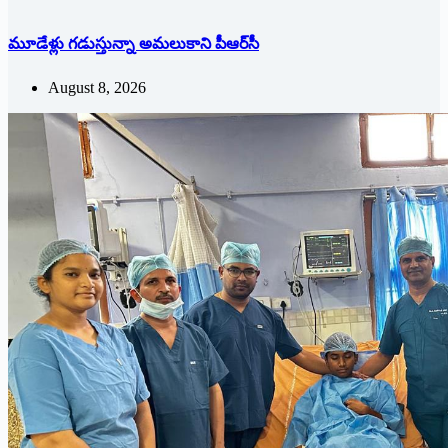
మూడేళ్లు గ‌డుస్తున్నా అమ‌లుకాని పీఆర్‌సీ
August 8, 2026