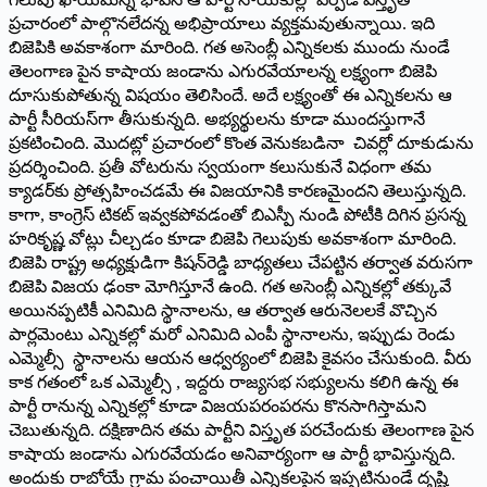
ప్రచారంలో పాల్గొనలేదన్న అభిప్రాయాలు వ్యక్తమవుతున్నాయి. ఇది
బిజెపికి అవకాశంగా మారింది. గత అసెంబ్లీ ఎన్నికలకు ముందు నుండే
తెలంగాణ పైన కాషాయ జండాను ఎగురవేయాలన్న లక్ష్యంగా బిజెపి
దూసుకుపోతున్న విషయం తెలిసిందే. అదే లక్ష్యంతో ఈ ఎన్నికలను ఆ
పార్టీ సీరియస్‌గా తీసుకున్నది. అభ్యర్థులను కూడా ముందస్తుగానే
ప్రకటించింది. మొదట్లో ప్రచారంలో కొంత వెనుకబడినా చివర్లో దూకుడును
ప్రదర్శించింది. ప్రతీ వోటరును స్వయంగా కలుసుకునే విధంగా తమ
క్యాడర్‌కు ప్రోత్సహించడమే ఈ విజయానికి కారణమైందని తెలుస్తున్నది.
కాగా, కాంగ్రెస్‌ ‌టికట్‌ ఇవ్వకపోవడంతో బిఎస్పీ నుండి పోటీకి దిగిన ప్రసన్న
హరికృష్ణ వోట్లు చీల్చడం కూడా బిజెపి గెలుపుకు అవకాశంగా మారింది.
బిజెపి రాష్ట్ర అధ్యక్షుడిగా కిషన్‌రెడ్డి బాధ్యతలు చేపట్టిన తర్వాత వరుసగా
బిజెపి విజయ ఢంకా మోగిస్తూనే ఉంది. గత అసెంబ్లీ ఎన్నికల్లో తక్కువే
అయినప్పటికీ ఎనిమిది స్థానాలను, ఆ తర్వాత ఆరునెలలకే వొచ్చిన
పార్లమెంటు ఎన్నికల్లో మరో ఎనిమిది ఎంపీ స్థానాలను, ఇప్పుడు రెండు
ఎమ్మెల్సీ స్థానాలను ఆయన ఆధ్వర్యంలో బిజెపి కైవసం చేసుకుంది. వీరు
కాక గతంలో ఒక ఎమ్మెల్సీ , ఇద్దరు రాజ్యసభ సభ్యులను కలిగి ఉన్న ఈ
పార్టీ రానున్న ఎన్నికల్లో కూడా విజయపరంపరను కొనసాగిస్తామని
చెబుతున్నది. దక్షిణాదిన తమ పార్టీని విస్తృత పరచేందుకు తెలంగాణ పైన
కాషాయ జండాను ఎగురవేయడం అనివార్యంగా ఆ పార్టీ భావిస్తున్నది.
అందుకు రాబోయే గ్రామ పంచాయితీ ఎన్నికలపైన ఇప్పటినుండే దృష్టి