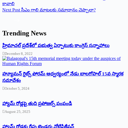
కావాలి
Next
Post
సీఎం గాలి మాటలకు సమాధానం చెప్పాలా?
Trending News
‌హ్రిమాచల్‌ ‌ప్రదేశ్‌లో పభుత్వ ఏర్పాటుకు కాంగ్రెస్‌ ‌సన్నాహాలు
December 8, 2022
హ్యూమన్‌ రైట్స్‌ ఫోరమ్‌ ఆధ్వర్యంలో నేడు బాలగోపాల్‌ 15వ స్మారక
సమావేశం
October 5, 2024
హ్యామ్‌ రోడ్లపై తుది ప్రపోజల్స్‌ పంపండి
August 25, 2025
హ్యామ్‌ రోడ్లకు రేపు టెండరు నోటిఫికేషన్‌