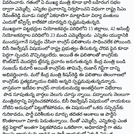
వివరించారు. గతంలో ఏ ముఖ్య మంత్రి కూడా భారీ బహిరంగ సభల
ద్వారా ఎమ్మెల్సీ ఎన్నికల ప్రచారాన్ని నిర్వహించని విధంగా రాష్ట్ర సిఎం
రేవంత్‌రెడ్డి మూడు సభల్లో ఏకధాటిగా మాట్లాడినా విద్యా వంతులు
ఎందుకో కన్వీన్స్ ‌కాలేకపో యారన్నది స్పష్టమవుతున్నది.
ముఖ్యంగా పట్టభద్రుల నియోజకవర్గం పరిధిలోని 15 జిల్లాలు, 42 అసెంబ్లీ
నియోజకవర్గాల పరిధిలోని 23 మంది ఎమ్మెల్యేలను ఎన్నికల యుద్దానికి
ముందస్తుగానే సన్నద్దం చేసినా కాంగ్రెస్‌ ‌ఫలితాలను సాధించలేక పోయింది.
బిసీ రిజర్వేషన్‌ ‌విషయంలో రాష్ట్ర ప్రభుత్వం తీసుకున్న చొరవ పైన కూడా
పెద్దగా స్పందన వొచ్చినట్లులేదు. అయితే ఈ ఫలితాలతో కాంగ్రెస్‌కు
కౌంట్‌డౌన్‌ ‌మొదలైన ట్లేనన్న ప్రచారం జరుగుతున్నది. కేంద్ర మంత్రి బండి
సంజయ్‌ ‌కుమార్‌ అయితే కాంగ్రెస్‌కు తామిచ్చే రంజాన్‌ ‌గిఫ్ట్‌గా దాన్ని
అభివర్ణించారు. మరో కేంద్ర మంత్రి కిషన్‌రెడ్డి ఈ ఫలితాలు తెలంగాణలో
కాంగ్రెస్‌కు ప్రత్యమ్నాయం బిజెపి అన్నది స్పష్టమవుతున్నదన్నారు.
వాస్తవంగా ఇటీవల కాంగ్రెస్‌ ‌నాయకులమధ్య అంతర్లీనంగా విభేదాలు
పొడ సూపుతున్న వార్తలు వెలుగు చూస్తు న్నాయి. పద్నాలుగు నెలలుగా
మంత్రివర్గాన్ని విస్తరించకపోవడం, బిసీ రిజర్వేషన్‌ ‌విషయంలో నాయకులు
నోటిని అదుపులో పెట్టుకోకపోవడం, ఈ విషయంలో ఒకరు సస్పెన్షన్‌కు
గురికావడం, పార్టీ పరిశీలకుల మార్పు తదితర ఆంశాలు ఆ పార్టీని
కొంతకాలంగా చికాకు పెడుతున్నాయి. దీంతో ఎమ్మెల్సీ ఎన్నికలపై ఎంత
శ్రద్ద పెట్టాలో అంతగా పెట్టకపోవడం ఒకటికాగా, అధికారపార్టీ గా తమ
గెలుపు ఖాయమన్న భావన ఆ పార్టీ నాయకుల్లో ఏర్పడి విస్తృత