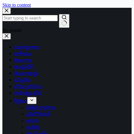
Skip to content
No results
ముఖ్యాంశాలు
జాతీయం
తెలంగాణ
ఆంధ్రప్రదేశ్
తెలంగాణార్థం
సన్నివేశం
బొమ్మా బొరుసు
సాహిత్యం-శోభ
శీర్షికలు
ప్రత్యేక వ్యాసాలు
ఎడిటోరియల్
అరుగు
సంకేతం
దక్కన్.కామ్