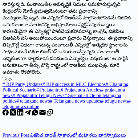
సారిస్తున్నది. పంచాయితీల అభివృద్ధికి నిధులు సమకూరుస్తున్నది
కేంద్రంలోని మోదీ ప్రభుత్వమేనంటూ తమ ప్రచారాన్ని
ముమ్మరంచేస్తున్నది. ఈ ఎన్నికల్లో బిఆర్‌ఎస్‌ ‌పాల్గొనకపోవడమే బిజెపికి
అనుకూలంగా మారిందన్న అభిప్రాయాలు వ్యక్తమవుతున్నాయి.
కారణమేదైనా ఈ ఎన్నికల్లో పోటీచేయకపోవడాన్ని కాంగ్రెస్‌, ‌బిజెపిలు
బిఆర్‌ఎస్‌ ‌పని అయిపోయిందంటూ ప్రచారం చేస్తున్నాయి. ఈ ప్రచారాన్ని
తిప్పికొట్టే విధంగా రానున్న పంచాయితీ ఎన్నికల్లో అత్యధిక స్థానాలను
సాధించుకునే దిశగా బిఆర్‌ఎస్‌ అడుగులువేస్తున్నది. పంచాయితీ
ఎన్నికలలోగా పార్టీమారిన పదిమంది ఎమ్మెల్యేల విషయంలో ఆ పార్టీకి
అనుకూలంగా తీర్పు వొస్తే రాష్ట్రంలో రాజకీయ ముఖచిత్రం మారే
అవకాశం లేకపోలేదు.
Tags
#
BJP Party Updates
#
BJP success in MLC Elections
#
Changing
Political Scenario
#
Prajatantra
#
Prajatantra Articles
#
prajatantra
news
#
Prajatantra Telugu News
#
Special article on telangana
politics
#
telangana news
#
Telangana news updates
#
telugu news
#
telugu news online
Previous
Post
వికసిత భారత్‌ సాకారంలో మహిళలు భాగస్వాములు