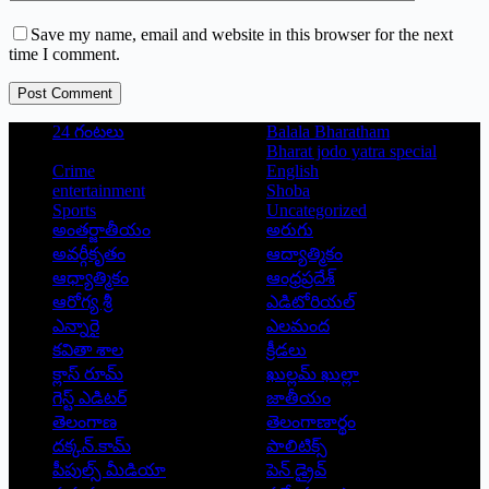
Save my name, email and website in this browser for the next
time I comment.
Post Comment
24 గంటలు
Balala Bharatham
Bharat jodo yatra special
Crime
English
entertainment
Shoba
Sports
Uncategorized
అంతర్జాతీయం
అరుగు
అవర్గీకృతం
ఆద్యాత్మికం
ఆధ్యాత్మికం
ఆంధ్రప్రదేశ్
ఆరోగ్య శ్రీ
ఎడిటోరియల్
ఎన్నారై
ఎలమంద
కవితా శాల
క్రీడలు
క్లాస్ రూమ్
ఖుల్లమ్ ఖుల్లా
గెస్ట్ ఎడిటర్
జాతీయం
తెలంగాణ
తెలంగాణార్థం
దక్కన్.కామ్
పాలిటిక్స్
పీపుల్స్ ‌మీడియా
పెన్ డ్రైవ్