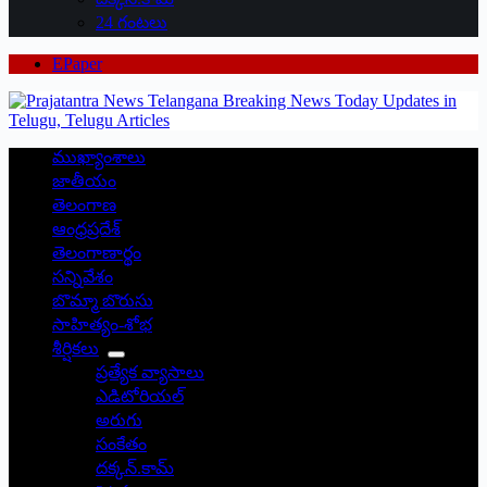
24 గంటలు
EPaper
ముఖ్యాంశాలు
జాతీయం
తెలంగాణ
ఆంధ్రప్రదేశ్
తెలంగాణార్థం
సన్నివేశం
బొమ్మా బొరుసు
సాహిత్యం-శోభ
శీర్షికలు
ప్రత్యేక వ్యాసాలు
ఎడిటోరియల్
అరుగు
సంకేతం
దక్కన్.కామ్