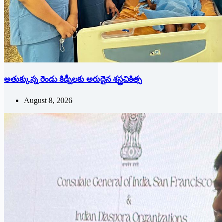
అతుక్కున్న రెండు కిడ్నీలకు అరుదైన శస్త్రచికిత్స
August 8, 2026