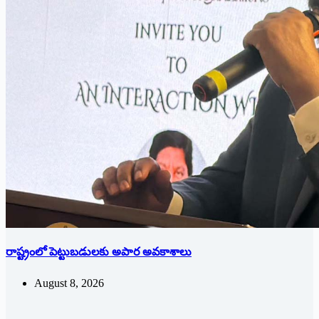
రాష్ట్రంలో పెట్టుబడులకు అపార అవకాశాలు
August 8, 2026