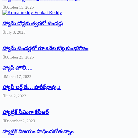
October 15, 2025
హ్యామ్‌ రోడ్లకు త్వరలో టెండర్లు
July 3, 2025
హ్యామ్‌ ‌టెండర్లలో రూ.8వేల కోట్ల కుంభకోణం
October 25, 2025
హ్యాపీ హొలీ….
March 17, 2022
హ్యాపీ బర్త్ ‌డే… హరీష్‌రావు..!
June 2, 2022
హ్యాట్రిక్‌ ‌సీఎంగా కేసీఆర్‌
December 2, 2023
హ్యాట్రిక్‌ విజయం సాధించబోతున్నాం