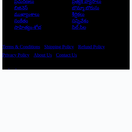
ప్రచురణలు
ప్రత్యేక వ్యాసాలు
బిజినెస్
బొమ్మా బొరుసు
ముఖ్యాంశాలు
శీర్షికలు
సంకేతం
సన్నివేశం
సాహిత్యం-శోభ
సిల్ సిల
Copyright © 2026 - Prajatantra
Terms & Conditions
Shipping Policy
Refund Policy
Privacy Policy
About Us
Contact Us