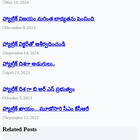
May 18, 2024
హ్యాట్రిక్ విజయం మరింత బాధ్యతను పెంచింది
December 9, 2023
హ్యాట్రిక్‌ ‌విక్టరీతో ఆశీర్వదించండి
September 14, 2024
‌హ్యాట్రిక్‌ ‌దిశగా అడుగులు..
April 23, 2023
హ్యాట్రిక్ దిశ గా బి ఆర్ ఎస్ ప్రభుత్వం
October 5, 2023
హ్యాట్రిక్‌ ‌ఖాయం…మూడోసారి సీఎం కేసీఆరే
September 13, 2023
Related Posts