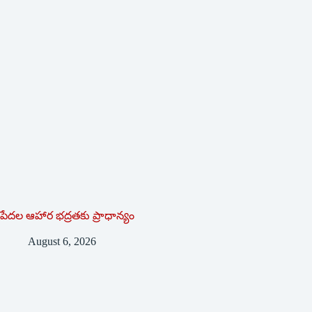
పేదల ఆహార భద్రతకు ప్రాధాన్యం
August 6, 2026