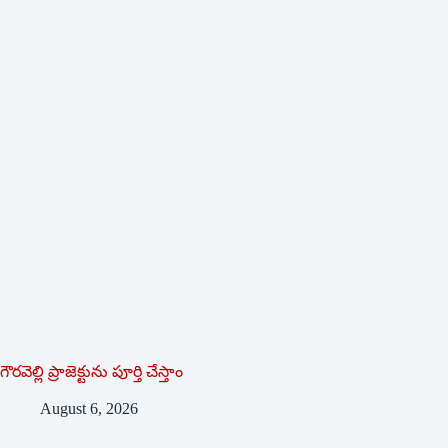
గౌరవెల్లి ప్రాజెక్టును పూర్తి చేస్తాం
August 6, 2026