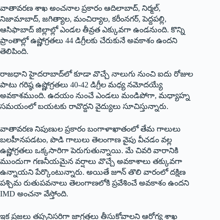
వాతావరణ శాఖ అంచనాల ప్రకారం ఆదిలాబాద్‌, నిర్మల్‌,
నిజామాబాద్‌, జగిత్యాల, మంచిర్యాల, కరీంనగర్‌, పెద్దపల్లి,
ఆసిఫాబాద్‌ జిల్లాల్లో ఎండల తీవ్రత ఎక్కువగా ఉండనుంది. కొన్ని
ప్రాంతాల్లో ఉష్ణోగ్రతలు 44 డిగ్రీలకు చేరుకునే అవకాశం ఉందని
తెలిపింది.
రాజధాని హైదరాబాద్‌లో కూడా వొచ్చే
నాలుగు నుంచి ఐదు రోజుల
పాటు గరిష్ఠ ఉష్ణోగ్రతలు 40-42 డిగ్రీల మధ్య నమోదయ్యే
అవకాశముంది. ఉదయం నుంచే ఎండలు మండిపోగా, మధ్యాహ్న
సమయంలో బయటకు రావొద్దని వైద్యులు సూచిస్తున్నారు.
వాతావరణ నిపుణుల ప్రకారం బంగాళాఖాతంలో తేమ గాలులు
బలహీనపడటం, పొడి గాలులు తెలంగాణ వైపు వీచడం వల్ల
ఉష్ణోగ్రతలు ఒక్కసారిగా పెరుగుతున్నాయి. మే చివరి వారానికి
ముందుగా గణనీయమైన వర్షాలు వొచ్చే
అవకాశాలు తక్కువగా
ఉన్నాయని పేర్కొంటున్నారు. అయితే జూన్ తొలి వారంలో దక్షిణ
పశ్చిమ రుతుపవనాలు తెలంగాణలోకి ప్రవేశించే అవకాశం ఉందని
IMD అంచనా వేస్తోంది.
ఇక ప్రజలు తప్పనిసరిగా జాగ్రత్తలు తీసుకోవాలని ఆరోగ్య శాఖ