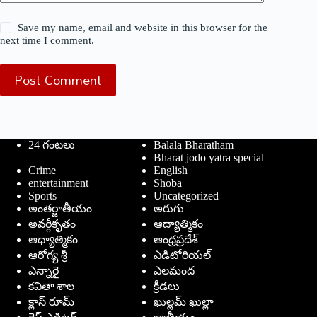
Save my name, email and website in this browser for the
next time I comment.
Post Comment
24 గంటలు
Balala Bharatham
Bharat jodo yatra special
Crime
English
entertainment
Shoba
Sports
Uncategorized
అంతర్జాతీయం
అరుగు
అవర్గీకృతం
ఆద్యాత్మికం
ఆధ్యాత్మికం
ఆంధ్రప్రదేశ్
ఆరోగ్య శ్రీ
ఎడిటోరియల్
ఎన్నారై
ఎలమంద
కవితా శాల
క్రీడలు
క్లాస్ రూమ్
ఖుల్లమ్ ఖుల్లా