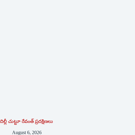
దిల్లీ చుట్టూ రేవంత్ ప్ర‌ద‌క్షిణ‌లు
August 6, 2026