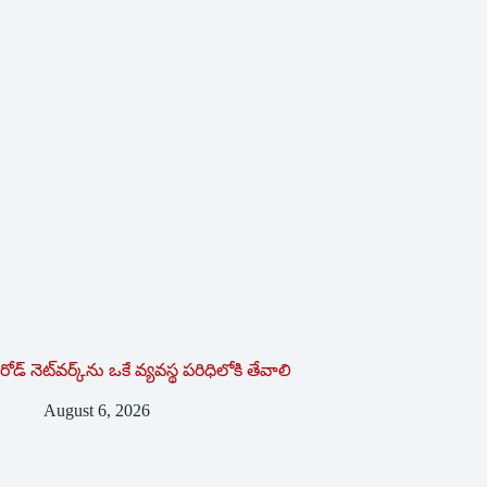
రోడ్ నెట్‌వర్క్‌ను ఒకే వ్య‌వ‌స్థ ప‌రిధిలోకి తేవాలి
August 6, 2026