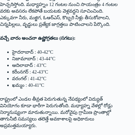
హెచ్చరిస్తోంది. మధ్యాహ్నం 12 గంటల నుంచి సాయంత్రం 4 గంటల
వరకు అవసరం లేకపోతే బయటకు వెళ్లవద్దని సూచించింది.
ఎక్కువగా నీరు, మజ్జిగ, ఓఆర్ఎస్‌, కొబ్బరి నీళ్లు తీసుకోవాలని,
చిన్నపిల్లలు, వృద్ధులు ప్రత్యేక జాగ్రత్తలు పాటించాలని పేర్కొంది.
వచ్చే వారం అంచనా ఉష్ణోగ్రతలు (సగటు):
హైదరాబాద్‌ : 40-42°C
నిజామాబాద్‌ : 43-44°C
ఆదిలాబాద్‌ : 43°C
కరీంనగర్‌ : 42-43°C
వరంగల్‌ : 41-42°C
ఖమ్మం : 40-41°C
రాష్ట్రంలో ఎండల తీవ్రత పెరుగుతున్న నేపథ్యంలో విద్యుత్
వినియోగం కూడా భారీగా పెరుగుతోంది. మధ్యాహ్న వేళల్లో రోడ్లు
నిర్మానుష్యంగా మారుతున్నాయి. మరోవైపు గ్రామీణ ప్రాంతాల్లో
తాగునీటి సమస్యలు తలెత్తే అవకాశాలపై అధికారులు
అప్రమత్తమయ్యారు.