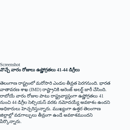
Screenshot
వొచ్చే
వారం రోజులు ఉష్ణోగ్రతలు 41-44 డిగ్రీలు
తెలంగాణ రాష్ట్రంలో మరోసారి ఎండల తీవ్రత పెరగనుంది. భారత
వాతావరణ శాఖ (IMD) రాష్ట్రానికి ఆరెంజ్ అలర్ట్ జారీ చేసింది.
రాబోయే వారం రోజుల పాటు రాష్ట్రవ్యాప్తంగా ఉష్ణోగ్రతలు 41
నుంచి 44 డిగ్రీల సెల్సియస్ వరకు నమోదయ్యే అవకాశం ఉందని
అధికారులు హెచ్చరిస్తున్నారు. ముఖ్యంగా ఉత్తర తెలంగాణ
జిల్లాల్లో వడగాల్పులు తీవ్రంగా ఉండే అవకాశముందని
పేర్కొన్నారు.