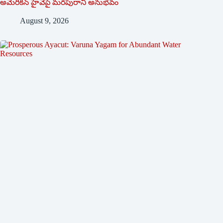
అమెరికన్ హైవేపై మ‌ర‌పురాని అనుభ‌వం
August 9, 2026