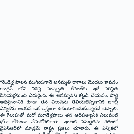
“రెండేళ్ల పాల‌న ముగియ‌గానే అస‌మ్మ‌తి రాగాలు మొద‌లు కావ‌డం
కాంగ్రెస్ లోని విశిష్ట సంస్కృతి. రేవంత్‌కు ఇదే ప‌రిస్థితి
సీనియ‌ర్ల‌నుంచి ఎదురైంది. ఈ అస‌మ్మ‌తిని క‌ట్ట‌డి చేయ‌డం, పార్టీ
అధిష్టానానికి కూడా త‌న విలువ‌ను తెలియ‌జెప్ప‌డానికి జూబ్లీ
ఎన్నిక‌ను ఆయ‌న ఒక అస్త్రంగా ఉప‌యోగించుకున్నార‌నే చెప్పాలి.
ఈ గెలుపుతో మ‌రో మూడేళ్ల‌పాటు త‌న ఆధిప‌త్యానికి ఎటువంటి
ధోకా లేకుండా చేసుకోగ‌లిగారు. ఇంత‌టి స‌మ‌ర్థ‌త‌ను గ‌తంలో
వైఎస్ఆర్‌లో మాత్ర‌మే రాష్ట్ర ప్ర‌జ‌లు చూశారు. ఈ ఎన్నికలో