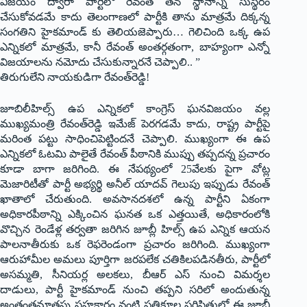
విజ‌యం ద్వారా పార్టీలో రేవంత్ త‌న స్థానాన్ని సుస్థిరం
చేసుకోవ‌డ‌మే కాదు తెలంగాణ‌లో పార్టీకి తాను మాత్ర‌మే దిక్క‌న్న
సంగ‌తిని హైక‌మాండ్ కు తెలియ‌జెప్పారు… గెలిచింది ఒక్క ఉప
ఎన్నిక‌లో మాత్ర‌మే, కానీ రేవంత్ అంత‌ర్గ‌తంగా, బాహ్యంగా ఎన్నో
విజ‌యాల‌ను న‌మోదు చేసుకున్నార‌నే చెప్పాలి.. ”
తిరుగులేని నాయ‌కుడిగా రేవంత్‌రెడ్డి!
జూబిలీహిల్స్ ఉప ఎన్నిక‌లో కాంగ్రెస్ ఘ‌న‌విజ‌యం వ‌ల్ల
ముఖ్య‌మంత్రి రేవంత్‌రెడ్డి ఇమేజ్ పెర‌గ‌డ‌మే కాదు, రాష్ట్ర పార్టీపై
మ‌రింత ప‌ట్టు సాధించిపెట్టిందనే చెప్పాలి. ముఖ్యంగా ఈ ఉప
ఎన్నిక‌లో ఓటమి పాలైతే రేవంత్ పీఠానికి ముప్పు త‌ప్ప‌ద‌న్న ప్ర‌చారం
కూడా బాగా జ‌రిగింది. ఈ నేప‌థ్యంలో 25వేల‌కు పైగా వోట్ల
మెజారిటీతో పార్టీ అభ్య‌ర్థి అనీల్ యాద‌వ్ గెలుపు ఇప్పుడు రేవంత్
ఖాతాలో చేరుతుంది. అవ‌సాన‌ద‌శ‌లో ఉన్న పార్టీని ఏకంగా
అధికార‌పీఠాన్ని ఎక్కించిన ఘ‌న‌త ఒక ఎత్త‌యితే, అధికారంలోకి
వొచ్చిన రెండేళ్ల త‌ర్వ‌తా జరిగిన జూబ్లీ హిల్స్ ఉప ఎన్నిక ఆయ‌న
పాల‌నాతీరుకు ఒక రెఫ‌రెండంగా ప్ర‌చారం జ‌రిగింది. ముఖ్యంగా
ఆరుహామీల అమ‌లు పూర్తిగా జ‌రప‌లేక చ‌తికిల‌ప‌డిన‌తీరు, పార్టీలో
అస‌మ్మ‌తి, సీనియ‌ర్ల అల‌క‌లు, బీఆర్ ఎస్ నుంచి విమ‌ర్శ‌ల
దాడులు, పార్టీ హైక‌మాండ్ నుంచి త‌ప్ప‌ని స‌రిలో అందుతున్న
అంతంత‌మాత్ర‌పు స‌హ‌కారం వంటి ప్ర‌తికూల ప‌రిస్థితుల్లో ఈ జూబ్లీ