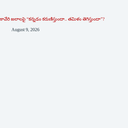
కావేరి జలాలపై “కన్నడం కరుణిస్తుందా.. తమిళం తెగిస్తుందా”?
August 9, 2026