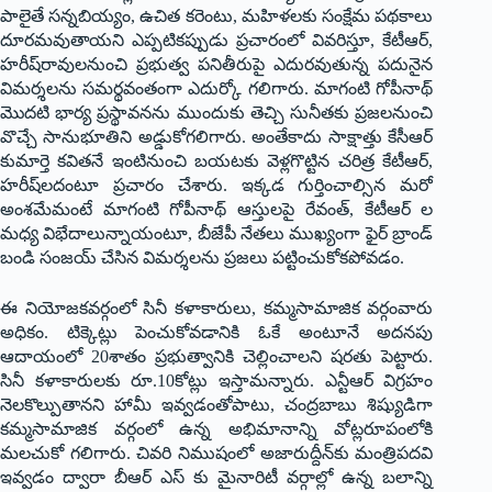
పాలైతే స‌న్న‌బియ్యం, ఉచిత క‌రెంటు, మ‌హిళ‌ల‌కు సంక్షేమ ప‌థ‌కాలు
దూర‌మ‌వుతాయ‌ని ఎప్ప‌టిక‌ప్పుడు ప్ర‌చారంలో వివ‌రిస్తూ, కేటీఆర్‌,
హ‌రీష్‌రావుల‌నుంచి ప్ర‌భుత్వ ప‌నితీరుపై ఎదుర‌వుతున్న ప‌దునైన
విమ‌ర్శ‌ల‌ను స‌మ‌ర్థ‌వంతంగా ఎదుర్కో గ‌లిగారు. మాగంటి గోపీనాథ్
మొద‌టి భార్య ప్ర‌స్థావ‌న‌ను ముందుకు తెచ్చి సునీత‌కు ప్ర‌జ‌ల‌నుంచి
వొచ్చే సానుభూతిని అడ్డుకోగ‌లిగారు. అంతేకాదు సాక్షాత్తు కేసీఆర్
కుమార్తె క‌విత‌నే ఇంటినుంచి బ‌య‌ట‌కు వెళ్ల‌గొట్టిన చ‌రిత్ర కేటీఆర్‌,
హ‌రీష్‌ల‌దంటూ ప్ర‌చారం చేశారు. ఇక్క‌డ గుర్తించాల్సిన మ‌రో
అంశ‌మేమంటే మాగంటి గోపీనాథ్ ఆస్తుల‌పై రేవంత్‌, కేటీఆర్ ల
మ‌ధ్య విభేదాలున్నాయంటూ, బీజేపీ నేత‌లు ముఖ్యంగా ఫైర్ బ్రాండ్
బండి సంజ‌య్ చేసిన విమ‌ర్శ‌ల‌ను ప్ర‌జ‌లు ప‌ట్టించుకోక‌పోవ‌డం.
ఈ నియోజ‌క‌వ‌ర్గంలో సినీ క‌ళాకారులు, క‌మ్మ‌సామాజిక వ‌ర్గంవారు
అధికం. టిక్కెట్లు పెంచుకోవ‌డానికి ఓకే అంటూనే అద‌న‌పు
ఆదాయంలో 20శాతం ప్ర‌భుత్వానికి చెల్లించాల‌ని ష‌ర‌తు పెట్టారు.
సినీ క‌ళాకారుల‌కు రూ.10కోట్లు ఇస్తామ‌న్నారు. ఎన్టీఆర్ విగ్ర‌హం
నెల‌కొల్పుతాన‌ని హామీ ఇవ్వ‌డంతోపాటు, చంద్ర‌బాబు శిష్యుడిగా
క‌మ్మ‌సామాజిక వ‌ర్గంలో ఉన్న అభిమానాన్ని వోట్ల‌రూపంలోకి
మ‌ల‌చుకో గ‌లిగారు. చివ‌రి నిముషంలో అజారుద్దీన్‌కు మంత్రిప‌ద‌వి
ఇవ్వ‌డం ద్వారా బీఆర్ ఎస్ కు మైనారిటీ వ‌ర్గాల్లో ఉన్న బ‌లాన్ని