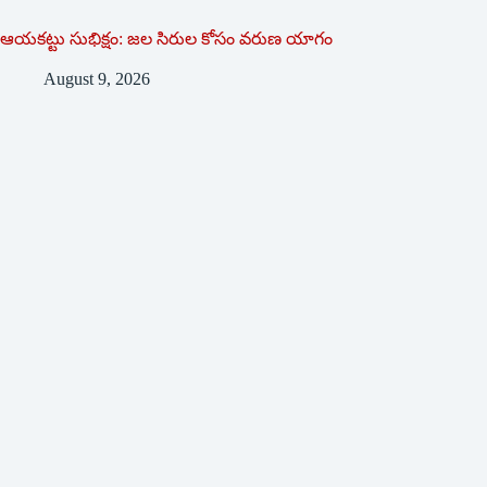
ఆయకట్టు సుభిక్షం: జల సిరుల కోసం వరుణ యాగం
August 9, 2026