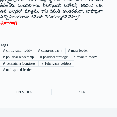
కేటీఆర్‌ను దించ‌గ‌లిగారు. వీట‌న్నింటినీ ప‌రిశీలిస్తే గెలిచింది ఒక్క
ఉప ఎన్నిక‌లో మాత్ర‌మే, కానీ రేవంత్ అంత‌ర్గ‌తంగా, బాహ్యంగా
ఎన్నో విజ‌యాల‌ను న‌మోదు చేసుకున్నార‌నే చెప్పాలి.
-ప్రజాతంత్ర
Tags
#
cm revanth reddy
#
congress party
#
mass leader
#
political leadership
#
political strategy
#
revanth reddy
#
Telangana Congress
#
Telangana politics
#
undisputed leader
PREVIOUS
NEXT