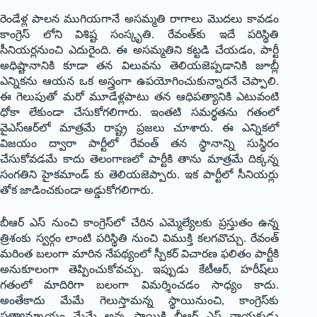
రెండేళ్ల పాల‌న ముగియ‌గానే అస‌మ్మ‌తి రాగాలు మొద‌లు కావ‌డం
కాంగ్రెస్ లోని విశిష్ట సంస్కృతి. రేవంత్‌కు ఇదే ప‌రిస్థితి
సీనియ‌ర్ల‌నుంచి ఎదురైంది. ఈ అస‌మ్మ‌తిని క‌ట్ట‌డి చేయ‌డం, పార్టీ
అధిష్టానానికి కూడా త‌న విలువ‌ను తెలియ‌జెప్ప‌డానికి జూబ్లీ
ఎన్నిక‌ను ఆయ‌న ఒక అస్త్రంగా ఉప‌యోగించుకున్నార‌నే చెప్పాలి.
ఈ గెలుపుతో మ‌రో మూడేళ్ల‌పాటు త‌న ఆధిప‌త్యానికి ఎటువంటి
ధోకా లేకుండా చేసుకోగ‌లిగారు. ఇంత‌టి స‌మ‌ర్థ‌త‌ను గ‌తంలో
వైఎస్ఆర్‌లో మాత్ర‌మే రాష్ట్ర ప్ర‌జ‌లు చూశారు. ఈ ఎన్నికలో
విజ‌యం ద్వారా పార్టీలో రేవంత్ త‌న స్థానాన్ని సుస్థిరం
చేసుకోవ‌డ‌మే కాదు తెలంగాణ‌లో పార్టీకి తాను మాత్ర‌మే దిక్క‌న్న
సంగ‌తిని హైక‌మాండ్ కు తెలియ‌జెప్పారు. ఇక పార్టీలో సీనియ‌ర్లు
తోక జాడించ‌కుండా అడ్డుకోగ‌లిగారు.
బీఆర్ ఎస్ నుంచి కాంగ్రెస్‌లో చేరిన ఎమ్మెల్యేలకు ప్ర‌స్తుతం ఉన్న
త్రిశంకు స్వర్గం లాంటి ప‌రిస్థితి నుంచి విముక్తి క‌ల‌గ‌వొచ్చు. రేవంత్
మ‌రింత బ‌లంగా మారిన నేప‌థ్యంలో స్పీక‌ర్ విచార‌ణ ఫ‌లితం పార్టీకి
అనుకూలంగా తెప్పించుకోవ‌చ్చు. ఇప్పుడు కేటీఆర్‌, హ‌రీష్‌లు
గ‌తంలో మాదిరిగా బ‌లంగా విమ‌ర్శించ‌డం సాధ్యం కాదు.
అంతేకాదు మేమే గెలుస్తామ‌న్న స్థాయినుంచి, కాంగ్రెస్‌కు
ప్ర‌త్యామ్నాయం మేమే అన్న స్థాయికి బీఆర్ ఎస్ నాయ‌కుడు