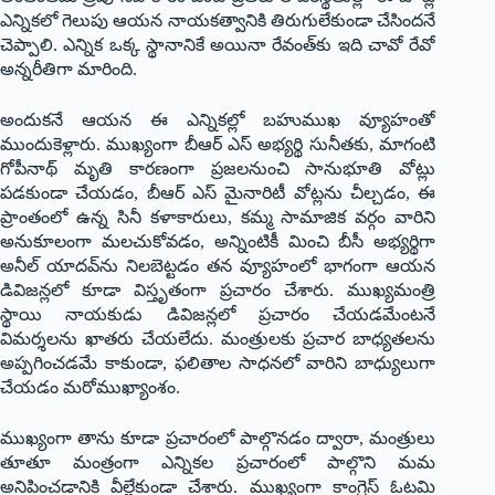
ఎన్నికలో గెలుపు ఆయ‌న నాయ‌క‌త్వానికి తిరుగులేకుండా చేసింద‌నే
చెప్పాలి. ఎన్నిక ఒక్క స్థానానికే అయినా రేవంత్‌కు ఇది చావో రేవో
అన్న‌రీతిగా మారింది.
అందుక‌నే ఆయ‌న ఈ ఎన్నిక‌ల్లో బ‌హుముఖ వ్యూహంతో
ముందుకెళ్లారు. ముఖ్యంగా బీఆర్ ఎస్ అభ్య‌ర్థి సునీత‌కు, మాగంటి
గోపీనాథ్ మృతి కార‌ణంగా ప్ర‌జ‌ల‌నుంచి సానుభూతి వోట్లు
ప‌డ‌కుండా చేయ‌డం, బీఆర్ ఎస్ మైనారిటీ వోట్ల‌ను చీల్చ‌డం, ఈ
ప్రాంతంలో ఉన్న సినీ క‌ళాకారులు, క‌మ్మ సామాజిక వ‌ర్గం వారిని
అనుకూలంగా మ‌ల‌చుకోవ‌డం, అన్నింటికీ మించి బీసీ అభ్య‌ర్థిగా
అనీల్ యాద‌వ్‌ను నిల‌బెట్ట‌డం త‌న వ్యూహంలో భాగంగా ఆయ‌న
డివిజ‌న్ల‌లో కూడా విస్తృతంగా ప్ర‌చారం చేశారు. ముఖ్య‌మంత్రి
స్థాయి నాయ‌కుడు డివిజ‌న్ల‌లో ప్ర‌చారం చేయ‌డ‌మేంట‌నే
విమ‌ర్శ‌ల‌ను ఖాత‌రు చేయ‌లేదు. మంత్రుల‌కు ప్ర‌చార బాధ్య‌త‌ల‌ను
అప్ప‌గించ‌డ‌మే కాకుండా, ఫ‌లితాల సాధ‌న‌లో వారిని బాధ్యులుగా
చేయ‌డం మ‌రోముఖ్యాంశం.
ముఖ్యంగా తాను కూడా ప్ర‌చారంలో పాల్గొన‌డం ద్వారా, మంత్రులు
తూతూ మంత్రంగా ఎన్నిక‌ల ప్ర‌చారంలో పాల్గొని మ‌మ
అనిపించ‌డానికి వీల్లేకుండా చేశారు. ముఖ్యంగా కాంగ్రెస్ ఓట‌మి