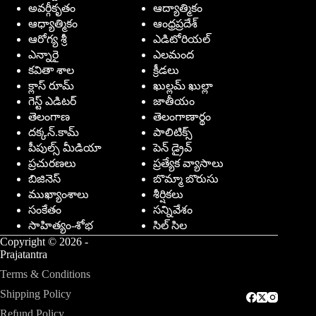
అవర్గీకృతం
ఆద్యాత్మికం
ఆధ్యాత్మికం
ఆంధ్రప్రదేశ్
ఆరోగ్య శ్రీ
ఎడిటోరియల్
ఎన్నారై
ఎలమంద
కవితా శాల
క్రీడలు
క్లాస్ రూమ్
ఖుల్లమ్ ఖుల్లా
గెస్ట్ ఎడిటర్
జాతీయం
తెలంగాణ
తెలంగాణార్థం
దక్కన్.కామ్
పాలిటిక్స్
పీపుల్స్ ‌మీడియా
పెన్ డ్రైవ్
ప్రచురణలు
ప్రత్యేక వ్యాసాలు
బిజినెస్
బొమ్మా బొరుసు
ముఖ్యాంశాలు
శీర్షికలు
సంకేతం
సన్నివేశం
సాహిత్యం-శోభ
సిల్ సిల
Copyright © 2026 -
Prajatantra
Terms & Conditions
Shipping Policy
Refund Policy