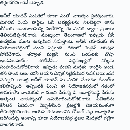
త‌గ్గించ‌గ‌లిగార‌నే చెప్పాలి.
అనీల్ యాద‌వ్ ఎంపిక‌లో కూడా ఎంతో చాణ‌క్యం ప్ర‌ద‌ర్శించారు.
మిగిలిన రెండు పార్టీలు ఓసీ అభ్య‌ర్థుల‌ను నిల‌బెట్ట‌గా తాను
బీసీల‌కు అనుకూల‌మ‌న్న సంకేతాన్ని ఈ ఎంపిక ద్వారా ప్ర‌జ‌ల‌కు
తెలియ‌జెప్ప‌గ‌లిగారు. ముఖ్యంగా తెలంగాణ‌లో ఇప్పుడు బీసీ
ఉద్య‌మం మంచి ఊపుమీద న‌డుస్తోంది. అనీల్ యాద‌వ్‌కు ఈ
నియోజ‌క‌వ‌ర్గంలో మంచి ప‌ట్టుంది. గ‌తంలో మ‌జ్లిస్ త‌ర‌పున
పోటీచేశారు. త‌ర్వాత మ‌జ్లిస్ నుంచి బ‌య‌ట‌కు వొచ్చి
ఇండిపెండెంట్‌గా పోటీచేసినా పెద్ద‌సంఖ్య‌లో వోట్ల‌ను
సంపాదించుకోగ‌లిగారు. ఇప్పుడు మ‌జ్లిస్ మ‌ద్ద‌తు, కాంగ్రెస్ అండ‌,
త‌న సొంత బ‌లం వెర‌సి ఆయ‌న ఎన్నిక న‌ల్లేరుమీద న‌డ‌క అయింద‌నే
చెప్పాలి. కాబ‌ట్టి అనీల్ యాద‌వ్ ను ఎంపిక చేయ‌డం రేవంత్‌కు
క‌లిసొచ్చింది. అన్నింటికీ మించి ఈ నియోజ‌క‌వ‌ర్గంలో గ‌తంలో
తిరుగులేని నాయ‌కుడిగా మంచి పేరున్న పి. జ‌నార్థ‌న‌రెడ్డి పేరును
అత్యంత చాక‌చ‌క్యంతో ఉప‌యోగించుకోగ‌లిగారు. పీజేఆర్‌ను
కేసీఆర్ ఏవిధంగా దెబ్బ‌తీసింది ప్ర‌జ‌ల్లోకి విజయ‌వంతంగా
తీసుకెళ్ల‌గ‌లిగారు. ఆయ‌న కుటుంబానికి కేసీఆర్ వ‌ల్ల అన్యాయం
జ‌రిగింద‌న్న అంశాన్ని కూడా నియోజ‌క‌వ‌ర్గ ప్ర‌జ‌ల మెద‌ళ్ల‌లో గ‌ట్టిగా
నాట‌గ‌లిగారు.