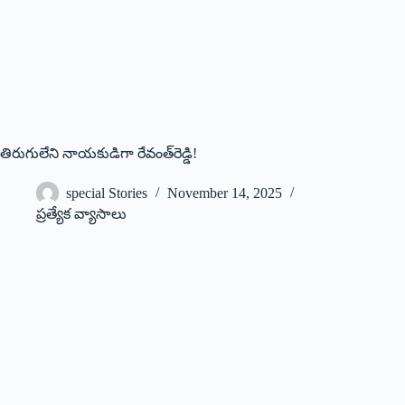
తిరుగులేని నాయ‌కుడిగా రేవంత్‌రెడ్డి!
special Stories
November 14, 2025
ప్రత్యేక వ్యాసాలు