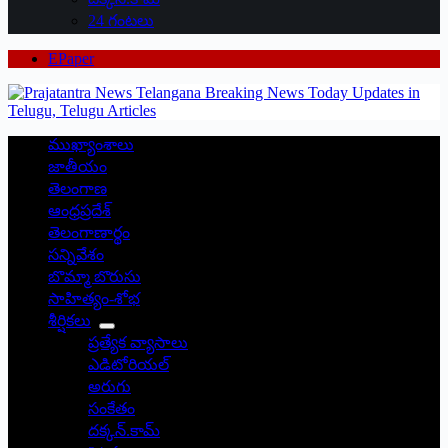
24 గంటలు
EPaper
ముఖ్యాంశాలు
జాతీయం
తెలంగాణ
ఆంధ్రప్రదేశ్
తెలంగాణార్థం
సన్నివేశం
బొమ్మా బొరుసు
సాహిత్యం-శోభ
శీర్షికలు
ప్రత్యేక వ్యాసాలు
ఎడిటోరియల్
అరుగు
సంకేతం
దక్కన్.కామ్