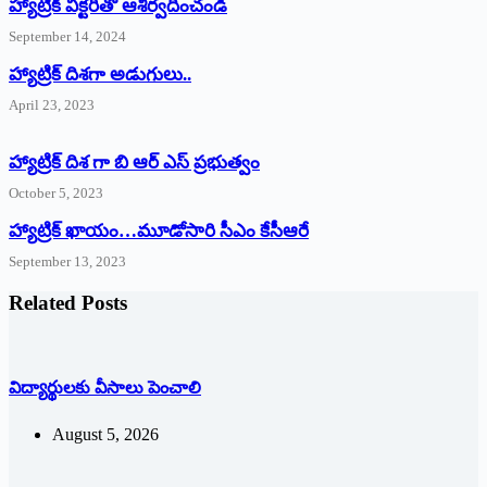
హ్యాట్రిక్‌ ‌విక్టరీతో ఆశీర్వదించండి
September 14, 2024
‌హ్యాట్రిక్‌ ‌దిశగా అడుగులు..
April 23, 2023
హ్యాట్రిక్ దిశ గా బి ఆర్ ఎస్ ప్రభుత్వం
October 5, 2023
హ్యాట్రిక్‌ ‌ఖాయం…మూడోసారి సీఎం కేసీఆరే
September 13, 2023
Related Posts
విద్యార్థులకు వీసాలు పెంచాలి
August 5, 2026