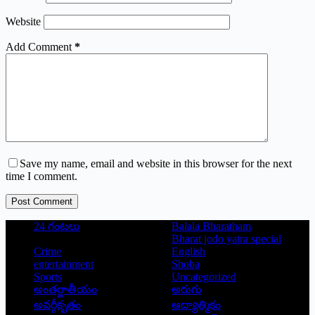
Website
Add Comment
*
Save my name, email and website in this browser for the next
time I comment.
Post Comment
24 గంటలు
Balala Bharatham
Bharat jodo yatra special
Crime
English
entertainment
Shoba
Sports
Uncategorized
అంతర్జాతీయం
అరుగు
అవర్గీకృతం
ఆద్యాత్మికం