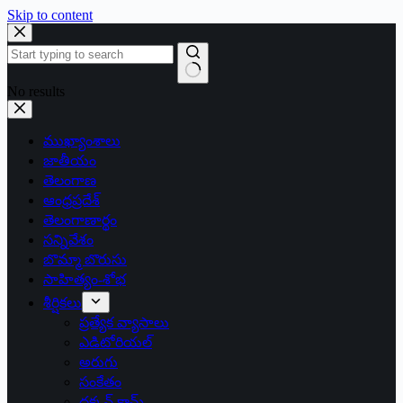
Skip to content
No results
ముఖ్యాంశాలు
జాతీయం
తెలంగాణ
ఆంధ్రప్రదేశ్
తెలంగాణార్థం
సన్నివేశం
బొమ్మా బొరుసు
సాహిత్యం-శోభ
శీర్షికలు
ప్రత్యేక వ్యాసాలు
ఎడిటోరియల్
అరుగు
సంకేతం
దక్కన్.కామ్