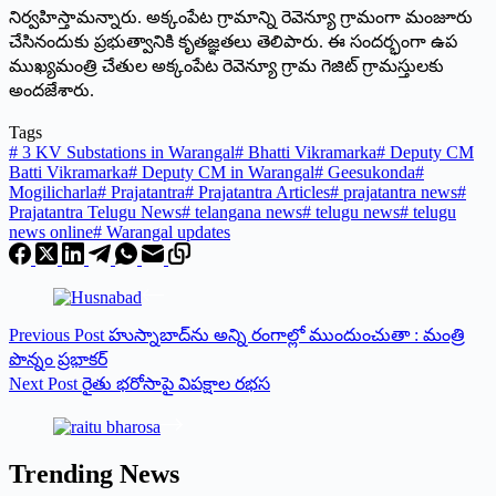
నిర్వహిస్తామన్నారు. అక్కంపేట గ్రామాన్ని రెవెన్యూ గ్రామంగా మంజూరు
చేసినందుకు ప్రభుత్వానికి కృతజ్ఞతలు తెలిపారు. ఈ సందర్భంగా ఉప
ముఖ్యమంత్రి చేతుల అక్కంపేట రెవెన్యూ గ్రామ గెజిట్‌ గ్రామస్తులకు
అందజేశారు.
Tags
#
3 KV Substations in Warangal
#
Bhatti Vikramarka
#
Deputy CM
Batti Vikramarka
#
Deputy CM in Warangal
#
Geesukonda
#
Mogilicharla
#
Prajatantra
#
Prajatantra Articles
#
prajatantra news
#
Prajatantra Telugu News
#
telangana news
#
telugu news
#
telugu
news online
#
Warangal updates
Previous
Post
హుస్నాబాద్‌ను అన్ని రంగాల్లో ముందుంచుతా : మంత్రి
పొన్నం ప్రభాకర్
Next
Post
రైతు భరోసాపై విపక్షాల రభస
Trending News