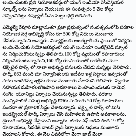
అందించుటకు ప్రతి నియోజకవర్గంలో యంగ్ ఇండియా రెసిడెన్షియల్
స్కూల్స్ లను ఏర్పాటు చేయుటకు ఈ సంవత్సరం 5 వేల కోట్లు
వెచ్చించినట్లు డిప్యూటీ సీఎం మల్లు భట్టి తెలిపారు.
ఎమ్మెల్యే రేవూరి మాట్లాడుతూ ప్రజా ప్రభుత్వంలో సంవత్సరంలోపే పరకాల
నియోజక వర్గ అభివృద్ధి కోసం రూ 500 కోట్ల నిధులు మంజూరు
చేసుకున్నామని అన్నారు. విద్యార్థులకు అంతర్జాతీయ స్థాయిలో విద్యను
అందించేందుకు నియోజకవర్గంలో యంగ్ ఇండియా ఇంటిగ్రేటెడ్ స్కూల్
ను నిర్మించుకొంటున్నట్లు తెలిపారు.100 కోట్ల వ్యయంతో రహదారులు
నిర్మించుకుంటున్నామని,160 కోట్ల రూపాయలతో కాకతీయ మెగా
టెక్స్‌టైల్ పార్క్ లో నాలా అభివృద్ధి పనులను చేపడుతున్నట్లు తెలిపారు.
పార్క్ 863 మంది భూ నిర్వాసితులకు ఇటీవల ఇళ్ల పట్టాలు ఇవ్వడంతో
పాటు ఇందిరమ్మ ఇళ్లను కూడా మంజూరు చేశామ‌ని తెలిపారు. స్వయం
సహాయక మహిళలలోఉపాధి అవకాశాలు పెంపొందించుటకు దామెర,
సంగెం, యూనిట్లు ఏర్పాటు చేయనున్నట్లు తెలిపారు. పరకాల
మున్సిపాలిటీ సమగ్ర అభివృద్ధి కొరకు సుమారు 50 కోట్ల రూపాయల
పంచనా తో ప్రణాళిక సిద్ధం చేశామన్నారు. టెక్స్టైల్ పార్క్ లో మినీ
ఇండస్ట్రియల్ పార్క్ ఏర్పాటు చేసి మహిళలకు ఉపాధి అవకాశాలను,
డైయిరి అభివృద్ధి చేస్తామని అన్నారు. టియుఎఫ్ ఐడిసి కింద 19 కోట్ల
రూపాయలు, సీవరేజ్ వాటర్ డ్రైన్ ఏర్పాటుకు నిధులు మంజూరు
చేయాలని కోరారు. ఈ నెల చివరిలోగా మెగా జాబ్ మేలా