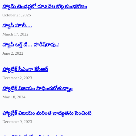
హ్యామ్‌ ‌టెండర్లలో రూ.8వేల కోట్ల కుంభకోణం
October 25, 2025
హ్యాపీ హొలీ….
March 17, 2022
హ్యాపీ బర్త్ ‌డే… హరీష్‌రావు..!
June 2, 2022
హ్యాట్రిక్‌ ‌సీఎంగా కేసీఆర్‌
December 2, 2023
హ్యాట్రిక్‌ విజయం సాధించబోతున్నాం
May 18, 2024
హ్యాట్రిక్ విజయం మరింత బాధ్యతను పెంచింది
December 9, 2023