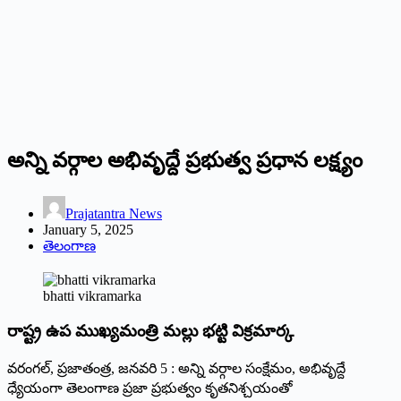
అన్ని వర్గాల అభివృద్దే ప్రభుత్వ ప్రధాన లక్ష్యం
Prajatantra News
January 5, 2025
తెలంగాణ
bhatti vikramarka
రాష్ట్ర ఉప ముఖ్యమంత్రి మల్లు భట్టి విక్రమార్క
వరంగల్, ప్ర‌జాతంత్ర‌, జనవరి 5 : అన్ని వర్గాల సంక్షేమం, అభివృద్దే
ధ్యేయంగా తెలంగాణ ప్రజా ప్రభుత్వం కృతనిశ్చయంతో