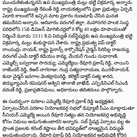
ముందుకెళుతున్నదని ఉప ముఖ్యమంత్రి మల్లు భట్టి విక్రమార్క అన్నారు.
రాష్ట్ర ముఖ్యమంత్రి రేవంత్ రెడ్డి నాయకత్వంలోని ప్రజా ప్రభుత్వం ఏర్పడి
ఏడాది కాలంలోనే ఇచ్చిన మాట ప్రకారం రుణమాఫీ చేసిన ఘనత
తమదేనని అన్నారు. ఆదివారం వరంగల్ జిల్లా, మహానగర పాలక సంస్థ
పరిధిలోని 15వ డివిజన్ మోగిలిచర్లలో 8 కోట్ల 40 లక్షల రూపాయలతో
నిర్మించే మూడు 33/11 కె.వి విద్యుత్ సబ్‌స్టేష‌న్ల‌కు ఉప ముఖ్యమంత్రి భట్టి
విక్రమార్క మల్లు శంకుస్థాపన చేశారు. రాష్ట్ర ప్రభుత్వ విప్ డాక్టర్
రాంచంద్రు నాయక్, రాష్ట్ర ఫైనాన్స్ కార్పొరేషన్ చైర్మన్ సిరిసిల్ల రాజయ్య,
వరంగల్ ఎంపీ డాక్టర్ కడియం కావ్య, మేయర్ గుండు సుధారాణి,
ఎమ్మెల్సీ బస్వరాజు సారయ్య, ఎమ్మెల్యేలు రేవూరి ప్రకాష్ రెడ్డి, నాయిని
రాజేందర్ రెడ్డి, కెఆర్ నాగరాజు, గండ్ర సత్యనారాయణ, మురళీనాయక్,
కుడా చైర్మన్ ఇనగాల వెంకట్రామిరెడ్డి, కలెక్టర్ డాక్టర్ సత్య శారద,
జిడబ్ల్యూఎంసీ కమిషనర్ అశ్విని తానాజీ వాఖేడే, ఎన్పిడిసిఎల్ సిఎండి
వరుణ్ రెడ్డి, ప్రజాప్రతినిధులు, అధికారులు తదితరులు పాల్గొన్నారు.
ఈ సందర్భంగా పరకాల ఎమ్మెల్యే రేవూరి ప్రకాశ్ రెడ్డి అధ్యక్షతన
ఏర్పాటుచేసిన పరకాల నియోజకవర్గ సభలో డిప్యూటీ సీఎం మాట్లాడుతూ
సీనియర్ ఎమ్మెల్యే అయిన రేవూరి నిత్యం తన నియోజకవర్గ అభివృద్ధి
కోసం నిధులు అడుగుతుంటార‌ని అన్నారు. సబ్ స్టేషన్ల ఏర్పాటు వల్ల ఈ
ప్రాంత ప్రజలకు కరెంట్ కష్టాలు తీరి భవిష్యత్‌లో నాణ్యమైన విద్యుత్‌
అందుతుందన్నారు. రేవూరి ప్రకాష్ రెడ్డి నియోజకవర్గ అభివృద్ధికి కోరిన