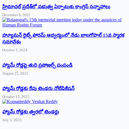
‌హ్రిమాచల్‌ ‌ప్రదేశ్‌లో పభుత్వ ఏర్పాటుకు కాంగ్రెస్‌ ‌సన్నాహాలు
December 8, 2022
హ్యూమన్‌ రైట్స్‌ ఫోరమ్‌ ఆధ్వర్యంలో నేడు బాలగోపాల్‌ 15వ స్మారక
సమావేశం
October 5, 2024
హ్యామ్‌ రోడ్లపై తుది ప్రపోజల్స్‌ పంపండి
August 25, 2025
హ్యామ్‌ రోడ్లకు రేపు టెండరు నోటిఫికేషన్‌
October 15, 2025
హ్యామ్‌ రోడ్లకు త్వరలో టెండర్లు
July 3, 2025