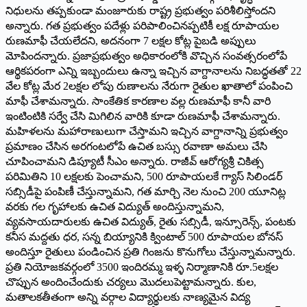
నిధులను తప్పకుండా మంజూరుకు రాష్ట్ర ప్రభుత్వం పరిశీలిస్తోందని
అన్నారు. గత ప్రభుత్వం పదేళ్లు పరిపాలించినప్పటికీ లక్ష రూపాయల
రుణమాఫీ చేయలేదని, అదనంగా 7 లక్షల కోట్ల పైబడి అప్పులు
మోపిందన్నారు. ప్రజాప్రభుత్వం అధికారంలోకి వొచ్చిన సంవత్సరంలోపే
ఆర్థికపరంగా ఎన్ని ఇబ్బందులు ఉన్నా ఇచ్చిన వాగ్దానాలను నిబద్ధతతో 22
వేల కోట్ల మేర 2లక్షల లోపు రుణాలను నేరుగా రైతుల ఖాతాలో పంపించి
మాఫీ చేశామ‌న్నారు. సాంకేతిక కారణాల వల్ల రుణమాఫీ కానీ వారి
ఇంటింటికి సర్వే చేసి మిగిలిన వారికి కూడా రుణమాఫీ చేశామన్నారు.
మహిళలను మహారాణులుగా చేస్తామని ఇచ్చిన వాగ్దానాన్ని ప్రభుత్వం
ప్రమాణం చేసిన అరగంటలోపే ఉచిత బస్సు రవాణా అమలు చేసి
చూపించామని డిప్యూటీ సీఎం అన్నారు. రాజీవ్ ఆరోగ్యశ్రీ చికిత్స
పరిమితిని 10 లక్షలకు పెంచామని, 500 రూపాయలకే గ్యాస్ సిలిండర్
సబ్సిడీపై పంపిణీ చేస్తున్నామని, గత మార్చి నెల నుంచి 200 యూనిట్ల
వరకు గల గృహాలకు ఉచిత విద్యుత్ అందిస్తున్నామని,
వ్యవసాయదారులకు ఉచిత విద్యుత్, రైతు సబ్సిడీ, ఇన్సూరెన్స్, పంటకు
కనీస మద్దతు ధర, సన్న బియ్యానికి క్వింటాల్ 500 రూపాయల బోనస్
అందిస్తూ రైతులు పండించిన ప్రతి గింజను కొనుగోలు చేస్తున్నామన్నారు.
ప్రతి నియోజకవర్గంలో 3500 ఇందిరమ్మ ఇళ్ళ నిర్మాణానికి రూ.5లక్షల
చొప్పున అందించేందుకు చర్యలు మొదలుపెట్టామన్నారు. కుల,
మతాలకతీతంగా అన్ని వర్గాల విద్యార్థులకు నాణ్యమైన విద్య