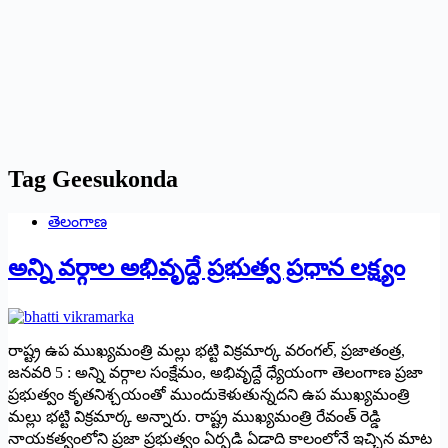
Tag
Geesukonda
తెలంగాణ
అన్ని వర్గాల అభివృద్దే ప్రభుత్వ ప్రధాన లక్ష్యం
రాష్ట్ర ఉప ముఖ్యమంత్రి మల్లు భట్టి విక్రమార్క వరంగల్, ప్ర‌జాతంత్ర‌,
జనవరి 5 : అన్ని వర్గాల సంక్షేమం, అభివృద్దే ధ్యేయంగా తెలంగాణ ప్రజా
ప్రభుత్వం కృతనిశ్చయంతో ముందుకెళుతున్నదని ఉప ముఖ్యమంత్రి
మల్లు భట్టి విక్రమార్క అన్నారు. రాష్ట్ర ముఖ్యమంత్రి రేవంత్ రెడ్డి
నాయకత్వంలోని ప్రజా ప్రభుత్వం ఏర్పడి ఏడాది కాలంలోనే ఇచ్చిన మాట