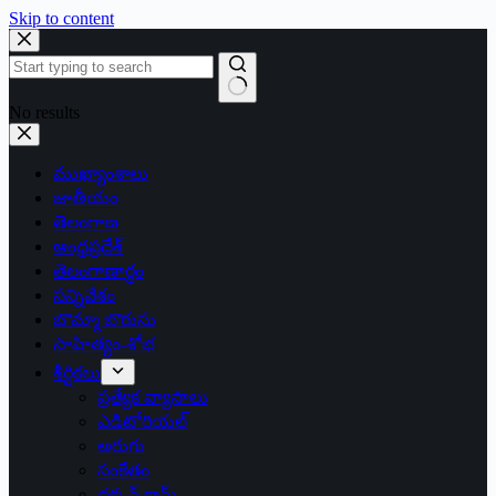
Skip to content
No results
ముఖ్యాంశాలు
జాతీయం
తెలంగాణ
ఆంధ్రప్రదేశ్
తెలంగాణార్థం
సన్నివేశం
బొమ్మా బొరుసు
సాహిత్యం-శోభ
శీర్షికలు
ప్రత్యేక వ్యాసాలు
ఎడిటోరియల్
అరుగు
సంకేతం
దక్కన్.కామ్