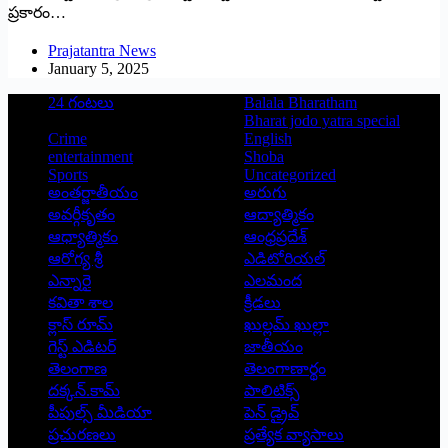
ప్రకారం…
Prajatantra News
January 5, 2025
24 గంటలు
Balala Bharatham
Bharat jodo yatra special
Crime
English
entertainment
Shoba
Sports
Uncategorized
అంతర్జాతీయం
అరుగు
అవర్గీకృతం
ఆద్యాత్మికం
ఆధ్యాత్మికం
ఆంధ్రప్రదేశ్
ఆరోగ్య శ్రీ
ఎడిటోరియల్
ఎన్నారై
ఎలమంద
కవితా శాల
క్రీడలు
క్లాస్ రూమ్
ఖుల్లమ్ ఖుల్లా
గెస్ట్ ఎడిటర్
జాతీయం
తెలంగాణ
తెలంగాణార్థం
దక్కన్.కామ్
పాలిటిక్స్
పీపుల్స్ ‌మీడియా
పెన్ డ్రైవ్
ప్రచురణలు
ప్రత్యేక వ్యాసాలు