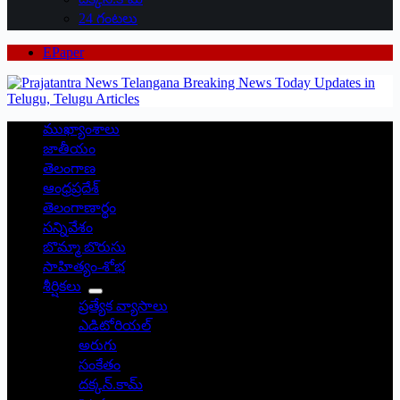
24 గంటలు
EPaper
ముఖ్యాంశాలు
జాతీయం
తెలంగాణ
ఆంధ్రప్రదేశ్
తెలంగాణార్థం
సన్నివేశం
బొమ్మా బొరుసు
సాహిత్యం-శోభ
శీర్షికలు
ప్రత్యేక వ్యాసాలు
ఎడిటోరియల్
అరుగు
సంకేతం
దక్కన్.కామ్