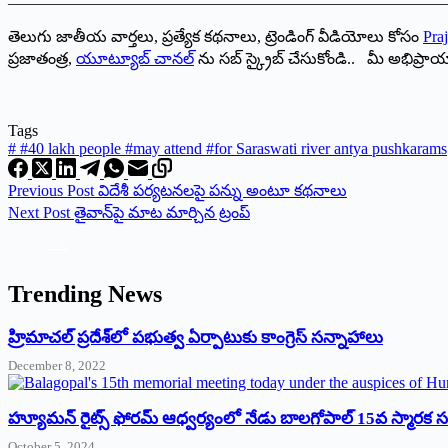
———————————————————————————
తెలుగు జాతీయ వార్తలు, ప్రత్యేక కథనాలు, ట్రెండింగ్ వీడియోలు కోసం
Praj
ప్రజాతంత్ర,
యూట్యూబ్ చానల్
ను సబ్ స్క్రైబ్ చేసుకోండి.. మీ అభిప్ర
Tags
#
#40 lakh people #may attend #for Saraswati river antya pushkarams
Previous
Post
విదేశీ పర్యటనలపై పన్ను అంటూ కథనాలు
Next
Post
తైవాన్‌పై మాట మార్చిన ట్రంప్
Trending News
‌హ్రిమాచల్‌ ‌ప్రదేశ్‌లో పభుత్వ ఏర్పాటుకు కాంగ్రెస్‌ ‌సన్నాహాలు
December 8, 2022
హ్యూమన్‌ రైట్స్‌ ఫోరమ్‌ ఆధ్వర్యంలో నేడు బాలగోపాల్‌ 15వ స్మారక
October 5, 2024