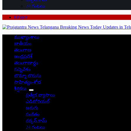
24 గంటలు
EPaper
ముఖ్యాంశాలు
జాతీయం
తెలంగాణ
ఆంధ్రప్రదేశ్
తెలంగాణార్థం
సన్నివేశం
బొమ్మా బొరుసు
సాహిత్యం-శోభ
శీర్షికలు
ప్రత్యేక వ్యాసాలు
ఎడిటోరియల్
అరుగు
సంకేతం
దక్కన్.కామ్
24 గంటలు