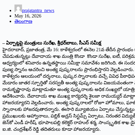
prajatantra_news
May 16, 2026
తెలంగాణ
– ఏర్పాట్లపై మంత్రులు సురేఖ, శ్రీధర్‌బాబు, సీఎస్ సమీక్ష
హైదరాబాద్, ప్రజాతంత్ర, మే 16: కాళేశ్వరంలో ఈనెల 21వ తేదీన ప్రారం
చేపడుతున్నట్లు దేవాదాయ శాఖ మంత్రి కొండా కొండా సురేఖ, ఐటీ, పరిశ్రమల 
ఆధ్వర్యంలో శనివారం ఉన్నతస్థాయి సమీక్షా సమావేశం జరిగింది. ఈ సందర్
పుణ్య స్నానం ఆచరించి అంత్య పుష్కరాలను ప్రారంభిస్తారని వెల్లడించా
కాళేశ్వరం ఆలయంలో దర్శనాలు, పుష్కర స్నానాలకు వచ్చే వివిధ పీఠాధిపతుల
మేడారం జాతర స్పూర్తితో సరస్వతీ అంత్య పుష్కరాలను విజయవంతంగా న
రామకృష్ణారావు మాట్లాడుతూ అంత్య పుష్కరాలకు అధిక సంఖ్యలో యాత్రికు
ఆదేశించారు. దేవాదాయ శాఖ ముఖ్య కార్యదర్శి శైలజా రామయ్యర్ మాట్ల
హాజరయ్యారని వెల్లడించారు. అంత్య పుష్కరాలలో రోజూ హోమాలు, ఘాట్ వ
స్నానాలకు హాజరవుతారన్నారు. ఈసారి మ్యూజియం ఏర్పాటు చేస్తున్నట్
ప్రముఖులకు ఆహ్వానాలు, పబ్లిక్ అడ్రస్ సిస్టమ్స్ ఏర్పాటు, నిరంతర వి
జెన్‌కో ఎండీ హరీష్, భూపాలపల్లి కలెక్టర్ రాహుల్ శర్మ, సాంస్కృతిక శాఖ డ
ఐ.జి. చంద్రశేఖర్ రెడ్డి తదితరులు కూడా హాజరయ్యారు.