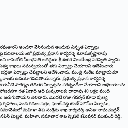
ాజరవుతారని అంచనా వేసినందున అందుకు విస్తృత ఏర్పాట్లు
లపై సచివాలయంలో ప్రభుత్వ ప్రధాన కార్యదర్శి కె.రామకృష్ణారావు
 కామకోటి పీఠాధిపతి జగద్గురు శ్రీ శంకర విజయేంద్ర సరస్వతి స్వామి
 ప్రభుత్వ శాఖలు సమన్వయంతో తగు ఏర్పాట్లు చేయాలని ఆదేశించారు.
భద్రతా ఏర్పాట్లు చేపట్టాలని ఆదేశించారు. మంత్రి సురేఖ మాట్లాడుతూ
కరాలకు ఉపయోగపడతాయన్నారు. ప్రభుత్వ ప్రధాన కార్యదర్శి
 తాగునీటి సౌకర్యం తదితర ఏర్పాట్లను పకడ్బందీగా చేయాలని అధికారులను
ే హాజరవగా గత ఏడాది ఆది పుష్కరాలకు దాదాపు 40 లక్షల మంది
ాలు జరుగుతాయని తెలిపారు. మొదటి రోజు గవర్నర్ కూడా పుణ్య
ృహాలు, వంద గదుల సత్రం, ఘాట్ వద్ద టెంట్ హౌస్‌ల ఏర్పాటు,
. సమావేశంలో మహిళా శిశు సంక్షేమ శాఖ కార్యదర్శి అనితా రామచంద్రన్,
్శి నవీన్ మిట్టల్, మహిళా, సమాచార శాఖ స్పెషల్ కమిషనర్ ముకుంద్ రెడ్డి,