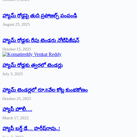
హ్యామ్‌ రోడ్లపై తుది ప్రపోజల్స్‌ పంపండి
August 25, 2025
హ్యామ్‌ రోడ్లకు రేపు టెండరు నోటిఫికేషన్‌
October 15, 2025
హ్యామ్‌ రోడ్లకు త్వరలో టెండర్లు
July 3, 2025
హ్యామ్‌ ‌టెండర్లలో రూ.8వేల కోట్ల కుంభకోణం
October 25, 2025
హ్యాపీ హొలీ….
March 17, 2022
హ్యాపీ బర్త్ ‌డే… హరీష్‌రావు..!