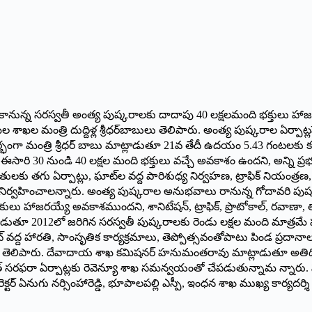
భం కానున్న సరస్వతీ అంత్య పుష్కరాలకు దాదాపు 40 లక్షలమంది భక్తులు హ
శాఖల మంత్రి దుద్దిళ్ల శ్రీధర్‌బాబులు తెలిపారు. అంత్య పుష్కరాల ఏర్పాట్
భంగా మంత్రి శ్రీధర్ బాబు మాట్లాడుతూ 21వ తేదీ ఉదయం 5.43 గంటలకు కంచి
రు. ఈసారి 30 నుండి 40 లక్షల మంది భక్తులు వచ్చే అవకాశం ఉందని, అన్ని
కు తగు ఏర్పాట్లు, ఘాట్‌ల వద్ద పారిశుధ్య నిర్వహణ, ట్రాఫిక్ నియంత్రణ, 
ిర్వహించాలన్నారు. అంత్య పుష్కరాల అనుభవాలు రానున్న గోదావరి పుష్
లు హాజరయ్యే అవకాశముందని, శానిటేషన్, ట్రాఫిక్, ప్రొటోకాల్, రవాణా,
ాడుతూ 2012లో జరిగిన సరస్వతీ పుష్కరాలకు రెండు లక్షల మంది మాత్రమ
ద్ద హారతి, సాంసృతిక కార్యక్రమాలు, తెప్పోత్సవంతోపాటు పిండ ప్రదాన
టు తెలిపారు. దేవాదాయ శాఖ కమిషనర్ హనుమంతరావు మాట్లాడుతూ అతిథి గ
ద్యుత్ సరఫరా ఏర్పాట్లకు రెవెన్యూ శాఖ సమన్వయంతో చేపడుతున్నామ న్నారు
ైరెక్టర్ ఏనుగు నర్సింహారెడ్డి, భూపాలపల్లి ఎస్పీ, ఇంధన శాఖ ముఖ్య కార్యదర