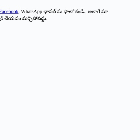
Facebook
, WhatsApp ఛానల్ ను ఫాలో కండి.. అలాగే మా
ేర్ చేయడం మర్చిపోవద్దు.