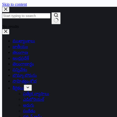
Skip to content
No results
ముఖ్యాంశాలు
జాతీయం
తెలంగాణ
ఆంధ్రప్రదేశ్
తెలంగాణార్థం
సన్నివేశం
బొమ్మా బొరుసు
సాహిత్యం-శోభ
శీర్షికలు
ప్రత్యేక వ్యాసాలు
ఎడిటోరియల్
అరుగు
సంకేతం
దక్కన్.కామ్