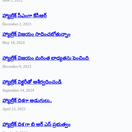
June 2, 2022
హ్యాట్రిక్‌ ‌సీఎంగా కేసీఆర్‌
December 2, 2023
హ్యాట్రిక్‌ విజయం సాధించబోతున్నాం
May 18, 2024
హ్యాట్రిక్ విజయం మరింత బాధ్యతను పెంచింది
December 9, 2023
హ్యాట్రిక్‌ ‌విక్టరీతో ఆశీర్వదించండి
September 14, 2024
‌హ్యాట్రిక్‌ ‌దిశగా అడుగులు..
April 23, 2023
హ్యాట్రిక్ దిశ గా బి ఆర్ ఎస్ ప్రభుత్వం