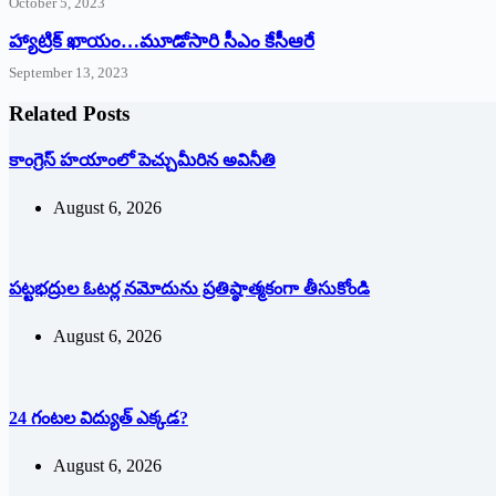
October 5, 2023
హ్యాట్రిక్‌ ‌ఖాయం…మూడోసారి సీఎం కేసీఆరే
September 13, 2023
Related Posts
కాంగ్రెస్ హయాంలో పెచ్చుమీరిన అవినీతి
August 6, 2026
పట్టభద్రుల ఓటర్ల నమోదును ప్రతిష్ఠాత్మకంగా తీసుకోండి
August 6, 2026
24 గంటల విద్యుత్ ఎక్కడ?
August 6, 2026