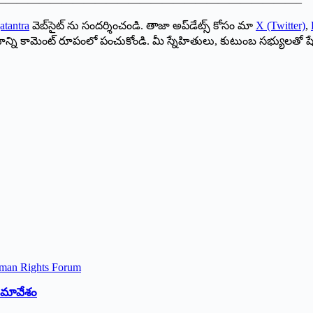
———————————————————————————–
atantra
వెబ్‌సైట్ ను సందర్శించండి. తాజా అప్‌డేట్స్ కోసం మా
X (Twitter)
,
ాయాన్ని కామెంట్ రూపంలో పంచుకోండి. మీ స్నేహితులు, కుటుంబ సభ్యులతో ష
 సమావేశం