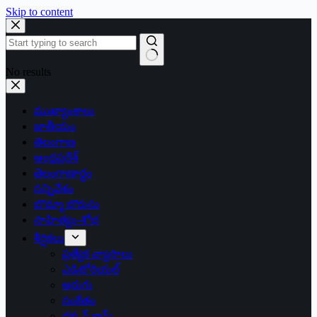
Skip to content
No results
ముఖ్యాంశాలు
జాతీయం
తెలంగాణ
ఆంధ్రప్రదేశ్
తెలంగాణార్థం
సన్నివేశం
బొమ్మా బొరుసు
సాహిత్యం-శోభ
శీర్షికలు
ప్రత్యేక వ్యాసాలు
ఎడిటోరియల్
అరుగు
సంకేతం
దక్కన్.కామ్