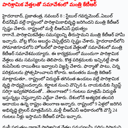
పారిశ్రామిక వేత్తలతో సమావేశంలో మంత్రి కేటీఆర్‌
హైదరాబాద్‌, ప్రజాతంత్ర, నవంబర్‌ 8 : స్టేబుల్‌ గవర్నమెంట్‌..ఏబుల్‌
లీడర్‌షిప్‌ వల్లే రాష్ట్రంలో పారిశ్రామికాభివృద్ధి జరిగిందని మంత్రి కేటీఆర్‌
స్పష్టం చేశారు. రాష్ట్రంలో మళ్లీ బీఆర్‌ఎస్‌ ప్రభుత్వం
రాగానే..పారిశ్రామికవేత్తల సమస్యలన్ని తీరుస్తామని మంత్రి కేటీఆర్‌ హామీ
ఇచ్చారు. వోట్ల కోసం అబద్దం చెప్పట్లేదని స్పష్టం చేశారు. హైదరాబాద్‌లోని
సోమాజిగూడలోని హోటల్‌లో పారిశ్రామిక వేత్తలతో సమావేశంలో మంత్రి
కేటీఆర్‌ సమావేశమయ్యారు. ఈ కార్యక్రమంలో ముందుగా పారిశ్రామిక
వేత్తలు తమ సమస్యలను తెలిపారు. కొత్త పరిశ్రమలకు ఇచ్చినట్టే పాత
కంపెనీలకు రాయితీలు ఇవ్వాలని విజ్ఞప్తి చేశారు. ఫార్మాతో పాటు, చిన్న
పరిశ్రమలను ప్రోత్సహించాలని కోరారు. అనంతరం మంత్రి కెటిఆర్‌
మాట్లాడుతూ.. రాష్ట్రంలో విద్యుత్‌ తగినంత ఉండటం వల్లే పారిశ్రామిక
వృద్ధి సాధ్యమైందన్నారు. కర్ణాటక నుంచి వొచ్చిన ఓ నాయకుడికు స్క్రిప్ట్‌
సరిగ్గా ఇవ్వకపోవడంతో.. .తెలంగాణలో 5 గంటలు మాత్రమే విద్యుత్‌
ఇస్తున్నట్లు చెప్తున్నారని ఎద్దేవా చేశారు. దేశంలోనే అత్యధిక తలసరి
ఆదాయం ఉన్న రాష్ట్రం తెలంగాణ అన్నారు. రాష్ట్రంలో 9 ఏళ్లలో జరిగిన
అభివృద్ధి ట్రైలర్‌ మాత్రమేనని..మళ్లీ బీఆర్‌ఎస్‌ అధికారంలోకి వొస్తే 24
గంటలు నీళ్లు ఇస్తామని కేటీఆర్‌ హామీ ఇచ్చారు.
మళ్లీ ప్రభుత్వం రాగానే పారిశ్రామిక వేత్తల సమస్యలన్నీ పరిష్కరిస్తామని