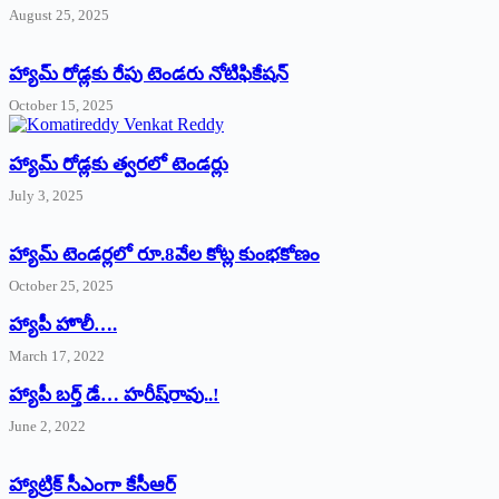
August 25, 2025
హ్యామ్‌ రోడ్లకు రేపు టెండరు నోటిఫికేషన్‌
October 15, 2025
హ్యామ్‌ రోడ్లకు త్వరలో టెండర్లు
July 3, 2025
హ్యామ్‌ ‌టెండర్లలో రూ.8వేల కోట్ల కుంభకోణం
October 25, 2025
హ్యాపీ హొలీ….
March 17, 2022
హ్యాపీ బర్త్ ‌డే… హరీష్‌రావు..!
June 2, 2022
హ్యాట్రిక్‌ ‌సీఎంగా కేసీఆర్‌