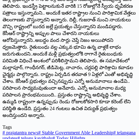
తెలిపారు. ఇండస్ట్రీ పెట్టాలనుకునే వారికి 15 రోజుల్లోనే స్వీయ ధృవీకరణ
పత్రాలు ఇస్తున్నామని.. అందుకే ఇతర రాష్ట్రాల నుంచి పారిశ్రామిక వేత్తలు
తెలంగాణకు వొస్తున్నారని అన్నారు. దిల్లీ, గుజరాత్‌ నుంచి నాయకులు
వొచ్చి రాష్ట్రంలో బురద జల్లే ప్రయత్నం చేస్తున్నారని మండిపడ్డారు.
కేసీఆర్‌ రాష్ట్రాన్ని అప్పుల పాలు చేశారని నాయకులు
ఆరోపిస్తున్నారని..అబద్దం వంద సార్లు చెప్తే నిజం అయిపోదని
ధ్వజమెత్తారు. రైతుబంధు వల్ల ఎక్కువ భూమి ఉన్న వాళ్లకే లాభం
జరుగుతుందని..అందుకే మళ్లీ ప్రభుత్వంలోకి రాగానే రైతుబంధుకు
పరిమితి విధించే అంశంలో పరిశీలిస్తామని తెలిపారు. ఈ సమావేశంలో
మల్లాపూర్‌, గాంధీనగర్‌, జీడిమెట్ల, నాచారం, చర్లపల్లి పారిశ్రామి కవాడల
ఛైర్మన్లు పాల్గొన్నారు. రాష్ట్రం ఏర్పడిన తరవాత 9 ఏళ్లలో ఎంతో అభివృద్ధి
చేశాం. కేసీఆర్‌ ప్రభుత్వం వచ్చినప్పుడు ఎన్నో అనుమానాలు ఉండేవి..
పరిపాలన సాధ్యమవుతుందా అనేవారు. ఎన్నో అనుమానాల మధ్య
పరిపాలన ప్రారంభమయింది.. ప్రస్తుతం రాష్ట్రాన్ని అభివృద్ధి చేశాం.
ఉమ్మడి రాష్ట్రంగా ఉన్నప్పుడు రెండు రోజులకోకసారి కూడా కరెంట్‌ లేని
పరిస్థితి ఉండేది. ప్రస్తుతం 24 గంటలు ఉచిత విద్యుత్‌ ప్రభుత్వం
అందిస్తుందని అన్నారు.
Tags
#
prajatantra news
#
Stable Government Able Leadership
#
telangana
updates
#
telugu kavithalu
#
Today Hilights