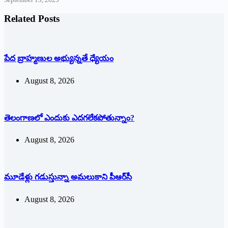
Related Posts
పేద బ్రాహ్మణుల అభ్యున్నతే ధ్యేయం
August 8, 2026
తెలంగాణలో ఎందుకు ఎదగలేకపోతున్నాం?
August 8, 2026
మూడేళ్లు గ‌డుస్తున్నా అమ‌లుకాని పీఆర్‌సీ
August 8, 2026