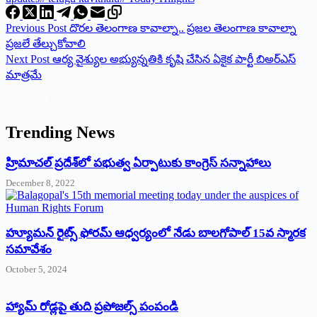
Previous
Post
దొరల తెలంగాణ కావాల్నా.. ప్రజల తెలంగాణ కావాల్నా
ప్రజలే తేల్చుకోవాలి
Next
Post
ఆర్య వైశ్యుల అభ్యున్నతికి కృషి చేసిన ఏకైక పార్టీ బిఅర్ఎస్
మాత్రమే
Trending News
‌హ్రిమాచల్‌ ‌ప్రదేశ్‌లో పభుత్వ ఏర్పాటుకు కాంగ్రెస్‌ ‌సన్నాహాలు
December 8, 2022
హ్యూమన్‌ రైట్స్‌ ఫోరమ్‌ ఆధ్వర్యంలో నేడు బాలగోపాల్‌ 15వ స్మారక
సమావేశం
October 5, 2024
హ్యామ్‌ రోడ్లపై తుది ప్రపోజల్స్‌ పంపండి