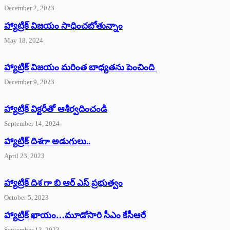
December 2, 2023
హ్యాట్రిక్‌ విజయం సాధించబోతున్నాం
May 18, 2024
హ్యాట్రిక్ విజయం మరింత బాధ్యతను పెంచింది
December 9, 2023
హ్యాట్రిక్‌ ‌విక్టరీతో ఆశీర్వదించండి
September 14, 2024
‌హ్యాట్రిక్‌ ‌దిశగా అడుగులు..
April 23, 2023
హ్యాట్రిక్ దిశ గా బి ఆర్ ఎస్ ప్రభుత్వం
October 5, 2023
హ్యాట్రిక్‌ ‌ఖాయం…మూడోసారి సీఎం కేసీఆరే
September 13, 2023