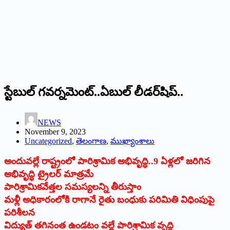
స్టేబుల్‌ గవర్నమెంట్‌..ఏబుల్‌ లీడర్‌షిప్‌..
NEWS
November 9, 2023
Uncategorized
,
తెలంగాణ
,
ముఖ్యాంశాలు
అందువల్లే రాష్ట్రంలో పారిశ్రామిక అభివృద్ధి..9 ఏళ్లలో జరిగిన
అభివృద్ధి ట్రైలర్‌ మాత్రమే
పారిశ్రామికవేత్తల సమస్యలన్ని తీరుస్తాం
మళ్లీ అధికారంలోకి రాగానే రైతు బంధుకు పరిమితి విధింపుపై
పరిశీలన
విద్యుత్‌ తగినంత ఉండటం వల్లే పారిశ్రామిక వృద్ధి