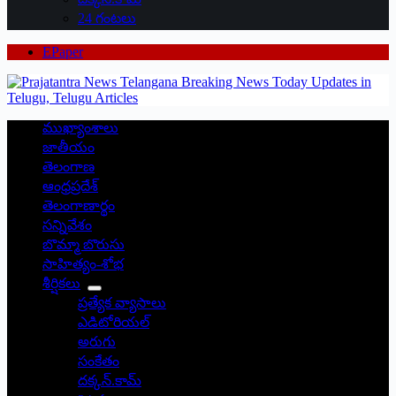
24 గంటలు
EPaper
ముఖ్యాంశాలు
జాతీయం
తెలంగాణ
ఆంధ్రప్రదేశ్
తెలంగాణార్థం
సన్నివేశం
బొమ్మా బొరుసు
సాహిత్యం-శోభ
శీర్షికలు
ప్రత్యేక వ్యాసాలు
ఎడిటోరియల్
అరుగు
సంకేతం
దక్కన్.కామ్