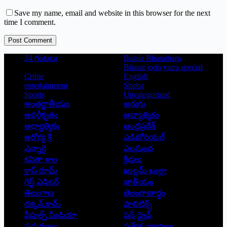
Save my name, email and website in this browser for the next
time I comment.
Post Comment
24 గంటలు
Balala Bharatham
Bharat jodo yatra special
Crime
English
entertainment
Shoba
Sports
Uncategorized
అంతర్జాతీయం
అరుగు
అవర్గీకృతం
ఆద్యాత్మికం
ఆధ్యాత్మికం
ఆంధ్రప్రదేశ్
ఆరోగ్య శ్రీ
ఎడిటోరియల్
ఎన్నారై
ఎలమంద
కవితా శాల
క్రీడలు
క్లాస్ రూమ్
ఖుల్లమ్ ఖుల్లా
గెస్ట్ ఎడిటర్
జాతీయం
తెలంగాణ
తెలంగాణార్థం
దక్కన్.కామ్
పాలిటిక్స్
పీపుల్స్ ‌మీడియా
పెన్ డ్రైవ్
ప్రచురణలు
ప్రత్యేక వ్యాసాలు