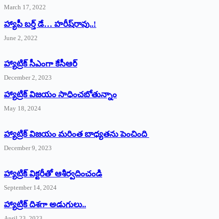
March 17, 2022
హ్యాపీ బర్త్ ‌డే… హరీష్‌రావు..!
June 2, 2022
హ్యాట్రిక్‌ ‌సీఎంగా కేసీఆర్‌
December 2, 2023
హ్యాట్రిక్‌ విజయం సాధించబోతున్నాం
May 18, 2024
హ్యాట్రిక్ విజయం మరింత బాధ్యతను పెంచింది
December 9, 2023
హ్యాట్రిక్‌ ‌విక్టరీతో ఆశీర్వదించండి
September 14, 2024
‌హ్యాట్రిక్‌ ‌దిశగా అడుగులు..
April 23, 2023