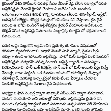
క్రమంలో 24వ తారీఖున ధరణిపై సీఎం రేవంత్‌ రెడ్డి చేసిన రివ్యూలో ధరణి
అప్లికేషన్లను వెంటనే క్లియర్‌ చేయాలని ఆదేశించింది. అందుకు
అనుగుణంగా ధరణి కమిటీ కొన్ని సూచనలు చేసింది. తహశీల్దార్‌, ఆర్టీవో,
అడిషనల్‌ కలెక్టర్లు, కలెక్టర్ల సమక్షంలో కమిటీలు పని చేస్తాయి. టైం లైన్‌
విధించి ఆ లోపు పెండిరగ్‌ అప్లికేషన్లను క్లియర్‌ చేయాలని ఆదేశించింది.
కరెక్షన్‌ చేసిన అప్లికేషన్ల వివరాలను ఎలక్టాన్రిక్స్‌ రికార్డస్‌ లో భద్రపరచాలని
సూచించింది.
ధరణి అడ్డం పెట్టుకొని ఆక్రమించిన ప్రభుత్వ భూముల విషయంలో
కఠినంగా వ్యవహరించాలి. ఆధార్‌ నెంబర్‌ మిస్‌ మ్యాచ్‌, రైతుల పేర్లు
తప్పుగా ఉండి ఆగిపోయిన అప్లికేషన్లు, ఫొటో మిస్‌ మ్యాచ్‌ వంటి పెండిరగ్‌
అప్లికేషన్లను సత్వరమే పరిష్కరించాలి. అసైన్డ్‌ ల్యాండ్‌ ల సమస్యలు
పరిష్కరించాలి. పాస్‌ బుక్‌ కరెక్షన్స్‌, పాస్‌ బుక్‌ లో మిస్‌ అయిన పేర్లు సర్వే
నెంబర్లు, కాటా మర్జింగ్‌, ఒక మండల ఆఫీసులో తహశీల్దార్‌, డిప్యూటీ
తహశీల్దార్‌, రెవెన్యూ ఇన్స్పెక్టర్లతో కలిపి టీంలు ఏర్పాటు చేయాలి.
పెండిరగ్‌ అప్లికేషన్లను మోజుల వైస్‌ విభజించాలి.
అభ్యర్థుల ఫోన్‌ నెంబర్ల ద్వారా వాట్సాప్‌ ఎస్‌ఎంఎస్‌ ద్వారా సమాచారం
వెంటనే చేరవేయాలి అని ఆదేశాల్లో పేర్కొంది. అప్లికేషన్లను క్లియర్‌ చేసే
ముందు ప్రభుత్వ రికార్డులో వాటి వివరాలను తప్పనిసరిగా చెక్‌ చేయాలని
ప్రభుత్వం సూచించింది. అన్ని అప్లికేషన్స్‌ మార్చి ఒకటి నుంచి తొమ్మిది