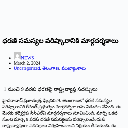
ధరణి సమస్యల పరిష్కారానికి మార్గదర్శకాలు
NEWS
March 2, 2024
Uncategorized
,
తెలంగాణ
,
ముఖ్యాంశాలు
1 నుంచి 9 వరకు ధరణిపై రాష్ట్రవ్యాప్త సదస్సులు
హైదరాబాద్‌,ప్రజాతంత్ర, ఫిబ్రవరి29: తెలంగాణలో ధరణి సమస్యల
పరిష్కారానికి రేవంత్‌ ప్రభుత్వం మార్గదర్శకా లను విడుదల చేసింది. ఈ
మేరకు కలెక్టర్లకు సీసీఎల్‌ఏ మార్గదర్శకాలు సూచించింది. మార్చి ఒకటి
నుంచి మార్చి 9 వరకు ధరణి సమస్యలను పరిష్కారించేందుకు
రాష్ట్రవ్యాప్తంగా సదస్సులు నిర్వహించాలని నిర్ణయం తీసుకుంది. ఈ