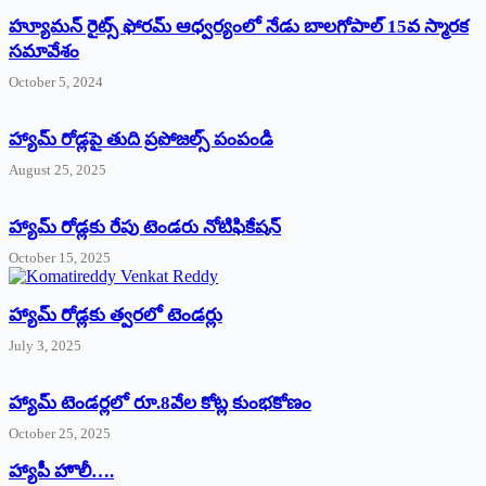
హ్యూమన్‌ రైట్స్‌ ఫోరమ్‌ ఆధ్వర్యంలో నేడు బాలగోపాల్‌ 15వ స్మారక
సమావేశం
October 5, 2024
హ్యామ్‌ రోడ్లపై తుది ప్రపోజల్స్‌ పంపండి
August 25, 2025
హ్యామ్‌ రోడ్లకు రేపు టెండరు నోటిఫికేషన్‌
October 15, 2025
హ్యామ్‌ రోడ్లకు త్వరలో టెండర్లు
July 3, 2025
హ్యామ్‌ ‌టెండర్లలో రూ.8వేల కోట్ల కుంభకోణం
October 25, 2025
హ్యాపీ హొలీ….