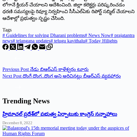
లోగానే క్లియర్‌ చేయాలని ఆదేశించింది. జిల్లా కలెక్టర్లు పరిష్కరించడం
ధరణి సమస్యలపై రివ్యూ నిర్వహించి సీసీఎల్‌ఏకు రిపోర్ట్‌ సబ్మిట్‌ చేయాలని
ఆదేశాల్లో ప్రభుత్వం స్పష్టం చేసింది.
Tags
#
Guidelines for solving Dharani problems
#
News Now
#
prajatantra
news
#
telangana updates
#
telugu kavithalu
#
Today Hilights
Previous
Post
నేడు బిఆర్‌ఎస్‌ కాళేశ్వరం టూరు
Next
Post
దొంగే దొంగ..దొంగ అని అరిచినట్లు బీఆర్‌ఎస్‌ వ్యవహారం
Trending News
‌హ్రిమాచల్‌ ‌ప్రదేశ్‌లో పభుత్వ ఏర్పాటుకు కాంగ్రెస్‌ ‌సన్నాహాలు
December 8, 2022