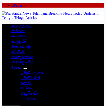
EPaper
ముఖ్యాంశాలు
జాతీయం
తెలంగాణ
ఆంధ్రప్రదేశ్
తెలంగాణార్థం
సన్నివేశం
బొమ్మా బొరుసు
సాహిత్యం-శోభ
శీర్షికలు
ప్రత్యేక వ్యాసాలు
ఎడిటోరియల్
అరుగు
సంకేతం
దక్కన్.కామ్
24 గంటలు