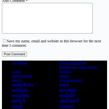
Add Comment
*
Save my name, email and website in this browser for the next
time I comment.
Post Comment
24 గంటలు
Balala Bharatham
Bharat jodo yatra special
Crime
English
entertainment
Shoba
Sports
Uncategorized
అంతర్జాతీయం
అరుగు
అవర్గీకృతం
ఆద్యాత్మికం
ఆధ్యాత్మికం
ఆంధ్రప్రదేశ్
ఆరోగ్య శ్రీ
ఎడిటోరియల్
ఎన్నారై
ఎలమంద