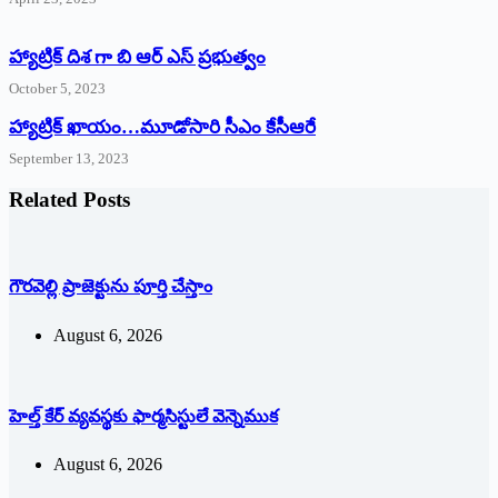
హ్యాట్రిక్ దిశ గా బి ఆర్ ఎస్ ప్రభుత్వం
October 5, 2023
హ్యాట్రిక్‌ ‌ఖాయం…మూడోసారి సీఎం కేసీఆరే
September 13, 2023
Related Posts
గౌరవెల్లి ప్రాజెక్టును పూర్తి చేస్తాం
August 6, 2026
హెల్త్ కేర్ వ్యవస్థకు ఫార్మసిస్టులే వెన్నెముక
August 6, 2026