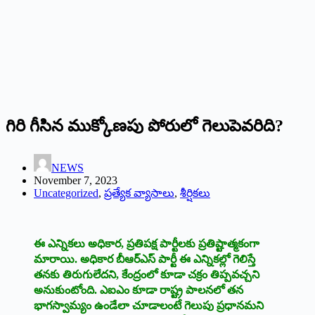
గిరి గీసిన ముక్కోణపు పోరులో గెలుపెవరిది?
NEWS
November 7, 2023
Uncategorized
,
ప్రత్యేక వ్యాసాలు
,
శీర్షికలు
ఈ ఎన్నికలు అధికార, ప్రతిపక్ష పార్టీలకు ప్రతిష్టాత్మకంగా
మారాయి. అధికార బీఆర్‌ఎస్‌ పార్టీ ఈ ఎన్నికల్లో గెలిస్తే
తనకు తిరుగులేదని, కేంద్రంలో కూడా చక్రం తిప్పవచ్చని
అనుకుంటోంది. ఎఐఎం కూడా రాష్ట్ర పాలనలో తన
భాగస్వామ్యం ఉండేలా చూడాలంటే గెలుపు ప్రధానమని