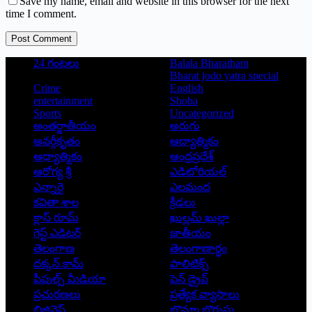
Save my name, email and website in this browser for the next
time I comment.
Post Comment
24 గంటలు
Balala Bharatham
Bharat jodo yatra special
Crime
English
entertainment
Shoba
Sports
Uncategorized
అంతర్జాతీయం
అరుగు
అవర్గీకృతం
ఆద్యాత్మికం
ఆధ్యాత్మికం
ఆంధ్రప్రదేశ్
ఆరోగ్య శ్రీ
ఎడిటోరియల్
ఎన్నారై
ఎలమంద
కవితా శాల
క్రీడలు
క్లాస్ రూమ్
ఖుల్లమ్ ఖుల్లా
గెస్ట్ ఎడిటర్
జాతీయం
తెలంగాణ
తెలంగాణార్థం
దక్కన్.కామ్
పాలిటిక్స్
పీపుల్స్ ‌మీడియా
పెన్ డ్రైవ్
ప్రచురణలు
ప్రత్యేక వ్యాసాలు
బిజినెస్
బొమ్మా బొరుసు