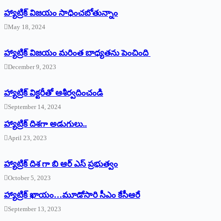
హ్యాట్రిక్‌ విజయం సాధించబోతున్నాం
May 18, 2024
హ్యాట్రిక్ విజయం మరింత బాధ్యతను పెంచింది
December 9, 2023
హ్యాట్రిక్‌ ‌విక్టరీతో ఆశీర్వదించండి
September 14, 2024
‌హ్యాట్రిక్‌ ‌దిశగా అడుగులు..
April 23, 2023
హ్యాట్రిక్ దిశ గా బి ఆర్ ఎస్ ప్రభుత్వం
October 5, 2023
హ్యాట్రిక్‌ ‌ఖాయం…మూడోసారి సీఎం కేసీఆరే
September 13, 2023