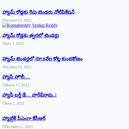
హ్యామ్‌ రోడ్లకు రేపు టెండరు నోటిఫికేషన్‌
October 15, 2025
హ్యామ్‌ రోడ్లకు త్వరలో టెండర్లు
July 3, 2025
హ్యామ్‌ ‌టెండర్లలో రూ.8వేల కోట్ల కుంభకోణం
October 25, 2025
హ్యాపీ హొలీ….
March 17, 2022
హ్యాపీ బర్త్ ‌డే… హరీష్‌రావు..!
June 2, 2022
హ్యాట్రిక్‌ ‌సీఎంగా కేసీఆర్‌
December 2, 2023