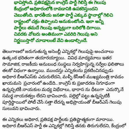
భావిస్తోంది. ప్రతిపక్షమైన కాంగ్రెస్‌ పార్టీ గెలిస్తే ఈ గెలుపు
కేంద్రంలో అధికారంలోకి రావడానికి ఉపకరిస్తుందని
చెబుతోంది. భారతీయ జనతా పార్టీ ఎక్కువ స్థానాల్లో గెలిచి
రాష్ట్రంలో చక్రం తిప్పాలని అనుకుంటోంది. ఇలా అన్నీ
పార్టీలు తమదే గెలుపు అన్నట్లుగా బరిలోకి దిగాయి.
చివరకు వోటరు అంతిమంగా ఎవరిది గెలుపు అని
నిర్ణయిస్తారో చూడాలంటే వేచి ఉండాల్సిందే.
తెలంగాణలో జరుగుతున్న అసెంబ్లీ ఎన్నికల్లో గెలుపుపై అంచనాలు
ఉత్కంఠ భరితంగా తయారయ్యాయి. వివిధ మాధ్యమాలు ఇతర
సామాజిక, రాజకీయ అనుబంధ సంస్థలు నిర్వహిస్తున్న సర్వేల ఫలితాలు
తలకో విధంగా ఉన్నాయి. ముందస్తు ఎన్నికలను ప్రకటించినప్పుడు
అధికార బీఆర్‌ఎస్‌కు ఎదురులేదని, మళ్ళీ కేసీఆర్‌ ముఖ్యమంత్రి కావడం
ఖాయమని ప్రచారంలో ఉండేది.. కాంగ్రెస్‌ కు ప్రజాదరణ నిగూఢంగా
ఉన్నప్పటికీ నాయకుల మధ్య విభేదాలు, భారాస ను ధీటుగా ఎదుర్కొనే
సమర్థ నాయకత్వం లేదని భావించారు. పల్లెల్లో పట్టు ఉన్నప్పటికీ
పూర్తిస్థాయిలో పోటీ చేసే సత్తా లేదన్న అభిప్రాయంతో బీఆర్‌ఎస్‌ గెలుపు
సులువని భావించారు.
ఈ ఎన్నికలు అధికార, ప్రతిపక్ష పార్టీలకు ప్రతిష్టాత్మకంగా మారాయి.
అధికార బీఆర్‌ఎస్‌ పార్టీ ఈ ఎన్నికల్లో గెలిస్తే తనకు తిరుగులేదని, కేంద్రంలో