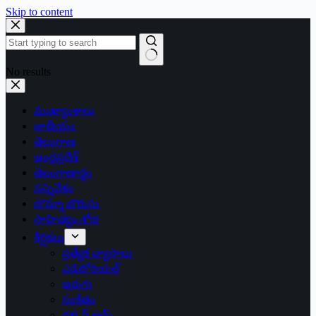
Skip to content
No results
ముఖ్యాంశాలు
జాతీయం
తెలంగాణ
ఆంధ్రప్రదేశ్
తెలంగాణార్థం
సన్నివేశం
బొమ్మా బొరుసు
సాహిత్యం-శోభ
శీర్షికలు
ప్రత్యేక వ్యాసాలు
ఎడిటోరియల్
అరుగు
సంకేతం
దక్కన్.కామ్