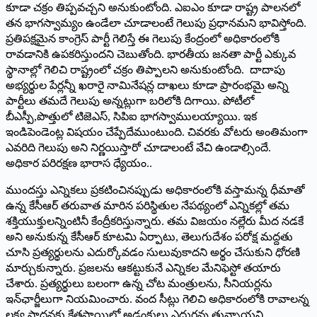
కూడా చక్రం తిప్పవచ్చని అనుకుంటోంది. ఎఐఎం కూడా రాష్ట్ర పాలనలో
తన భాగస్వామ్యం ఉండేలా చూడాలంటే గెలుపు ప్రధానమని భావిస్తోంది.
ప్రతిపక్షమైన కాంగ్రెస్‌ పార్టీ గెలిస్తే ఈ గెలుపు కేంద్రంలో అధికారంలోకి
రావడానికి ఉపకరిస్తుందని చెబుతోంది. భారతీయ జనతా పార్టీ ఎక్కువ
స్థానాల్లో గెలిచి రాష్ట్రంలో చక్రం తిప్పాలని అనుకుంటోంది. దాదాపు
అభ్యర్థుల పేర్లన్నీ ఖరారై నామినేషన్ల దాఖలు కూడా ప్రారంభమై అన్ని
పార్టీలు తమదే గెలుపు అన్నట్లుగా బరిలోకి దిగాయి. పోటీలో
బీఎస్పీ,పొత్తులో టిజెఎస్‌, సిపిఐ భాగస్వాములయ్యాయి. ఇక
ఇండిపెండెంట్ల విషయం చేప్పేదేముంటుంది. చివరకు వోటరు అంతిమంగా
ఎవరిది గెలుపు అని నిర్ణయిస్తారో చూడాలంటే వేచి ఉండాల్సిందే.
అధికార పరిరక్షణ భారాస ధ్యేయం..
ముందస్తు ఎన్నికలు ప్రకటించినప్పుడు అధికారంలోకి వస్తామన్న ధీమాతో
ఉన్న కేసీఆర్‌ తరువాత మారిన పరిస్థితుల నేపథ్యంలో ఎన్నికల్లో తమ
శక్తియుక్తులన్నింటినీ కేంద్రీకరిస్తున్నారు. తమ విజయం నల్లేరు మీద నడకే
అని అనుకున్న కేసీఆర్‌ కూటమి ఏర్పాటు, తెలుగుదేశం పరోక్ష మద్దతు
చూసి ప్రత్యర్థులను ఎదుర్కోవడం సులువుకాదని అర్థం చేసుకుని ధోరణి
మార్చుకున్నారు. ప్రజలను ఆకట్టుకునే ఎన్నికల మేనిఫెస్టో తయారు
చేశారు. ప్రత్యర్థులు బలంగా ఉన్న చోట మంత్రులను, సీనియర్లను
ఇన్‌ఛార్జీలుగా నియమించారు. వంద సీట్లు గెలిచి అధికారంలోకి రావాలన్న
లక్ష్య సాధనకు క్షేత్రస్థాయిలో అడ్డంకులు ఎదురవు తున్నాయని