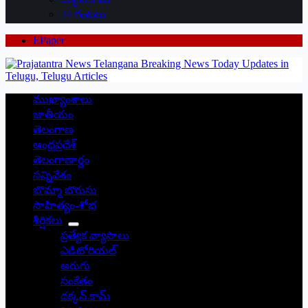
24 గంటలు
EPaper
ముఖ్యాంశాలు
జాతీయం
తెలంగాణ
ఆంధ్రప్రదేశ్
తెలంగాణార్థం
సన్నివేశం
బొమ్మా బొరుసు
సాహిత్యం-శోభ
శీర్షికలు
ప్రత్యేక వ్యాసాలు
ఎడిటోరియల్
అరుగు
సంకేతం
దక్కన్.కామ్