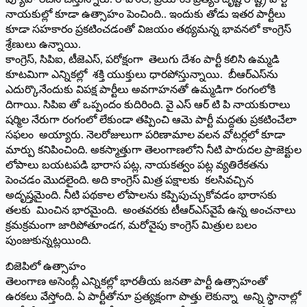
నాయకుల్లో కూడా ఉత్సాహం పెంచింది.. ఇందుకు తోడు ఇతర పార్టీలు
కూడా సహకారం ప్రకటించడంతో విజయం తథ్యమన్న భావనలో కాంగ్రెస్‌
శ్రేణులు ఉన్నాయి.
కాంగ్రెస్‌, సిపిఐ, టీజెఎస్‌, పరోక్షంగా తెలుగు దేశం పార్టీ కలిసి ఉమ్మడి
కూటమిగా ఎన్నికల్లో శక్తి యుక్తులు ధారపోస్తున్నాయి. బీఆర్‌ఎస్‌ను
ఎదుర్కొనేందుకు విపక్ష పార్టీలు అవగాహనతో ఉమ్మడిగా రంగంలోకి
దిగాయి. సిపిఐ తో ఒప్పందం కుదిరింది. వై ఎస్‌ ఆర్‌ టి పి నాయకురాలు
షర్మిల నేరుగా రంగంలో లేకుండా తప్పించి ఆమె పార్టీ మద్దతు ప్రకటించేలా
సఫలం అయ్యారు. నెలరోజులుగా పరిణామాల వలన వోటర్లలో కూడా
మార్పు కనిపించింది. అకస్మాత్తుగా తెలంగాణలోని నీటి పారుదల ప్రాజెక్టుల
లోపాలు బయటపడి భారాస పట్ల, నాయకత్వం పట్ల వ్యతిరేకతను
పెంచడం మొదలైంది. అది కాంగ్రెస్‌ మిత్ర పక్షాలకు కలసివచ్చిన
అదృష్తమైంది. నీటి పథకాల లోపాలను కప్పిపుచ్చుకోవడం భారాసకు
తలకు మించిన భారమైంది. అంతవరకు టీఆర్‌ఎస్‌వైపే ఉన్న అంచనాలు
క్రమక్రమంగా జారిపోతూండగ, మరోవైపు కాంగ్రెస్‌ మిత్రుల బలం
పుంజుకున్నట్లయింది.
బిజెపిలో ఉత్సాహం
తెలంగాణ అసెంబ్లీ ఎన్నికల్లో భారతీయ జనతా పార్టీ ఉత్సాహంతో
ఉరకలు వేస్తోంది. ఏ పార్టీతోనూ ప్రత్యక్షంగా పొత్తు లెకున్నా అన్ని స్థానాల్లో