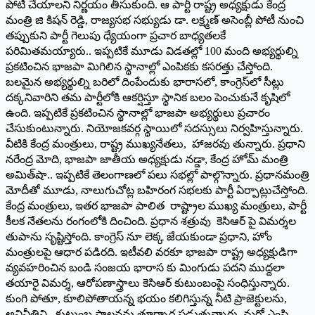
పోటీ చేయాలని నిర్ణయం తీసుకుంది. ఆ పార్టీ రాష్ట్ర అధ్యక్షుడు కేంద్ర
మంత్రి జి కిషన్‌ రెడ్డి, రాజ్యసభ సభ్యుడు డా. లక్ష్మణ్‌ అసెంబ్లీ పోటీ నుంచి
తప్పుకుని పార్టీ గెలుపు ధ్యేయంగా ప్రచార బాధ్యతలకే
పరిమితమయ్యారు.. ఇప్పటికే మూడు విడతల్లో 100 మంది అభ్యర్థుల్ని
ప్రకటించిన భాజపా మిగిలిన స్థానాల్లో ఎంపికకు కసరత్తు చేస్తోంది.
బలమైన అభ్యర్థుల్ని బరిలో దింపేందుకు భారాసలో, కాంగ్రెస్‌లో సీట్లు
దక్కనివారిని తమ పార్టీలోకి ఆకర్షిస్తూ స్థానిక బలం పెంచుకునే కృషిలో
ఉంది. ఇప్పటికే ప్రకటించిన స్థానాల్లో భాజపా అభ్యర్థులు ప్రచారం
చేసుకుంటున్నారు. నియోజకవర్గ స్థాయిలో సదస్సులు నిర్వహిస్తున్నారు.
వీటికి కేంద్ర మంత్రులు, రాష్ట్ర ముఖ్యనేతలు, హాజరవు తున్నారు. ప్రధాని
నరేంద్ర మోది, భాజపా జాతీయ అధ్యక్షుడు నడ్డా, కేంద్ర హోమ్‌ మంత్రి
అమిత్‌షా.. ఇప్పటికే తెలంగాణలో పలు సభల్లో పాల్గొన్నారు. ప్రధానమంత్రి
మోదీతో మూడు, నాలుగుచోట్ల బహిరంగ సభలకు పార్టీ ఏర్పాట్లుచేస్తోంది.
కేంద్ర మంత్రులు, ఇతర భాజపా పాలిత రాష్ట్రాల ముఖ్య మంత్రులు, పార్టీ
కీలక నేతలను రంగంలోకి దించింది. ప్రధాన శత్రువు కెసిఆర్‌ పై విమర్శల
తుపాను సృష్టిస్తోంది. కాంగ్రెస్‌ నూ లెక్క జేయకుండా ప్రధాని, హోం
మంత్రులపై ఆధార పడిరది. ఇటీవలి వరకూ భాజపా రాష్ట్ర అధ్యక్షుడిగా
వ్యవహరించిన బండి సంజయ భారాస కు మింగుడు పదని ముద్దలా
తయారై విమర్శ, ఆరోపణాస్త్రాలు కెసిఆర్‌ కుటుంబంపై సంధిస్తున్నారు.
కుంగి పోతూ, కూలిపోతాయన్న భయం కలిగిస్తున్న నీటి ప్రాజెక్టులను,
అవినీతిని, కుటుంబ పాలనను తూర్పార పడుతున్నారు. మరో ఎంపి,