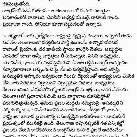
గళమెత్తుతోంది.
కాంగ్రెస్‌లో కదన కుతూహలం తెలంగాణలో ఈసారి ఎలాగైనా
అధికారంలోకి రావాలని, ఎఐసిసి అధ్యక్షుడు ఖర్గే, రాహుల్‌ గాంధీ,
ప్రియాంకా గాంధి, సోనియా కూడా పట్టుదలతో ఉన్నారు.
ఆ లక్ష్యంతో వారు ప్రత్యేకంగా రాష్ట్రంపై దృష్టి సారించారు. ఇప్పటికే రెండు
విడతల తెలంగాణలో పర్యటించి పార్టీ శ్రేణులను ఉత్సాహపరిచిన
రాహుల్‌, ప్రియాంక, తర జాతీయ స్థాయి కాంగ్రెస్‌ నేతలు అభ్యర్థుల
ఎంపికలో కూడా అన్నీ జాగ్రత్తలు తీసుకున్నారు. పిసిసి అధ్యక్షుడు,
యువనేత, భారాస కు నిద్రపట్టనీయని రేవంత్‌ రెడ్డికి కాంగ్రెస్‌ అధిష్ఠానం
సర్వాధికారాలూ అప్పంగించి పై నుంచి పర్యవేక్షిస్తోంది. అసంతృప్తి,
అసమ్మతికి ఆస్కారం ఇవ్వకుండా గెలుపు ధ్యేయంతో అభ్యర్థులను ఎంపిక
చేసి వారి పరిథులు నిర్ణయించి నిర్దుష్టమైన విధులు, బాధ్యతలు
కేటాయించింది. చేరువలోని కర్ణాటక కాంగ్రెస్‌ మంత్రులు, ఇతర నేతలను
తెలంగాణలో ప్రచారానికి దింపి ఆరు వాగ్దానాల మానిఫెస్టోతో
పరుగులెత్తుతున్నది. తమకు ప్రజల మద్దతు నమ్మకంపై, అసమ్మతిని
ఎక్కడికక్కడ అణచివేయడానికి వెనకాడకుండా, కేంద్రంలో భాజపా,
రాష్ట్రంలో భారాస పై నెలకొన్న అసంతృప్తిని అనుకూలంగా వాడుకునే
ప్రయత్నంలో మునకలై ఉంది. తెలంగాణ ఇచ్చినప్పటికీ గత ఎన్నికల్లో
ప్రజలకు చేరువ కాలేకపోయిన కాంగ్రెస్‌ను ఈసారి ప్రజలే ఆదరించేలా
వ్యూహ రచన చేస్తున్నారు. రాహుల్‌, ప్రియాంక ప్రత్యేక దృష్టి రాష్ట్ర పార్టీ