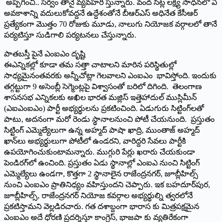
అప్పగించి.. సర్వం తానై వ్యవహరి స్తున్నారు. వంద సీట్ల లక్ష్య సాధనలో ఏ
అవకాశాన్ని వదులుకోవద్దనే ఉద్దేశంతోనే బీఆర్‌ఎస్‌ అధినేత కేసీఆర్‌
ప్రత్యేకంగా మొత్తం 70 రోజుకు మూడు, నాలుగు నియోజక వర్గాలలో తానే
పర్యటిస్తూ సుడిగాలి పర్యటనలు చేస్తున్నారు.
పాతబస్తీ పైనే ఎంఐఎం దృష్టి
ఈఎన్నికల్లో కూడా తమ సత్తా చాటాలని మారిన పరిస్థితుల్లో
సాధ్యమైనంతవరకు అన్నీచోట్లా గెలవాలని ఎంఐఎం భావిస్తోంది. ఇందుకు
తగ్గట్టుగా 9 అసెంబ్లీ సెగ్మెంట్లపై విశ్వాసంతో బరిలో దిగింది. తెలంగాణ
శాసనసభ ఎన్నికలకు అఖిల భారత మజ్లిస్‌ ఇత్తెహాదుల్‌ ముస్లిమీన్‌
(ఎఐఎంఐఎం) పార్టీ అభ్యర్థులను ప్రకటించింది. ఏడుగురు సిట్టింగ్‌లతో
పాటు, అదనంగా మరో రెండు స్థానాలనుంచి పోటీ చేయనుంది. ప్రస్తుతం
సిట్టింగ్‌ ఎమ్మెల్యేలుగా ఉన్న అహ్మద్‌ పాషా ఖాద్రి, ముంతాజ్‌ అహ్మద్‌
ఖాన్‌లు అభ్యర్థులుగా పోటీలో ఉండరని, వారిద్దరి సేవలు పార్టీకి
ఉపయోగించుకుంటామన్నారు. ముగ్గురి పేర్లు ఖరారు చేయకుండా
పెండిరగ్‌లో ఉంచింది. ప్రస్తుతం ఏడు స్థానాల్లో ఎంఐఎ నుంచి సిట్టింగ్‌
ఎమ్మెల్యేలు ఉండగా, కొత్తగా 2 స్థానాలైన రాజేంద్రనగర్‌, జూబ్లీహిల్స్‌
నుంచి ఎంఐఎం ప్రాతినిధ్యం వహిస్తుందని చెప్పారు. ఇక బహదూర్‌పుర,
జూబ్లీహిల్స్‌, రాజేంద్రనగర్‌ నియోజ కవర్గాల అభ్యర్థుల్ని త్వరలోనే
ప్రకటిస్తామని వెల్లడిరచారు. గత దశాబ్దంగా భారాస కు మిత్రపక్షమైన
ఎంఐఎం అదే ధోరణి ప్రదర్శిస్తూ కాంగ్రెస్‌, భాజపా కు వ్యతిరేకంగా