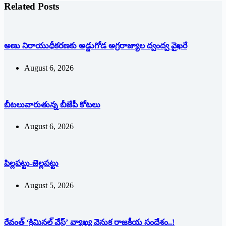
Related Posts
అణు నిరాయుధీకరణకు అడ్డుగోడ అగ్రరాజ్యాల ద్వంద్వ వైఖరే
August 6, 2026
బీటలువారుతున్న బీజేపీ కోటలు
August 6, 2026
పిల్లపట్టు-జెల్లపట్టు
August 5, 2026
రేవంత్ ‘క్రిమినల్ వేస్ట్’ వ్యాఖ్య వెనుక రాజకీయ సందేశం..!