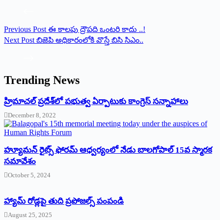
Previous
Post
ఈ కాలపు ద్రౌపది ఒంటరి కాదు ..!
Next
Post
బిజెపి అధికారంలోకి వొస్తే బిసి సిఎం..
Trending News
‌హ్రిమాచల్‌ ‌ప్రదేశ్‌లో పభుత్వ ఏర్పాటుకు కాంగ్రెస్‌ ‌సన్నాహాలు
December 8, 2022
హ్యూమన్‌ రైట్స్‌ ఫోరమ్‌ ఆధ్వర్యంలో నేడు బాలగోపాల్‌ 15వ స్మారక
సమావేశం
October 5, 2024
హ్యామ్‌ రోడ్లపై తుది ప్రపోజల్స్‌ పంపండి
August 25, 2025