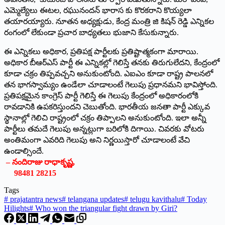
ఎమ్మెల్యేలు ఈటల, రఘునందన్‌ భారాస కు కొరకరాని కొయ్యలా
తయారయ్యారు. నూతన అధ్యక్షుడు, కేంద్ర మంత్రి జి కిషన్‌ రెడ్డి ఎన్నికల
రంగంలో లేకుండా ప్రచార బాధ్యతలు భుజాని కేసుకున్నారు.
ఈ ఎన్నికలు అధికార, ప్రతిపక్ష పార్టీలకు ప్రతిష్టాత్మకంగా మారాయి.
అధికార బీఆర్‌ఎస్‌ పార్టీ ఈ ఎన్నికల్లో గెలిస్తే తనకు తిరుగులేదని, కేంద్రంలో
కూడా చక్రం తిప్పవచ్చని అనుకుంటోంది. ఎఐఎం కూడా రాష్ట్ర పాలనలో
తన భాగస్వామ్యం ఉండేలా చూడాలంటే గెలుపు ప్రధానమని భావిస్తోంది.
ప్రతిపక్షమైన కాంగ్రెస్‌ పార్టీ గెలిస్తే ఈ గెలుపు కేంద్రంలో అధికారంలోకి
రావడానికి ఉపకరిస్తుందని చెబుతోంది. భారతీయ జనతా పార్టీ ఎక్కువ
స్థానాల్లో గెలిచి రాష్ట్రంలో చక్రం తిప్పాలని అనుకుంటోంది. ఇలా అన్నీ
పార్టీలు తమదే గెలుపు అన్నట్లుగా బరిలోకి దిగాయి. చివరకు వోటరు
అంతిమంగా ఎవరిది గెలుపు అని నిర్ణయిస్తారో చూడాలంటే వేచి
ఉండాల్సిందే.
– నందిరాజు రాధాకృష్ణ,
98481 28215
Tags
#
prajatantra news
#
telangana updates
#
telugu kavithalu
#
Today
Hilights
#
Who won the triangular fight drawn by Giri?