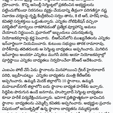
గ్రహించారు. కొన్ని అసెంబ్లీ సెగ్మెంట్లలో ప్రకటించిన అభ్యర్థులను
పట్టించుకోకుండా నిరసనలు వ్యక్తం చేయడాన్ని తీవ్రంగా పరిగణిస్తూ నష్ట
నివారణ చర్యలపై దృష్టి కేంద్రీకరించి సర్వం తాను, కె టి ఆర్‌, హరీష్‌ రావు,
కవితలై సర్వశక్తులు ఒడ్డుతున్నారు. ఎన్నికల నోటిఫికేషన్‌ వచ్చినా
పరిస్థితిలో మార్పులు రాకపోవడంతో ప్రత్యేక వ్యూహాన్ని అమలు
చేయాలని నిర్ణయించి, ప్రచారంలో ఇబ్బందులు ఎదురవుతున్న
నియోజకవర్గాలపై శ్రద్ధ పెంచారు. బీఆర్‌ఎస్‌లోని ముఖ్యనేతలను ఎన్నికల
ఇన్‌చార్జిలుగా నియమించారు. కుటుంబ సభ్యులు తారక రామారావు,
హరీశ్‌రావు తదితరులకు ఆ సెగ్మెంట్ల బాధ్యతలు అప్పగించారు. మిగిలిన
ఇన్‌చార్జిలు అందరూ ఎన్నికలు ముగిసే వరకు ఆయా నియోజకవర్గాల్లో
పూర్తిస్థాయి ఎన్నికల బాధ్యతలు నిర్వహించేలా కేసీఆర్‌ ఆదేశించారు.
ఎంఐఎం పోటీ చేసే ఏడు స్థానాలను మినహాయించి గ్రేటర్‌ హైదరాబాద్‌
పరిధి, ఇబ్రహీంపట్నం ఎన్నికల బాధ్యతను మంత్రి కేటీఆర్‌కు
అప్పగించారు. ఉమ్మడి మెదక్‌ జిల్లాలోని 10 స్థానాలు, ఉమ్మడి
మహబూబ్‌నగర్‌ జిల్లాలోని ఐదు స్థానాల బాధ్యత హరీశ్‌కు ఇచ్చారు.
సిద్ధిపేట పొరుగున ఉండే జనగామ, హుస్నాబాద్‌ సెగ్మెంట్ల బాధ్యతలు
కూడా హరీశే పర్యవేక్షించనున్నారు. ఇవిగాక ప్రతిష్టాత్మకంగా భావించిన
స్థానాల బాధ్యతలను ఎమ్మెల్సీ కవితకు అప్పగించారు. అభ్యర్థుల ప్రచారం
విషయంలో అసంతృప్తితో ఉన్న స్థానాల బాధ్యతను నమ్మకస్తులకు